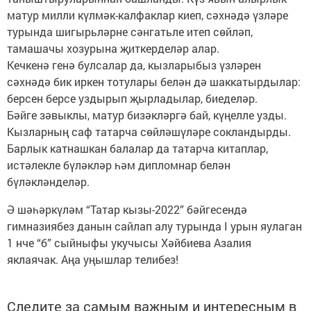
матур милли күлмәк-калфаклар киеп, сәхнәдә үзләре
турында шигырьләрне сәнгатьле итеп сөйләп,
тамашачы хозурына җиткерделәр алар.
Кечкенә генә булсалар да, кызларыбыз үзләрен
сәхнәдә бик иркен тотулары белән дә шаккатырдылар:
берсен берсе уздырып җырладылар, биеделәр.
Бәйге зәвыклы, матур бизәкләргә бай, күңелле узды.
Кызларның саф татарча сөйләшүләре сокландырды.
Барлык катнашкан балалар да татарча китаплар,
истәлекле бүләкләр һәм дипломнар белән
бүләкләнделәр.
Ә шәһәркүләм “Татар кызы-2022” бәйгесендә
гимназиябез данын сайлап алу турында I урын яулаган
1 нче “б” сыйныфы укучысы Хәйбиева Азалия
яклаячак. Аңа уңышлар телибез!
Следите за самым важным и интересным в