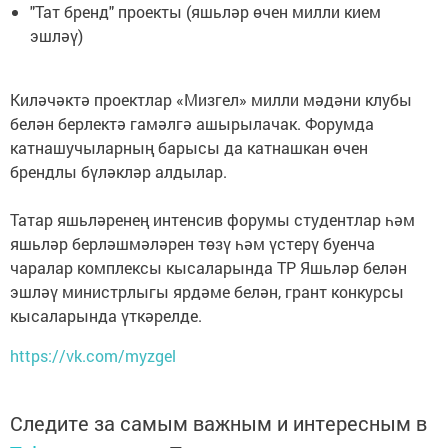
"Тат бренд" проекты (яшьләр өчен милли кием
эшләү)
Киләчәктә проектлар «Мизгел» милли мәдәни клубы
белән берлектә гамәлгә ашырылачак. Форумда
катнашучыларның барысы да катнашкан өчен
брендлы бүләкләр алдылар.
Татар яшьләренең интенсив форумы студентлар һәм
яшьләр берләшмәләрен төзү һәм үстерү буенча
чаралар комплексы кысаларында ТР Яшьләр белән
эшләү министрлыгы ярдәме белән, грант конкурсы
кысаларында үткәрелде.
https://vk.com/myzgel
Следите за самым важным и интересным в