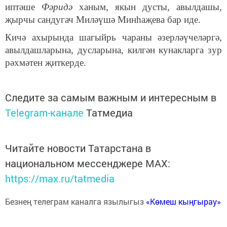
иптәше
Фәридә
ханым, якын дус
т
ы, авылдашы
,
җырчы сандугач Миләүшә Минһаҗева бар иде.
Кичә ахырында шагыйрь чараны әзерләүчеләргә,
авылдашларына, дусларына, килгән кунакларга зур
рәхмәтен җиткерде.
Следите за самым важным и интересным в
Telegram-канале
Татмедиа
Читайте новости Татарстана в
национальном мессенджере MАХ:
https://max.ru/tatmedia
Безнең телеграм каналга язылыгыз
«Көмеш кыңгырау»