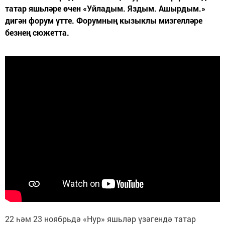
татар яшьләре өчен «Уйладым. Яздым. Ашырдым.»
дигән форум үтте. Форумның кызыклы мизгелләре
безнең сюжетта.
22 һәм 23 ноябрьдә «Нур» яшьләр үзәгендә татар