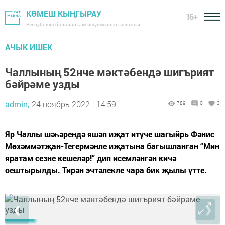
КӨМЕШ КЫҢГЫРАУ
16+
Республика балалар һәм яшүсмерләр газетасы
АЧЫК ИШЕК
Чаллының 52нче мәктәбендә шигърият
бәйрәме узды
admin,
24 ноябрь 2022 - 14:59
789
0
3
Яр Чаллы шәһәрендә яшәп иҗат итүче шагыйрь Фәнис
Мөхәммәтҗан-Тегермәнле иҗатына багышланган “Мин
яратам сезне кешеләр!” дип исемләнгән кичә
оештырылды. Тирән эчтәлекле чара бик җылы үтте.
❮
❯