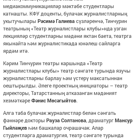
медиакоммуникацияләр мәктәбе студентлары
катнашты. КФУ доценты, булачак журналистларның
укытучылары
Рәсимә Галиева
сүзләренчә, Тинчурин
театрының «Театр журналистлары клубы»нда узган
лекцияләр студентларны мәдәни яктан баета, театрга
якынайта һәм журналистикада юнәлеш сайларга
ярдәм итә.
Кәрим Тинчурин театры каршында «Театр
журналистлары клубы» театр сәнгате турында язучы
журналистларны барлау һәм үстерү максатыннан
оештырылды. Әлеге проектның инициаторы – театр
директоры, Татарстанның атказанган мәдәният
хезмәткәре
Фәнис Мөсәгыйтов
.
Алга таба булачак журналистлар белән сәнгать
фәннәре докторы
Рауза Солтанова
, драматург
Мансур
Гыйләҗев
һәм башкалар очрашачак. Алар
студентларга драматургия, театр сәнгате турында