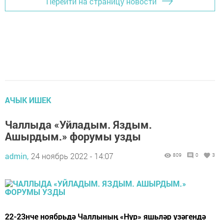
Перейти на страницу новости
АЧЫК ИШЕК
Чаллыда «Уйладым. Яздым.
Ашырдым.» форумы узды
admin,
24 ноябрь 2022 - 14:07
809
0
3
22-23нче ноябрьдә Чаллының «Нур» яшьләр үзәгендә