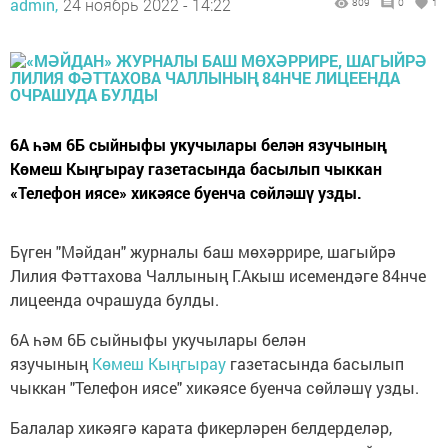
admin,
24 ноябрь 2022 - 14:22
809
0
1
6А һәм 6Б сыйныфы укучылары белән язучының
Көмеш Кыңгырау газетасында басылып чыккан
«Телефон иясе» хикәясе буенча сөйләшү узды.
Бүген "Мәйдан" журналы баш мөхәррире, шагыйрә
Лилия Фәттахова Чаллының Г.Акыш исемендәге 84нче
лицеенда очрашуда булды.
6А һәм 6Б сыйныфы укучылары белән
язучының
Көмеш Кыңгырау
газетасында басылып
чыккан "Телефон иясе" хикәясе буенча сөйләшү узды.
Балалар хикәягә карата фикерләрен белдерделәр,