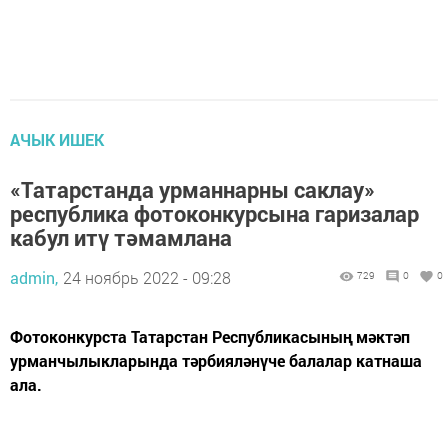
АЧЫК ИШЕК
«Татарстанда урманнарны саклау»
республика фотоконкурсына гаризалар
кабул итү тәмамлана
admin,
24 ноябрь 2022 - 09:28
729
0
0
Фотоконкурста Татарстан Республикасының мәктәп
урманчылыкларында тәрбияләнүче балалар катнаша
ала.