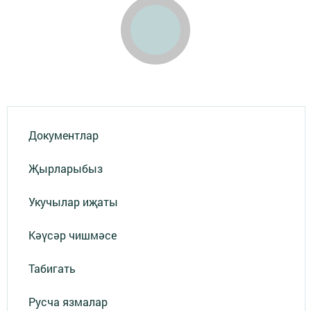
Документлар
Җырларыбыз
Укучылар иҗаты
Кәүсәр чишмәсе
Табигать
Русча язмалар