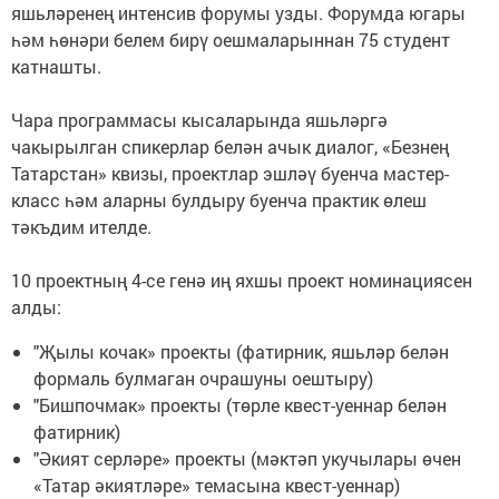
яшьләренең интенсив форумы узды. Форумда югары
һәм һөнәри белем бирү оешмаларыннан 75 студент
катнашты.
Чара программасы кысаларында яшьләргә
чакырылган спикерлар белән ачык диалог, «Безнең
Татарстан» квизы, проектлар эшләү буенча мастер-
класс һәм аларны булдыру буенча практик өлеш
тәкъдим ителде.
10 проектның 4-се генә иң яхшы проект номинациясен
алды:
"Җылы кочак» проекты (фатирник, яшьләр белән
формаль булмаган очрашуны оештыру)
"Бишпочмак» проекты (төрле квест-уеннар белән
фатирник)
"Әкият серләре» проекты (мәктәп укучылары өчен
«Татар әкиятләре» темасына квест-уеннар)