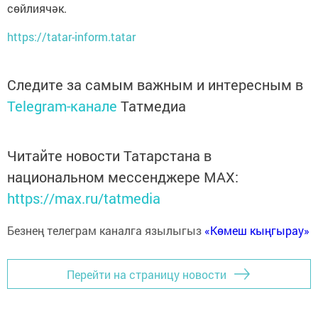
сөйлиячәк.
https://tatar-inform.tatar
Следите за самым важным и интересным в
Telegram-канале
Татмедиа
Читайте новости Татарстана в
национальном мессенджере MАХ:
https://max.ru/tatmedia
Безнең телеграм каналга язылыгыз
«Көмеш кыңгырау»
Перейти на страницу новости