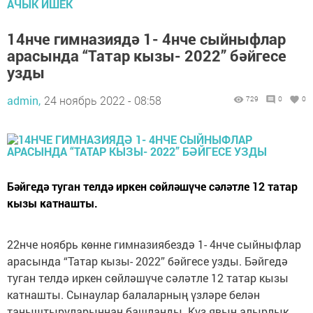
АЧЫК ИШЕК
14нче гимназиядә 1- 4нче сыйныфлар
арасында “Татар кызы- 2022” бәйгесе
узды
admin,
24 ноябрь 2022 - 08:58
729
0
0
Бәйгедә туган телдә иркен сөйләшүче сәләтле 12 татар
кызы катнашты.
22нче ноябрь көнне гимназиябездә 1- 4нче сыйныфлар
арасында “Татар кызы- 2022” бәйгесе узды. Бәйгедә
туган телдә иркен сөйләшүче сәләтле 12 татар кызы
катнашты. Сынаулар балаларның үзләре белән
таныштыруларыннан башланды. Күз явын алырлык