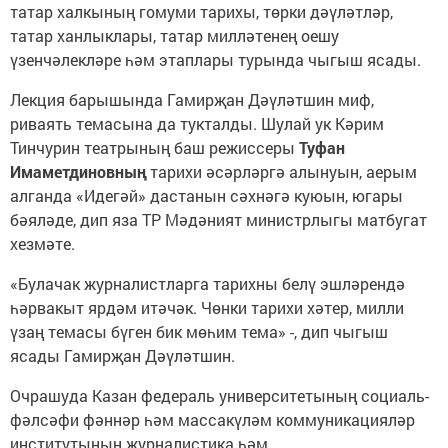
татар халкының гомуми тарихы, төрки дәүләтләр,
татар ханлыклары, татар милләтенең оешу
үзенчәлекләре һәм этаплары турында чыгыш ясады.
Лекция барышында Гамирҗан Дәүләтшин миф,
риваять темасына да тукталды. Шулай ук Кәрим
Тинчурин театрының баш режиссеры
Туфан
Имаметдиновның
тарихи әсәрләргә алынуын, аерым
алганда «Идегәй» дастанын сәхнәгә куюын, югары
бәяләде, дип яза ТР Мәдәният министрлыгы матбугат
хезмәте.
«Булачак журналистларга тарихны белү эшләрендә
һәрвакыт ярдәм итәчәк. Чөнки тарихи хәтер, милли
үзаң темасы бүген бик мөһим тема» -, дип чыгыш
ясады Гамирҗан Дәүләтшин.
Очрашуда Казан федераль университетының социаль-
фәлсәфи фәннәр һәм массакүләм коммуникацияләр
институтының журналистика һәм