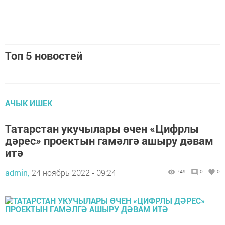
Топ 5 новостей
АЧЫК ИШЕК
Татарстан укучылары өчен «Цифрлы
дәрес» проектын гамәлгә ашыру дәвам
итә
admin,
24 ноябрь 2022 - 09:24
749
0
0