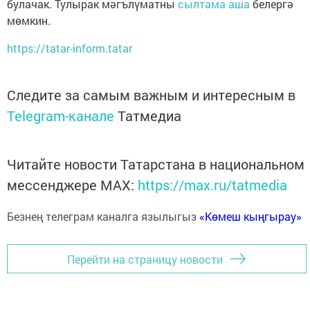
булачак. Тулырак мәгълүматны
сылтама аша
белергә
мөмкин.
https://tatar-inform.tatar
Следите за самым важным и интересным в
Telegram-канале
Татмедиа
Читайте новости Татарстана в национальном
мессенджере MАХ:
https://max.ru/tatmedia
Безнең телеграм каналга язылыгыз
«Көмеш кыңгырау»
Перейти на страницу новости