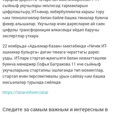
сыйныф укучылары икътисад тармакларын
цифрлаштыру, ИТ-һөнәр, кибербуллингка каршы тору
һәм технологияләр белән бәйле башка темалар буенча
фикер алышалар. Укучылар өчен дәресләрне ай саен
цифрлы трансформация өлкәсендә әйдәп баручы
экспертлар үткәрә.
22 ноябрьдә «Адымнар-Казан» мәктәбендә «Ничек ИТ-
эшмәкәр булырга» дигән темага чираттагы дәрес
узды. ИТ-парк стартап-җәмгыяте белән хезмәттәшлек
буенча менеджер Софья Батракова 11 нче сыйныф
укучыларына стартапны эшләгәндә төп моментлар,
стартап өчен перспективалы урын сайлау һәм башка
мәсьәләләр турында сөйләде.
https://tatar-inform.tatar
Следите за самым важным и интересным в