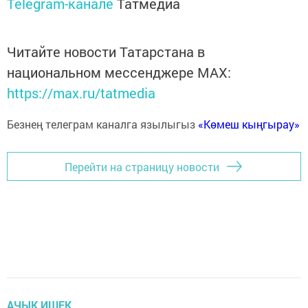
Telegram-канале
Татмедиа
Читайте новости Татарстана в
национальном мессенджере MАХ:
https://max.ru/tatmedia
Безнең телеграм каналга язылыгыз
«Көмеш кыңгырау»
Перейти на страницу новости
АЧЫК ИШЕК