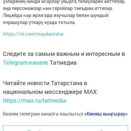
үзләренең нинди әсәрләр укырга теләүләрен әйттеләр,
яңа персонажлар һәм геройлар тәкъдим иттеләр.
Лицейда һәр җомгада язучылар белән шундый
очрашулар үткәрү күздә тотыла.
https://vk.com/maydantatar
Следите за самым важным и интересным в
Telegram-канале
Татмедиа
Читайте новости Татарстана в
национальном мессенджере MАХ:
https://max.ru/tatmedia
Безнең телеграм каналга язылыгыз
«Көмеш кыңгырау»