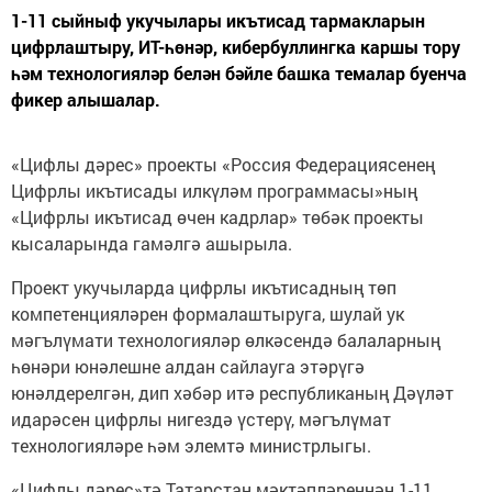
1-11 сыйныф укучылары икътисад тармакларын
цифрлаштыру, ИТ-һөнәр, кибербуллингка каршы тору
һәм технологияләр белән бәйле башка темалар буенча
фикер алышалар.
«Цифлы дәрес» проекты «Россия Федерациясенең
Цифрлы икътисады илкүләм программасы»ның
«Цифрлы икътисад өчен кадрлар» төбәк проекты
кысаларында гамәлгә ашырыла.
Проект укучыларда цифрлы икътисадның төп
компетенцияләрен формалаштыруга, шулай ук
мәгълүмати технологияләр өлкәсендә балаларның
һөнәри юнәлешне алдан сайлауга этәрүгә
юнәлдерелгән, дип хәбәр итә республиканың Дәүләт
идарәсен цифрлы нигездә үстерү, мәгълүмат
технологияләре һәм элемтә министрлыгы.
«Цифлы дәрес»тә Татарстан мәктәпләреннән 1-11