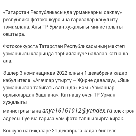
«Татарстан Республикасында урманнарны саклау»
республика фотоконкурсына гаризалар кабул итү
тәмамлана. Аны ТР Урман хуҗалыгы министрлыгы
оештыра.
Фотоконкурста Татарстан Республикасының мәктәп
урманчылыкларында тәрбияләнүче балалар катнаша
ала.
Эшләр 3 номинациядә 2022 елның 1 декабренә кадәр
кабул ителә: «Агачлар утырту – Җирне дәвалау», «Яшь
урманчылар табигать сагында» һәм «Урманнар
орлыклардан башлана». Катнашу өчен ТР Урман
хуҗалыгы
anya16161912@yandex.ru
министрлыгына
электрон
адресы буенча гариза һәм фото тапшырырга кирәк.
Конкурс нәтиҗәләре 31 декабрьгә кадәр билгеле