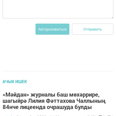
Отправить
Авторизоваться
АЧЫК ИШЕК
«Мәйдан» журналы баш мөхәррире,
шагыйрә Лилия Фәттахова Чаллының
84нче лицеенда очрашуда булды