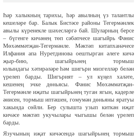
Һәр халыкның тарихы, һәр авылның үз талантлы
кешеләре бар. Балык Бистәсе районы Тегермәнлек
авылы күренекле шәхесләргә бай. Шуларның берсе
– бүгенге кичәнең төп сәбәпчесе шагыйрь Фәнис
Мөхәммәтҗан-Тегермәнле. Мәктәп китапханәчесе
Илфания апа Нуретдинова
оештырган әлеге кичә
җыр-бию, шагыйрьнең тормыш
юлындагы хәтирәләре
һәм шигъри мизгелләр белән
үрелеп барды. Шигърият
–
ул күңел халәте,
кешенең эчке дөньясы. Фәнис Мөхәммәтҗан-
Тегермәнле иҗаты шагыйрьнең туган ягын, кадерле
әнисен, тормыш иптәшен, гомумән дөньяны яратуы
хакында сөйли. Бер сулышта узып киткән иҗат
кичәсе мәктәп укучылары чыгышы белән үрелеп
барды.
Язучының иҗат кичәсендә шагыйрьнең тормыш