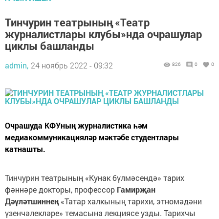
Тинчурин театрының «Театр
журналистлары клубы»нда очрашулар
циклы башланды
admin,
24 ноябрь 2022 - 09:32
826
0
0
Очрашуда КФУның журналистика һәм
медиакоммуникацияләр мәктәбе студентлары
катнашты.
Тинчурин театрының «Кунак бүлмәсендә» тарих
фәннәре докторы, профессор
Гамирҗан
Дәүләтшиннең
«Татар халкының тарихи, этномәдәни
үзенчәлекләре» темасына лекциясе узды. Тарихчы