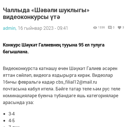
Чаллыда «Шәвәли шуклыгы»
видеоконкурсы үтә
admin,
16 гыйнвар 2023 - 09:41
1336
0
3
Конкурс Шәүкәт Галиевнең тууына 95 ел тулуга
багышлана.
Видеоконкурста катнашу өчен Шәүкәт Галиев әсәрен
яттан сөйләп, видеога яздырырга кирәк. Видеолар
16нчы февральгә кадәр cbs_filial12@mail.ru
почтасына кабул ителә. Бәйге татар теле һәм рус теле
номинацияләре буенча түбәндәге яшь категорияләре
арасында уза:
3-4
4-5