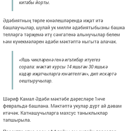
китабы йорты.
Әдәбиятның төрле юнәлешләрендә иҗат итә
башлаучылар, шулай ук милли әдәбиятыбызны башка
телләргә тәрҗемә итү сәнгатенә алынучылар белем
һәм күнекмәләрен әдәби мәктәптә ныгыта алачак.
«Яшь чикләренә генә игътибар итүегез
сорала: мәктәп курсы 14 яшьтән 30 яшькә
кадәр иҗатчыларга юнәлтелгән», дип искәртә
оештыручылар.
Шәриф Камал Әдәби мәктәбе дәресләре 1нче
февральдә башлана. Мәктәптә укулар
дүрт ай дәвам
итәчәк. Катнашучыларга махсус таныклыклар
тапшырыла.