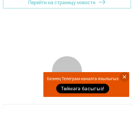
Перейти на страницу новости
Безнең Телеграм-каналга язылыгыз
Төймәгә басыгыз!
Документлар
Җырларыбыз