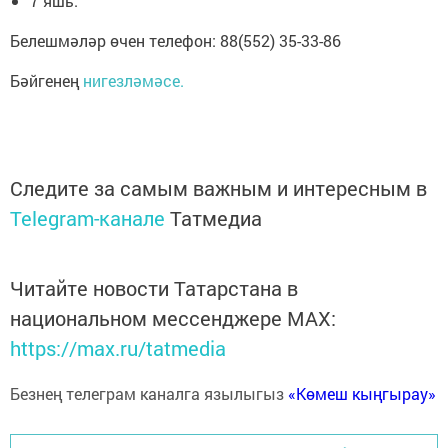
7 яшь.
Белешмәләр өчен телефон: 88(552) 35-33-86
Бәйгенең
нигезләмәсе.
Следите за самым важным и интересным в
Telegram-канале
Татмедиа
Читайте новости Татарстана в
национальном мессенджере MАХ:
https://max.ru/tatmedia
Безнең телеграм каналга язылыгыз
«Көмеш кыңгырау»