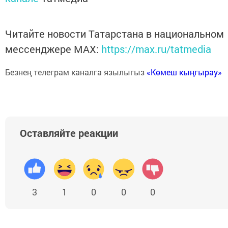
Читайте новости Татарстана в национальном
мессенджере MАХ:
https://max.ru/tatmedia
Безнең телеграм каналга язылыгыз
«Көмеш кыңгырау»
Оставляйте реакции
3
1
0
0
0