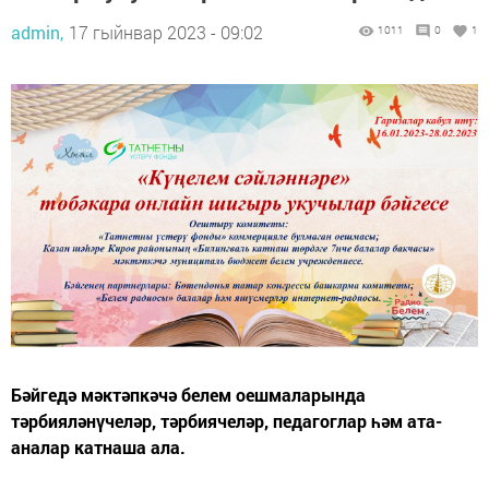
admin,
17 гыйнвар 2023 - 09:02
1011
0
1
Бәйгедә мәктәпкәчә белем оешмаларында
тәрбияләнүчеләр, тәрбиячеләр, педагоглар һәм ата-
аналар катнаша ала.