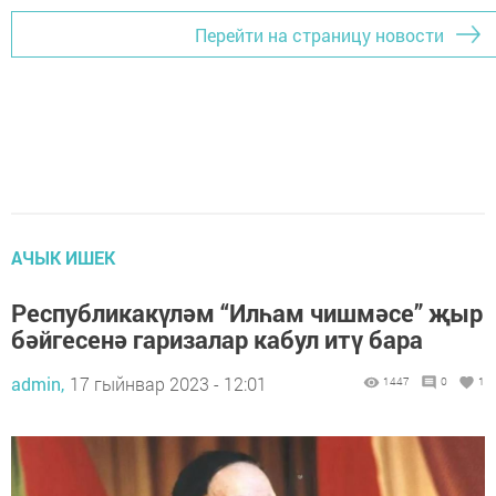
Перейти на страницу новости
АЧЫК ИШЕК
Республикакүләм “Илһам чишмәсе” җыр
бәйгесенә гаризалар кабул итү бара
admin,
17 гыйнвар 2023 - 12:01
1447
0
1