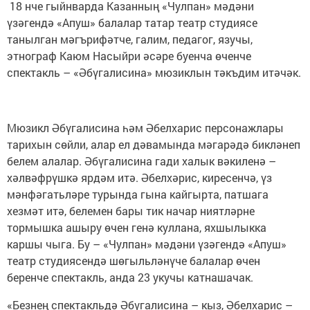
18 нче гыйнварда Казанның «Чулпан» мәдәни
үзәгендә «Апуш» балалар татар театр студиясе
танылган мәгърифәтче, галим, педагог, язучы,
этнограф Каюм Насыйри әсәре буенча өченче
спектакль – «Әбүгалисина» мюзиклын тәкъдим итәчәк.
Мюзикл Әбүгалисина һәм Әбелхарис персонажлары
тарихын сөйли, алар ел дәвамында мәгарәдә бикләнеп
белем алалар. Әбүгалисина гади халык вәкиленә –
хәлвәфрүшкә ярдәм итә. Әбелхәрис, киресенчә, үз
мәнфәгатьләре турында гына кайгырта, патшага
хезмәт итә, белемен бары тик начар ниятләрне
тормышка ашыру өчен генә куллана, яхшылыкка
каршы чыга. Бу – «Чулпан» мәдәни үзәгендә «Апуш»
театр студиясендә шөгыльләнүче балалар өчен
беренче спектакль, анда 23 укучы катнашачак.
«Безнең спектакльдә Әбүгалисина – кыз, Әбелхарис –