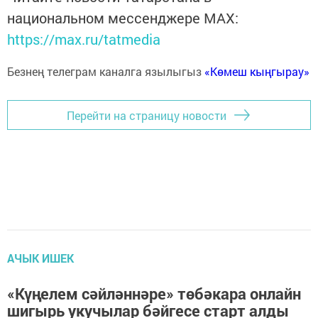
национальном мессенджере MАХ:
https://max.ru/tatmedia
Безнең телеграм каналга язылыгыз
«Көмеш кыңгырау»
Перейти на страницу новости
АЧЫК ИШЕК
«Күңелем сәйләннәре» төбәкара онлайн
шигырь укучылар бәйгесе старт алды