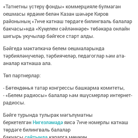
«Татнетны үстерү фонды» коммерцияле булмаган
оешмасы ярдәме белән Казан шәһәре Киров
районының «7нче катнаш төрдәге билингваль балалар
бакчасы»нда «Күңелем сәйләннәре» төбәкара онлайн
шигырь укучылар бәйгесе старт алды.
Бәйгедә мәктәпкәчә белем оешмаларында
тәрбияләнүчеләр, тәрбиячеләр, педагоглар һәм ата-
аналар катнаша ала.
Төп партнерлар:
- Бөтендөнья татар конгрессы башкарма комитеты,
- «Белем радиосы» балалар һәм яшүсмерләр интернет-
радиосы.
Бәйге турында тулырак мәгълүматны
беркетелгән
Нигезләмәдә
яисә 7нче номерлы катнаш
төрдәге билингваль балалар
бакчасы
сайтында
карарга мөмкин.