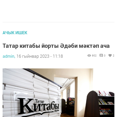
АЧЫК ИШЕК
Татар китабы йорты Әдәби мәктәп ача
admin,
16 гыйнвар 2023 - 11:18
902
0
2