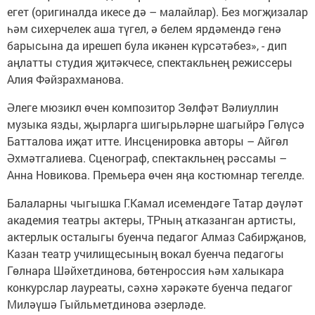
егет (оригиналда икесе дә – малайлар). Без могҗизалар
һәм сихерчелек аша түгел, ә белем ярдәмендә генә
барысына да ирешеп була икәнен күрсәтәбез», - дип
аңлатты студия җитәкчесе, спектакльнең режиссеры
Алия Фәйзрахманова.
Әлеге мюзикл өчен композитор Зөлфәт Вәлиуллин
музыка язды, җырларга шигырьләрне шагыйрә Гөлүсә
Батталова иҗат итте. Инсценировка авторы – Айгөл
Әхмәтгалиева. Сценограф, спектакльнең рәссамы –
Анна Новикова. Премьера өчен яңа костюмнар тегелде.
Балаларны чыгышка Г.Камал исемендәге Татар дәүләт
академия театры актеры, ТРның атказанган артисты,
актерлык осталыгы буенча педагог Алмаз Сабирҗанов,
Казан театр училищесының вокал буенча педагогы
Гөлнара Шәйхетдинова, бөтенроссия һәм халыкара
конкурслар лауреаты, сәхнә хәрәкәте буенча педагог
Миләүшә Гыйльметдинова әзерләде.