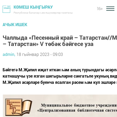
КӨМЕШ КЫҢГЫРАУ
16+
Республика балалар һәм яшүсмерләр газетасы
АЧЫК ИШЕК
Чаллыда «Песенный край – Татарстан//
– Татарстан» V төбәк бәйгесе уза
admin,
18 гыйнвар 2023 - 09:03
Бәйгегә М.Җәлил иҗат иткән һәм аның турындагы әсәрл
катнашучы үзе язган шигырьләрне сәнгатьле укуның ви
М.Җәлил әсәрләре буенча ясалган рәсем һәм кул эшләре 