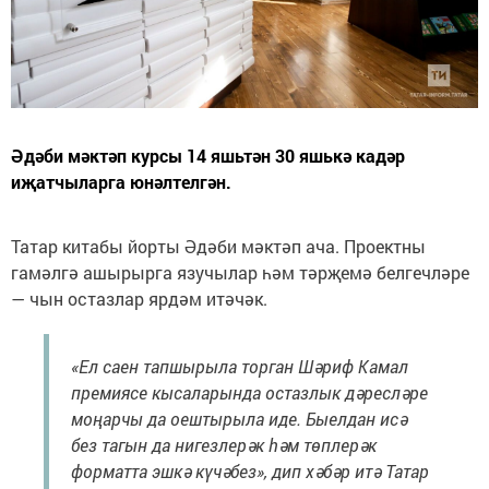
Әдәби мәктәп курсы 14 яшьтән 30 яшькә кадәр
иҗатчыларга юнәлтелгән.
Татар китабы йорты Әдәби мәктәп ача.
Проектны
гамәлгә ашырырга язучылар һәм тәрҗемә белгечләре
— чын остазлар ярдәм итәчәк.
«Ел саен тапшырыла торган Шәриф Камал
премиясе кысаларында остазлык дәресләре
моңарчы да оештырыла иде. Быелдан исә
без тагын да нигезлерәк һәм төплерәк
форматта эшкә күчәбез», дип хәбәр итә Татар