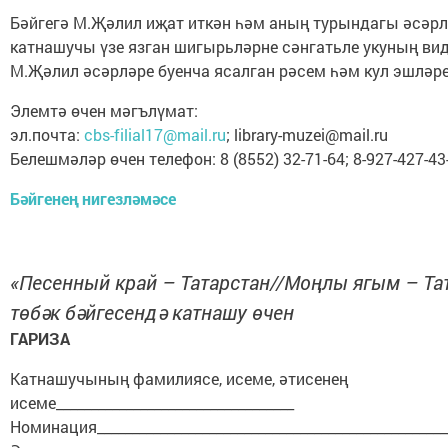
Бәйгегә М.Җәлил иҗат иткән һәм аның турындагы әсәрл
катнашучы үзе язган шигырьләрне сәнгатьле укуның ви
М.Җәлил әсәрләре буенча ясалган рәсем һәм кул эшләре
Элемтә өчен мәгълүмат:
эл.почта:
cbs-filial17@mail.ru
; library-muzei@mail.ru
Белешмәләр өчен телефон: 8 (8552) 32-71-64; 8-927-427-43
Бәйгенең нигезләмәсе
«Песенный край – Татарстан//Моңлы ягым – Та
төбәк бәйгесендә катнашу өчен
ГАРИЗА
Катнашучының фамилиясе, исеме, әтисенең
исеме__________________________________
Номинация__________________________________________________