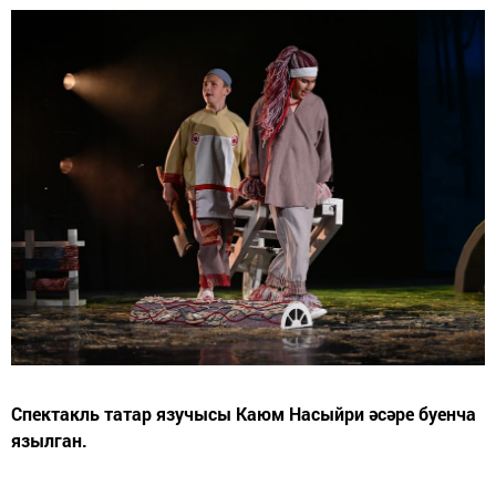
Спектакль татар язучысы Каюм Насыйри әсәре буенча
язылган.