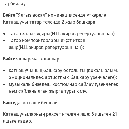
тәрбияләү.
Бәйге “
Ялгыз вокал” номинациясендә үткәрелә.
Катнашучы татар телендә 2 җыр башкара:
Татар халык җыры(И.Шакиров репертуарыннан);
Татар композиторлары иҗат иткән
җыр(И.Шакиров репертуарыннан);
Бәйге
эшләренә таләпләр:
катнашучының башкару осталыгы (вокаль алым,
эмоциональлек, артистлык, башкару үзенчәлеге);
музыкаль бизәлеш, костюмнар сайлау (үзенчәлек
һәм сайланылган җырга туры килү.
Бәйге
дә катнашу бушлай.
Катнашучыларның рөхсәт ителгән яше: 6 яшьтән 21
яшькә кадәр.