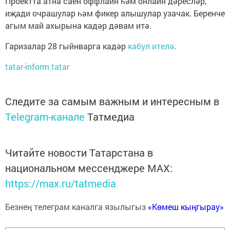
Проектта атна саен оффлайн һәм онлайн дәресләр,
иҗади очрашулар һәм фикер алышулар узачак. Беренче
агым май ахырына кадәр дәвам итә.
Гаризалар 28 гыйнварга кадәр
кабул ителә
.
tatar-inform.tatar
Следите за самым важным и интересным в
Telegram-канале
Татмедиа
Читайте новости Татарстана в
национальном мессенджере MАХ:
https://max.ru/tatmedia
Безнең телеграм каналга язылыгыз
«Көмеш кыңгырау»