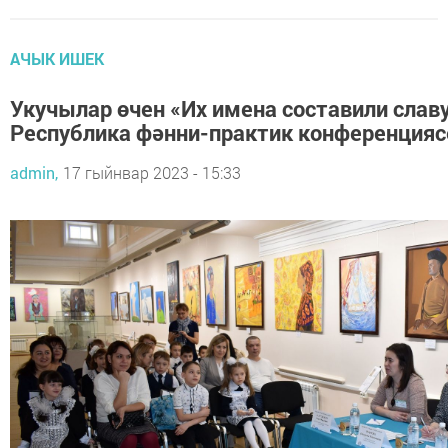
АЧЫК ИШЕК
Укучылар өчен «Их имена составили славу
Республика фәнни-практик конференцияс
admin,
17 гыйнвар 2023 - 15:33