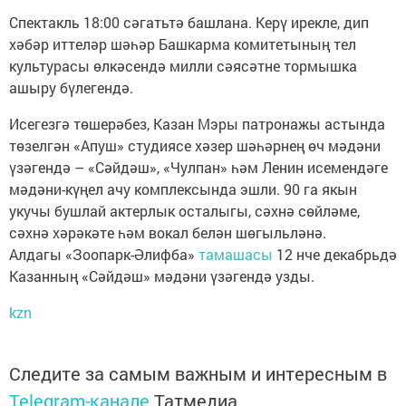
Спектакль 18:00 сәгатьтә башлана. Керү ирекле, дип
хәбәр иттеләр шәһәр Башкарма комитетының тел
культурасы өлкәсендә милли сәясәтне тормышка
ашыру бүлегендә.
Исегезгә төшерәбез, Казан Мэры патронажы астында
төзелгән «Апуш» студиясе хәзер шәһәрнең өч мәдәни
үзәгендә – «Сәйдәш», «Чулпан» һәм Ленин исемендәге
мәдәни-күңел ачу комплексында эшли. 90 га якын
укучы бушлай актерлык осталыгы, сәхнә сөйләме,
сәхнә хәрәкәте һәм вокал белән шөгыльләнә.
Алдагы «Зоопарк-Әлифба»
тамашасы
12 нче декабрьдә
Казанның «Сәйдәш» мәдәни үзәгендә узды.
kzn
Следите за самым важным и интересным в
Telegram-канале
Татмедиа