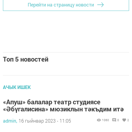
Перейти на страницу новости
Топ 5 новостей
АЧЫК ИШЕК
«Апуш» балалар театр студиясе
«Әбүгалисина» мюзиклын тәкъдим итә
admin,
16 гыйнвар 2023 - 11:05
1060
0
2