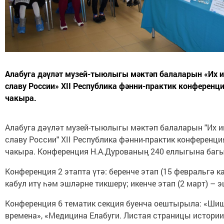
Алабуга дәүләт музей-тыюлыгы мәктәп балаларын «Их и
славу России» XII Республика фәнни-практик конферен
чакыра.
Алабуга дәүләт музей-тыюлыгы мәктәп балаларын "Их и
славу России" XII Республика фәнни-практик конференц
чакыра. Конференция Н.А.Дурованың 240 еллыгына баг
Конференция 2 этапта үтә: беренче этап (15 февральгә к
кабул итү һәм эшләрне тикшерү; икенче этап (2 март) – э
Конференция 6 тематик секция буенча оештырыла: «Шиш
времена», «Медицина Елабуги. Листая страницы истории