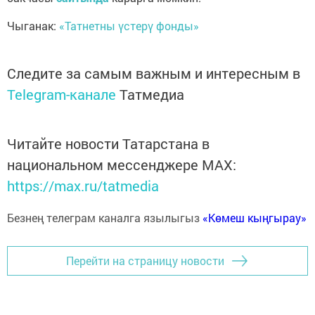
Чыганак:
«Татнетны үстерү фонды»
Следите за самым важным и интересным в
Telegram-канале
Татмедиа
Читайте новости Татарстана в
национальном мессенджере MАХ:
https://max.ru/tatmedia
Безнең телеграм каналга язылыгыз
«Көмеш кыңгырау»
Перейти на страницу новости