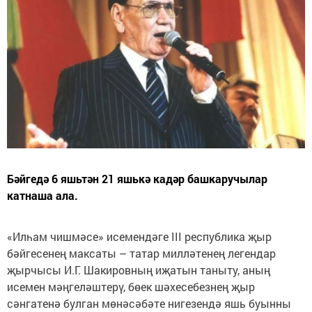
Бәйгедә 6 яшьтән 21 яшькә кадәр башкаручылар
катнаша ала.
«Илһам чишмәсе» исемендәге III республика җыр
бәйгесенең максаты – татар милләтенең легендар
җырчысы И.Г. Шакировның иҗатын таныту, аның
исемен мәңгеләштерү, бөек шәхесебезнең җыр
сәнгатенә булган мөнәсәбәте нигезендә яшь буынны