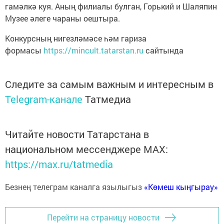
гамәлкә куя. Аның филиалы булган, Горький и Шаляпин
Музее әлеге чараны оештыра.
Конкурсның нигезләмәсе һәм гариза
формасы
https://mincult.tatarstan.ru
сайтында
Следите за самым важным и интересным в
Telegram-канале
Татмедиа
Читайте новости Татарстана в
национальном мессенджере MАХ:
https://max.ru/tatmedia
Безнең телеграм каналга язылыгыз
«Көмеш кыңгырау»
Перейти на страницу новости