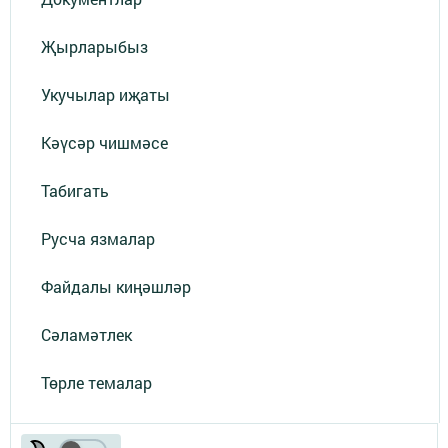
Җырларыбыз
Укучылар иҗаты
Кәүсәр чишмәсе
Табигать
Русча язмалар
Файдалы киңәшләр
Сәламәтлек
Төрле темалар