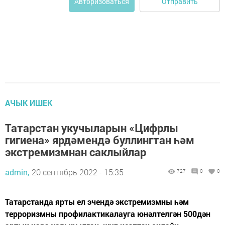
Отправить
Авторизоваться
АЧЫК ИШЕК
Татарстан укучыларын «Цифрлы
гигиена» ярдәмендә буллингтан һәм
экстремизмнан саклыйлар
admin,
20 сентябрь 2022 - 15:35
727
0
0
Татарстанда ярты ел эчендә экстремизмны һәм
терроризмны профилактикалауга юнәлтелгән 500дән