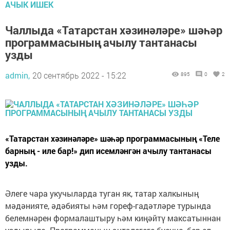
АЧЫК ИШЕК
Чаллыда «Татарстан хәзинәләре» шәһәр
программасының ачылу тантанасы
узды
admin,
20 сентябрь 2022 - 15:22
895
0
2
«Татарстан хәзинәләре» шәһәр программасының «Теле
барның - иле бар!» дип исемләнгән ачылу тантанасы
узды.
Әлеге чара укучыларда туган як, татар халкының
мәдәнияте, әдәбияты һәм гореф-гадәтләре турында
белемнәрен формалаштыру һәм киңәйтү максатыннан