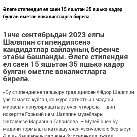
Әлеге стипендия ел саен 15 яшьтән 35 яшькә кадәр
булган өметле вокалистларга бирелә.
1нче сентябрьдән 2023 елгы
Шаляпин стипендиясенә
кандидатлар сайлауның беренче
этабы башланды. Әлеге стипендия
ел саен 15 яшьтән 35 яшькә кадәр
булган өметле вокалистларга
бирелә.
«Бу стипендияне тапшыру традициясен Фёдор Шаляпин
үзе гамәлгә куйган, конкурс артистның мәдәни
мирасын популярлаштыру өчен үткәрелә, – дип
искәртте Горький һәм Шаляпин музейлары
житәкчесе Марианна Гаврилова. – Музей өчен бу
мәдәни тормышта катнашу өчен үзенчәлекле бер ысул.
Ә яшь башкаручылар өчен бу стипендия иҗади