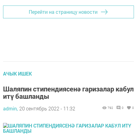
Перейти на страницу новости
АЧЫК ИШЕК
Шаляпин стипендиясенә гаризалар кабул
итү башланды
admin,
20 сентябрь 2022 - 11:32
792
0
0