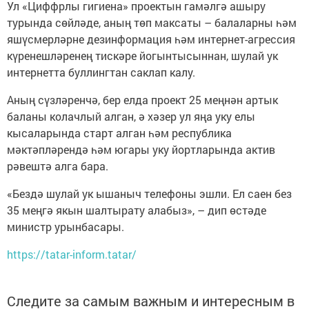
Ул «Циффрлы гигиена» проектын гамәлгә ашыру
турында сөйләде, аның төп максаты – балаларны һәм
яшүсмерләрне дезинформация һәм интернет-агрессия
күренешләренең тискәре йогынтысыннан, шулай ук
интернетта буллингтан саклап калу.
Аның сүзләренчә, бер елда проект 25 меңнән артык
баланы колачлый алган, ә хәзер ул яңа уку елы
кысаларында старт алган һәм республика
мәктәпләрендә һәм югары уку йортларында актив
рәвештә алга бара.
«Бездә шулай ук ышаныч телефоны эшли. Ел саен без
35 меңгә якын шалтырату алабыз», – дип өстәде
министр урынбасары.
https://tatar-inform.tatar/
Следите за самым важным и интересным в