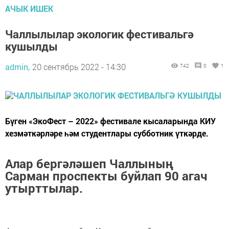
АЧЫК ИШЕК
Чаллылылар экологик фестивальгә
кушылды
admin,
20 сентябрь 2022 - 14:30
742
0
1
Бүген «ЭкоФест – 2022» фестивале кысаларында КИУ
хезмәткәрләре һәм студентлары субботник үткәрде.
Алар бергәләшеп Чаллының
Сарман проспекты буйлап 90 агач
утырттылар.