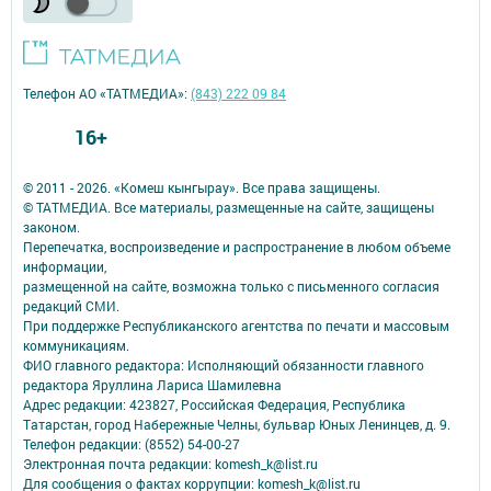
Телефон АО «ТАТМЕДИА»:
(843) 222 09 84
16+
© 2011 - 2026. «Комеш кынгырау». Все права защищены.
© ТАТМЕДИА. Все материалы, размещенные на сайте, защищены
законом.
Перепечатка, воспроизведение и распространение в любом объеме
информации,
размещенной на сайте, возможна только с письменного согласия
редакций СМИ.
При поддержке Республиканского агентства по печати и массовым
коммуникациям.
ФИО главного редактора: Исполняющий обязанности главного
редактора Яруллина Лариса Шамилевна
Адрес редакции: 423827, Российская Федерация, Республика
Татарстан, город Набережные Челны, бульвар Юных Ленинцев, д. 9.
Телефон редакции: (8552) 54-00-27
Электронная почта редакции: komesh_k@list.ru
Для сообщения о фактах коррупции: komesh_k@list.ru