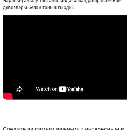
Чараның ачылу тантанасында командалар исем һәм
девизлары белән таныштырды.
Следите за самым важным и интересным в