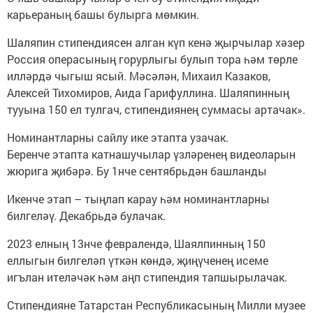
карьераның башы булырга мөмкин.
Шаляпин стипендиясен алган күп кенә җырчылар хәзер
Россия операсының горурлыгы булып тора һәм төрле
илләрдә чыгыш ясый. Мәсәлән, Михаил Казаков,
Алексей Тихомиров, Аида Гарифуллина. Шаляпинның
тууына 150 ел тулгач, стипендиянең суммасы артачак».
Номинантларны сайлу ике этапта узачак.
Беренче этапта катнашучылар үзләренең видеоларын
жюрига җибәрә. Бу 1нче сентябрьдән башланды
Икенче этап – тыңлап карау һәм номинантларны
билгеләү. Декабрьдә булачак.
2023 елның 13нче февралендә, Шаялпинның 150
еллыгын билгеләп үткән көндә, җиңүченең исеме
игълан ителәчәк һәм аңп стипендия тапшырылачак.
Стипендияне Татарстан Республикасының Милли музее