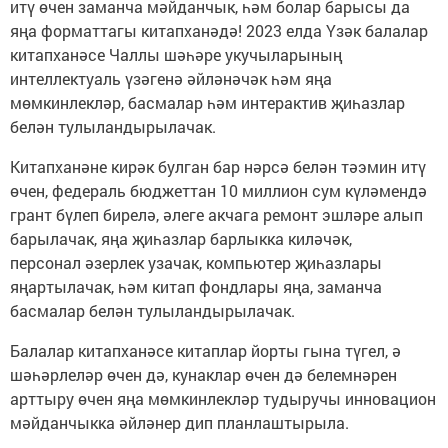
итү өчен заманча мәйданчык, һәм болар барысы да
яңа форматтагы китапханәдә! 2023 елда Үзәк балалар
китапханәсе Чаллы шәһәре укучыларының
интеллектуаль үзәгенә әйләнәчәк һәм яңа
мөмкинлекләр, басмалар һәм интерактив җиһазлар
белән тулыландырылачак.
Китапханәне кирәк булган бар нәрсә белән тәэмин итү
өчен, федераль бюджеттан 10 миллион сум күләмендә
грант бүлеп бирелә, әлеге акчага ремонт эшләре алып
барылачак, яңа җиһазлар барлыкка киләчәк,
персонал әзерлек узачак, компьютер җиһазлары
яңартылачак, һәм китап фондлары яңа, заманча
басмалар белән тулыландырылачак.
Балалар китапханәсе китаплар йорты гына түгел, ә
шәһәрлеләр өчен дә, кунаклар өчен дә белемнәрен
арттыру өчен яңа мөмкинлекләр тудыручы инновацион
мәйданчыкка әйләнер дип планлаштырыла.