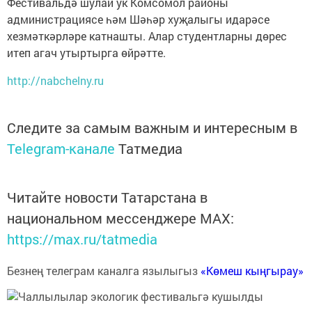
Фестивальдә шулай ук Комсомол районы
администрациясе һәм Шәһәр хуҗалыгы идарәсе
хезмәткәрләре катнашты. Алар студентларны дөрес
итеп агач утыртырга өйрәтте.
http://nabchelny.ru
Следите за самым важным и интересным в
Telegram-канале
Татмедиа
Читайте новости Татарстана в
национальном мессенджере MАХ:
https://max.ru/tatmedia
Безнең телеграм каналга язылыгыз
«Көмеш кыңгырау»