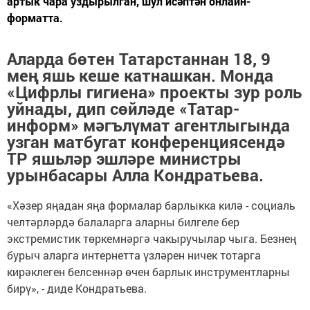
артык чара уздырылган, шул исәптән онлайн-
форматта.
Аларда бөтен Татарстаннан 18, 9
мең яшь кеше катнашкан. Монда
«Цифрлы гигиена» проекты зур роль
уйнады, дип сөйләде «Татар-
информ» мәгълүмат агентлыгында
узган матбугат конференциясендә
ТР яшьләр эшләре министры
урынбасары
Алла Кондратьева
.
«Хәзер яңадан яңа формалар барлыкка килә - социаль
челтәрләрдә балаларга аларны билгеле бер
экстремистик төркемнәргә чакыручылар чыга. Безнең
бурыч аларга интернетта үзләрен ничек тотарга
кирәклеген белсеннәр өчен барлык инструментларны
бирү», - диде Кондратьева.