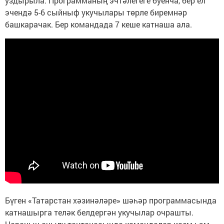
уздырыла. Программаның эчтәлегеге буенча, бер ел
эчендә 5-6 сыйныф укучылары төрле биремнәр
башкарачак. Бер командада 7 кеше катнаша ала.
Бүген «Татарстан хәзинәләре» шәһәр программасында
катнашырга теләк белдергән укучылар очрашты.