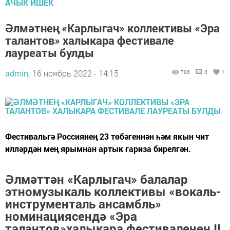
АЧЫК ИШЕК
Әлмәтнең «Карлыгач» коллективы «Эра
талантов» халыкара фестивале
лауреаты булды
admin,
16 ноябрь 2022 - 14:15
786
0
1
Фестивальгә Россиянең 23 төбәгеннән һәм якын чит
илләрдән мең ярымнан артык гариза бирелгән.
Әлмәттән «Карлыгач» балалар
этномузыкаль коллективы «вокаль-
инструменталь ансамбль»
номинациясендә «Эра
талантов»халыкара фестиваленең II