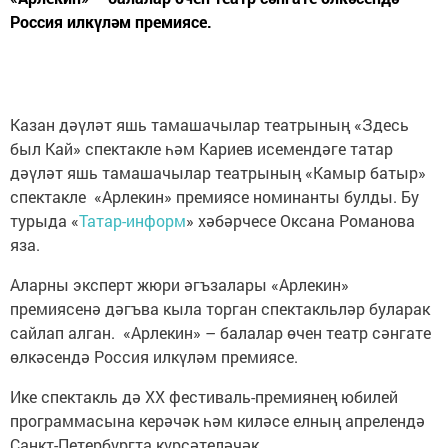
Россия илкүләм премиясе.
Казан дәүләт яшь тамашачылар театрының «Здесь
был Кай» спектакле һәм Кариев исемендәге татар
дәүләт яшь тамашачылар театрының «Камыр батыр»
спектакле «Арлекин» премиясе номинанты булды. Бу
турыда «
Татар-информ
» хәбәрчесе Оксана Романова
яза.
Аларны эксперт жюри әгъзалары «Арлекин»
премиясенә дәгъва кыла торган спектакльләр буларак
сайлап алган. «Арлекин» – балалар өчен театр сәнгате
өлкәсендә Россия илкүләм премиясе.
Ике спектакль дә XX фестиваль-премиянең юбилей
программасына керәчәк һәм киләсе елның апрелендә
Санкт-Петербургта күрсәтеләчәк.