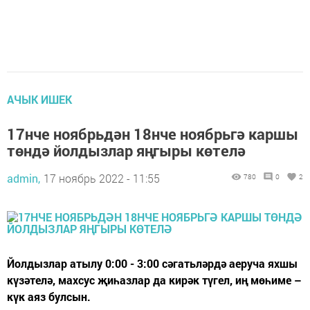
АЧЫК ИШЕК
17нче ноябрьдән 18нче ноябрьгә каршы
төндә йолдызлар яңгыры көтелә
admin,
17 ноябрь 2022 - 11:55
780
0
2
Йолдызлар атылу 0:00 - 3:00 сәгатьләрдә аеруча яхшы
күзәтелә, махсус җиһазлар да кирәк түгел, иң мөһиме –
күк аяз булсын.