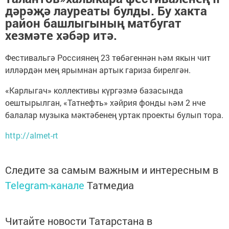
дәрәҗә лауреаты булды. Бу хакта
район башлыгының матбугат
хезмәте хәбәр итә.
Фестивальгә Россиянең 23 төбәгеннән һәм якын чит
илләрдән мең ярымнан артык гариза бирелгән.
«Карлыгач» коллективы күргәзмә базасында
оештырылган, «Татнефть» хәйрия фонды һәм 2 нче
балалар музыка мәктәбенең уртак проекты булып тора.
http://almet-rt
Следите за самым важным и интересным в
Telegram-канале
Татмедиа
Читайте новости Татарстана в