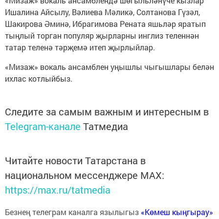
«Мизаж» вокаль ансамблендә шөгыльләнүче кызлар
Ишалина Айсылу, Вәлиева Мәликә, Солтанова Гүзәл,
Шакирова Әминә, Ибрагимова Рената яшьләр яратып
тыңлый торган популяр җырларны инглиз теленнән
татар теленә тәрҗемә итеп җырлыйлар.
«Мизаж» вокаль ансамблен уңышлы чыгышлары белән
ихлас котлыйбыз.
Следите за самым важным и интересным в
Telegram-канале
Татмедиа
Читайте новости Татарстана в
национальном мессенджере MАХ:
https://max.ru/tatmedia
Безнең телеграм каналга язылыгыз
«Көмеш кыңгырау»