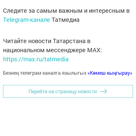
Следите за самым важным и интересным в
Telegram-канале
Татмедиа
Читайте новости Татарстана в
национальном мессенджере MАХ:
https://max.ru/tatmedia
Безнең телеграм каналга язылыгыз
«Көмеш кыңгырау»
Перейти на страницу новости