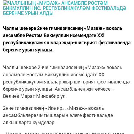
Чаллы шәһәре 2нче гимназиясенең «Мизаж» вокаль
ансамбле Рөстәм Бикмуллин исемендәге ХХl
республикакүләм яшьләр җыр-шигърият фестивалендә
беренче урын яулады.
Чаллы шәһәре 2нче гимназиясенең «Мизаж» вокаль
ансамбле Рөстәм Бикмуллин исемендәге ХХl
республикакүләм яшьләр җыр-шигърият фестивалендә
беренче урын яулады. Ансамбльнең җитәкчесе –
Вәлиев Марат Минсабир ул.
2нче гимназиянең «Ике яр», «Мизаж» вокаль
ансамбльләре чыгышларын әлеге фестивальдә
алкышларга күмделәр.