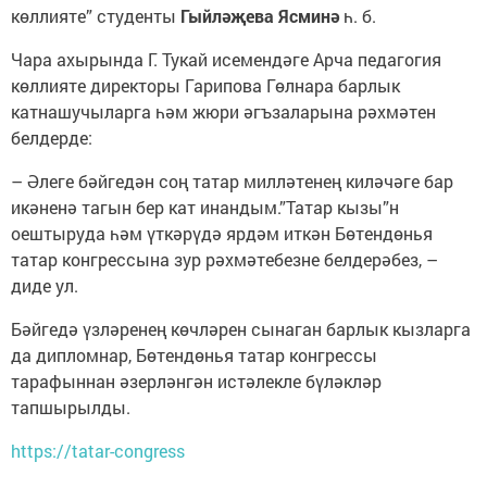
көллияте” студенты
Гыйләҗева Ясминә
һ. б.
Чара ахырында Г. Тукай исемендәге Арча педагогия
көллияте директоры Гарипова Гөлнара барлык
катнашучыларга һәм жюри әгъзаларына рәхмәтен
белдерде:
– Әлеге бәйгедән соң татар милләтенең киләчәге бар
икәненә тагын бер кат инандым.”Татар кызы”н
оештыруда һәм үткәрүдә ярдәм иткән Бөтендөнья
татар конгрессына зур рәхмәтебезне белдерәбез, –
диде ул.
Бәйгедә үзләренең көчләрен сынаган барлык кызларга
да дипломнар, Бөтендөнья татар конгрессы
тарафыннан әзерләнгән истәлекле бүләкләр
тапшырылды.
https://tatar-congress