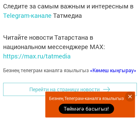
Следите за самым важным и интересным в
Telegram-канале
Татмедиа
Читайте новости Татарстана в
национальном мессенджере MАХ:
https://max.ru/tatmedia
Безнең телеграм каналга язылыгыз
«Көмеш кыңгырау»
Перейти на страницу новости
Безнең Телеграм-каналга язылыгыз
Төймәгә басыгыз!