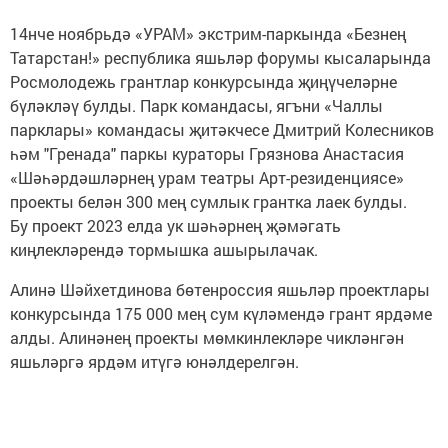
14нче ноябрьдә «УРАМ» экстрим-паркында «Безнең
Татарстан!» республика яшьләр форумы кысаларында
Росмолодежь грантлар конкурсында җиңүчеләрне
бүләкләү булды. Парк командасы, ягъни «Чаллы
парклары» командасы җитәкчесе Дмитрий Колесников
һәм "Гренада" паркы кураторы Грязнова Анастасия
«Шәһәрдәшләрнең урам театры Арт-резиденциясе»
проекты белән 300 мең сумлык грантка лаек булды.
Бу проект 2023 елда ук шәһәрнең җәмәгать
киңлекләрендә тормышка ашырылачак.
Алинә Шәйхетдинова бөтенроссия яшьләр проектлары
конкурсында 175 000 мең сум күләмендә грант ярдәме
алды. Алинәнең проекты мөмкинлекләре чикләнгән
яшьләргә ярдәм итүгә юнәлдерелгән.