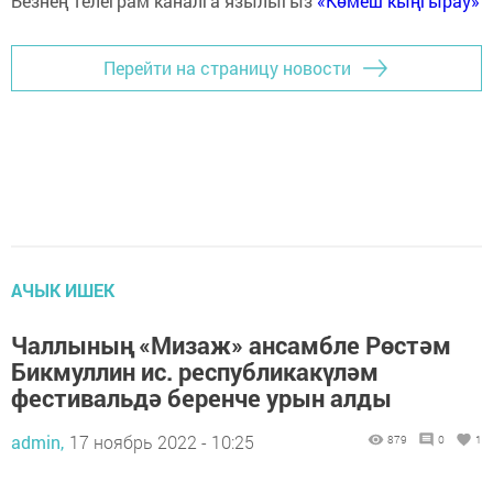
Безнең телеграм каналга язылыгыз
«Көмеш кыңгырау»
Перейти на страницу новости
АЧЫК ИШЕК
Чаллының «Мизаж» ансамбле Рөстәм
Бикмуллин ис. республикакүләм
фестивальдә беренче урын алды
admin,
17 ноябрь 2022 - 10:25
879
0
1