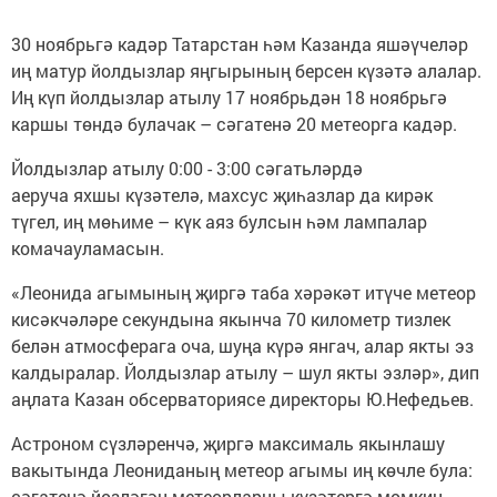
30 ноябрьгә кадәр Татарстан һәм Казанда яшәүчеләр
иң матур йолдызлар яңгырының берсен күзәтә алалар.
Иң күп йолдызлар атылу 17 ноябрьдән 18 ноябрьгә
каршы төндә булачак – сәгатенә 20 метеорга кадәр.
Йолдызлар атылу 0:00 - 3:00 сәгатьләрдә
аеруча яхшы күзәтелә, махсус җиһазлар да кирәк
түгел, иң мөһиме – күк аяз булсын һәм лампалар
комачауламасын.
«Леонида агымының җиргә таба хәрәкәт итүче метеор
кисәкчәләре секундына якынча 70 километр тизлек
белән атмосферага оча, шуңа күрә янгач, алар якты эз
калдыралар. Йолдызлар атылу – шул якты эзләр», дип
аңлата Казан обсерваториясе директоры Ю.Нефедьев.
Астроном сүзләренчә, җиргә максималь якынлашу
вакытында Леониданың метеор агымы иң көчле була:
сәгатенә йөзләгән метеорларны күзәтергә мөмкин.