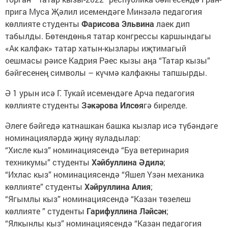
прига Муса Җәлил исемендәге Минзәлә педагогия
көллияте студенты
Фарисова Эльвина
лаек дип
табылды. Бөтендөнья татар конгрессы каршындагы
«Ак калфак» татар хатын-кызлары иҗтимагый
оешмасы рәисе Кадрия Рәес кызы аңа “Татар кызы”
бәйгесенең символы – күчмә калфакны тапшырды.
Ә 1 урын исә Г. Тукай исемендәге Арча педагогия
көллияте студенты
Зәкәрова Илсөя
гә бирелде.
Әлеге бәйгедә катнашкан башка кызлар исә түбәндәге
номинацияләрдә җиңү яуладылар:
“Хисле кыз” номинациясендә “Буа ветеринария
техникумы” студенты
Хәйбуллина Әдилә
;
“Ихлас кыз” номинациясендә “Яшел Үзән механика
көллияте” студенты
Хәйруллина Алия
;
“Ягымлы кыз” номинациясендә “Казан төзелеш
көллияте ” студенты
Гарифуллина Ләйсән
;
“Ялкынлы кыз” номинациясендә “Казан педагогия