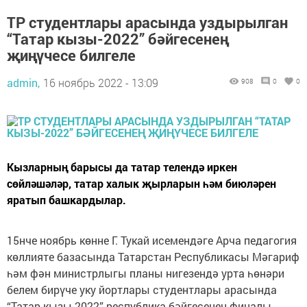
ТР студентлары арасында уздырылган
“Татар кызы-2022” бәйгесенең
җиңүчесе билгеле
admin,
16 ноябрь 2022 - 13:09
908
0
0
Кызларның барысы да татар телендә иркен
сөйләшәләр, татар халык җырларын һәм биюләрен
яратып башкардылар.
15нче ноябрь көнне Г. Тукай исемендәге Арча педагогия
көллияте базасында Татарстан Республикасы Мәгариф
һәм фән министрлыгы планы нигезендә урта һөнәри
белем бирүче уку йортлары студентлары арасында
“Татар кызы-2022” республика бәйгесенең финалы