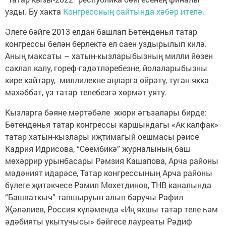
узды. Бу хакта
Конгрессның сайтында хәбәр ителә.
Әлеге бәйге 2013 елдан башлап Бөтендөнья татар
конгрессы белән берлектә ел саен уздырылып килә.
Аның максаты – хатын-кызларыбызның милли йөзен
саклап калу, гореф-гадәтләребезне, йолаларыбызны
кире кайтару, миллилекне аңларга өйрәтү, туган якка
мәхәббәт, үз татар телебезгә хөрмәт уяту.
Кызларга бәяне мәртәбәле жюри әгъзалары бирде:
Бөтендөнья татар конгрессы каршындагы «Ак калфак»
татар хатын-кызлары иҗтимагый оешмасы рәисе
Кадрия Идрисова, “Сөембикә” журналының баш
мөхәррир урынбасары Рәмзия Кашапова, Арча районы
мәдәният идарәсе, Татар конгрессының Арча районы
бүлеге җитәкчесе Рамил Мөхетдинов, ТНВ каналында
“Башваткыч” тапшыруын алып баручы Рафил
Җәләлиев, Россия күләмендә «Иң яхшы татар теле һәм
әдәбияты укытучысы» бәйгесе лауреаты Рәдиф