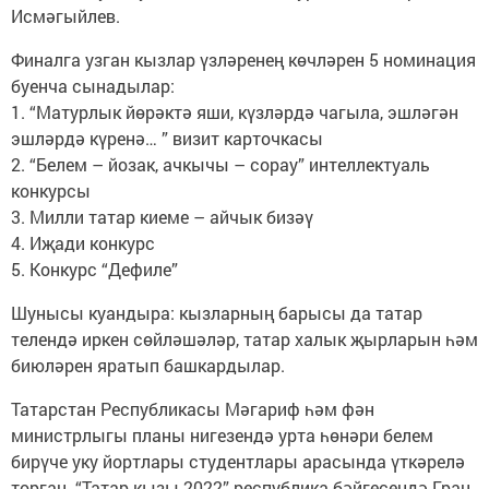
Исмәгыйлев.
Финалга узган кызлар үзләренең көчләрен 5 номинация
буенча сынадылар:
1. “Матурлык йөрәктә яши, күзләрдә чагыла, эшләгән
эшләрдә күренә… ” визит карточкасы
2. “Белем – йозак, ачкычы – сорау” интеллектуаль
конкурсы
3. Милли татар киеме – айчык бизәү
4. Иҗади конкурс
5. Конкурс “Дефиле”
Шунысы куандыра: кызларның барысы да татар
телендә иркен сөйләшәләр, татар халык җырларын һәм
биюләрен яратып башкардылар.
Татарстан Республикасы Мәгариф һәм фән
министрлыгы планы нигезендә урта һөнәри белем
бирүче уку йортлары студентлары арасында үткәрелә
торган “Татар кызы-2022” республика бәйгесендә Гран-