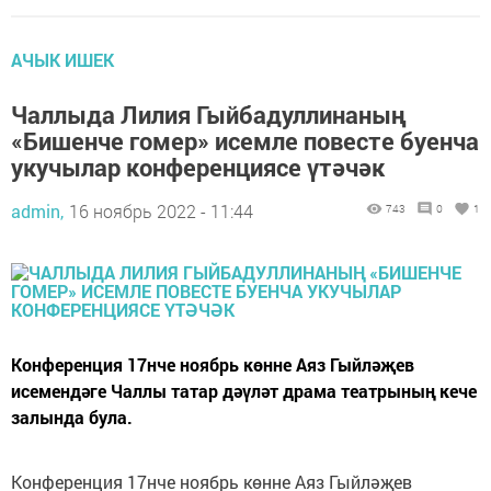
АЧЫК ИШЕК
Чаллыда Лилия Гыйбадуллинаның
«Бишенче гомер» исемле повесте буенча
укучылар конференциясе үтәчәк
admin,
16 ноябрь 2022 - 11:44
743
0
1
Конференция 17нче ноябрь көнне Аяз Гыйләҗев
исемендәге Чаллы татар дәүләт драма театрының кече
залында була.
Конференция 17нче ноябрь көнне Аяз Гыйләҗев