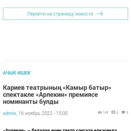
Перейти на страницу новости
АЧЫК ИШЕК
Кариев театрының «Камыр батыр»
спектакле «Арлекин» премиясе
номинанты булды
admin,
16 ноябрь 2022 - 15:00
745
0
0
«Арлекин» – балалар өчен театр сәнгате өлкәсендә