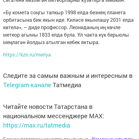
«Бу комета соңгы тапкыр 1998 елда безнең планета
орбитасына бик якын иде. Киләсе якынлашу 2031 елда
көтелә», – диде профессор. Леониданың иң көчле
метеор агымы 1833 елда була. Ул чакта күк берьюлы
меңләгән йолдыз атылган кебек яктыра.
https://kzn.ru/meriya
Следите за самым важным и интересным в
Telegram-канале
Татмедиа
Читайте новости Татарстана в
национальном мессенджере MАХ:
https://max.ru/tatmedia