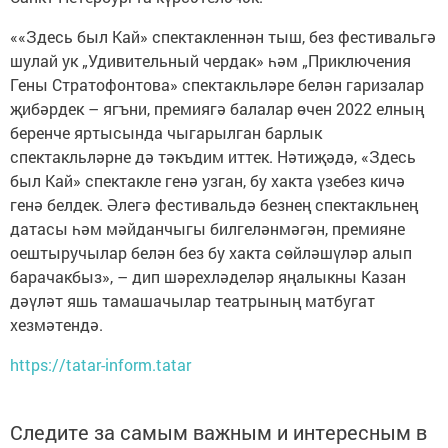
««Здесь был Кай» спектакленнән тыш, без фестивальгә
шулай ук „Удивительный чердак» һәм „Приключения
Гены Стратофонтова» спектакльләре белән гаризалар
җибәрдек – ягъни, премиягә балалар өчен 2022 елның
беренче яртысында чыгарылган барлык
спектакльләрне дә тәкъдим иттек. Нәтиҗәдә, «Здесь
был Кай» спектакле генә узган, бу хакта үзебез кичә
генә белдек. Әлегә фестивальдә безнең спектакльнең
датасы һәм мәйданчыгы билгеләнмәгән, премияне
оештыручылар белән без бу хакта сөйләшүләр алып
барачакбыз», – дип шәрехләделәр яңалыкны Казан
дәүләт яшь тамашачылар театрының матбугат
хезмәтендә.
https://tatar-inform.tatar
Следите за самым важным и интересным в