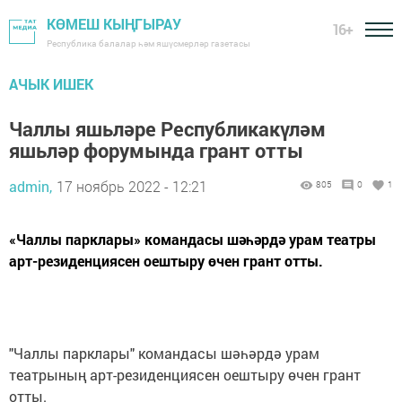
КӨМЕШ КЫҢГЫРАУ
16+
Республика балалар һәм яшүсмерләр газетасы
АЧЫК ИШЕК
Чаллы яшьләре Республикакүләм
яшьләр форумында грант отты
admin,
17 ноябрь 2022 - 12:21
805
0
1
«Чаллы парклары» командасы шәһәрдә урам театры
арт-резиденциясен оештыру өчен грант отты.
"Чаллы парклары" командасы шәһәрдә урам
театрының арт-резиденциясен оештыру өчен грант
отты.