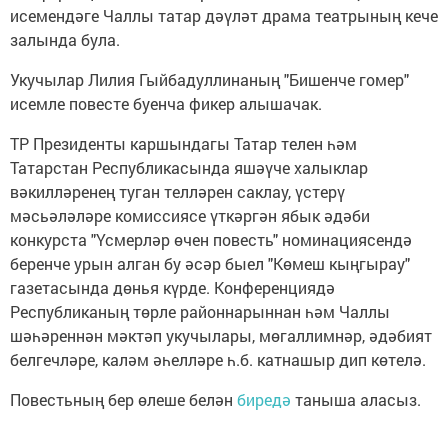
исемендәге Чаллы татар дәүләт драма театрының кече
залында була.
Укучылар Лилия Гыйбадуллинаның "Бишенче гомер"
исемле повесте буенча фикер алышачак.
ТР Президенты каршындагы Татар телен һәм
Татарстан Республикасында яшәүче халыклар
вәкилләренең туган телләрен саклау, үстерү
мәсьәләләре комиссиясе үткәргән ябык әдәби
конкурста "Үсмерләр өчен повесть" номинациясендә
беренче урын алган бу әсәр быел "Көмеш кыңгырау"
газетасында дөнья күрде. Конференциядә
Республиканың төрле районнарыннан һәм Чаллы
шәһәреннән мәктәп укучылары, мөгаллимнәр, әдәбият
белгечләре, каләм әһелләре һ.б. катнашыр дип көтелә.
Повестьның бер өлеше белән
биредә
таныша аласыз.