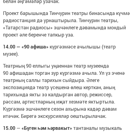
белән әңгәмәләр узачак.
Проект барышында Тинчурин театры бинасында күчмә
радиостанция дә урнаштырыла. Тинчурин театры,
«Татарстан радиосы» эшчәнлеге дәвамында мондый
проект әле беренче тапкыр уза.
14.00 — «90 афиша»
күргәзмәсе ачылышы (театр
музее).
Театрның 90 еллыгы уңаеннан театр музеенда
90 афишадан торган зур күргәзмә ачыла. Ул үз эченә
театрның саллы тарихын сыйдыра. Әлеге
экспозициядә театр үсешенә өлеш керткән, аның
тарихында якты эз калдырган автор, режиссер,
рәссам, артистларның иҗат хезмәте яктыртыла.
Күргәзмә эшчәнлеге сезон ахырына кадәр дәвам
итәчәк. Бирегә экскурсияләр оештырылачак.
15.00
—
«Бүген һәм һәрвакыт»
тантаналы музыкаль