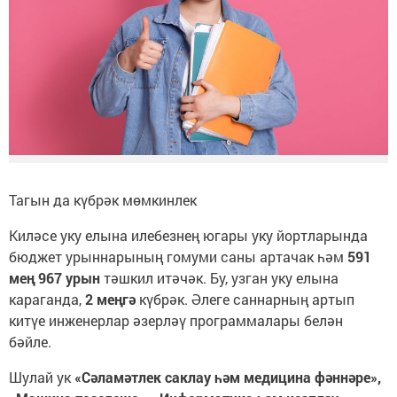
Тагын да күбрәк мөмкинлек
Киләсе уку елына илебезнең югары уку йортларында
бюджет урыннарының гомуми саны артачак һәм
591
мең 967 урын
тәшкил итәчәк. Бу, узган уку елына
караганда,
2 меңгә
күбрәк. Әлеге саннарның артып
китүе инженерлар әзерләү программалары белән
бәйле.
Шулай ук
«Сәламәтлек саклау һәм медицина фәннәре»,