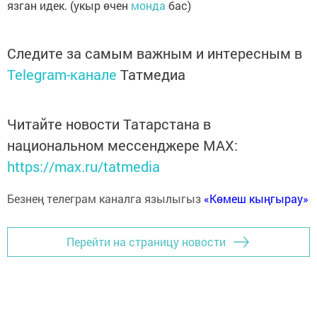
язган идек. (укыр өчен
монда
бас)
Следите за самым важным и интересным в
Telegram-канале
Татмедиа
Читайте новости Татарстана в
национальном мессенджере MАХ:
https://max.ru/tatmedia
Безнең телеграм каналга язылыгыз
«Көмеш кыңгырау»
Перейти на страницу новости