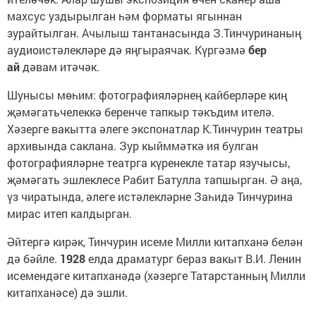
махсус уздырылган һәм форматы ягыннан
зурайтылган. Ачылыш тантанасында З.Тинчуринаның
аудиоистәлекләре дә яңгыраячак. Күргәзмә
бер
ай
дәвам итәчәк.
Шунысы мөһим: фотографияләрнең кайберләре киң
җәмәгатьчелеккә беренче тапкыр тәкъдим ителә.
Хәзерге вакытта әлеге экспонатлар К.Тинчурин театры
архивында саклана. Зур кыйммәткә ия булган
фотографияләрне театрга күренекле татар язучысы,
җәмәгать эшлеклесе Рабит Батулла тапшырган. Ә аңа,
үз чиратында, әлеге истәлекләрне Заһидә Тинчурина
мирас итеп калдырган.
Әйтергә кирәк, Тинчурин исеме Милли китапханә белән
дә бәйле.
1928
елда драматург бераз вакыт В.И. Ленин
исемендәге китапханәдә (хәзерге Татарстанның Милли
китапханәсе) дә эшли.