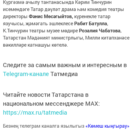
Күргәзмә ачылу тантанасында Кәрим Тинчурин
исемендәге Татар дәүләт драма һәм комедия театры
директоры
Фәнис Мөсәгыйтов,
күренекле татар
язучысы, җәмәгать эшлеклесе
Рабит Батулла
,
К.Тинчурин театры музее мөдире
Розалия Чабатова
,
Татарстан Мәдәният министрлыгы, Милли китапханәсе
вәкилләре катнашуы көтелә.
Следите за самым важным и интересным в
Telegram-канале
Татмедиа
Читайте новости Татарстана в
национальном мессенджере MАХ:
https://max.ru/tatmedia
Безнең телеграм каналга язылыгыз
«Көмеш кыңгырау»