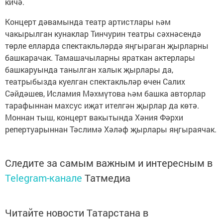
кичә.
Концерт дәвамында театр артистлары һәм
чакырылган кунаклар Тинчурин театры сәхнәсендә
төрле елларда спектакльләрдә яңгыраган җырларны
башкарачак. Тамашачыларны яраткан актерлары
башкаруында танылган халык җырлары да,
театрыбызда куелган спектакльләр өчен Салих
Сәйдәшев, Исламия Мәхмүтова һәм башка авторлар
тарафыннан махсус иҗат ителгән җырлар да көтә.
Моннан тыш, концерт вакытында Хәния Фәрхи
репертуарыннан Тәслимә Хәләф җырлары яңгыраячак.
Следите за самым важным и интересным в
Telegram-канале
Татмедиа
Читайте новости Татарстана в