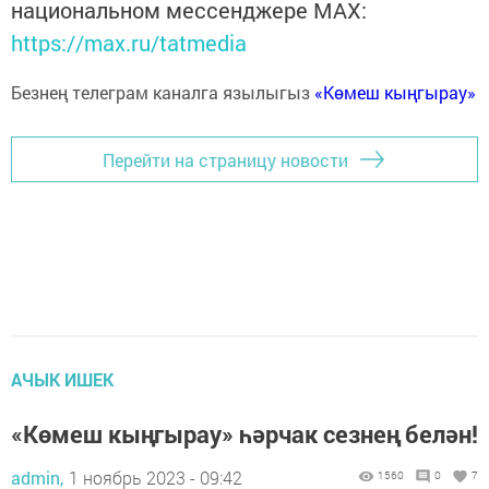
национальном мессенджере MАХ:
https://max.ru/tatmedia
Безнең телеграм каналга язылыгыз
«Көмеш кыңгырау»
Перейти на страницу новости
АЧЫК ИШЕК
«Көмеш кыңгырау» һәрчак сезнең белән!
admin,
1 ноябрь 2023 - 09:42
1560
0
7