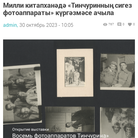
Милли китапханәдә «Тинчуринның сигез
фотоаппараты» күргәзмәсе ачыла
admin,
30 октябрь 2023 - 10:05
767
0
0