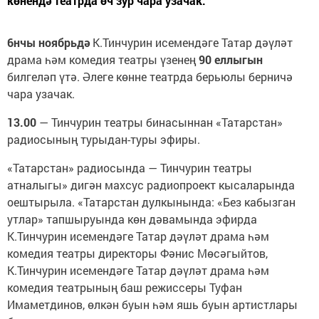
көнендә театрда өч зур чара узачак.
6нчы ноябрьдә
К.Тинчурин исемендәге Татар дәүләт
драма һәм комедия театры үзенең
90 еллыгын
билгеләп үтә. Әлеге көнне театрда берьюлы берничә
чара узачак.
13.00
— Тинчурин театры бинасыннан «Татарстан»
радиосының турыдан-туры эфиры.
«Татарстан» радиосында — Тинчурин театры
атналыгы» дигән махсус радиопроект кысаларында
оештырыла. «Татарстан дулкынында: «Без кабызган
утлар» тапшыруында көн дәвамында эфирда
К.Тинчурин исемендәге Татар дәүләт драма һәм
комедия театры директоры Фәнис Мөсәгыйтов,
К.Тинчурин исемендәге Татар дәүләт драма һәм
комедия театрының баш режиссеры Туфан
Имаметдинов, өлкән буын һәм яшь буын артистлары