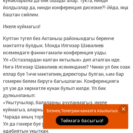
кунакларына да бик ошады алар. Тукта, нинди
йолдызлар да, нинди конференция дисезме?! Әйдә, яңа
баштан сөйлим.
Икеле куймагыз!
Күптән түгел без Актаныш районындагы беренче
мәктәптә булдык. Монда Илгизәр Шәвәлиев
исемендәге фәнни-гамәли конференция узды.
Ул «Остазлардан калган яктылык» дип аталган иде.
Нигә Илгизәр Шәвәлиев исемендәме? Чөнки ул бик озак
еллар буе 1нче мәктәпнең директоры булган, һәм бар
гомерен белем бирүгә багышлаган. Конференциягә
ул үзе дә хөрмәтле кунак булып килде. Ул бик
дулкынланып:
«Укытучылар, балаларны ачуланмагыз, икеле
куймагыз, аларны аңларга тырышыгыз», — диде.
Безнең Телеграм-каналга язылыгыз
Чарада аның тормыш иптәше Рәйсәлә апа да булды.
Төймәгә басыгыз!
Ул да гомере буе укытучы булып эшләгән, рус теле һәм
әдәбиятын укыткан.