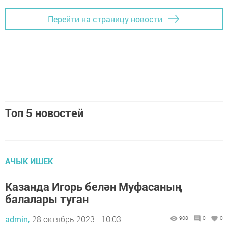
Перейти на страницу новости
Топ 5 новостей
АЧЫК ИШЕК
Казанда Игорь белән Муфасаның
балалары туган
admin,
28 октябрь 2023 - 10:03
908
0
0