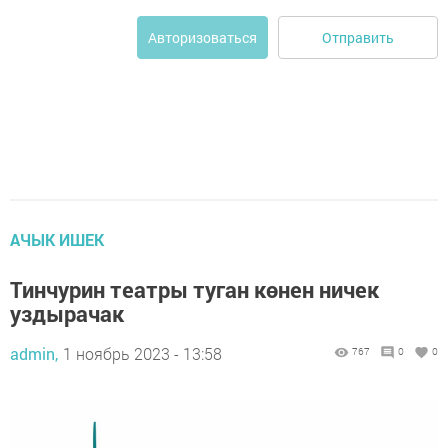
Отправить
Авторизоваться
АЧЫК ИШЕК
Тинчурин театры туган көнен ничек
уздырачак
admin,
1 ноябрь 2023 - 13:58
767
0
0