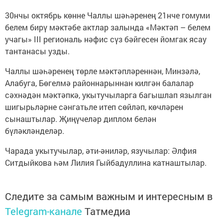
30нчы октябрь көнне Чаллы шәһәренең 21нче гомуми
белем бирү мәктәбе актлар залында «Мәктәп – белем
учагы» III региональ нәфис сүз бәйгесен йомгак ясау
тантанасы узды.
Чаллы шәһәренең төрле мәктәпләреннән, Минзәлә,
Алабуга, Бөгелмә районнарыннан килгән балалар
сәхнәдән мәктәпкә, укытучыларга багышлап язылган
шигырьләрне сәнгатьле итеп сөйләп, көчләрен
сынаштылар. Җиңүчеләр диплом белән
бүләкләнделәр.
Чарада укытучылар, әти-әниләр, язучылар: Әлфия
Ситдыйкова һәм Лилия Гыйбадуллина катнаштылар.
Следите за самым важным и интересным в
Telegram-канале
Татмедиа