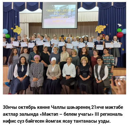
30нчы октябрь көнне Чаллы шәһәренең 21нче мәктәбе
актлар залында «Мәктәп – белем учагы» III региональ
нәфис сүз бәйгесен йомгак ясау тантанасы узды.