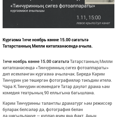
Күргәзмә 1нче ноябрь көнне 15.00 сәгатьтә
Татарстанның Милли китапханәсендә ачыла.
1нче ноябрь көнне 15.00 сәгатьтә
Татарстанның Милли
китапханәсендә «Тинчуринның сигез фотоаппараты»
дип исемләнгән күргәзмә ачылачак. Биредә Кәрим
Тинчурин үзе төшергән фотографияләр тәкъдим ителә.
Чара К.Тинчурин исемендәге Татар дәүләт драма һәм
комедия театрының 90 еллыгына багышлана.
Кәрим Тинчуринны талантлы драматург һәм режиссер
буларак белсәләр дә, фотография белән
дә шөгыльләнүе — күпләр өчен яңа факт. Аның