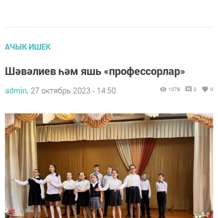
АЧЫК ИШЕК
Шәвәлиев һәм яшь «профессорлар»
admin,
27 октябрь 2023 - 14:50
1079
0
0