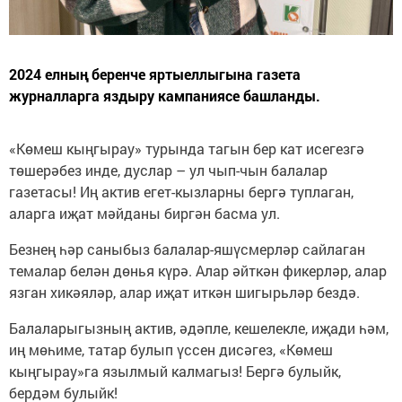
2024 елның беренче яртыеллыгына газета
журналларга яздыру кампаниясе башланды.
«Көмеш кыңгырау» турында тагын бер кат исегезгә
төшерәбез инде, дуслар – ул чып-чын балалар
газетасы! Иң актив егет-кызларны бергә туплаган,
аларга иҗат мәйданы биргән басма ул.
Безнең һәр саныбыз балалар-яшүсмерләр сайлаган
темалар белән дөнья күрә. Алар әйткән фикерләр, алар
язган хикәяләр, алар иҗат иткән шигырьләр бездә.
Балаларыгызның актив, әдәпле, кешелекле, иҗади һәм,
иң мөһиме, татар булып үссен дисәгез, «Көмеш
кыңгырау»га язылмый калмагыз! Бергә булыйк,
бердәм булыйк!