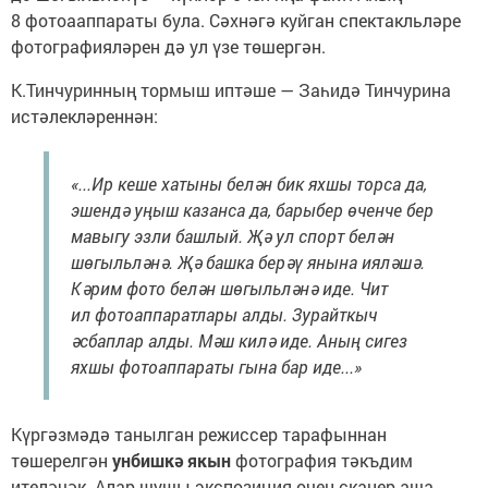
8 фотоааппараты була. Сәхнәгә куйган спектакльләре
фотографияләрен дә ул үзе төшергән.
К.Тинчуринның тормыш иптәше — Заһидә Тинчурина
истәлекләреннән:
«...Ир кеше хатыны белән бик яхшы торса да,
эшендә уңыш казанса да, барыбер өченче бер
мавыгу эзли башлый. Җә ул спорт белән
шөгыльләнә. Җә башка берәү янына ияләшә.
Кәрим фото белән шөгыльләнә иде. Чит
ил фотоаппаратлары алды. Зурайткыч
әсбаплар алды. Мәш килә иде. Аның сигез
яхшы фотоаппараты гына бар иде...»
Күргәзмәдә танылган режиссер тарафыннан
төшерелгән
унбишкә якын
фотография тәкъдим
ителәчәк. Алар шушы экспозиция өчен сканер аша