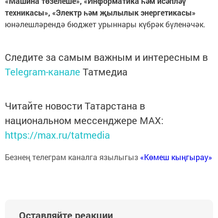
«Машина төзелеше», «Информатика һәм исәпләү
техникасы», «Электр һәм җылылык энергетикасы»
юнәлешләрендә бюджет урыннары күбрәк бүленәчәк.
Следите за самым важным и интересным в
Telegram-канале
Татмедиа
Читайте новости Татарстана в
национальном мессенджере MАХ:
https://max.ru/tatmedia
Безнең телеграм каналга язылыгыз
«Көмеш кыңгырау»
Оставляйте реакции