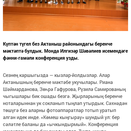
Күптән түгел без Актаныш районындагы беренче
мәктәптә булдык. Монда Илгизәр Шәвәлиев исемендәге
фәнни-гамәли конференция узды.
Сезнең каршыгызда — кызлар-йолдызлар. Алар
Актанышның беренче мәктәбе укучылары. Риана
Шәймарданова, Зөһрә Гафурова, Рүзилә Самированың
чыгышлары бик ошады безгә. Җырларының беренче
ноталарыннан ук сокланып тыңлап утырдык. Сәхнәдән
төшүгә без аларны фотоаппаратлар тотып уратып
алган идек инде. «Көмеш кыңгырау» шундый ул: бер
сәләтле баланы да «ычкындырмый». Конференция