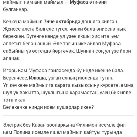
маймыл һәм ана маймыл —
Муфаса
әти-әни
булганнар.
Кечкенә маймыл
7нче октябрьдә
дөньяга килгән.
Җенесе әлегә билгеле түгел, чөнки бала әнисенә нык
береккән. Бүгенге көндә ул үзен яхшы хис итә һәм
аппетит белән ашый. Әле тагын ике айлап Муфаса
сабыйны үз өстендә йөртәчәк. Шуннан соң ул үзе йөри
алачак.
Игорь һәм Муфаса гаиләсендә бу инде икенче бала.
Беренчесе,
Илюша,
узган елның июлендә туган.
Ул кечкенә маймылга карата кызыксыну күрсәтә, әмма
шул ук вакытта, шуклыгына карамастан, үзен бик ипле
тота икән.
Бәләкәчкә нинди исем кушарлар икән?
Элегрәк без Казан зоопаркына Филимон исемле фил
һәм Полина исемле яшел маймыл кайтуы турында