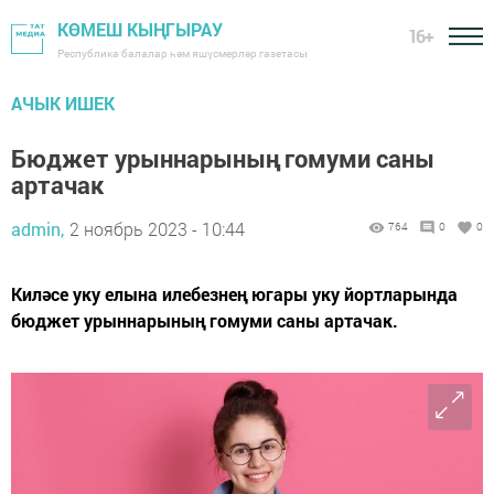
КӨМЕШ КЫҢГЫРАУ
16+
Республика балалар һәм яшүсмерләр газетасы
АЧЫК ИШЕК
Бюджет урыннарының гомуми саны
артачак
admin,
2 ноябрь 2023 - 10:44
764
0
0
Киләсе уку елына илебезнең югары уку йортларында
бюджет урыннарының гомуми саны артачак.