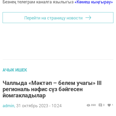
Безнең телеграм каналга язылыгыз
«Көмеш кыңгырау»
Перейти на страницу новости
АЧЫК ИШЕК
Чаллыда «Мәктәп – белем учагы» III
региональ нәфис сүз бәйгесен
йомгакладылар
admin,
31 октябрь 2023 - 10:24
898
0
1