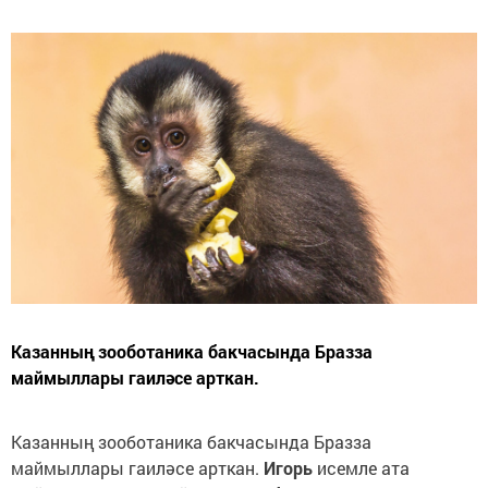
Казанның зооботаника бакчасында Бразза
маймыллары гаиләсе арткан.
Казанның зооботаника бакчасында Бразза
маймыллары гаиләсе арткан.
Игорь
исемле ата