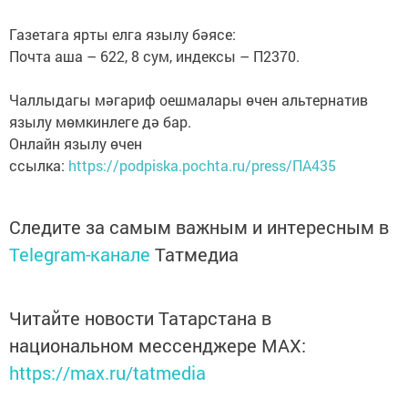
Газетага ярты елга язылу бәясе:
Почта аша – 622, 8 сум, индексы – П2370.
Чаллыдагы мәгариф оешмалары өчен альтернатив
язылу мөмкинлеге дә бар.
Онлайн язылу өчен
ссылка:
https://podpiska.pochta.ru/press/ПА435
Следите за самым важным и интересным в
Telegram-канале
Татмедиа
Читайте новости Татарстана в
национальном мессенджере MАХ:
https://max.ru/tatmedia