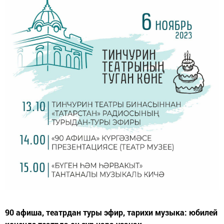
90 афиша, театрдан туры эфир, тарихи музыка: юбилей