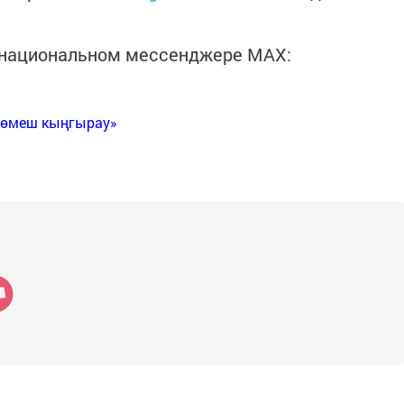
в национальном мессенджере MАХ:
Көмеш кыңгырау»