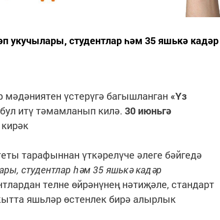
әп укучылары, студентлар һәм 35 яшькә кадәр
ар мәдәниятен үстерүгә багышланган
«Үз
абул итү тәмамланып килә.
30 июньгә
 кирәк
еты тарафыннан үткәрелүче әлеге бәйгедә
ары, студентлар һәм 35 яшькә кадәр
тлардан телне өйрәнүнең нәтиҗәле, стандарт
кытта яшьләр өстенлек бирә алырлык