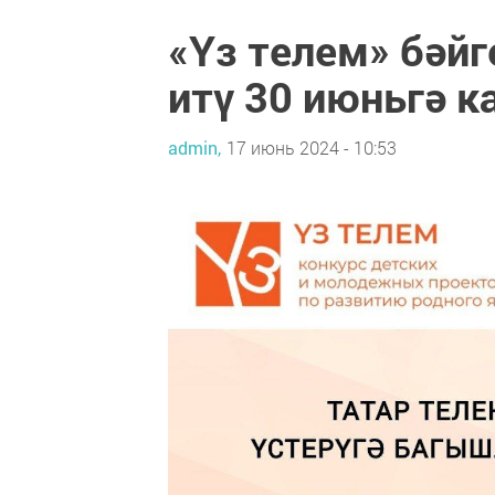
«Үз телем» бәйг
итү 30 июньгә к
admin,
17 июнь 2024 - 10:53