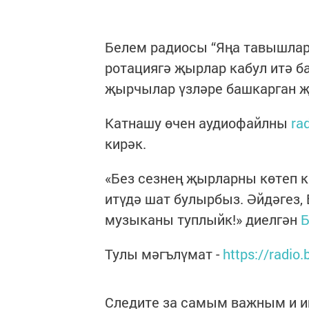
Белем радиосы “Яңа тавышлар
ротациягә җырлар кабул итә б
җырчылар үзләре башкарган җ
Катнашу өчен аудиофайлны
ra
кирәк.
«Без сезнең җырларны көтеп 
итүдә шат булырбыз. Әйдәгез,
музыканы туплыйк!» диелгән
Б
Тулы мәгълүмат -
https://radio
Следите за самым важным и 