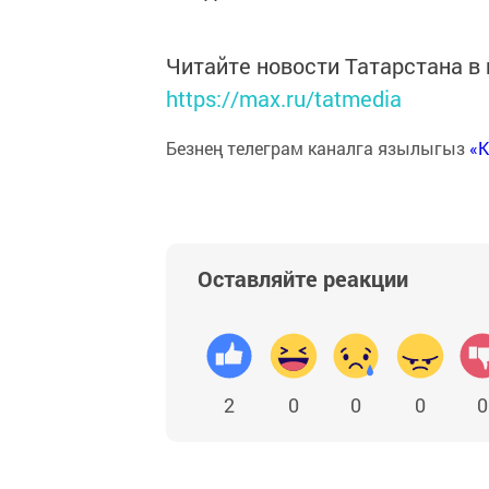
Читайте новости Татарстана 
https://max.ru/tatmedia
Безнең телеграм каналга язылыгыз
«
Оставляйте реакции
2
0
0
0
0