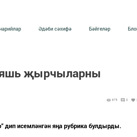
нарийлар
Әдәби сәхифә
Бәйгеләр
Бло
 яшь җырчыларны
675
0
” дип исемләнгән яңа рубрика булдырды.