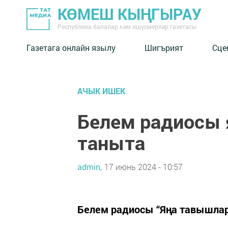
КӨМЕШ КЫҢГЫРАУ
Республика балалар һәм яшүсмерләр газетасы
Газетага онлайн язылу
Шигърият
Сце
АЧЫК ИШЕК
Белем радиосы
таныта
admin,
17 июнь 2024 - 10:57
Белем радиосы “Яңа тавышлар