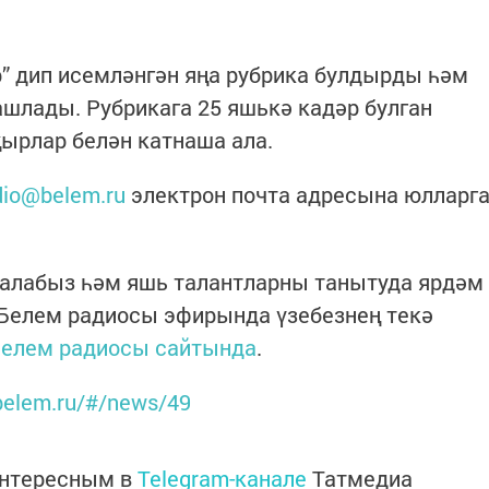
” дип исемләнгән яңа рубрика булдырды һәм
ашлады. Рубрикага 25 яшькә кадәр булган
ырлар белән катнаша ала.
dio@belem.ru
электрон почта адресына юлларг
калабыз һәм яшь талантларны танытуда ярдәм
 Белем радиосы эфирында үзебезнең текә
елем радиосы сайтында
.
.belem.ru/#/news/49
интересным в
Telegram-канале
Татмедиа