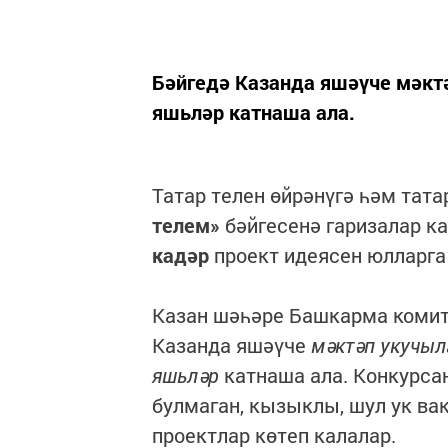
Бәйгедә Казанда яшәүче мәкт
яшьләр катнаша ала.
Татар телен өйрәнүгә һәм тат
телем»
бәйгесенә гаризалар к
кадәр
проект идеясен юлларга
Казан шәһәре Башкарма комит
Казанда яшәүче
мәктәп укучыл
яшьләр
катнаша ала. Конкурсан
булмаган, кызыклы, шул ук ва
проектлар көтеп калалар.