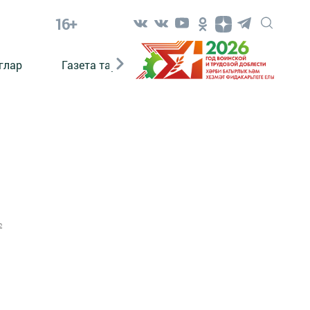
16+
глар
Газета тарихы
Әкият
Әкият язаб
2