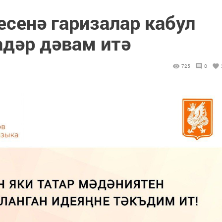
есенә гаризалар кабул
адәр дәвам итә
725
0