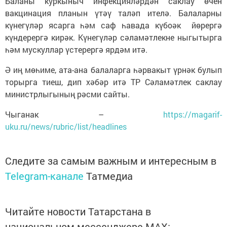
Баланы куркыныч инфекцияләрдән саклау өчен
вакцинация планын үтәү таләп ителә. Балаларны
күнегүләр ясарга һәм саф һавада күбоәк йөрергә
күндерергә кирәк. Күнегүләр сәламәтлекне ныгытырга
һәм мускуллар үстерергә ярдәм итә.
Ә иң мөһиме, ата-ана балаларга һәрвакыт үрнәк булып
торырга тиеш, дип хәбәр итә ТР Сәламәтлек саклау
министрлыгының рәсми сайты.
Чыганак –
https://magarif-
uku.ru/news/rubric/list/headlines
Следите за самым важным и интересным в
Telegram-канале
Татмедиа
Читайте новости Татарстана в
национальном мессенджере MАХ: