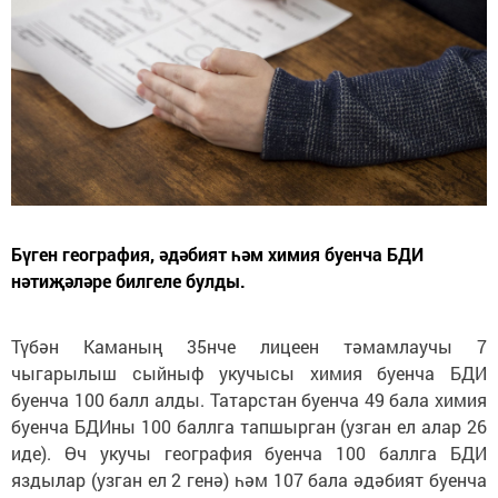
Бүген география, әдәбият һәм химия буенча БДИ
нәтиҗәләре билгеле булды.
Түбән Каманың 35нче лицеен тәмамлаучы 7
чыгарылыш сыйныф укучысы химия буенча БДИ
буенча 100 балл алды. Татарстан буенча 49 бала химия
буенча БДИны 100 баллга тапшырган (узган ел алар 26
иде). Өч укучы география буенча 100 баллга БДИ
яздылар (узган ел 2 генә) һәм 107 бала әдәбият буенча