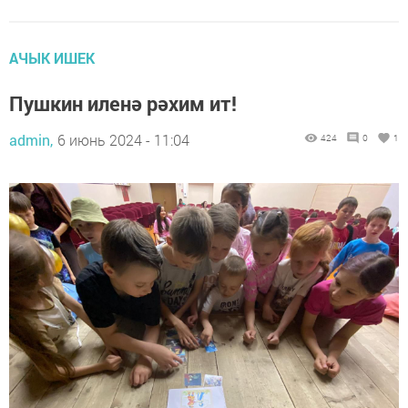
АЧЫК ИШЕК
Пушкин иленә рәхим ит!
admin,
6 июнь 2024 - 11:04
424
0
1