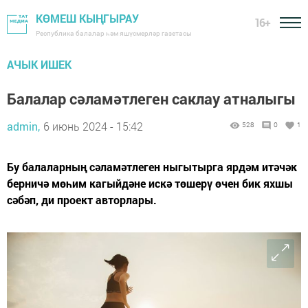
КӨМЕШ КЫҢГЫРАУ
16+
Республика балалар һәм яшүсмерләр газетасы
АЧЫК ИШЕК
Балалар сәламәтлеген саклау атналыгы
admin,
6 июнь 2024 - 15:42
528
0
1
Бу балаларның сәламәтлеген ныгытырга ярдәм итәчәк
берничә мөһим кагыйдәне искә төшерү өчен бик яхшы
сәбәп, ди проект авторлары.