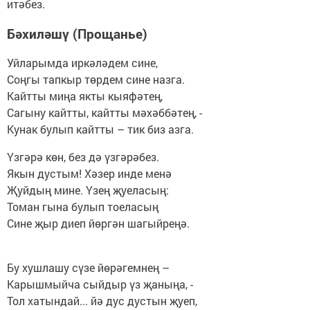
итәбез.
Бәхиләшү (Прощанье)
Уйларымда иркәләдем сине,
Соңгы тапкыр төрдем сине назга.
Кайтты миңа якты кыяфәтең,
Сагыну кайтты, кайтты мәхәббәтең, -
Кунак булып кайтты – тик биз азга.
Үзгәрә көн, без дә үзгәрәбез.
Якын дустым! Хәзер инде менә
Җуйдың мине. Үзең җуеласың:
Томан гына булып тоеласың
Сине җыр диеп йөргән шагыйреңә.
Бу хушлашу сүзе йөрәгемнең –
Карышмыйча сыйдыр үз җаныңа, -
Тол хатындай... йә дус дустын җуеп,