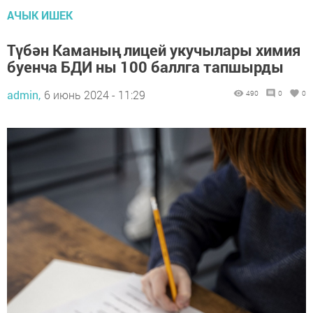
АЧЫК ИШЕК
Түбән Каманың лицей укучылары химия
буенча БДИ ны 100 баллга тапшырды
admin,
6 июнь 2024 - 11:29
490
0
0