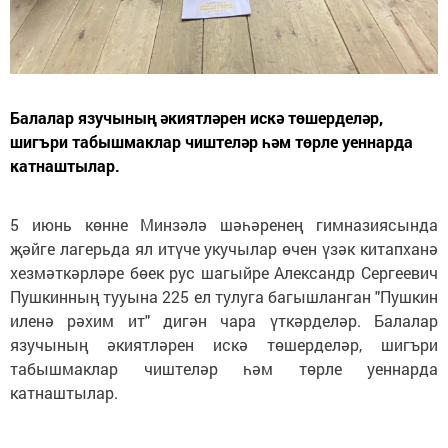
Балалар язучының әкиятләрен искә төшерделәр,
шигъри табышмаклар чиштеләр һәм төрле уеннарда
катнаштылар.
5 июнь көнне Минзәлә шәһәренең гимназиясында
җәйге лагерьда ял итүче укучылар өчен үзәк китапханә
хезмәткәрләре бөек рус шагыйре Александр Сергеевич
Пушкинның тууына 225 ел тулуга багышланган "Пушкин
иленә рәхим ит" дигән чара үткәрделәр. Балалар
язучының әкиятләрен искә төшерделәр, шигъри
табышмаклар чиштеләр һәм төрле уеннарда
катнаштылар.