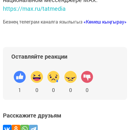
https://max.ru/tatmedia
Безнең телеграм каналга язылыгыз
«Көмеш кыңгырау»
Оставляйте реакции
1
0
0
0
0
Расскажите друзьям