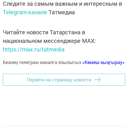
Следите за самым важным и интересным в
Telegram-канале
Татмедиа
Читайте новости Татарстана в
национальном мессенджере MАХ:
https://max.ru/tatmedia
Безнең телеграм каналга язылыгыз
«Көмеш кыңгырау»
Перейти на страницу новости