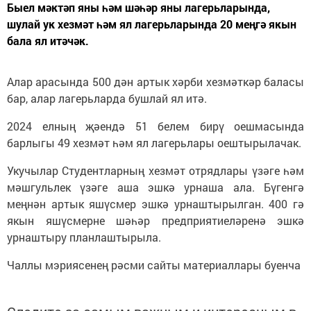
Быел мәктәп яны һәм шәһәр яны лагерьларында,
шулай ук хезмәт һәм ял лагерьларында 20 меңгә якын
бала ял итәчәк.
Алар арасында 500 дән артык хәрби хезмәткәр баласы
бар, алар лагерьларда бушлай ял итә.
2024 елның җәендә 51 белем бирү оешмасында
барлыгы 49 хезмәт һәм ял лагерьлары оештырылачак.
Укучылар Студентларның хезмәт отрядлары үзәге һәм
мәшгульлек үзәге аша эшкә урнаша ала. Бүгенгә
меңнән артык яшүсмер эшкә урнаштырылган. 400 гә
якын яшүсмерне шәһәр предприятиеләренә эшкә
урнаштыру планлаштырыла.
Чаллы мэриясенең рәсми сайты материаллары буенча