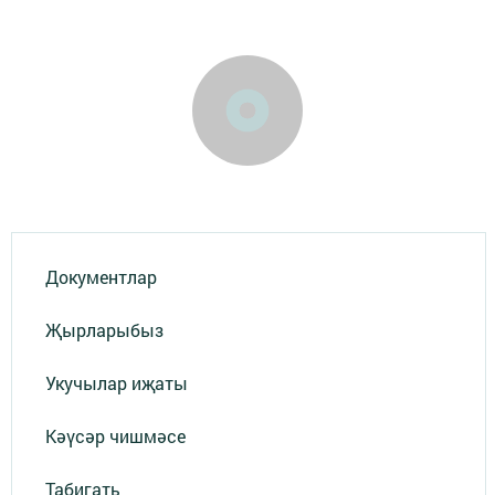
Документлар
Җырларыбыз
Укучылар иҗаты
Кәүсәр чишмәсе
Табигать