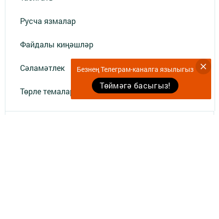
Русча язмалар
Файдалы киңәшләр
Сәламәтлек
Безнең Телеграм-каналга язылыгыз
Төймәгә басыгыз!
Төрле темалар
Телефон АО «ТАТМЕДИА»:
(843) 222 09 84
16+
© 2011 - 2026. «Комеш кынгырау». Все права защищены.
© ТАТМЕДИА. Все материалы, размещенные на сайте, защищены