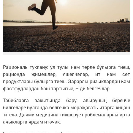
Рациональ туклану: ул тулы һәм төрле булырга тиеш,
рационда җимешләр, яшелчәләр, ит һәм сөт
продуктлары булырга тиеш. Зарарлы ризыклардан һәм
фастфудлардан баш тартыгыз, – ди белгечләр.
Табибларга вакытында бару: авыруның беренче
билгеләре булганда белгечкә мөрәҗәгать итәргә киңәш
ителә. Даими медицина тикшерүе проблемаларны иртә
ачыкларга ярдәм итәчәк.