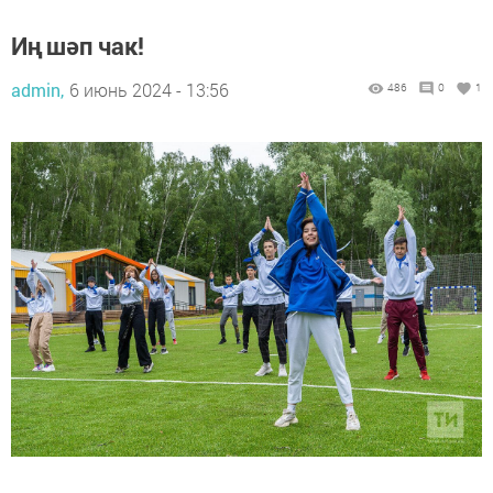
Иң шәп чак!
admin,
6 июнь 2024 - 13:56
486
0
1