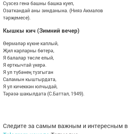
Сүзсез генә башны башка куеп,
Озаткандай аны зинданына. (Нияз Акмалов
тәрҗемесе).
Кышкы кич (Зимний вечер)
Өермәләр күкне каплый,
Җил карларны бөтерә,
Я балалар төсле елый,
Я ерткычтай үкерә.
Я ул түбәнең тузгыган
Саламын кыштырдата,
Я ул кичеккән юлчыдай,
Тәрәзә шакылдата (С.Баттал, 1949).
Следите за самым важным и интересным в