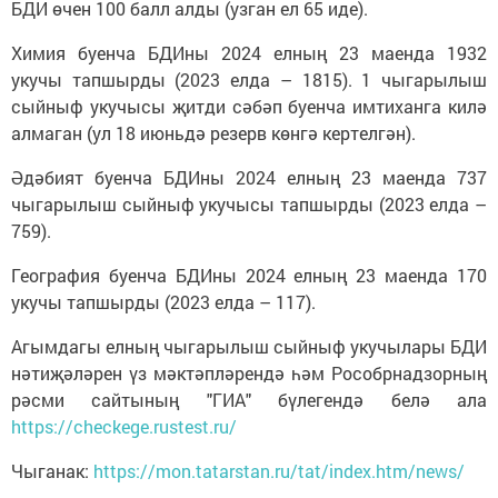
БДИ өчен 100 балл алды (узган ел 65 иде).
Химия буенча БДИны 2024 елның 23 маенда 1932
укучы тапшырды (2023 елда – 1815). 1 чыгарылыш
сыйныф укучысы җитди сәбәп буенча имтиханга килә
алмаган (ул 18 июньдә резерв көнгә кертелгән).
Әдәбият буенча БДИны 2024 елның 23 маенда 737
чыгарылыш сыйныф укучысы тапшырды (2023 елда –
759).
География буенча БДИны 2024 елның 23 маенда 170
укучы тапшырды (2023 елда – 117).
Агымдагы елның чыгарылыш сыйныф укучылары БДИ
нәтиҗәләрен үз мәктәпләрендә һәм Рособрнадзорның
рәсми сайтының "ГИА" бүлегендә белә ала
https://checkege.rustest.ru/
Чыганак:
https://mon.tatarstan.ru/tat/index.htm/news/