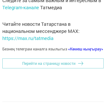
Следите за самым важным и интересным в
Telegram-канале
Татмедиа
Читайте новости Татарстана в
национальном мессенджере MАХ:
https://max.ru/tatmedia
Безнең телеграм каналга язылыгыз
«Көмеш кыңгырау»
Перейти на страницу новости