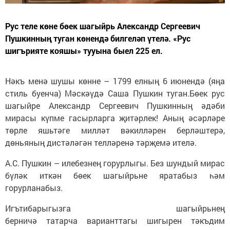
Рус теле көне бөек шагыйрь Александр Сергеевич
Пушкинның туган көнендә билгеләп үтелә. «Рус
шигърияте кояшы» тууына быел 225 ел.
Нәкъ менә шушы көнне – 1799 елның 6 июнендә (яңа
стиль буенча) Мәскәүдә Саша Пушкин туган.Бөек рус
шагыйре Александр Сергеевич Пушкинның әдәби
мирасы күпме гасырларга җитәрлек! Аның әсәрләре
төрле яшьтәге милләт вәкилләрен берләштерә,
дөньяның дистәләгән телләренә тәрҗемә ителә.
А.С. Пушкин – илебезнең горурлыгы. Без шундый мирас
бүләк иткән бөек шагыйрьне яратабыз һәм
горурланабыз.
Игътибарыгызга шагыйрьнең
берничә татарча варианттагы шигырен тәкъдим