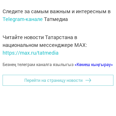
Следите за самым важным и интересным в
Telegram-канале
Татмедиа
Читайте новости Татарстана в
национальном мессенджере MАХ:
https://max.ru/tatmedia
Безнең телеграм каналга язылыгыз
«Көмеш кыңгырау»
Перейти на страницу новости