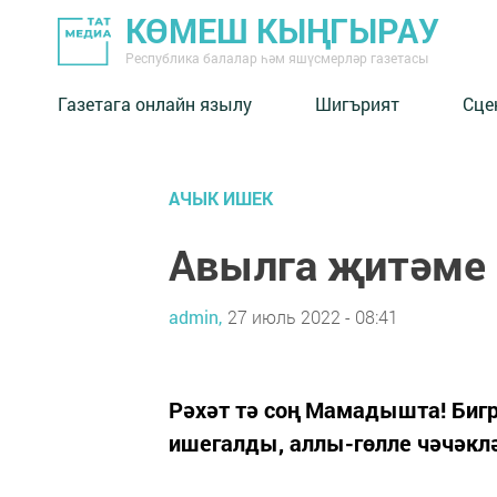
КӨМЕШ КЫҢГЫРАУ
Республика балалар һәм яшүсмерләр газетасы
Газетага онлайн язылу
Шигърият
Сце
АЧЫК ИШЕК
Авылга җитәме 
admin,
27 июль 2022 - 08:41
Рәхәт тә соң Мамадышта! Бигр
ишегалды, аллы-гөлле чәчәклә