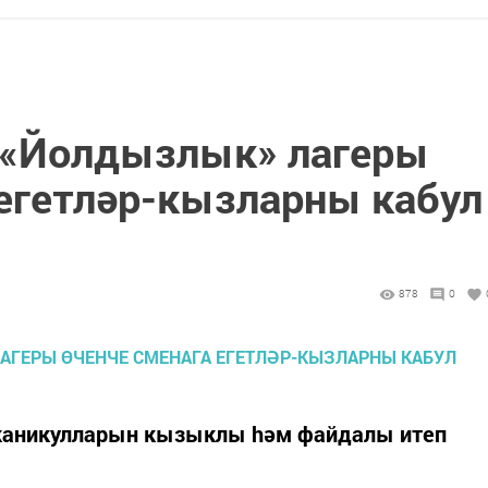
 «Йолдызлык» лагеры
 егетләр-кызларны кабул
878
0
а каникулларын кызыклы hәм файдалы итеп