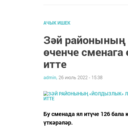
АЧЫК ИШЕК
Зәй районының
өченче сменага
итте
admin,
26 июль 2022 - 15:38
Бу сменада ял итүче 126 бал
үткәрәләр.