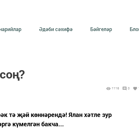
нарийлар
Әдәби сәхифә
Бәйгеләр
Бло
соң?
1116
0
әк тә җәй көннәрендә! Ялан хәтле зур
ргә күмелгән бакча...