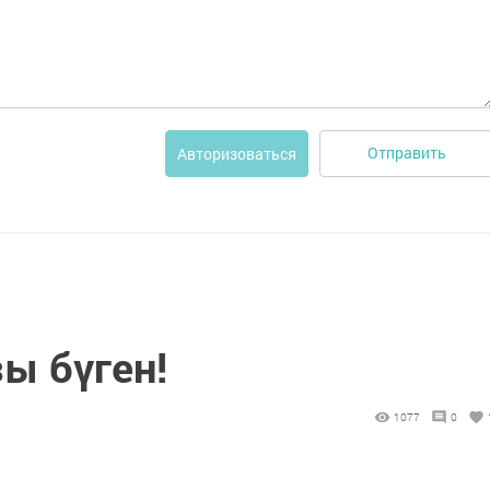
Отправить
Авторизоваться
ы бүген!
1077
0