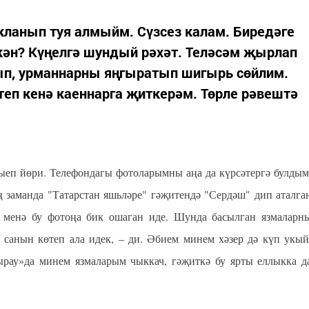
кланып туя алмыйм. Сүзсез калам. Биредәге
кән? Күңелгә шундый рәхәт. Теләсәм җырлап
ып, урманнарны яңгыратып шигырь сөйлим.
еп кенә каеннарга җиткерәм. Төрле рәвештә
җыеп йөри. Телефондагы фотоларымны аңа да күрсәтергә булдым
ң заманда "Татарстан яшьләре" гәҗитендә "Сердәш" дип аталга
 менә бу фотоңа бик ошаган иде. Шунда басылган язмаларн
р санын көтеп ала идек, – ди. Әбием минем хәзер дә күп укый
рау»да минем язмаларым чыккач, гәҗиткә бу ярты еллыкка д