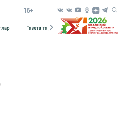
16+
глар
Газета тарихы
Әкият
Әкият язаб
1