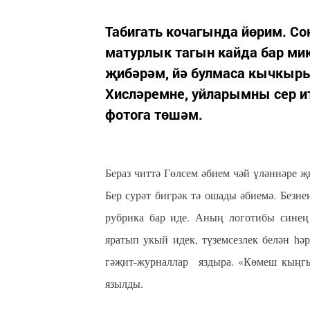
Табигать кочагында йөрим. Со
матурлык тагын кайда бар ми
җибәрәм, йә булмаса кычкыр
Хисләремне, уйларымны сер ит
фотога төшәм.
Бераз читтә Гөлсем әбием чәй үләннәре 
Бер сурәт бигрәк тә ошады әбиемә. Безне
рубрика бар иде. Аның логотибы синең
яратып укый идек, түземсезлек белән һә
гәҗит-журналлар яздыра. «Көмеш кыңгы
язылды.