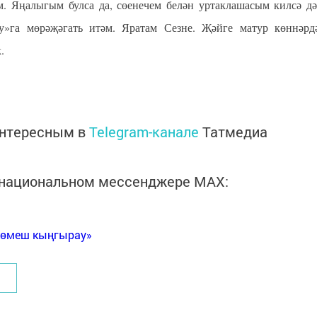
 Яңалыгым булса да, сөенечем белән уртаклашасым килсә дә
»га мөрәҗәгать итәм. Яратам Сезне. Җәйге матур көннәрд
.
интересным в
Telegram-канале
Татмедиа
в национальном мессенджере MАХ:
Көмеш кыңгырау»