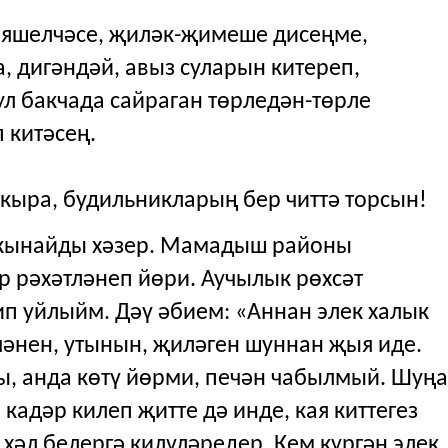
: яшелчәсе, җиләк-җимеше дисеңме,
, дигәндәй, авыз суларын китереп,
ул бакчада сайраган төрледән-төрле
 китәсең.
чкыра, будильникларың бер читтә торсын!
якынайды хәзер. Мамадыш районы
 рәхәтләнеп йөри. Аучылык рөхсәт
п уйлыйм. Дәү әбием: «Аннан элек халык
чәнен, утынын, җиләген шуннан җыя иде.
ды, анда көтү йөрми, печән чабылмый. Шуңа
кадәр килеп җитте дә инде, кая киттегез
 хәл белергә килүләредер. Кем күргән элек