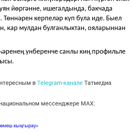
куян йөргәнне, ишегалдында, бакчада
 Төннәрен керпеләр күп була иде. Быел
н, кар мулдан булганлыктан, ояларыннан
һәренең унберенче санлы киң профильле
ысы.
интересным в
Telegram-канале
Татмедиа
в национальном мессенджере MАХ:
Көмеш кыңгырау»