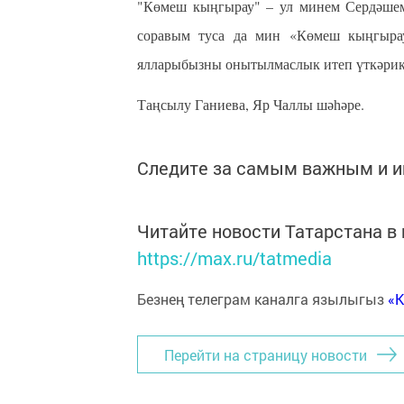
"Көмеш кыңгырау" – ул минем Сердәшем.
соравым туса да мин «Көмеш кыңгырау
ялларыбызны онытылмаслык итеп үткәрик
Таңсылу Ганиева, Яр Чаллы шәһәре.
Следите за самым важным и 
Читайте новости Татарстана 
https://max.ru/tatmedia
Безнең телеграм каналга язылыгыз
«
Перейти на страницу новости