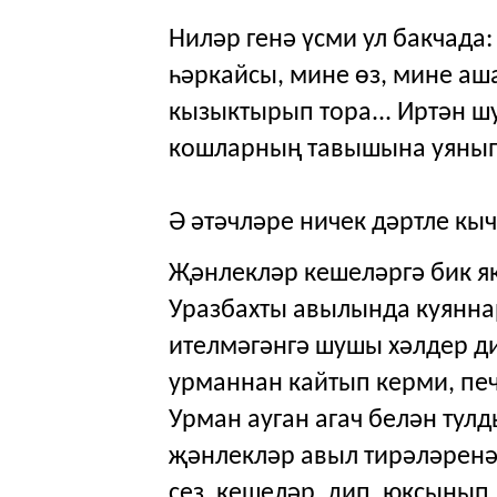
Ниләр генә үсми ул бакчада
һәркайсы, мине өз, мине аша
кызыктырып тора... Иртән ш
кошларның тавышына уянып
Ә әтәчләре ничек дәртле кы
Җәнлекләр кешеләргә бик 
Уразбахты авылында куяннар
ителмәгәнгә шушы хәлдер ди
урманнан кайтып керми, пе
Урман ауган агач белән тул
җәнлекләр авыл тирәләренә 
сез, кешеләр, дип, юксынып,