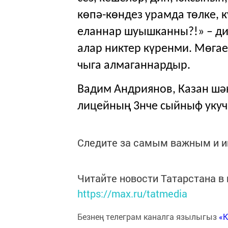
көпә-көндез урамда төлке, 
еланнар шуышканны?!» – ди.
алар никтер күренми. Мөгае
чыга алмаганнардыр.
Вадим Андриянов,
Казан шә
лицейның 3нче сыйныф укуч
Следите за самым важным и 
Читайте новости Татарстана 
https://max.ru/tatmedia
Безнең телеграм каналга язылыгыз
«