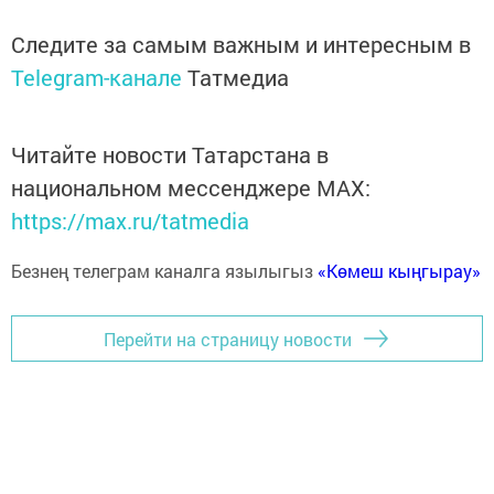
Следите за самым важным и интересным в
Telegram-канале
Татмедиа
Читайте новости Татарстана в
национальном мессенджере MАХ:
https://max.ru/tatmedia
Безнең телеграм каналга язылыгыз
«Көмеш кыңгырау»
Перейти на страницу новости