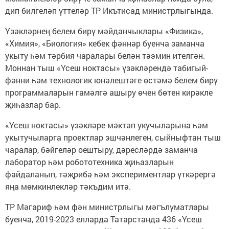
дип билгеләп үттеләр ТР Икътисад министрлыгында.
Үзәкләрнең белем бирү мәйданчыклары «Физика»,
«Химия», «Биология» кебек фәннәр буенча заманча
укыту һәм тәрбия чаралары белән тәэмин ителгән.
Моннан тыш «Үсеш ноктасы» үзәкләрендә табигый-
фәнни һәм технологик юнәлештәге өстәмә белем бирү
программаларын гамәлгә ашыру өчен бөтен кирәкле
җиһазлар бар.
«Үсеш ноктасы» үзәкләре мәктәп укучыларына һәм
укытучыларга проектлар эшчәнлеген, сыйныфтан тыш
чаралар, бәйгеләр оештыру, дәресләрдә заманча
лаборатор һәм робототехника җиһазларын
файдаланып, тәҗрибә һәм экспериментлар үткәрергә
яңа мөмкинлекләр тәкъдим итә.
ТР Мәгариф һәм фән министрлыгы мәгълүматлары
буенча, 2019-2023 елларда Татарстанда 436 «Үсеш