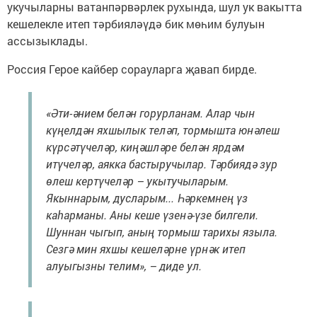
укучыларны ватанпәрвәрлек рухында, шул ук вакытта
кешелекле итеп тәрбияләүдә бик мөһим булуын
ассызыклады.
Россия Герое кайбер сорауларга җавап бирде.
«Әти-әнием белән горурланам. Алар чын
күңелдән яхшылык теләп, тормышта юнәлеш
күрсәтүчеләр, киңәшләре белән ярдәм
итүчеләр, аякка бастыручылар. Тәрбиядә зур
өлеш кертүчеләр – укытучыларым.
Якыннарым, дусларым... Һәркемнең үз
каһарманы. Аны кеше үзенә-үзе билгели.
Шуннан чыгып, аның тормыш тарихы языла.
Сезгә мин яхшы кешеләрне үрнәк итеп
алуыгызны телим», – диде ул.