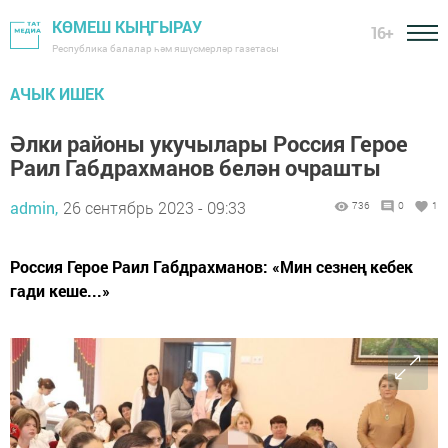
КӨМЕШ КЫҢГЫРАУ
16+
Республика балалар һәм яшүсмерләр газетасы
АЧЫК ИШЕК
Әлки районы укучылары Россия Герое
Раил Габдрахманов белән очрашты
admin,
26 сентябрь 2023 - 09:33
736
0
1
Россия Герое Раил Габдрахманов: «Мин сезнең кебек
гади кеше...»