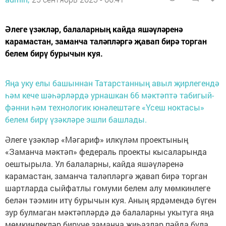
Әлеге үзәкләр, балаларның кайда яшәүләренә
карамастан, заманча таләпләргә җавап бирә торган
белем бирү бурычын куя.
Яңа уку елы башыннан Татарстанның авыл җирлегендә
һәм кече шәһәрләрдә урнашкан 66 мәктәптә табигый-
фәнни һәм технологик юнәлештәге «Үсеш ноктасы»
белем бирү үзәкләре эшли башлады.
Әлеге үзәкләр «Мәгариф» илкүләм проектының
«Заманча мәктәп» федераль проекты кысаларында
оештырыла. Ул балаларны, кайда яшәүләренә
карамастан, заманча таләпләргә җавап бирә торган
шартларда сыйфатлы гомуми белем алу мөмкинлеге
белән тәэмин итү бурычын куя. Аның ярдәмендә бүген
зур булмаган мәктәпләрдә дә балаларны укытуга яңа
мөмкинлекләр бирүче заманча җиһазлар пәйда була,