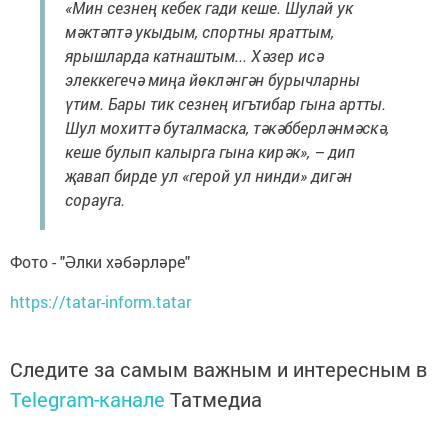
«Мин сезнең кебек гади кеше. Шулай ук
мәктәптә укыдым, спортны яраттым,
ярышларда катнаштым... Хәзер исә
элеккегечә миңа йөкләнгән бурычларны
үтим. Бары тик сезнең игътибар гына артты.
Шул мохиттә буталмаска, тәкәбберләнмәскә,
кеше булып калырга гына кирәк», – дип
җавап бирде ул «герой ул нинди» дигән
сорауга.
Фото - "Әлки хәбәрләре"
https://tatar-inform.tatar
Следите за самым важным и интересным в
Telegram-канале
Татмедиа