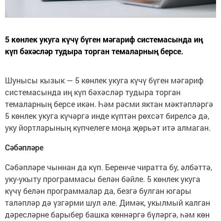
5 көнлек укуга күчү бүген мәгариф системасында иң
күп бәхәсләр тудыра торган темаларның берсе.
Шунысы кызык — 5 көнлек укуга күчү бүген мәгариф
системасында иң күп бәхәсләр тудыра торган
темаларның берсе икән. Һәм рәсми яктан мәктәпләргә
5 көнлек укуга күчәргә инде күптән рөхсәт бирелсә дә,
уку йортларының күпчелеге моңа җөрьәт итә алмаган.
Сәбәпләре
Сәбәпләре чыннан да күп. Беренче чиратта бу, әлбәттә,
уку-укыту программасы белән бәйле. 5 көнлек укуга
күчү белән программалар да, безгә булган югары
таләпләр дә үзгәрми шул әле. Димәк, укылмый калган
дәресләрне барыбер башка көннәргә бүләргә, һәм көн