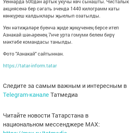
Уеннарда 500дән артык укучы көч сынашты. Чисталык
акциясенә бер сәгать эчендә 1440 килограмм каты
көнкүреш калдыклары җыелып озатылды.
Уен нәтиҗәләре буенча җиде җиңүченең берсе итеп
Азнакай шәһәренең 7нче урта гомуми белем бирү
мәктәбе командасы танылды.
Фото "Азнакай" сайтыннан.
https://tatar-inform.tatar
Следите за самым важным и интересным в
Telegram-канале
Татмедиа
Читайте новости Татарстана в
национальном мессенджере MАХ: