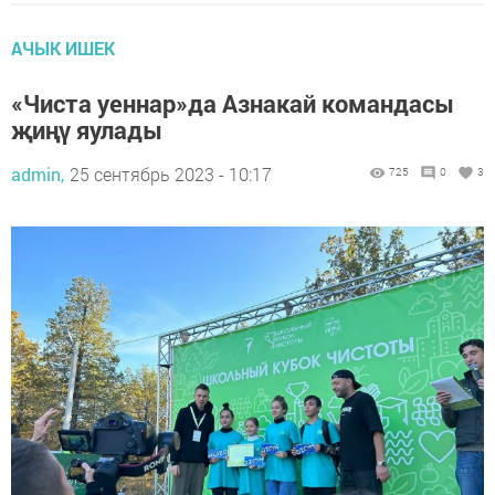
АЧЫК ИШЕК
«Чиста уеннар»да Азнакай командасы
җиңү яулады
admin,
25 сентябрь 2023 - 10:17
725
0
3