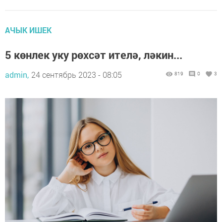
АЧЫК ИШЕК
5 көнлек уку рөхсәт ителә, ләкин...
admin,
24 сентябрь 2023 - 08:05
819
0
3