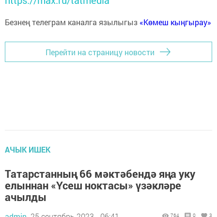
https://max.ru/tatmedia
Безнең телеграм каналга язылыгыз
«Көмеш кыңгырау»
Перейти на страницу новости
АЧЫК ИШЕК
Татарстанның 66 мәктәбендә яңа уку
елыннан «Үсеш ноктасы» үзәкләре
ачылды
admin,
25 сентябрь 2023 - 06:41
764
0
3