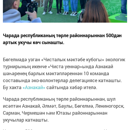
Чарада республиканың төрле районнарыннан 500дән
артык укучы көч сынашты.
Бөгелмәдә узган «Чисталык мәктәбе кубогы» экологик
турнирының икенче «Чиста уеннар»ында Азнакай
шәһәренең барлык мәктәпләреннән 10 команда
составында эко-волонтерлар делегациясе катнашты.
Бу хакта
«Азнакай»
сайтында хәбәр ителә.
Чарада республиканың төрле районнарыннан, шул
исәптән Азнакай, Әлмәт, Баулы, Бөгелмә, Лениногорск,
Сарман, Чирмешән һәм Ютазы районнарыннан
укучылар катнашты.