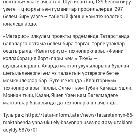
ноктасы» үзәге ачылган. Шул исәптән, 139 белем бирү
үзәге – цифрлы һәм гуманитар профильләрдә, 297
белем бирү үзәге – табигый-фәнни һәм технологик
юнәлешләрдә.
«Мәгариф» илкүләм проекты ярдәмендә Татарстанда
балаларга өстәмә белем бирә торган төрле үзәкләр
оештырыла. «Кванториум» технопарклары, «Фәнни
коллаборация йорт»лары һәм «IT-куб» –
шундыйлардан. Аларда мәктәп укучыларына бушлай
шөгыльләнергә һәм үз талантын үстерергә бөтен
мөмкинлекләр бар. Бүгенге көндә «Кванториум»
технопарклары Чаллы, Әлмәт һәм Түбән Камада эшли.
Моннан тыш, Казан, Яшел Үзән һәм Бөгелмәдәге
мәктәпләр базасында да технопарклар ачылды.
Тулырак: https://tatar-inform.tatar/news/tatarstannyn-66-
maktabenda-yana-uku-ely-basynnan-uses-noktasy-uzaklare-
acyldy-5876701