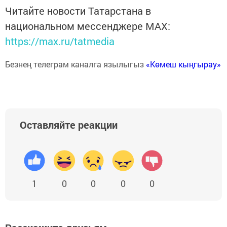
Читайте новости Татарстана в
национальном мессенджере MАХ:
https://max.ru/tatmedia
Безнең телеграм каналга язылыгыз
«Көмеш кыңгырау»
Оставляйте реакции
1
0
0
0
0