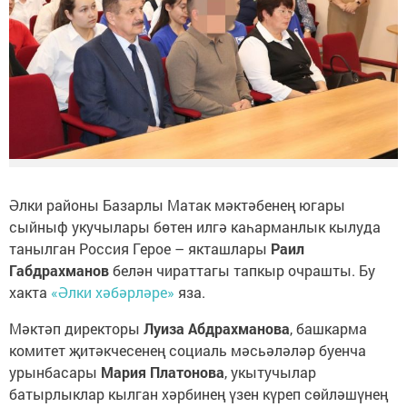
Әлки районы Базарлы Матак мәктәбенең югары
сыйныф укучылары бөтен илгә каһарманлык кылуда
танылган Россия Герое – якташлары
Раил
Габдрахманов
белән чираттагы тапкыр очрашты. Бу
хакта
«Әлки хәбәрләре»
яза.
Мәктәп директоры
Луиза Абдрахманова
, башкарма
комитет җитәкчесенең социаль мәсьәләләр буенча
урынбасары
Мария Платонова
, укытучылар
батырлыклар кылган хәрбинең үзен күреп сөйләшүнең