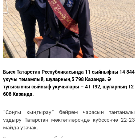
Быел Татарстан Республикасында 11 сыйныфны 14 844
укучы тәмамлый, шуларның 5 798 Казанда. Ә
тугызынчы сыйныф укучылары – 41 192, шуларның 12
606 Казанда.
“Соңгы кыңгырау” бәйрәм чарасын тантаналы
уздыру Татарстан мәктәпләрендә күбесенчә 22-23
майда узачак.