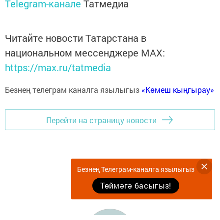
Telegram-канале
Татмедиа
Читайте новости Татарстана в
национальном мессенджере MАХ:
https://max.ru/tatmedia
Безнең телеграм каналга язылыгыз
«Көмеш кыңгырау»
Перейти на страницу новости
Безнең Телеграм-каналга язылыгыз
Төймәгә басыгыз!