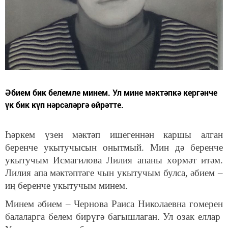
Әбием бик белемле минем. Ул мине мәктәпкә кергәнче
үк бик күп нәрсәләргә өйрәтте.
Һәркем үзен мәктәп ишегеннән каршы алган
беренче укытучысын онытмый. Мин дә беренче
укытучым Исмагилова Лилия апаны хөрмәт итәм.
Лилия апа мәктәптәге чын укытучым булса, әбием –
иң беренче укытучым минем.
Минем әбием – Чернова Раиса Николаевна гомерен
балаларга белем бирүгә багышлаган. Ул озак еллар