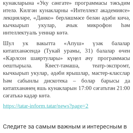
кунакларына «Уку сәнгате» программасы тәкъдим
ителә. Килгән кунакларны «Интеллект академиясе»
лекцияләре, «Данко» берләшмәсе белән әдәби кичә,
кычкырып укулар, ачык микрофон һәм
интеллектуаль уеннар көтә.
Шул ук вакытта «Апуш» үзәк балалар
китапханәсендә (Тукай урамы, 31) балалар өчен
«Карлсон шаяртулары» күңел ачу программасы
оештырыла. Квест-тамаша, театр-экспромт,
кычкырып укулар, әдәби ярышлар, мастер-класслар
һәм сабынлы дискотека
–
болар барысы да
китапханәнең яшь кунакларын 17:00 сәгатьтән 21:00
сәгатькә кадәр көтә.
https://tatar-inform.tatar/news?page=2
Следите за самым важным и интересным в