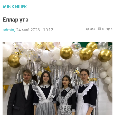
АЧЫК ИШЕК
Еллар үтә
admin,
24 май 2023 - 10:12
816
0
0