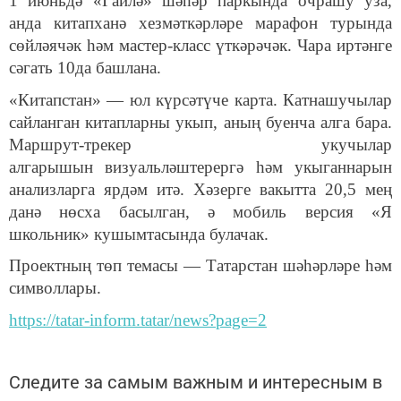
1 июньдә «Гаилә» шәһәр паркында очрашу уза,
анда китапханә хезмәткәрләре марафон турында
сөйләячәк һәм мастер-класс үткәрәчәк. Чара иртәнге
сәгать 10да башлана.
«Китапстан» — юл күрсәтүче карта. Катнашучылар
сайланган китапларны укып, аның буенча алга бара.
Маршрут-трекер укучылар
алгарышын визуальләштерергә һәм укыганнарын
анализларга ярдәм итә. Хәзерге вакытта 20,5 мең
данә нөсха басылган, ә мобиль версия «Я
школьник» кушымтасында булачак.
Проектның төп темасы — Татарстан шәһәрләре һәм
символлары.
https://tatar-inform.tatar/news?page=2
Следите за самым важным и интересным в