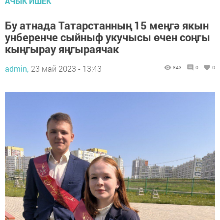
АЧЫК ИШЕК
Бу атнада Татарстанның 15 меңгә якын
унберенче сыйныф укучысы өчен соңгы
кыңгырау яңгыраячак
admin,
23 май 2023 - 13:43
843
0
0