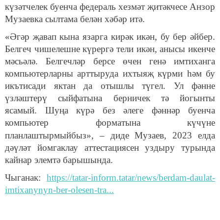
күзәтчелек буенча федераль хезмәт җитәкчесе Анзор
Музаевка сылтама белән хәбәр итә.
«Әгәр җавап кына язарга кирәк икән, бу бер әйбер.
Белгеч чишелешне күрергә тели икән, анысы икенче
мәсьәлә. Белгечләр берсе өчен генә имтиханга
компьютерларны арттыруда ихтыяҗ күрми һәм бу
икътисади яктан да отышлы түгел. Ул фәнне
үзләштерү сыйфатына берничек тә йогынты
ясамый. Шуңа күрә без әлеге фәннәр буенча
компьютер форматына күчүне
планлаштырмыйбыз»,
–
диде Музаев, 2023 елда
дәүләт йомгаклау аттестациясен уздыру турында
кайнар элемтә барышында.
Чыганак:
https://tatar-inform.tatar/news/berdam-daulat-
imtixanynyn-ber-olesen-tra...