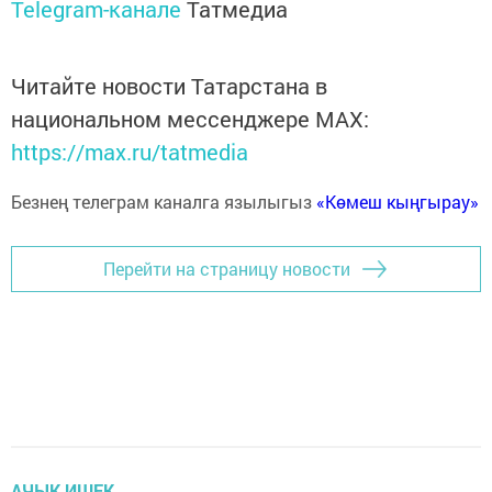
Telegram-канале
Татмедиа
Читайте новости Татарстана в
национальном мессенджере MАХ:
https://max.ru/tatmedia
Безнең телеграм каналга язылыгыз
«Көмеш кыңгырау»
Перейти на страницу новости
АЧЫК ИШЕК