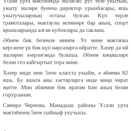
Үсәли урта мәктәбендә эшләгән: рус теле укыткан,
укыту эшләре буенча директор урынбасары, яшь
укытучыларның остазы булган. Күп төрле
грамоталары, мактаулы исемнәре бар аның, спорт
ярышларында алган кубоклары да саклана.
Әбием бик белемле минем. Ул мине мәктәпкә
кергәнче үк бик күп нәрсәләргә өйрәтте. Хәзер дә өй
эшләрен әзерләгәндә булыша. Әбием киңәшләре
белән гел кайгыртып тора мине.
Хәзер инде мин 5нче класста укыйм, ә әбиемә 82
яшь. Бу яшьтә аны хәстәрләргә инде миңа чират
җитте. Мин әбиемне бик яратам һәм аның белән
горурланам.
Сәмирә Чернова, Мамадыш районы Үсәли урта
мәктәбенең 5нче сыйныф укучысы.