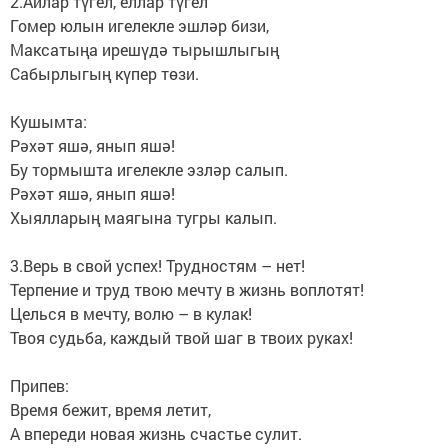
2.Айлар түгел, еллар түгел
Гомер юлын игелекле эшләр бизи,
Максатыңа ирешүдә тырышлыгың
Сабырлыгың күпер төзи.
Кушымта:
Рәхәт яшә, янып яшә!
Бу тормышта игелекле эзләр салып.
Рәхәт яшә, янып яшә!
Хыялларың маягына тугры калып.
3.Верь в свой успех! Трудностям – нет!
Терпение и труд твою мечту в жизнь воплотят!
Целься в мечту, волю – в кулак!
Твоя судьба, каждый твой шаг в твоих руках!
Припев:
Время бежит, время летит,
А впереди новая жизнь счастье сулит.