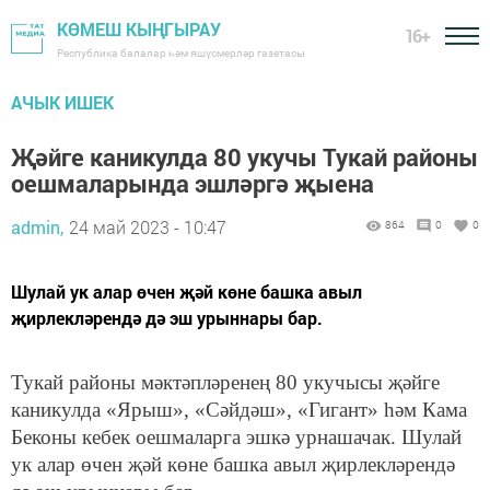
КӨМЕШ КЫҢГЫРАУ
16+
Республика балалар һәм яшүсмерләр газетасы
АЧЫК ИШЕК
Җәйге каникулда 80 укучы Тукай районы
оешмаларында эшләргә җыена
admin,
24 май 2023 - 10:47
864
0
0
Шулай ук алар өчен җәй көне башка авыл
җирлекләрендә дә эш урыннары бар.
Тукай районы мәктәпләренең 80 укучысы җәйге
каникулда «Ярыш», «Сәйдәш», «Гигант» һәм Кама
Беконы кебек оешмаларга эшкә урнашачак. Шулай
ук алар өчен җәй көне башка авыл җирлекләрендә