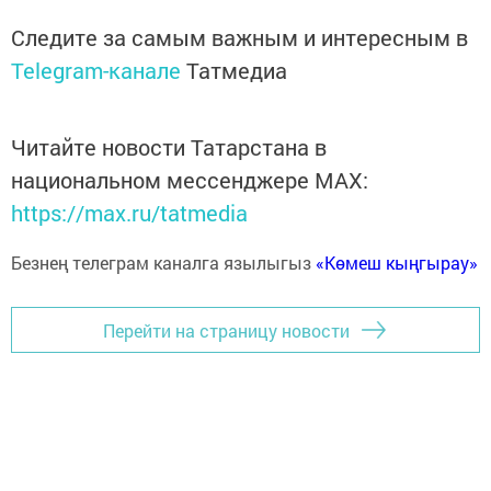
Следите за самым важным и интересным в
Telegram-канале
Татмедиа
Читайте новости Татарстана в
национальном мессенджере MАХ:
https://max.ru/tatmedia
Безнең телеграм каналга язылыгыз
«Көмеш кыңгырау»
Перейти на страницу новости