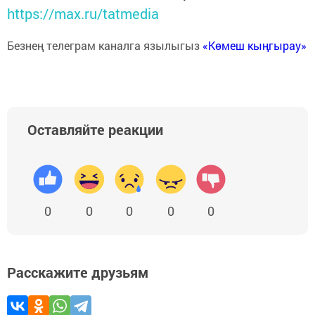
https://max.ru/tatmedia
Безнең телеграм каналга язылыгыз
«Көмеш кыңгырау»
Оставляйте реакции
0
0
0
0
0
Расскажите друзьям