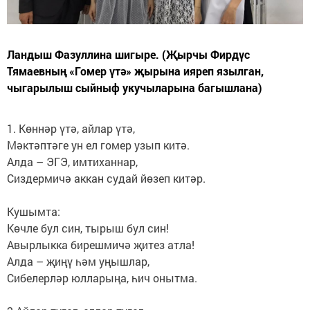
Ландыш Фазуллина шигыре. (Җырчы Фирдүс
Тямаевның «Гомер үтә» җырына ияреп язылган,
чыгарылыш сыйныф укучыларына багышлана)
1. Көннәр үтә, айлар үтә,
Мәктәптәге ун ел гомер узып китә.
Алда – ЭГЭ, имтиханнар,
Сиздермичә аккан судай йөзеп китәр.
Кушымта:
Көчле бул син, тырыш бул син!
Авырлыкка бирешмичә җитез атла!
Алда – җиңү һәм уңышлар,
Сибелерләр юлларыңа, һич онытма.