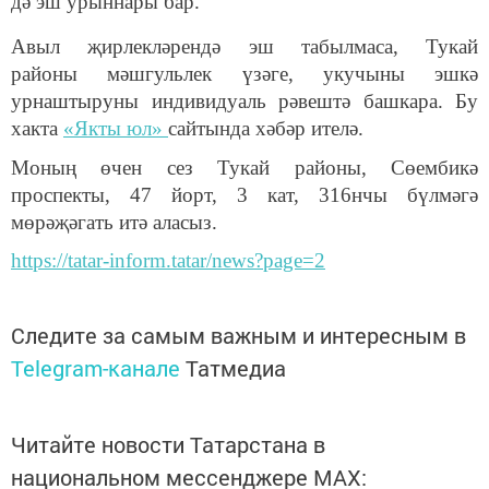
дә эш урыннары бар.
Авыл җирлекләрендә эш табылмаса, Тукай
районы мәшгульлек үзәге, укучыны эшкә
урнаштыруны индивидуаль рәвештә башкара. Бу
хакта
«Якты юл»
сайтында хәбәр ителә.
Моның өчен сез Тукай районы, Сөембикә
проспекты, 47 йорт, 3 кат, 316нчы бүлмәгә
мөрәҗәгать итә аласыз.
https://tatar-inform.tatar/news?page=2
Следите за самым важным и интересным в
Telegram-канале
Татмедиа
Читайте новости Татарстана в
национальном мессенджере MАХ: