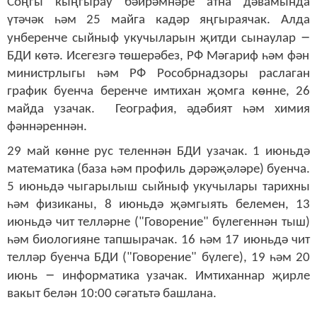
Соңгы кыңгырау бәйрәмнәре атна дәвамында
үтәчәк һәм 25 майга кадәр яңгыраячак. Алда
–
унберенче сыйныф укучыларын җитди сынаулар
БДИ көтә. Исегезгә төшерәбез, РФ Мәгариф һәм фән
министрлыгы һәм РФ Рособрнадзоры раслаган
график буенча беренче имтихан җомга көнне, 26
майда узачак. География, әдәбият һәм химия
фәннәреннән.
29 май көнне рус теленнән БДИ узачак. 1 июньдә
математика (база һәм профиль дәрәҗәләре) буенча.
5 июньдә чыгарылыш сыйныф укучылары тарихны
һәм физиканы, 8 июньдә җәмгыять белемен, 13
июньдә чит телләрне ("Говорение" бүлегеннән тыш)
һәм биологияне тапшырачак. 16 һәм 17 июньдә чит
телләр буенча БДИ ("Говорение" бүлеге), 19 һәм 20
–
июнь
информатика узачак. Имтиханнар җирле
вакыт белән 10:00 сәгатьтә башлана.