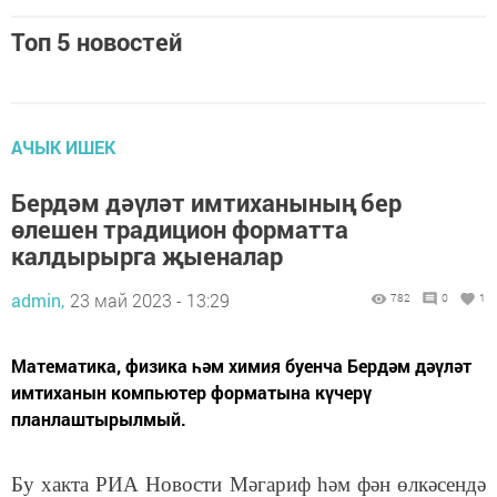
Топ 5 новостей
АЧЫК ИШЕК
Бердәм дәүләт имтиханының бер
өлешен традицион форматта
калдырырга җыеналар
admin,
23 май 2023 - 13:29
782
0
1
Математика, физика һәм химия буенча Бердәм дәүләт
имтиханын компьютер форматына күчерү
планлаштырылмый.
Бу хакта РИА Новости Мәгариф һәм фән өлкәсендә