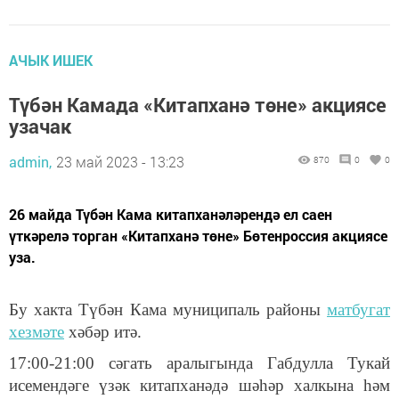
АЧЫК ИШЕК
Түбән Камада «Китапханә төне» акциясе
узачак
admin,
23 май 2023 - 13:23
870
0
0
26 майда Түбән Кама китапханәләрендә ел саен
үткәрелә торган «Китапханә төне» Бөтенроссия акциясе
уза.
Бу хакта Түбән Кама муниципаль районы
матбугат
хезмәте
хәбәр итә.
17:00-21:00 сәгать аралыгында Габдулла Тукай
исемендәге үзәк китапханәдә шәһәр халкына һәм