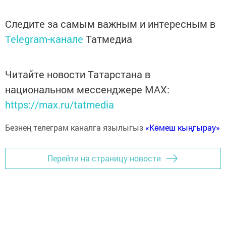
Следите за самым важным и интересным в
Telegram-канале
Татмедиа
Читайте новости Татарстана в
национальном мессенджере MАХ:
https://max.ru/tatmedia
Безнең телеграм каналга язылыгыз
«Көмеш кыңгырау»
Перейти на страницу новости