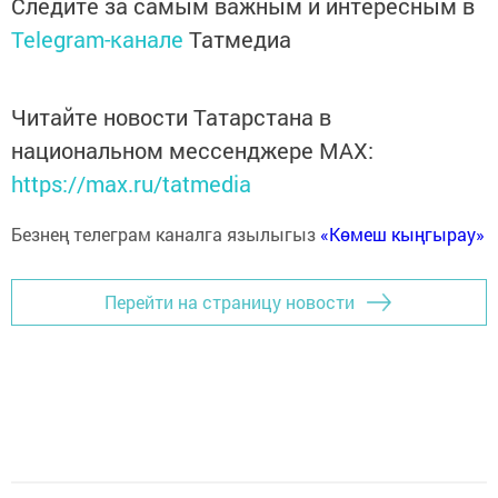
Следите за самым важным и интересным в
Telegram-канале
Татмедиа
Читайте новости Татарстана в
национальном мессенджере MАХ:
https://max.ru/tatmedia
Безнең телеграм каналга язылыгыз
«Көмеш кыңгырау»
Перейти на страницу новости