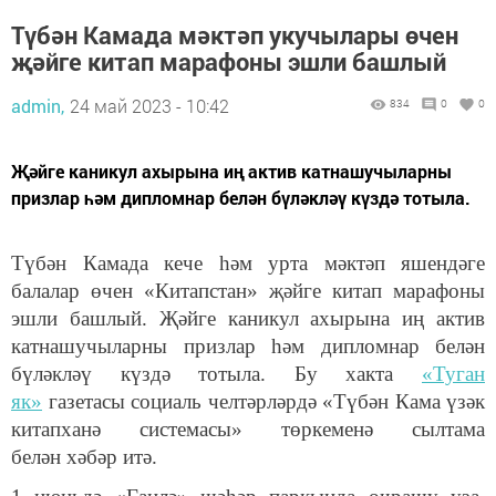
Түбән Камада мәктәп укучылары өчен
җәйге китап марафоны эшли башлый
admin,
24 май 2023 - 10:42
834
0
0
Җәйге каникул ахырына иң актив катнашучыларны
призлар һәм дипломнар белән бүләкләү күздә тотыла.
Түбән Камада кече һәм урта мәктәп яшендәге
балалар өчен «Китапстан» җәйге китап марафоны
эшли башлый. Җәйге каникул ахырына иң актив
катнашучыларны призлар һәм дипломнар белән
бүләкләү күздә тотыла. Бу хакта
«Туган
як»
газетасы социаль челтәрләрдә «Түбән Кама үзәк
китапханә системасы» төркеменә сылтама
белән хәбәр итә.