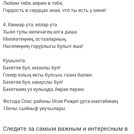
Любим тебя, верим в тебя,
Гордость в сердцах зная, что ты есть у меня!
4. Көннәр үтә, еллар үтә
Хыял тулы киләчәгең алга дәшә.
Милләтеңнең, остазларның,
Нәселеңнең горурлыгы булып яшә!
Кушымта:
Бәхетле бул, иманлы бул!
Гомер юлың якты булсын, газиз балам.
Бәхетле бул, намуслы бул!
Бәхеткәең үз кулыңда, йөрәк парәм.
Фотода Спас районы Иске Рәҗәп урта мәктәбенең
10нчы сыйныф укучылары.
Следите за самым важным и интересным в