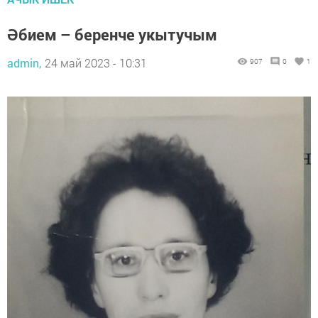
Әбием – беренче укытучым
admin,
24 май 2023 - 10:31
907
0
1