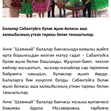
Балалар Сабантуйга бүләк җыю йоласы аша
халкыбызның үткән тарихы белән таныштылар.
4нче "Шаянкай" балалар бакчасында кояшлы җәйге
иртә борынгыдан килгән матур гадәт – Сабантуйга
бүләк җыю белән башланды.
Җырлап-биеп, милли
көйләр яңгыратып, кызлар-малайлар һәр төркемне
бәйрәмгә чакырып, бүләкләр җыеп йөрде.
Балаларга бик күңелле булды. Сабантуйга бүләк
җыю йоласы аша халкыбызның үткән тарихы белән
таныштылар.
4нче "Шаянкай" балалар бакчасы музыка җитәкчесе
Хаҗиева Әдилә Мусавировна, тәрбияче