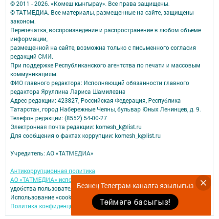
© 2011 - 2026. «Комеш кынгырау». Все права защищены.
© ТАТМЕДИА. Все материалы, размещенные на сайте, защищены
законом.
Перепечатка, воспроизведение и распространение в любом объеме
информации,
размещенной на сайте, возможна только с письменного согласия
редакций СМИ.
При поддержке Республиканского агентства по печати и массовым
коммуникациям.
ФИО главного редактора: Исполняющий обязанности главного
редактора Яруллина Лариса Шамилевна
Адрес редакции: 423827, Российская Федерация, Республика
Татарстан, город Набережные Челны, бульвар Юных Ленинцев, д. 9.
Телефон редакции: (8552) 54-00-27
Электронная почта редакции: komesh_k@list.ru
Для сообщения о фактах коррупции: komesh_k@list.ru
Учредитель: АО «ТАТМЕДИА»
Антикоррупционная политика
АО «ТАТМЕДИА» использует «cookie»
для персонализации сервисов и
Безнең Телеграм-каналга язылыгыз
удобства пользователей сайтом.
Использование «cookie» можно отменить в настройках браузера.
Төймәгә басыгыз!
Политика конфиденциальности