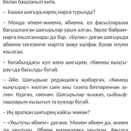
бе­лән баш­ла­нып ки­тә.
– Баш­ка ши­гырь­лә­рең нәр­сә ту­рын­да?
– Мон­да әти­ем-әни­е­мә, әби­е­мә, ел фа­сыл­ла­ры­на
ба­гыш­лан­ган ши­гырь­ләр урын ал­ган. Төр­ле бәй­рәм­
нәр­гә языл­ган­на­ры да бар. «Бү­ләк» ди­гән ши­гырь­дә
әби­е­мә си­ге­зен­че март­та эн­җе кал­фак бү­ләк итү­ем
языл­ган.
– Ки­та­бың­да­гы күп ке­нә ши­гы­рең «Кө­меш кың­гы­
рау»­да ба­сыл­ды бу­гай.
– Әйе. Ши­гырь­не ре­дак­ци­я­гә җи­бәр­гәч, «Кө­меш
кың­гы­рау» кил­гән са­ен аны га­зе­та бит­лә­рен­нән эз­
лим. Күр­гәч, сө­е­нәм. Ши­гырь­ләр чык­кач, сый­ныф­
таш­ла­рым кы­зы­гып та ку­я­лар бу­гай.
– Иң ярат­кан ши­гы­рең кай­сы ми­кән?
– «У­кы­ту­чы әби­ем» ди­гә­не. Ми­нем әби­ем дә, әни­ем
дә укы­ту­чы. Әби­ем ма­те­ма­ти­ка укыт­кан. Авыл­га