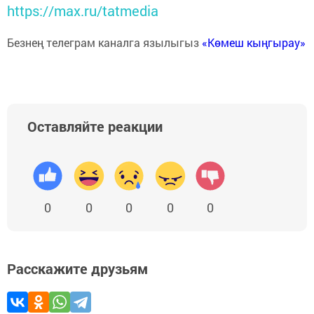
https://max.ru/tatmedia
Безнең телеграм каналга язылыгыз
«Көмеш кыңгырау»
Оставляйте реакции
0
0
0
0
0
Расскажите друзьям