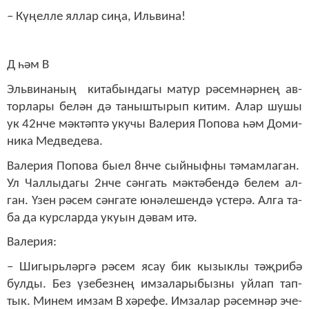
– Кү­ңел­ле ял­лар си­ңа, Иль­ви­на!
Д һәм В
Эль­ви­на­ның ки­та­бын­да­гы ма­тур рә­сем­нәр­нең ав­
тор­ла­ры бе­лән дә та­ныш­ты­рып ки­тим. Алар шу­шы
ук 42нче мәк­тәп­тә уку­чы Ва­ле­рия По­по­ва һәм До­ми­
ни­ка Мед­ве­де­ва.
Ва­ле­рия По­по­ва бы­ел 8нче сый­ныф­ны тә­мам­ла­ган.
Ул Чал­лы­да­гы 2нче сән­гать мәк­тә­бен­дә бе­лем ал­
ган. Үзен рә­сем сән­га­те юнә­ле­шен­дә үс­те­рә. Ал­га та­
ба да курс­лар­да уку­ын дә­вам итә.
Ва­ле­рия:
– Ши­гырь­ләр­гә рә­сем ясау бик кы­зык­лы тәҗ­ри­бә
бул­ды. Без үзе­без­нең им­за­ла­ры­быз­ны уй­лап тап­
тык. Ми­нем им­зам В хә­ре­фе. Им­за­лар рә­сем­нәр эче­