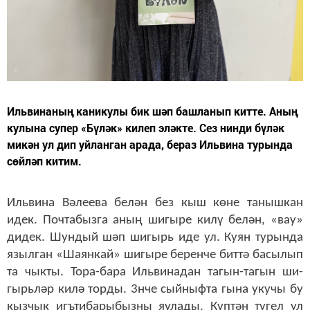
Иль­ви­на­ның ка­ни­ку­лы бик шәп баш­ла­нып кит­те. Аның
ку­лы­на су­пер «Бү­ләк» ки­леп эләк­те. Сез нин­ди бү­ләк
ми­кән ул дип уй­лан­ган ара­да, бе­раз Иль­ви­на ту­рын­да
сөй­ләп ки­тим.
Иль­ви­на Вә­ле­е­ва бе­лән без кыш кө­не та­ныш­кан
идек. Поч­та­быз­га аның ши­гы­ре ки­лү бе­лән, «вау»
ди­дек. Шун­дый шәп ши­гырь иде ул. Ку­ян ту­рын­да
языл­ган «Ша­ян­кай» ши­гы­ре бе­рен­че бит­тә ба­сы­лып
та чык­ты. То­ра-ба­ра Иль­ви­на­дан та­гын-та­гын ши­
гырь­ләр ки­лә тор­ды. 3нче сый­ныф­та гы­на уку­чы бу
кыз­чык игъ­ти­ба­ры­быз­ны яу­ла­ды. Күп­тән тү­гел ул