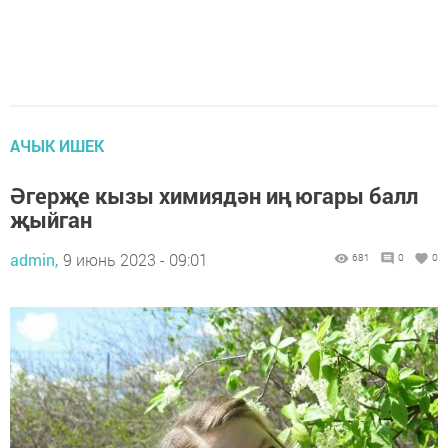
АЧЫК ИШЕК
Әгерҗе кызы химиядән иң югары балл
җыйган
admin,
9 июнь 2023 - 09:01
681
0
0