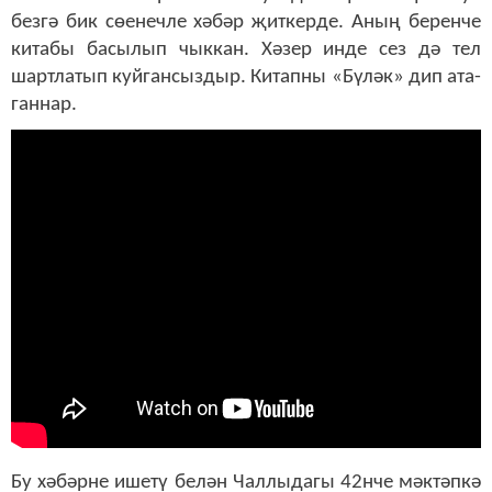
без­гә бик сө­е­неч­ле хә­бәр җит­кер­де. Аның бе­рен­че
ки­та­бы ба­сы­лып чык­кан. Хә­зер ин­де сез дә тел
шарт­ла­тып куй­ган­сыз­дыр. Ки­тап­ны «Бү­ләк» дип ата­
ган­нар.
Бу хә­бәр­не ише­тү бе­лән Чал­лы­да­гы 42нче мәк­тәп­кә