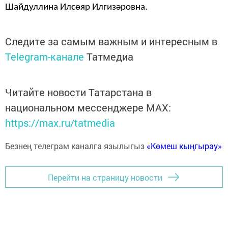
Шайдуллина Илсөяр Илгизәровна.
Следите за самым важным и интересным в
Telegram-канале
Татмедиа
Читайте новости Татарстана в
национальном мессенджере MАХ:
https://max.ru/tatmedia
Безнең телеграм каналга язылыгыз
«Көмеш кыңгырау»
Перейти на страницу новости