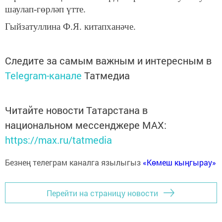
шаулап-гөрләп үтте.
Гыйзатуллина Ф.Я. китапханәче.
Следите за самым важным и интересным в
Telegram-канале
Татмедиа
Читайте новости Татарстана в
национальном мессенджере MАХ:
https://max.ru/tatmedia
Безнең телеграм каналга язылыгыз
«Көмеш кыңгырау»
Перейти на страницу новости