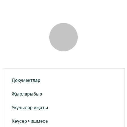
Документлар
Җырларыбыз
Укучылар иҗаты
Кәүсәр чишмәсе