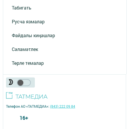
Табигать
Русча язмалар
Файдалы киңәшләр
Сәламәтлек
Төрле темалар
Телефон АО «ТАТМЕДИА»:
(843) 222 09 84
16+