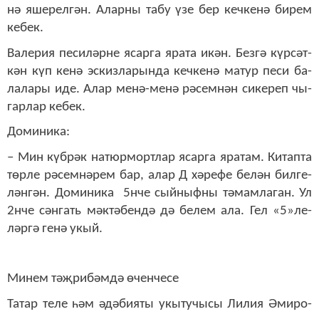
нә яше­рел­гән. Алар­ны та­бу үзе бер кеч­ке­нә би­рем
ке­бек.
Ва­ле­рия пе­си­ләр­не ясар­га яра­та икән. Без­гә күр­сәт­
кән күп ке­нә эс­киз­ла­рын­да кеч­ке­нә ма­тур пе­си ба­
ла­ла­ры иде. Алар ме­нә-ме­нә рә­сем­нән си­ке­реп чы­
гар­лар ке­бек.
До­ми­ни­ка:
– Мин күб­рәк на­тюр­морт­лар ясар­га яра­там. Ки­тап­та
төр­ле рә­сем­нә­рем бар, алар Д хә­ре­фе бе­лән бил­ге­
лән­гән. До­ми­ни­ка 5нче сый­ныф­ны тә­мам­ла­ган. Ул
2нче сән­гать мәк­тә­бен­дә дә бе­лем ала. Гел «5»­ле­
ләр­гә ге­нә укый.
Ми­нем тәҗ­ри­бәм­дә өчен­че­се
Та­тар те­ле һәм әдә­би­я­ты укы­ту­чы­сы Ли­лия Әми­ро­