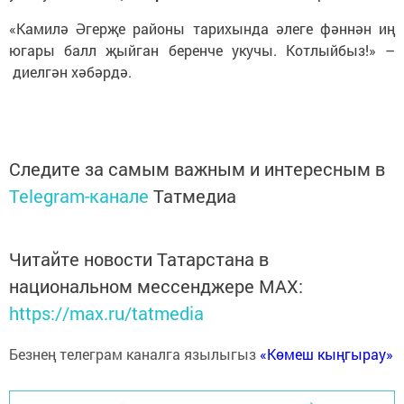
«Камилә Әгерҗе районы тарихында әлеге фәннән иң
югары балл җыйган беренче укучы. Котлыйбыз!» –
диелгән хәбәрдә.
Следите за самым важным и интересным в
Telegram-канале
Татмедиа
Читайте новости Татарстана в
национальном мессенджере MАХ:
https://max.ru/tatmedia
Безнең телеграм каналга язылыгыз
«Көмеш кыңгырау»