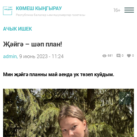
КӨМЕШ КЫҢГЫРАУ
16+
Республика балалар һәм яшүсмерләр газетасы
АЧЫК ИШЕК
Җәйгә – шәп план!
admin,
9 июнь 2023 - 11:24
681
0
0
Мин җәй­гә план­ны май аен­да ук тө­зеп куй­дым.