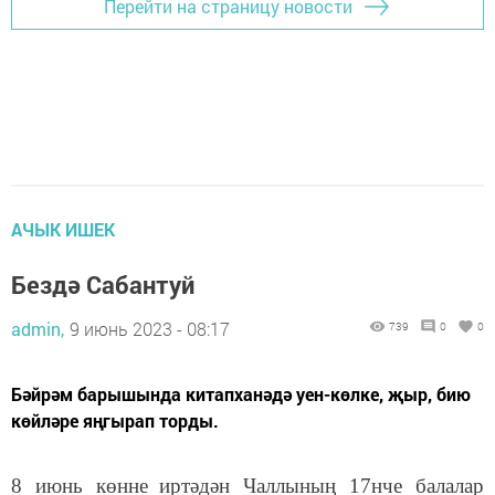
Перейти на страницу новости
АЧЫК ИШЕК
Бездә Сабантуй
admin,
9 июнь 2023 - 08:17
739
0
0
Бәйрәм барышында китапханәдә уен-көлке, җыр, бию
көйләре яңгырап торды.
8 июнь көнне
иртәдән
Чаллының 17нче балалар