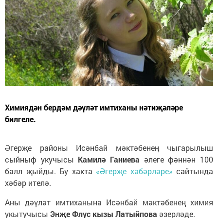
Химиядән бердәм дәүләт имтиханы нәтиҗәләре
билгеле.
Әгерҗе районы Исәнбай мәктәбенең чыгарылыш
сыйныф укучысы
Камилә Ганиева
әлеге фәннән 100
балл җыйды. Бу хакта
«Әгерҗе хәбәрләре»
сайтында
хәбәр ителә.
Аны дәүләт имтиханына Исәнбай мәктәбенең химия
укытучысы
Энҗе Флүс кызы Латыйпова
әзерләде.