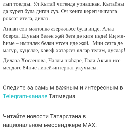
лып то­ел­ды. Ул Кы­тай чи­ген­дә ур­наш­кан. Кы­тай­ны
да кү­реп бу­ла ди­гән сүз. Өч көн­гә ке­реп чы­гар­га
рөх­сәт ите­лә, ди­ләр.
Ан­нан соң мәк­тәп­кә әзер­лә­нә­се бу­ла ин­де, Ал­ла
боер­са. Шу­ның бе­лән җәй бе­тә дә ки­тә ин­де! Иң мө­
һи­ме – имин­лек бе­лән үт­сен иде җәй. Мин сез­гә дә
ма­тур, кү­ңел­ле, хә­веф-хә­тәр­сез ял­лар те­лим, дус­лар!
Ди­лә­рә Хө­сә­е­но­ва, Чал­лы шә­һә­ре, Га­ли Акыш исе­
мен­дә­ге 84нче ли­цей-ин­тер­нат уку­чы­сы.
Следите за самым важным и интересным в
Telegram-канале
Татмедиа
Читайте новости Татарстана в
национальном мессенджере MАХ: