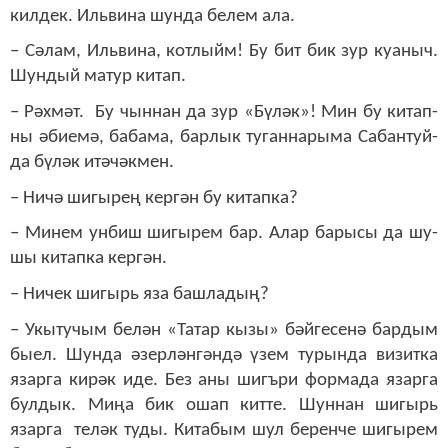
кил­дек. Иль­ви­на шун­да бе­лем ала.
– Сә­лам, Иль­ви­на, кот­лыйм! Бу бит бик зур ку­а­ныч.
Шун­дый ма­тур ки­тап.
– Рәх­мәт. Бу чын­нан да зур «Бү­ләк»! Мин бу ки­тап­
ны әби­е­мә, ба­ба­ма, бар­лык ту­ган­на­ры­ма Са­бан­туй­
да бү­ләк итә­чәк­мен.
– Ни­чә ши­гы­рең кер­гән бу ки­тап­ка?
– Ми­нем ун­биш ши­гы­рем бар. Алар ба­ры­сы да шу­
шы ки­тап­ка кер­гән.
– Ни­чек ши­гырь яза баш­ла­дың?
– Укы­ту­чым бе­лән «Та­тар кы­зы» бәй­ге­се­нә бар­дым
бы­ел. Шун­да әзер­лән­гән­дә үзем ту­рын­да ви­зит­ка
язар­га ки­рәк иде. Без аны шигъ­ри фор­ма­да язар­га
бул­дык. Ми­ңа бик ошап кит­те. Шун­нан ши­гырь
язар­га те­ләк ту­ды. Ки­та­бым шул бе­рен­че ши­гы­рем