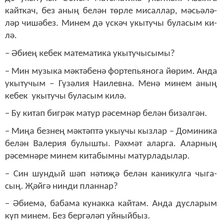
кайт­кач, без аның бе­лән төр­ле ми­сал­лар, мәсь­ә­лә­
ләр чи­шә­без. Ми­нем дә үс­кәч укы­ту­чы бу­ла­сым ки­
лә.
– Әби­ең ке­бек ма­те­ма­ти­ка укы­ту­чы­сы­мы?
– Мин му­зы­ка мәк­тә­бе­нә фор­тепь­я­но­га йө­рим. Ан­да
укы­ту­чым – Гү­зә­лия На­и­лев­на. Ме­нә ми­нем аның
ке­бек укы­ту­чы бу­ла­сым ки­лә.
– Бу ки­тап биг­рәк ма­тур рә­сем­нәр бе­лән би­зәл­гән.
– Ми­ңа без­нең мәк­тәп­тә укыучы кыз­лар – До­ми­ни­ка
бе­лән Ва­ле­рия бу­лыш­ты. Рәх­мәт алар­га. Алар­ның
рә­сем­нә­ре ми­нем ки­та­бым­ны ма­тур­ла­ды­лар.
– Син шун­дый шәп нә­ти­җә бе­лән ка­ни­кул­га чы­га­
сың. Җәй­гә нин­ди план­нар?
– Әби­е­мә, ба­ба­ма ку­нак­ка кай­там. Ан­да дус­ла­рым
күп ми­нем. Без бер­гә­ләп уй­ный­быз.