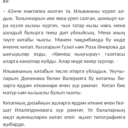
ва:
– 42нче мәк­тәп­кә кил­гәч тә, Иль­ви­на­ны кү­реп ал­
дык. То­лым­на­рын ике як­ка үреп сал­ган, шо­мырт ка­
ра күз­ле кыз­ны күр­гәч, чын та­тар кы­зы нәкъ ме­нә
шун­дый бу­лыр­га ти­еш дип уй­лый­сың. Ме­нә аның
тәү­ге ки­та­бы чык­ты. Ми­нем тәҗ­ри­бәм­дә бу ин­де
өчен­че ки­тап. Кыз­ла­рым Гү­зәл һәм Ро­за Әми­ро­ва да
ши­гырь­ләр яз­ды. «Кө­меш кың­гы­рау» га­зе­та­сы
алар­га ка­нат­лар куй­ды. Алар ин­де хә­зер зур­лар.
Иль­ви­на­ның ки­та­бын төс­ле итәр­гә уй­ла­дык. Уку­чы­
ла­рым До­ми­ни­ка бе­лән Ва­ле­ри­я­га бу ки­тап­ны би­
зәр­гә яр­дәм ит­кән­нә­ре өчен зур рәх­мәт. Ки­тап бик
ма­тур һәм кы­зык­лы бу­лып чык­ты.
Ки­тап­ның ди­зай­нын эш­ләр­гә яр­дәм ит­кә­не өчен Гөл­
шат Ила­лет­ди­но­ва­га зур рәх­мәт. Ул ба­ла­лар­ның
иҗат җи­меш­лә­рен ки­тап итеп җы­еп ти­пог­ра­фи­я­гә
җи­бәр­де.