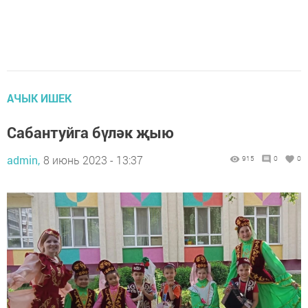
АЧЫК ИШЕК
Сабантуйга бүләк җыю
admin,
8 июнь 2023 - 13:37
915
0
0