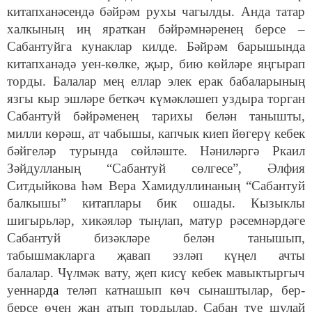
китапханәсендә
бәйрәм рухы чагылды.
Анда татар
халкының иң яраткан бәйрәмнәренең берсе –
Сабантуйга кунаклар килде. Бәйрәм барышында
китапханәдә уен-көлке, җыр, бию көйләре яңгырап
торды. Балалар мең еллар элек ерак бабаларының
язгы кыр эшләре беткәч күмәкләшеп уздыра торган
Сабантуй бәйрәменең тарихы белән танышты,
милли көрәш, ат чабышы, капчык киеп йөгерү кебек
бәйгеләр турында сөйләште. Нәниләргә Ркаил
Зәйдулланың “Сабантуй сөлгесе”, Әлфия
Ситдыйкова һәм Вера Хамидуллинаның “Сабантуй
балкышы” китаплары бик ошады. Кызыклы
шигырьләр, хикәяләр тыңлап, матур рәсемнәрдәге
Сабантуй бизәкләре белән танышып,
табышмакларга җавап эзләп күңел ачты
балалар. Чүлмәк вату, җеп кисү кебек мавыктыргыч
уеннар
да
теләп катнашып көч сынаштылар, бер-
берсе өчен җан атып тордылар.
Сабан туе шулай