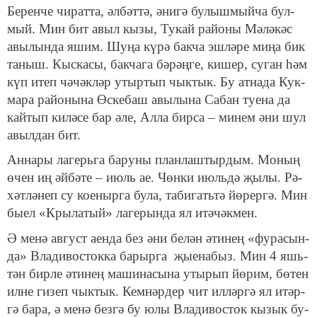
Бе­рен­че чи­рат­та, әл­бәт­тә, әни­гә бу­лыш­мый­ча бул­
мый. Мин бит авыл кы­зы, Ту­кай ра­йо­ны Мә­лә­кәс
авы­лын­да яшим. Шу­ңа кү­рә бак­ча эш­лә­ре ми­ңа бик
та­ныш. Кыс­ка­сы, бак­ча­га бә­рәң­ге, ки­шер, су­ган һәм
күп итеп чә­чәк­ләр утыр­тып чык­тык. Бу ат­на­да Кук­
ма­ра ра­йо­ны­на Өс­ке­баш авы­лы­на Са­бан ту­е­на да
кай­тып ки­лә­се бар әле, Ал­ла ­бир­са – ми­нем әни шул
авыл­дан бит.
Ан­на­ры ла­герь­га ба­ру­ны план­лаш­тыр­дым. Мо­ның
өчен иң әй­бә­те – июль ае. Чөн­ки июль­дә җы­лы. Рә­
хәт­лә­неп су ко­е­ныр­га бу­ла, та­би­гать­тә йө­рер­гә. Мин
бы­ел «К­ры­ла­тый» ла­ге­рын­да ял итә­чәк­мен.
Ә ме­нә ав­густ аен­да без әни бе­лән әти­нең «фу­ра­сын­
да» Вла­ди­вос­ток­ка ба­рыр­га җы­е­на­быз. Мин 4 яшь­
тән бир­ле әти­нең ма­ши­на­сы­на уты­рып йө­рим, бө­тен
ил­не ги­зеп чык­тык. Кем­нәр­дер чит ил­ләр­гә ял итәр­
гә ба­ра, ә ме­нә без­гә бу юлы Вла­ди­вос­ток кы­зык бу­