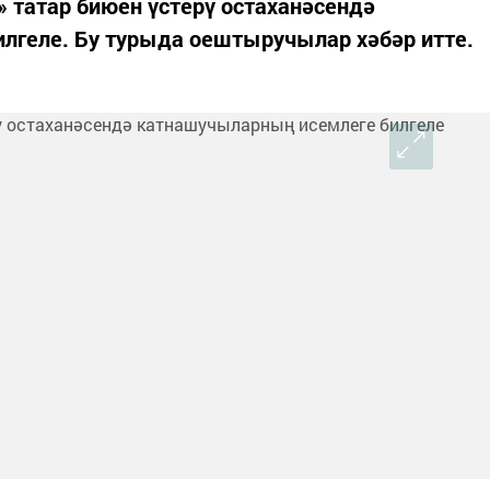
» татар биюен үстерү остаханәсендә
лгеле. Бу турыда оештыручылар хәбәр итте.