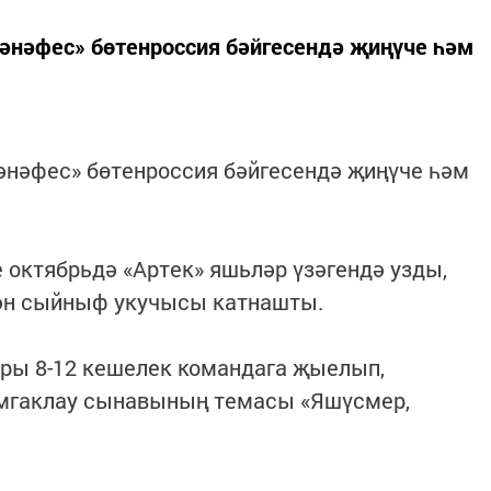
әнәфес» бөтенроссия бәйгесендә җиңүче һәм
әнәфес» бөтенроссия бәйгесендә җиңүче һәм
октябрьдә «Артек» яшьләр үзәгендә узды,
кән сыйныф укучысы катнашты.
ры 8-12 кешелек командага җыелып,
омгаклау сынавының темасы «Яшүсмер,