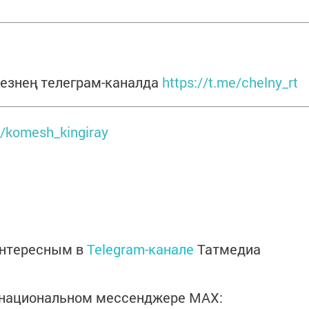
езнең телеграм-каналда
https://t.me/chelny_rt
m/komesh_kingiray
интересным в
Telegram-канале
Татмедиа
в национальном мессенджере MАХ: