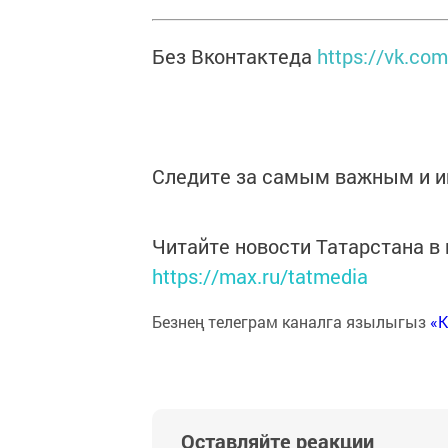
Без Вконтактеда
https://vk.co
Следите за самым важным и 
Читайте новости Татарстана 
https://max.ru/tatmedia
Безнең телеграм каналга язылыгыз
«
Оставляйте реакции