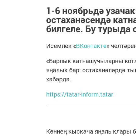
1-6 ноябрьдә узачак
остаханәсендә кат
билгеле. Бу турыда
Исемлек «
ВКонтакте
» челтәр
«Барлык катнашучыларны котл
яңалык бар: остаханәләрдә ты
хәбәрдә.
https://tatar-inform.tatar
Көннең кыскача яңалыклары б