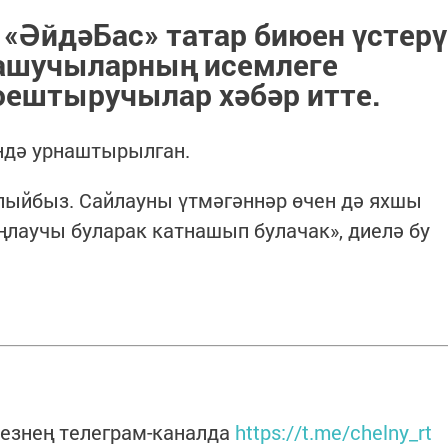
 «ӘйдәБас» татар биюен үстерү
нашучыларның исемлеге
 оештыручылар хәбәр итте.
ендә урнаштырылган.
ыйбыз. Сайлауны үтмәгәннәр өчен дә яхшы
ңлаучы буларак катнашып булачак», диелә бу
езнең телеграм-каналда
https://t.me/chelny_rt