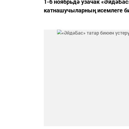
1-6 ноябрьдә узачак «ӘйдәБас
катнашучыларның исемлеге би