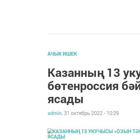
АЧЫК ИШЕК
Казанның 13 ук
бөтенроссия б
ясады
admin,
31 октябрь 2022 - 10:29