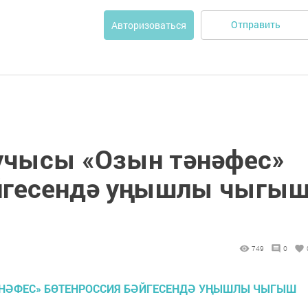
Отправить
Авторизоваться
учысы «Озын тәнәфес»
әйгесендә уңышлы чыгы
749
0