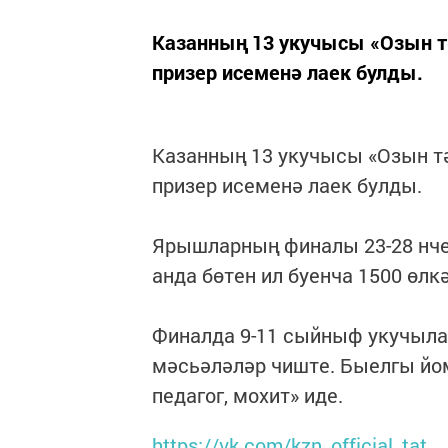
Казанның 13 укучысы «Озын т
призер исеменә лаек булды.
Казанның 13 укучысы «Озын т
призер исеменә лаек булды.
Ярышларның финалы 23-28 нче 
анда бөтен ил буенча 1500 өл
Финалда 9-11 сыйныф укучыла
мәсьәләләр чиште. Быелгы й
педагог, мохит» иде.
https://vk.com/kzn_official_tat