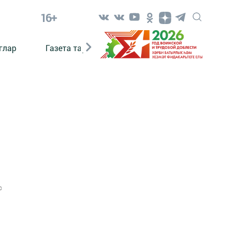
16+
глар
Газета тарихы
Әкият
Әкият язаб
0