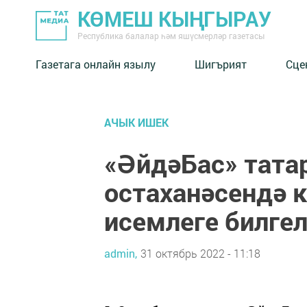
КӨМЕШ КЫҢГЫРАУ
Республика балалар һәм яшүсмерләр газетасы
Газетага онлайн язылу
Шигърият
Сце
АЧЫК ИШЕК
«ӘйдәБас» тата
остаханәсендә
исемлеге билге
admin,
31 октябрь 2022 - 11:18