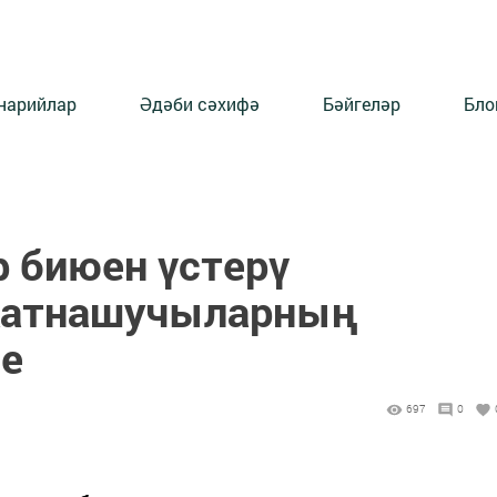
нарийлар
Әдәби сәхифә
Бәйгеләр
Бло
р биюен үстерү
 катнашучыларның
ле
697
0