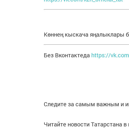
Көннең кыскача яңалыклары б
Без Вконтактеда
https://vk.co
Следите за самым важным и 
Читайте новости Татарстана 