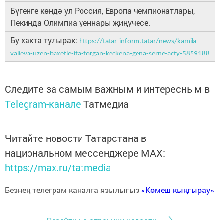
Бүгенге көндә ул Россия, Европа чемпионатлары,
Пекинда Олимпиа уеннары җиңүчесе.
Бу хакта тулырак:
https://tatar-inform.tatar/news/kamila-
valieva-uzen-baxetle-ita-torgan-keckena-gena-serne-acty-5859188
Следите за самым важным и интересным в
Telegram-канале
Татмедиа
Читайте новости Татарстана в
национальном мессенджере MАХ:
https://max.ru/tatmedia
Безнең телеграм каналга язылыгыз
«Көмеш кыңгырау»