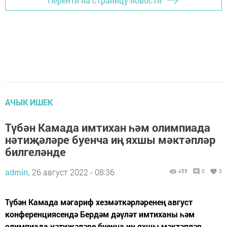
Перейти на страницу новости
АЧЫК ИШЕК
Түбән Камада имтихан һәм олимпиада
нәтиҗәләре буенча иң яхшы мәктәпләр
билгеләнде
admin,
26 август 2022 - 08:36
455
0
0
Түбән Камада мәгариф хезмәткәрләренең август
конференциясендә Бердәм дәүләт имтиханы һәм
олимпиада нәтиҗәләре буенча иң яхшы мәктәпләр