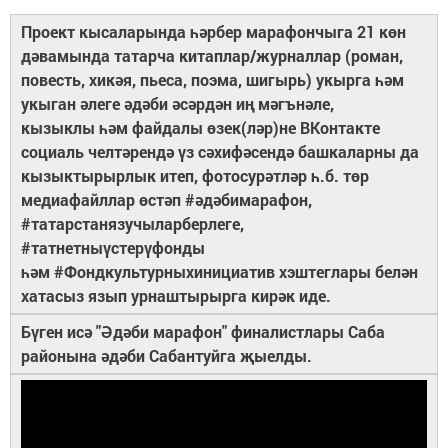
Проект кысаларында һәрбер марафончыга 21 көн
дәвамында татарча китаплар/журналлар (роман,
повесть, хикәя, пьеса, поэма, шигырь) укырга һәм
укыган әлеге әдәби әсәрдән иң мәгънәле,
кызыклы һәм файдалы өзек(ләр)не ВКонтакте
социаль челтәрендә үз сәхифәсендә башкаларны да
кызыктырырлык итеп, фотосурәтләр һ.б. төр
медиафайллар өстәп #әдәбимарафон,
#татарстанязучыларберлеге,
#татнетныүстерүфонды
һәм #Фондкультурныхинициатив хэштеглары белән
хатасыз язып урнаштырырга кирәк иде.
Бүген исә "Әдәби марафон" финалистлары Саба
районына әдәби Сабантуйга җыелды.