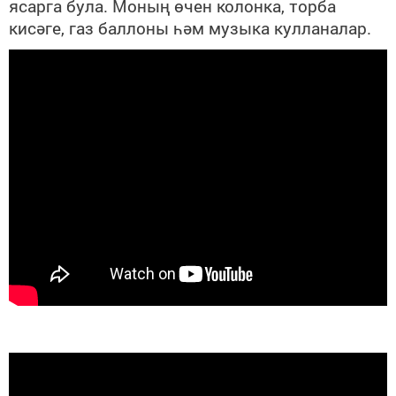
ясарга була. Моның өчен колонка, торба
кисәге, газ баллоны һәм музыка кулланалар.