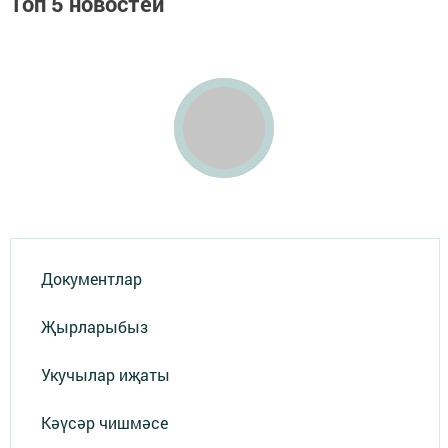
Топ 5 новостей
Документлар
Җырларыбыз
Укучылар иҗаты
Кәүсәр чишмәсе