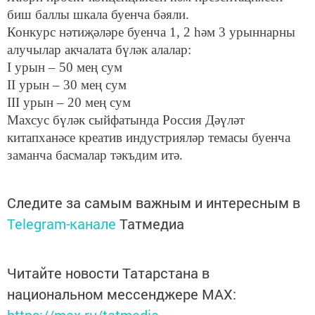
биш баллы шкала буенча бәяли.
Конкурс нәтиҗәләре буенча 1, 2 һәм 3 урыннарны
алучылар акчалата бүләк алалар:
I урын – 50 мең сум
II урын – 30 мең сум
III урын – 20 мең сум
Махсус бүләк сыйфатында Россия Дәүләт
китапханәсе креатив индустрияләр темасы буенча
заманча басмалар тәкъдим итә.
Следите за самым важным и интересным в
Telegram-канале
Татмедиа
Читайте новости Татарстана в
национальном мессенджере MАХ:
https://max.ru/tatmedia