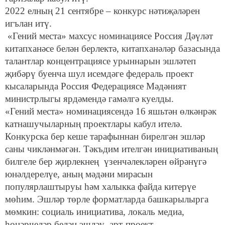
2022 елның 21 сентябре – конкурс нәтиҗәләрен
игълан итү.
«Гений места» махсус номинациясе Россия Дәүләт
китапханәсе белән берлектә, китапханәләр базасында
талантлар концентрациясе урыннарын эшләтеп
җибәрү буенча шул исемдәге федераль проект
кысаларында Россия Федерациясе Мәдәният
министрлыгы ярдәмендә гамәлгә куелды.
«Гений места» номинациясендә 16 яшьтән өлкәнрәк
катнашучыларның проектлары кабул ителә.
Конкурска бер кеше тарафыннан бирелгән эшләр
саны чикләнмәгән. Тәкъдим ителгән инициативаның
билгеле бер җирлекнең үзенчәлекләрен өйрәнүгә
юнәлдерелүе, аның мәдәни мирасын
популярлаштыруы һәм халыкка файда китерүе
мөһим. Эшләр төрле форматларда башкарылырга
мөмкин: социаль инициатива, локаль медиа,
һөнәрчеләр белән эшләү, арт‐проект.