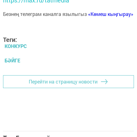
Безнең телеграм каналга язылыгыз
«Көмеш кыңгырау»
Теги:
КОНКУРС
БӘЙГЕ
Перейти на страницу новости