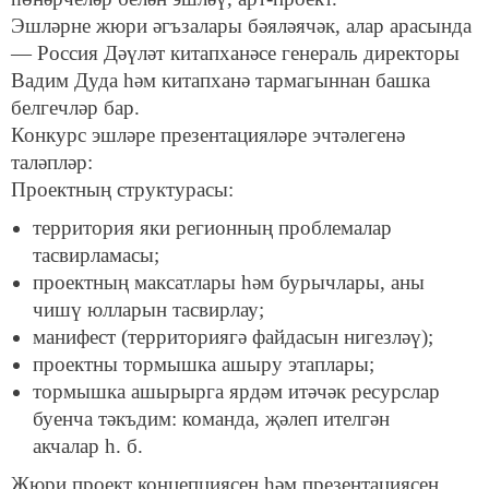
Эшләрне жюри әгъзалары бәяләячәк, алар арасында
— Россия Дәүләт китапханәсе генераль директоры
Вадим Дуда һәм китапханә тармагыннан башка
белгечләр бар.
Конкурс эшләре презентацияләре эчтәлегенә
таләпләр:
Проектның структурасы:
территория яки регионның проблемалар
тасвирламасы;
проектның максатлары һәм бурычлары, аны
чишү юлларын тасвирлау;
манифест (территориягә файдасын нигезләү);
проектны тормышка ашыру этаплары;
тормышка ашырырга ярдәм итәчәк ресурслар
буенча тәкъдим: команда, җәлеп ителгән
акчалар һ. б.
Жюри проект концепциясен һәм презентациясен