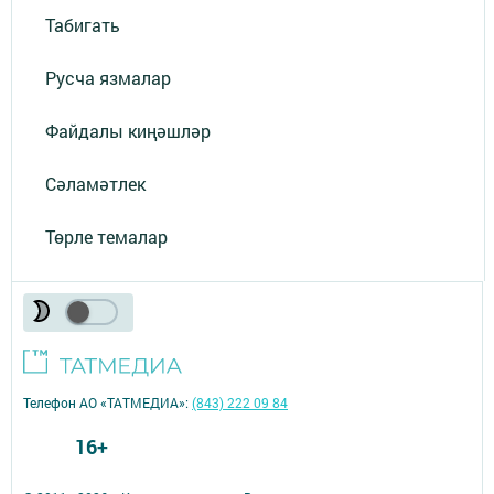
Табигать
Русча язмалар
Файдалы киңәшләр
Сәламәтлек
Төрле темалар
Телефон АО «ТАТМЕДИА»:
(843) 222 09 84
16+