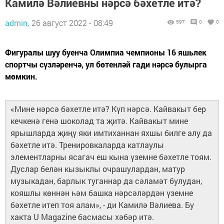
Камилә Вәлиевны нәрсә бәхетле итә?
admin,
26 август 2022 - 08:49
597
0
0
Фигуралы шуу буенча Олимпиа чемпионы 16 яшьлек
спортчы сүзләренчә, ул бөтенләй гади нәрсә булырга
мөмкин.
«Мине нәрсә бәхетле итә? Күп нәрсә. Кайвакыт бер
кечкенә генә шоколад та җитә. Кайвакыт мине
ярышларда җиңү яки имтиханнан яхшы билге алу да
бәхетле итә. Тренировкаларда катлаулы
элементларны ясагач еш кына үземне бәхетле тоям.
Дуслар белән кызыклы очрашулардан, матур
музыкадан, барлык туганнар да сәламәт булудан,
кояшлы көннән һәм башка нәрсәләрдән үземне
бәхетле итеп тоя алам», - ди Камилә Вәлиева. Бу
хакта U Magazine басмасы хәбәр итә.