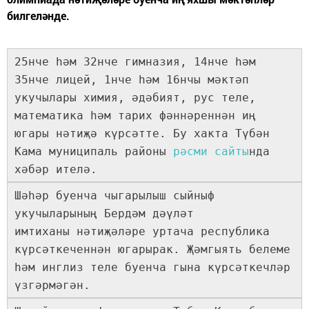
билгеләнде.
25нче һәм 32нче гимназия, 14нче һәм
35нче лицей, 1нче һәм 16нчы мәктәп
укучылары химия, әдәбият, рус теле,
математика һәм тарих фәннәреннән иң
югары нәтиҗә күрсәтте. Бу хакта Түбән
Кама муниципаль районы
рәсми сайты
нда
хәбәр ителә.
Шәһәр буенча чыгарылыш сыйныф
укучыларының Бердәм дәүләт
имтиханы нәтиҗәләре уртача республика
күрсәткеченнән югарырак. Җәмгыять белеме
һәм инглиз теле буенча гына күрсәткечләр
үзгәрмәгән.