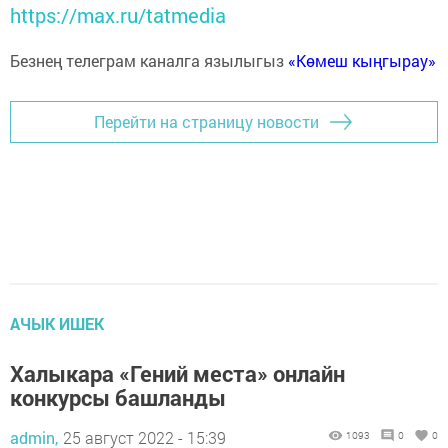
https://max.ru/tatmedia
Безнең телеграм каналга язылыгыз
«Көмеш кыңгырау»
Перейти на страницу новости
АЧЫК ИШЕК
Халыкара «Гений места» онлайн
конкурсы башланды
admin,
25 август 2022 - 15:39
1093
0
0