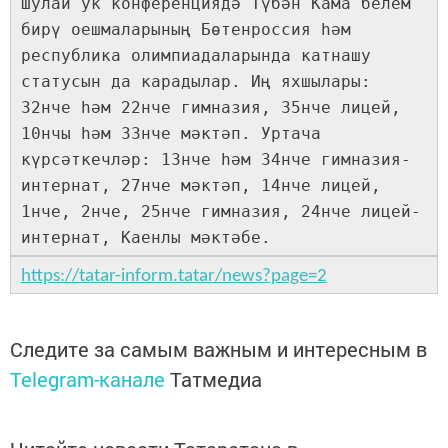
Шулай ук конференциядә Түбән Кама белем
бирү оешмаларының Бөтенроссия һәм
республика олимпиадаларында катнашу
статусын да карадылар. Иң яхшылары:
32нче һәм 22нче гимназия, 35нче лицей,
10нчы һәм 33нче мәктәп. Уртача
күрсәткечләр: 13нче һәм 34нче гимназия-
интернат, 27нче мәктәп, 14нче лицей,
1нче, 2нче, 25нче гимназия, 24нче лицей-
интернат, Каенлы мәктәбе.
https://tatar-inform.tatar/news?page=2
Следите за самым важным и интересным в
Telegram-канале
Татмедиа