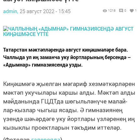
admin,
25 август 2022 - 15:45
1218
0
1
Та­тарс­тан мәк­тәп­лә­рен­дә ав­густ ки­ңәш­мә­лә­ре ба­ра.
Чал­лы­да ул иң за­ман­ча уку йорт­ла­ры­ның бер­сен­дә –
«А­дым­нар» гим­на­зи­я­сен­дә уз­ды.
Ки­ңәш­мә­гә җы­ел­ган мә­га­риф хез­мәт­кәр­лә­рен
мәк­тәп уку­чы­ла­ры кар­шы ал­ды. Мәк­тәп ал­ды
мәй­да­нын­да ГЦДТ­да шө­гыль­лә­нү­че ма­лай­
лар-кыз­лар чы­гыш яса­ды. Ә гим­на­зи­я­нең
үзен­дә шә­һәр­дә­ге уку йорт­ла­ры үз­лә­ре­нең иң
кы­зык­лы про­ект­ла­рын тәкъ­дим ит­те­ләр.
(Фотолар
галереядә
)