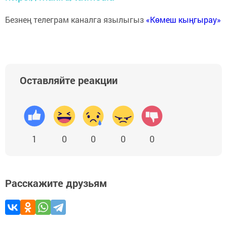
Безнең телеграм каналга язылыгыз
«Көмеш кыңгырау»
Оставляйте реакции
1
0
0
0
0
Расскажите друзьям