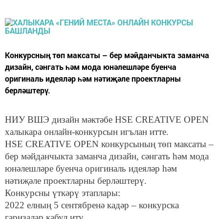
Конкурсның төп максаты – бер мәйданчыкта заманча
дизайн, сәнгать һәм мода юнәлешләре буенча
оригиналь идеяләр һәм нәтиҗәле проектларны
берләштерү.
НИУ ВШЭ дизайн мәктәбе HSE CREATIVE OPEN
халыкара онлайн-конкурсын игълан итте.
HSE CREATIVE OPEN конкурсының төп максаты –
бер мәйданчыкта заманча дизайн, сәнгать һәм мода
юнәлешләре буенча оригиналь идеяләр һәм
нәтиҗәле проектларны берләштерү.
Конкурсны үткәрү этаплары:
2022 елның 5 сентябренә кадәр – конкурска
гаризалар кабул итү.