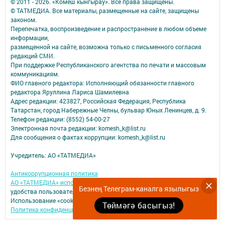
© 2011 - 2026. «Комеш кынгырау». Все права защищены.
© ТАТМЕДИА. Все материалы, размещенные на сайте, защищены
законом.
Перепечатка, воспроизведение и распространение в любом объеме
информации,
размещенной на сайте, возможна только с письменного согласия
редакций СМИ.
При поддержке Республиканского агентства по печати и массовым
коммуникациям.
ФИО главного редактора: Исполняющий обязанности главного
редактора Яруллина Лариса Шамилевна
Адрес редакции: 423827, Российская Федерация, Республика
Татарстан, город Набережные Челны, бульвар Юных Ленинцев, д. 9.
Телефон редакции: (8552) 54-00-27
Электронная почта редакции: komesh_k@list.ru
Для сообщения о фактах коррупции: komesh_k@list.ru
Учредитель: АО «ТАТМЕДИА»
Антикоррупционная политика
АО «ТАТМЕДИА» использует «cookie»
для персонализации сервисов и
Безнең Телеграм-каналга язылыгыз
удобства пользователей сайтом.
Использование «cookie» можно отменить в настройках браузера.
Төймәгә басыгыз!
Политика конфиденциальности