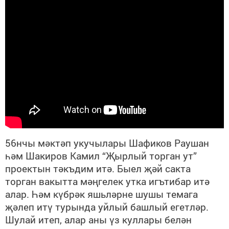
56нчы мәктәп укучылары Шафиков Раушан
һәм Шакиров Камил “Җырлый торган ут”
проектын тәкъдим итә. Быел җәй сакта
торган вакытта мәңгелек утка игътибар итә
алар. Һәм күбрәк яшьләрне шушы темага
җәлеп итү турында уйлый башлый егетләр.
Шулай итеп, алар аны үз куллары белән