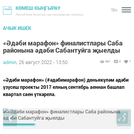
КӨМЕШ КЫҢГЫРАУ
16+
Республика балалар һәм яшүсмерләр газетасы
АЧЫК ИШЕК
«Әдәби марафон» финалистлары Саба
районына әдәби Сабантуйга җыелды
admin,
26 август 2022 - 13:50
691
0
1
«Әдәби марафон» (#әдәбимарафон) дөньякүләм әдәби
үзүсеш проекты 2017 елның сентябрь аеннан башлап
квартал саен үткәрелә.
❮
❯