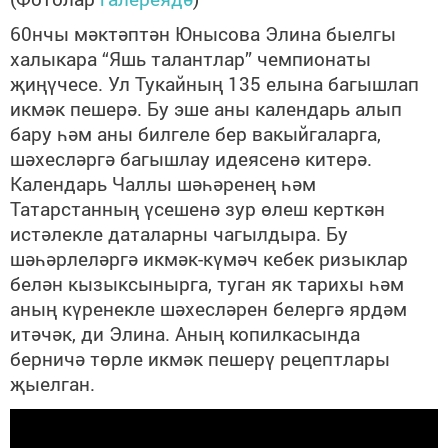
60нчы мәктәптән Юнысова Элина быелгы
халыкара “Яшь талантлар” чемпионаты
җиңүчесе. Ул Тукайның 135 елына багышлап
икмәк пешерә. Бу эше аны календарь алып
бару һәм аны билгеле бер вакыйгаларга,
шәхесләргә багышлау идеясенә китерә.
Календарь Чаллы шәһәренең һәм
Татарстанның үсешенә зур өлеш керткән
истәлекле даталарны чагылдыра. Бу
шәһәрлеләргә икмәк-күмәч кебек ризыклар
белән кызыксынырга, туган як тарихы һәм
аның күренекле шәхесләрен белергә ярдәм
итәчәк, ди Элина. Аның копилкасында
берничә төрле икмәк пешерү рецептлары
җыелган.