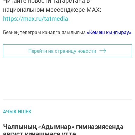
Читайте новости Татарстана в
национальном мессенджере MАХ:
https://max.ru/tatmedia
Безнең телеграм каналга язылыгыз
«Көмеш кыңгырау»
Перейти на страницу новости
АЧЫК ИШЕК
Чал­лы­ның «А­дым­нар» гим­на­зи­я­сен­дә
ав­густ ки­ңәш­мә­се үтте