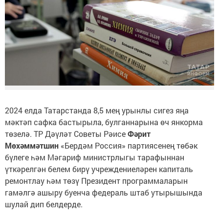
2024 елда Татарстанда 8,5 мең урынлы сигез яңа
мәктәп сафка бастырыла, булганнарына өч янкорма
төзелә. ТР Дәүләт Советы Рәисе
Фәрит
Мөхәммәтшин
«Бердәм Россия» партиясенең төбәк
бүлеге һәм Мәгариф министрлыгы тарафыннан
үткәрелгән белем бирү учреждениеләрен капиталь
ремонтлау һәм төзү Президент программаларын
гамәлгә ашыру буенча федераль штаб утырышында
шулай дип белдерде.