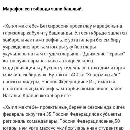
Марафон сентябрьдә эшли башлый.
«Хыял мәктәбе» Бөтенроссия проектлау марафонына
гаризалар кабул итү башланды. Ул сентябрьдә эшләтеп
җибәреләчәк һәм профильле урта һөнәри белем бирү
учреждениеләре һәм югары уку йортлары
укучыларына һәм студентларына - "Движение Первых"
катнашучыларына - мәктәп киңлекләрен
модернизацияләү буенча үз идеяләрен тәкъдим итәргә
мөмкинлек бирәчәк. Бу хакта ТАССка "Хыял мәктәбе"
проекты лидеры, Россия Федерациясе Иҗтимагый
палатасының мәгариф һәм тәрбия комиссиясе рәисе
Наталья Кравченко хәбәр итте.
«Хыял мәктәбе» проектының беренче сезонында сигез
федераль округтан 35 Россия Федерациясе субъекты
региональ командалары, Россия Федерациясенең 50
югары һәм урта махсус уку йортларыннан студентлар