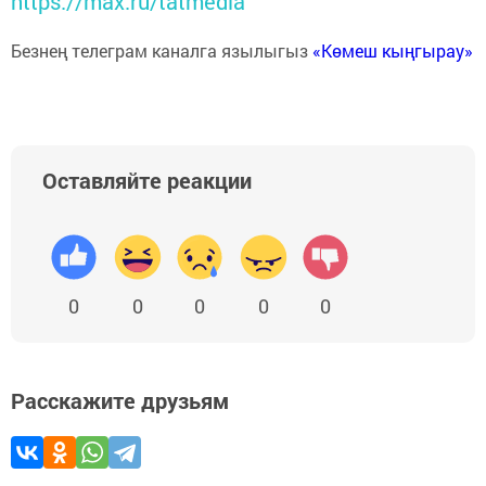
https://max.ru/tatmedia
Безнең телеграм каналга язылыгыз
«Көмеш кыңгырау»
Оставляйте реакции
0
0
0
0
0
Расскажите друзьям