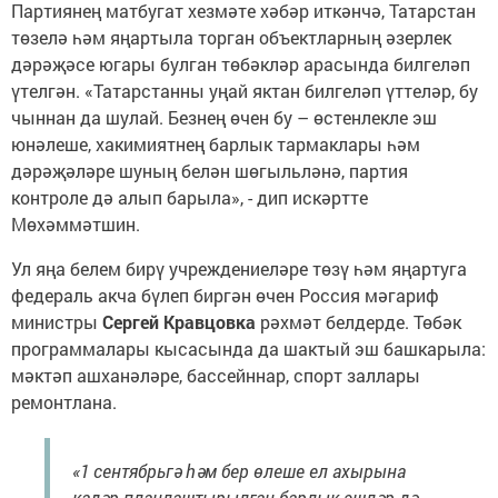
Партиянең матбугат хезмәте хәбәр иткәнчә, Татарстан
төзелә һәм яңартыла торган объектларның әзерлек
дәрәҗәсе югары булган төбәкләр арасында билгеләп
үтелгән. «Татарстанны уңай яктан билгеләп үттеләр, бу
чыннан да шулай. Безнең өчен бу – өстенлекле эш
юнәлеше, хакимиятнең барлык тармаклары һәм
дәрәҗәләре шуның белән шөгыльләнә, партия
контроле дә алып барыла», - дип искәртте
Мөхәммәтшин.
Ул яңа белем бирү учреждениеләре төзү һәм яңартуга
федераль акча бүлеп биргән өчен Россия мәгариф
министры
Сергей Кравцовка
рәхмәт белдерде. Төбәк
программалары кысасында да шактый эш башкарыла:
мәктәп ашханәләре, бассейннар, спорт заллары
ремонтлана.
«1 сентябрьгә һәм бер өлеше ел ахырына
кадәр планлаштырылган барлык эшләр дә