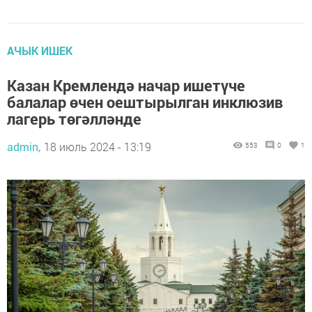
АЧЫК ИШЕК
Казан Кремлендә начар ишетүче
балалар өчен оештырылган инклюзив
лагерь төгәлләнде
admin,
18 июль 2024 - 13:19
553
0
1