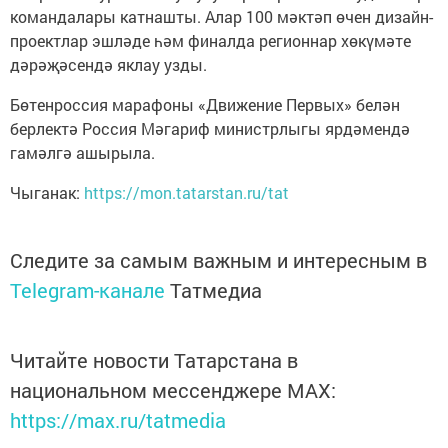
командалары катнашты. Алар 100 мәктәп өчен дизайн-
проектлар эшләде һәм финалда регионнар хөкүмәте
дәрәҗәсендә яклау узды.
Бөтенроссия марафоны «Движение Первых» белән
берлектә Россия Мәгариф министрлыгы ярдәмендә
гамәлгә ашырыла.
Чыганак:
https://mon.tatarstan.ru/tat
Следите за самым важным и интересным в
Telegram-канале
Татмедиа
Читайте новости Татарстана в
национальном мессенджере MАХ:
https://max.ru/tatmedia