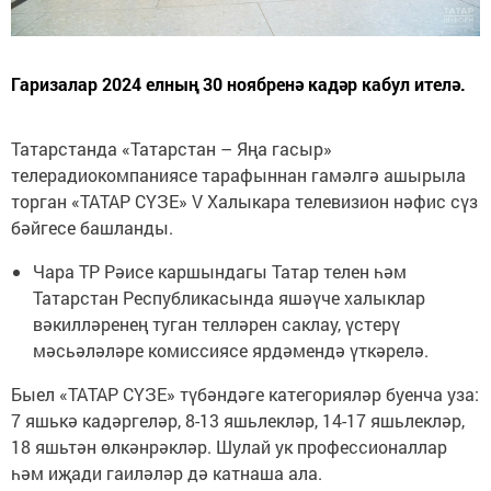
Гаризалар 2024 елның 30 ноябренә кадәр кабул ителә.
Татарстанда «Татарстан – Яңа гасыр»
телерадиокомпаниясе тарафыннан гамәлгә ашырыла
торган «ТАТАР СҮЗЕ» V Халыкара телевизион нәфис сүз
бәйгесе башланды.
Чара ТР Рәисе каршындагы Татар телен һәм
Татарстан Республикасында яшәүче халыклар
вәкилләренең туган телләрен саклау, үстерү
мәсьәләләре комиссиясе ярдәмендә үткәрелә.
Быел «ТАТАР СҮЗЕ» түбәндәге категорияләр буенча уза:
7 яшькә кадәргеләр, 8-13 яшьлекләр, 14-17 яшьлекләр,
18 яшьтән өлкәнрәкләр. Шулай ук профессионаллар
һәм иҗади гаиләләр дә катнаша ала.