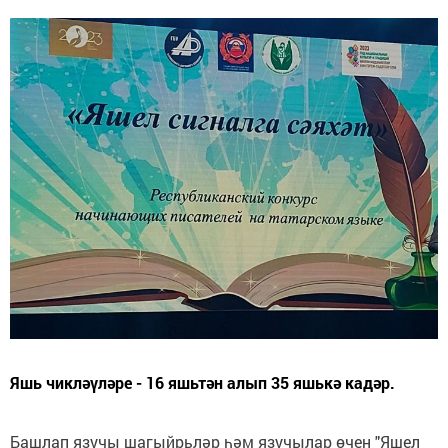
Яшь чикләүләре - 16 яшьтән алып 35 яшькә кадәр.
Башлап язучы шагыйрьләр һәм язучылар өчен "Яшел