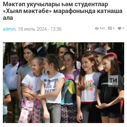
Мәктәп укучылары һәм студентлар
«Хыял мәктәбе» марафонында катнаша
ала
admin,
18 июль 2024 - 13:36
540
0
0