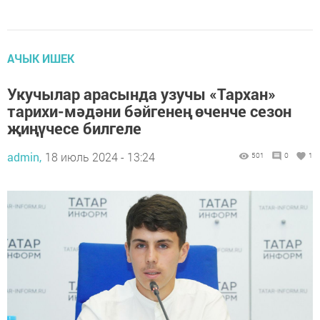
АЧЫК ИШЕК
Укучылар арасында узучы «Тархан»
тарихи-мәдәни бәйгенең өченче сезон
җиңүчесе билгеле
admin,
18 июль 2024 - 13:24
501
0
1