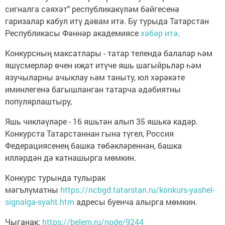
сигналга сәяхәт" республикакүләм бәйгесенә
гаризалар кабул итү дәвам итә. Бу турыда Татарстан
Республикасы Фәннәр академиясе
хәбәр итә
.
Конкурсның максатлары - татар телендә балалар һәм
яшүсмерләр өчен иҗат итүче яшь шагыйрьләр һәм
язучыларны ачыклау һәм таныту, юл хәрәкәте
иминлегенә багышланган татарча әдәбиятны
популярлаштыру,
Яшь чикләүләре - 16 яшьтән алып 35 яшькә кадәр.
Конкурста Татарстаннан гына түгел, Россия
Федерациясенең башка төбәкләреннән, башка
илләрдән дә катнашырга мөмкин.
Конкурс турында тулырак
мәгълүматны
https://ncbgd.tatarstan.ru/konkurs-yashel-
signalga-syaht.htm
адресы буенча алырга мөмкин.
Чыганак:
https://belem.ru/node/9244