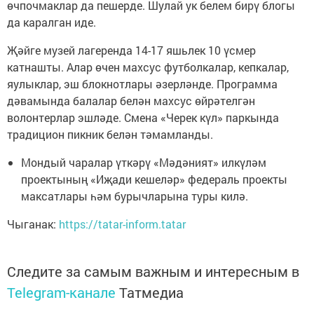
өчпочмаклар да пешерде. Шулай ук белем бирү блогы
да каралган иде.
Җәйге музей лагеренда 14-17 яшьлек 10 үсмер
катнашты. Алар өчен махсус футболкалар, кепкалар,
яулыклар, эш блокнотлары әзерләнде. Программа
дәвамында балалар белән махсус өйрәтелгән
волонтерлар эшләде. Смена «Черек күл» паркында
традицион пикник белән тәмамланды.
Мондый чаралар үткәрү «Мәдәният» илкүләм
проектының «Иҗади кешеләр» федераль проекты
максатлары һәм бурычларына туры килә.
Чыганак:
https://tatar-inform.tatar
Следите за самым важным и интересным в
Telegram-канале
Татмедиа