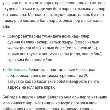
үзешчән сәнгать осталары, профессиональ артистлар,
студентлар һәм иҗади уку йортларын тәмамлаучылар
катнаша ала. Моннан тыш, иҗади ярышта яшь буенча
чикләүләр юк, анда балалар да, өлкәннәр дә катнаша
ала.
Конкурсантларны түбәндәге номинацияләр
буенча бәяләячәкләр: халык җыры (соло), халык
җыры (ансамбль), халык биюе (соло, ансамбль),
халык инструменталь музыкасы (соло, ансамбль),
җыр һәм бию ансамбле.
Нигезләмә
белән тулырак танышып чыкканнан
соң, гаризаларны, видеоматериалларны 20
августка кадәр kazanskoe.polotentse@bk.ru почта
адресына юлларга кирәк.
Бәйгедә 4 яшьтән алып балалар һәм олыларга катнашу
мөмкинлеге бар. Фестиваль-конкурс программасы
сайлап алу һәм лауреатларны, дипломантларны