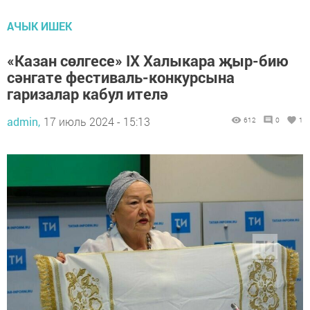
АЧЫК ИШЕК
«Казан сөлгесе» IX Халыкара җыр-бию
сәнгате фестиваль-конкурсына
гаризалар кабул ителә
admin,
17 июль 2024 - 15:13
612
0
1