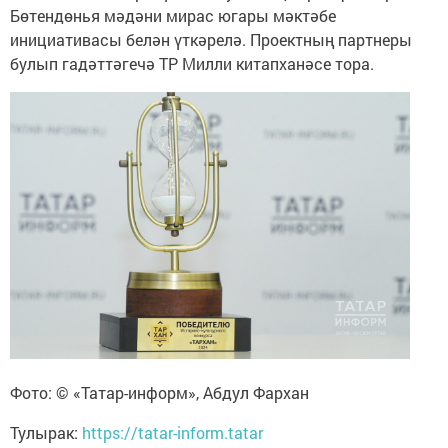
Бөтендөнья мәдәни мирас югары мәктәбе
инициативасы белән үткәрелә. Проектның партнеры
булып гадәттәгечә ТР Милли китапханәсе тора.
Фото: © «Татар-информ», Абдул Фархан
Тулырак:
https://tatar-inform.tatar