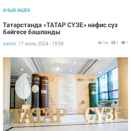
АЧЫК ИШЕК
Татарстанда «ТАТАР СҮЗЕ» нәфис сүз
бәйгесе башланды
admin,
17 июль 2024 - 15:09
746
0
1