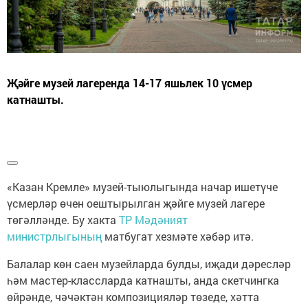
Җәйге музей лагеренда 14-17 яшьлек 10 үсмер
катнашты.
«Казан Кремле» музей-тыюлыгында начар ишетүче
үсмерләр өчен оештырылган җәйге музей лагере
төгәлләнде. Бу хакта
ТР Мәдәният
министрлыгының
матбугат хезмәте хәбәр итә.
Балалар көн саен музейларда булды, иҗади дәресләр
һәм мастер-классларда катнашты, анда скетчингка
өйрәнде, чәчәктән композицияләр төзеде, хәтта