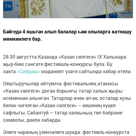
Бәйгедә 4 яшьтән алып балалар һәм олыларга катнашу
мөмкинлеге бар.
28-30 августта Казанда «Казан сөлгесе» IX Халыкара
җыр-бию сәнгате фестиваль-конкурсы була. Бу
хакта
«Сәйдәш»
мәдәният үзәге сайтында хәбәр ителә.
Оештыручылар әйтүенчә, фестивальнең атамасы
«Казан сөлгесе» дигән борынгы татар халык җыры
исеменнән алынган. Татарлар өчен ап-ак, осталар кулы
белән чигелгән «Казан сөлгесе» – кешенең күңел
сафлыгы, Сабантуй – татар халкының төп бәйрәме
символы, диелә хәбәрдә.
Әлеге чараның үзенчәлеге шунда: фестивль-конкурста