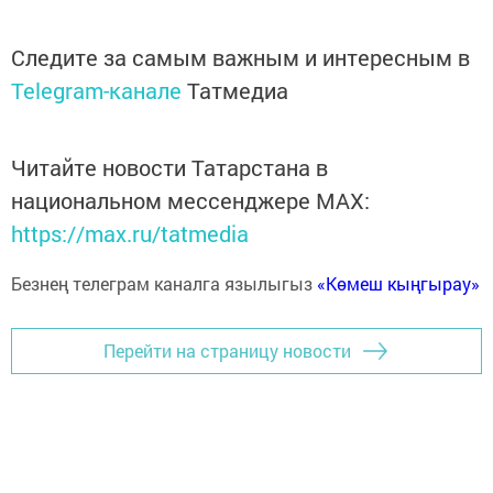
Следите за самым важным и интересным в
Telegram-канале
Татмедиа
Читайте новости Татарстана в
национальном мессенджере MАХ:
https://max.ru/tatmedia
Безнең телеграм каналга язылыгыз
«Көмеш кыңгырау»
Перейти на страницу новости