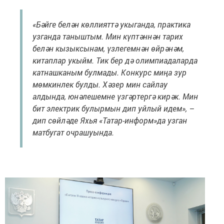
«Бәйге белән көллияттә укыганда, практика
узганда таныштым. Мин күптәннән тарих
белән кызыксынам, үзлегемнән өйрәнәм,
китаплар укыйм. Тик бер дә олимпиадаларда
катнашканым булмады. Конкурс миңа зур
мөмкинлек булды. Хәзер мин сайлау
алдында, юнәлешемне үзгәртергә кирәк. Мин
бит электрик булырмын дип уйлый идем», –
дип сөйләде Яхья «Татар-информ»да узган
матбугат очрашуында.