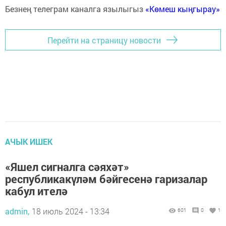
Безнең телеграм каналга язылыгыз
«Көмеш кыңгырау»
Перейти на страницу новости
АЧЫК ИШЕК
«Яшел сигналга сәяхәт»
республикакүләм бәйгесенә гаризалар
кабул ителә
admin,
18 июль 2024 - 13:34
601
0
1