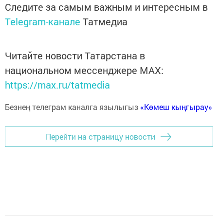
Следите за самым важным и интересным в
Telegram-канале
Татмедиа
Читайте новости Татарстана в
национальном мессенджере MАХ:
https://max.ru/tatmedia
Безнең телеграм каналга язылыгыз
«Көмеш кыңгырау»
Перейти на страницу новости