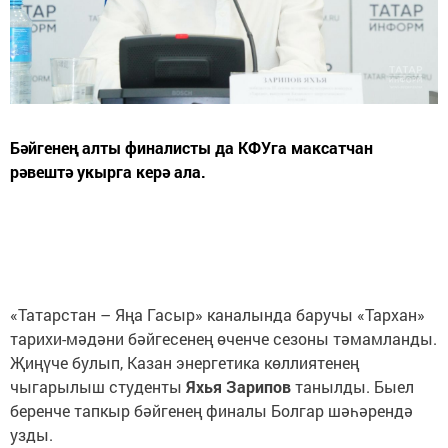
Бәйгенең алты финалисты да КФУга максатчан
рәвештә укырга керә ала.
«Татарстан – Яңа Гасыр» каналында баручы «Тархан»
тарихи-мәдәни бәйгесенең өченче сезоны тәмамланды.
Җиңүче булып, Казан энергетика көллиятенең
чыгарылыш студенты
Яхья Зарипов
танылды. Быел
беренче тапкыр бәйгенең финалы Болгар шәһәрендә
узды.