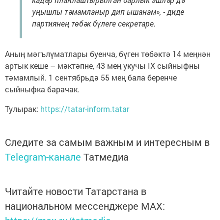
уңышлы тәмамланыр дип ышанам», - диде
партиянең төбәк бүлеге секретаре.
Аның мәгълүматлары буенча, бүген төбәктә 14 меңнән
артык кеше – мәктәпне, 43 мең укучы IX сыйныфны
тәмамлый. 1 сентябрьдә 55 мең бала беренче
сыйныфка барачак.
Тулырак:
https://tatar-inform.tatar
Следите за самым важным и интересным в
Telegram-канале
Татмедиа
Читайте новости Татарстана в
национальном мессенджере MАХ: