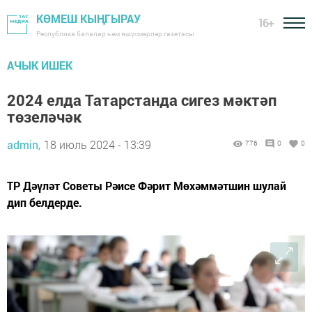
КӨМЕШ КЫҢГЫРАУ
16+
Республика балалар һәм яшүсмерләр газетасы
АЧЫК ИШЕК
2024 елда Татарстанда сигез мәктәп
төзеләчәк
admin,
18 июль 2024 - 13:39
776
0
0
ТР Дәүләт Советы Рәисе Фәрит Мөхәммәтшин шулай
дип белдерде.