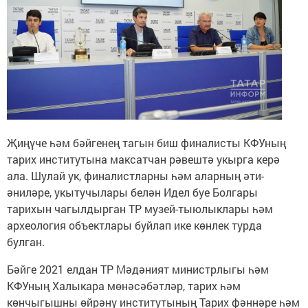
Җиңүче һәм бәйгенең тагын биш финалисты КФУның
тарих институтына максатчан рәвештә укырга керә
ала. Шулай ук, финалистларны һәм аларның әти-
әниләре, укытучылары белән Идел буе Болгары
тарихын чагылдырган ТР музей-тыюлыклары һәм
археология объектлары буйлап ике көнлек турда
булган.
Бәйге 2021 елдан ТР Мәдәният министрлыгы һәм
КФУның Халыкара мөнәсәбәтләр, тарих һәм
көнчыгышны өйрәнү институтының Тарих фәннәре һәм