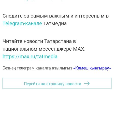
Следите за самым важным и интересным в
Telegram-канале
Татмедиа
Читайте новости Татарстана в
национальном мессенджере MАХ:
https://max.ru/tatmedia
Безнең телеграм каналга язылыгыз
«Көмеш кыңгырау»
Перейти на страницу новости