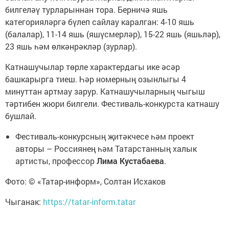
билгеләү турларыннан тора. Берничә яшь
категорияләргә бүлеп сайлау каралган: 4-10 яшь
(балалар), 11-14 яшь (яшүсмерләр), 15-22 яшь (яшьләр),
23 яшь һәм өлкәнрәкләр (зурлар).
Катнашучылар төрле характердагы ике әсәр
башкарырга тиеш. Һәр номерның озынлыгы 4
минуттан артмау зарур. Катнашучыларның чыгыш
тәртибен жюри билгели. Фестиваль-конкурста катнашу
бушлай.
Фестиваль-конкурсның җитәкчесе һәм проект
авторы – Россиянең һәм Татарстанның халык
артисты, профессор
Лима Кустабаева
.
Фото: © «Татар-информ», Солтан Исхаков
Чыганак:
https://tatar-inform.tatar