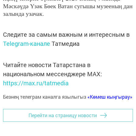
Мәскәүдә Үзәк Бөек Ватан сугышы музееның дан
залында узачак.
Следите за самым важным и интересным в
Telegram-канале
Татмедиа
Читайте новости Татарстана в
национальном мессенджере MАХ:
https://max.ru/tatmedia
Безнең телеграм каналга язылыгыз
«Көмеш кыңгырау»
Перейти на страницу новости