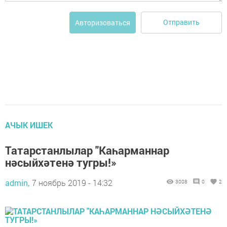
Отправить
Авторизоваться
АЧЫК ИШЕК
Татарстанлылар "Каһарманнар
нәсыйхәтенә тугры!»
admin,
7 ноябрь 2019 - 14:32
3008
0
2