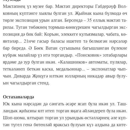
Мәк­тәп­нең үз му­зее бар. Мәк­тәп ди­рек­то­ры Габ­де­рәүф Вол­
ков­ның күп­тән­ге хы­я­лы бул­ган ул. Җый­нак кы­на бүл­мә­дә өч
төр­ле экс­по­зи­ция урын ал­ган. Бер­сен­дә – 35 ел­лык мәк­тәп та­
ри­хы. Ту­ган тө­бәк­нең тор­мыш-көн­кү­ре­шен ча­гыл­дыр­ган экс­
по­зи­ция дә бик бай: Коръ­ән, элек­ке­ге кулъ­яз­ма­лар, ча­ба­та, кө­
ян­тә­ләр... 21нче га­сыр ба­ла­сы ише­теп тә бел­мә­гән нәр­сә­ләр
бар би­ре­дә. Ә Бө­ек Ва­тан су­гы­шы­на ба­гыш­лан­ган бү­лек­не
күб­рәк ма­лай­лар үз итә тор­ган­дыр. «По­ис­ко­вик» эз­та­бар­ла­ры
яр­дә­ме дә зур бул­ган икән. «Ка­лаш­ни­ков» ав­то­ма­ты, пу­ля­лар,
тет­кә­лә­неп бет­кән кас­ка, ме­даль­он­нар... – экс­по­нат­лар чып-
чын. Ди­вар­да Җи­ңү­гә илт­кән юл­лар­ның ни­ка­дәр авыр бу­лу­
ын ча­гыл­дыр­ган стенд.
Ос­та­ха­нә­ләр­дә
Юк кы­на нәр­сә­дән дә сән­гать әсә­ре ясап бу­ла икән ул. Таш­
лан­дык җи­һаз­ны ялт итеп тор­ган яңа­га әй­лән­де­реп бу­ла икән.
Шоп-шо­ма, ял­ты­рап тор­ган ул урын­дык-өс­тәл­ләр­нең әле күп­
тән тү­гел ге­нә бө­тен­ләй ярак­сыз бу­лу­ын күз ал­ды­на да ки­те­