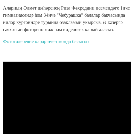
Аларның Әлмәт шәһәренең Риза Фәхреддин исемендәге 1нче
гимназиясендә һәм 34нче "Чебурашка" балалар бакчасында
ниләр күргәннәре турында озакламый укырсыз. Ә хәзергә
сәяхәттән фоторепортаж һәм видеоөзек карый аласыз.
Фотогалереяне карар өчен монда басыгыз