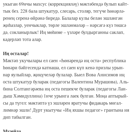
укы­ган 69нчы мах­сус (кор­рек­ци­я­ләү) мәк­тә­бен­дә бу­лып кайт­
тык без. 228 ба­ла шту­ка­тур, сле­сарь, сто­ляр, те­гү­че һө­нәр­лә­
ре­нең се­ре­нә өй­рә­нә би­ре­дә. Ба­ла­лар ку­лы бе­лән эш­лән­гән
җи­һаз­лар, уен­чык­лар, төр­ле эш­лән­мә­ләр – нәр­сә­гә күз төш­сә
дә, сок­ла­ныр­лык! Иң мө­һи­ме – үз­лә­ре бул­дыр­ган­ны сак­лап,
ка­дер­ләп то­та алар.
Иң ос­та­лар!
Мәк­тәп уку­чы­ла­ры ел са­ен «Һө­нә­рен­дә иң ос­та» рес­пуб­ли­ка
һө­нә­ри бәй­ге­сен­дә кат­на­ша, ел са­ен күп ке­нә приз­лы урын­
нар яу­лый­лар, җи­ңү­че­ләр бу­ла­лар. Бы­ел Во­ва Ани­си­мов иң
ос­та шту­ка­тур бу­ла­рак (пе­да­го­гы Ва­лен­ти­на Му­ра­шо­ва), Аль­
би­на Сол­тан­гә­рә­е­ва иң ос­та пе­шек­че бу­ла­рак (пе­да­го­гы Лан­
дыш Хә­ми­дул­ли­на) 1нче урын­га ла­ек бул­ган. Мо­ңа ап­ты­рый­
сы да тү­гел: мәк­тәп­тә үз эш­лә­рен яра­ту­чы фи­да­карь мө­гал­
лим­нәр эш­ли! Дүрт укы­ту­чы «Иң ях­шы пе­да­гог» гран­ты­на ия
дип та­был­ган.
Му­зей­да