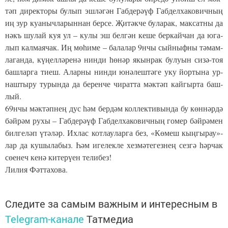
тәп ди­рек­то­ры бу­лып эш­лә­гән Габ­де­рәүф Габ­дел­ха­ко­вич­ның
иң зур ку­а­ныч­ла­рын­нан бер­се. Җи­тәк­че бу­ла­рак, мак­сат­ны да
нәкъ шу­лай куя ул – ку­лы эш бел­гән ке­ше бер­кай­чан да юга­
лып кал­ма­я­чак. Иң мө­һи­ме – ба­ла­лар 9нчы сый­ныф­ны тә­мам­
ла­ган­да, кү­ңел­лә­ре­нә нин­ди һө­нәр якын­рак бу­лу­ын си­зә-тоя
баш­лар­га ти­еш. Алар­ны нин­ди юнә­леш­тә­ге уку йор­ты­на ур­
наш­ты­ру ту­рын­да да бе­рен­че чи­рат­та мәк­тәп кай­гыр­та баш­
лый.
69нчы мәк­тәп­нең дус һәм бер­дәм кол­лек­ти­вын­да бу көн­нәр­дә
бәй­рәм ру­хы – Габ­де­рәүф Габ­дел­ха­ко­вич­ның го­мер бәй­рә­мен
бил­ге­ләп үтә­ләр. Их­лас кот­лау­лар­га без, «Кө­меш кың­гы­рау»­
лар да ку­шы­ла­быз. Һәм иге­лек­ле хез­мә­те­гез­нең сез­гә һәр­чак
сө­е­неч ке­нә ки­те­рү­ен те­ли­без!
Ли­лия Фәт­та­хо­ва.
Следите за самым важным и интересным в
Telegram-канале
Татмедиа