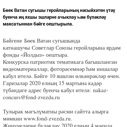
Бөек Ватан сугышы геройларының нәсыйхәтен үтәү
буенча иң яхшы эшләрне ачыклау һәм бүләкләү
максатыннан бәйге оештырыла.
Бәйгене Бөек Ватан сугышында
катнашучы Советлар Союзы геройларына ярдәм
фонды «Йолдыз» оештыра.
Конкурска патриотик тематикага багышланган
видеоматериаллар, фоторәсемнәр һәм иншалар
кабул ителә. Бәйге 10 яшьтән өлкәнрәкләр өчен.
Гаризалар 2020 елның 15 мартына кадәр
түбәндәге адрес буенча кабул ителә: nakaz-
concurs@fond-zvezda.ru
Тулырак мәгълүматны рәсми сайтта алырга
мөмкин www.fond-zvezda.ru.
Җиңүчеләрне бүләкләү 2020 елның 4 маенда