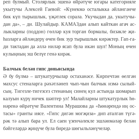
реп бул­мый. Сто­ляр­лык эше­нә өй­рә­тү­че юга­ры ка­те­го­ри­я­ле
укы­ту­чы Алек­сей Га­е­вой: «Кү­нек­мә ос­та­лык­ка әй­лән­гән­че
бик күп ты­рыш­лык, үҗәт­лек со­ра­ла. Уку­чы­дан да, укы­ту­чы­
дан да», – ди. Шу­лай­дыр. КА­МАЗ­дан алып кайт­кан агач ас­
лык­лар­ны (под­дон) гөл­ләр куя тор­ган бор­ма­лы, би­зәк­ле җи­
һаз­лар­га әй­лән­де­рү өчен бик зур ты­рыш­лык ки­рәк­тер. Гап-га­
ди так­та­дан да әл­лә ни­ләр ясап бу­ла икән шул! Мо­ның өчен
ку­лың­ның эш бе­лүе ге­нә ки­рәк.
Бал­чык бе­лән гипс дөнь­я­сын­да
Ә бу бүл­мә – шту­ка­тур­чы­лар ос­та­ха­нә­се. Кир­печ­тән өел­гән
мах­сус сте­на­лар­га рә­хәт­лә­неп чып-чын бал­чык из­мә сы­лый­
сың. Ти­гез­ле-ти­гез­сез сте­на­ның си­нең кул ас­тын­да шо­ма­рып
ка­лу­ын кү­рү ни­чек шәп­тер ул! Ма­лай­лар­ны шту­ка­тур­лык һө­
нә­ре­нә өй­рә­тү­че Ва­лен­ти­на Му­ра­шо­ва да «Һө­нә­рен­дә иң ос­
та­сы» гран­ты ия­се. «Гипс ди­гән мог­җи­за» дип атал­ган тү­гә­
рәк тә алып ба­ра ул. Ел са­ен үзен­чә­лек­ле эш­лән­мә­ләр бе­лән
бәй­ге­ләр­дә җи­ңү­че бу­ла би­ре­дә шө­гыль­лә­нү­че­ләр.