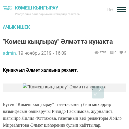
КӨМЕШ КЫҢГЫРАУ
16+
Республика балалар һәм яшүсмерләр газетасы
АЧЫК ИШЕК
"Көмеш кыңгырау" Әлмәттә кунакта
admin,
19 ноябрь 2019 - 16:09
2781
0
4
Кунакчыл Әлмәт халкына рәхмәт.
Бүген "Көмеш кыңгырау" газетасының баш мөхәррир
вазыйфасын башкаручы Ризидә Гасыймова, журналист,
шагыйрә Лилия Фәттахова, газетаның веб-редакторы Ләйлә
Мирзаһитова Әлмәт шәһәрендә булып кайттылар.