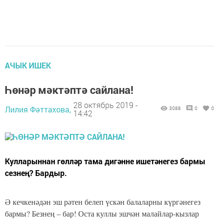
АЧЫК ИШЕК
Һө­нәр мәк­тәп­тә сай­ла­на!
28 октябрь 2019 -
Лилия Фәттахова,
3088
0
0
14:42
Кул­ла­рын­нан гөл­ләр та­ма ди­гән­не ише­тә­не­гез бар­мы
сез­нең? Бар­дыр.
Ә кеч­ке­нә­дән эш рә­тен бе­леп үс­кән ба­ла­лар­ны күр­гә­не­гез
бар­мы? Без­нең – бар! Ос­та кул­лы эш­чән ма­лай­лар-кыз­лар