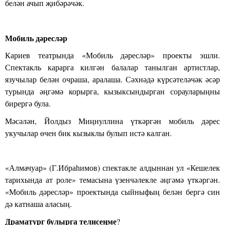
белән ачып җибәрәчәк.
Мобиль дәресләр
Кариев театрында «Мобиль дәресләр» проекты эшли.
Спектакль карарга килгән балалар танылган артистлар,
язучылар белән очраша, аралаша. Сәхнәдә күрсәтеләчәк әсәр
турында әңгәмә корырга, кызыксындырган сорауларыңны
бирергә була.
Мәсәлән, Йолдыз Миңнуллина үткәргән мобиль дәрес
укучылар өчен бик кызыклы булып истә калган.
«Алмачуар» (Г.Ибраһимов) спектакле алдыннан ул «Кешелек
тарихында ат роле» темасына үзенчәлекле әңгәмә үткәргән.
«Мобиль дәресләр» проектында сыйныфың белән бергә син
дә катнаша аласың.
Драматург булырга телисеңме
?