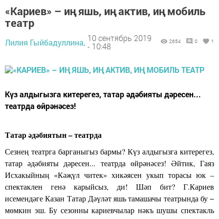
«Кариев» – иң яшь, иң актив, иң мобиль
театр
10 сентябрь 2019
Лилия Гыйбадуллина,
2654
0
1
- 10:48
Күз алдыгызга китерегез, татар әдәбияты дәресен...
театрда өйрәнәсез!
Татар әдәбиятын – театрда
Сезнең театрга барганыгыз бармы? Күз алдыгызга китерегез,
татар әдәбияты дәресен... театрда өйрәнәсез! Әйтик, Гаяз
Исхакыйның «Кәҗүл читек» хикәясен укып торасы юк –
спектаклен генә карыйсыз, ди! Шәп бит? Г.Кариев
исемендәге Казан Татар Дәүләт яшь тамашачы театрында бу −
мөмкин эш. Бу сезонны кариевчылар нәкъ шушы спектакль