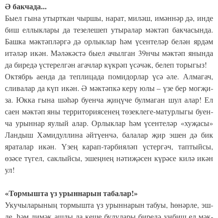
Ә бак­ча­да...
Бы­ел гы­на утырт­кан чыр­шы, на­рат, ми­ләш, имән­нәр дә, ин­де
биш ел­лык­ла­ры да те­зе­ле­шеп уты­ра­лар мәк­тәп бак­ча­сын­да.
Баш­ка мәк­тәп­ләр­гә дә ор­лык­лар һәм үсен­те­ләр бе­лән яр­дәм
итә­ләр икән. Мә­лә­кәс­тә бы­ел ачыл­ган 39нчы мәк­тәп янын­да
да би­ре­дә үс­те­рел­гән агач­лар күк­рәп үсә­чәк, бе­леп то­ры­гыз!
Ок­тябрь аен­да да теп­ли­ца­да по­ми­дор­лар үсә әле. Ал­ма­гач,
сли­ва­лар да күп икән. Ә мәк­тәп­кә ке­рү юлы – үзе бер мог­җи­
за. Юк­ка гы­на шә­һәр бу­ен­ча җи­ңү­че бул­ма­ган шул алар! Ел
са­ен мәк­тәп яны тер­ри­то­ри­я­се­нең тө­зек­ле­ге-ма­тур­лы­гы бу­ен­
ча урын­нар яу­лый алар. Ор­лык­лар һәм үсен­те­ләр «ху­җа­сы»
Лан­дыш Хә­ми­дул­ли­на әй­тү­ен­чә, ба­ла­лар җир эшен дә бик
яра­та­лар икән. Үзең ка­рап-тәр­би­я­ләп үс­тер­гәч, тап­тый­сы,
өзә­се тү­гел, сак­лый­сы, эшең­нең нә­ти­җә­сен кү­рә­се ки­лә икән
ул!
«Тор­мыш­та үз урын­на­рын та­ба­лар!»
Уку­чы­ла­ры­ның тор­мыш­та үз урын­на­рын та­буы, һө­нәр­ле, эш­
ле, һәм ди­мәк аш­лы да ке­ше бу­лу­ла­ры би­ре­дә ун­биш ел мәк­