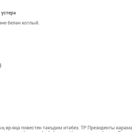
 үстерә
не белән котлый.
)
ның өр-яңа по­вес­тен тәкъ­дим итә­без. ТР Пре­зи­ден­ты ка­ра­м