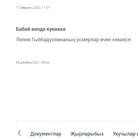
17 февраль 2022, 11:07
Бабай килде кунакка
Лилия Гыйбадуллинаның үсмерләр өчен хикәясе.
09 декабрь 2021, 09:04
Документлар
Җырларыбыз
Укучылар