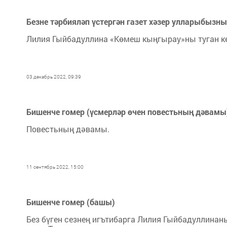
Безне тәрбияләп үстергән газет хәзер улларыбызны
Лилия Гыйбадуллина «Көмеш кыңгырау»ны туган кө
03 декабрь 2022, 09:39
Бишенче гомер (үсмерләр өчен повестьның дәвамы
Повестьның дәвамы.
11 сентябрь 2022, 15:00
Бишенче гомер (башы)
Без бү­ген сез­нең игъ­ти­бар­га Ли­лия Гый­ба­дул­ли­на­