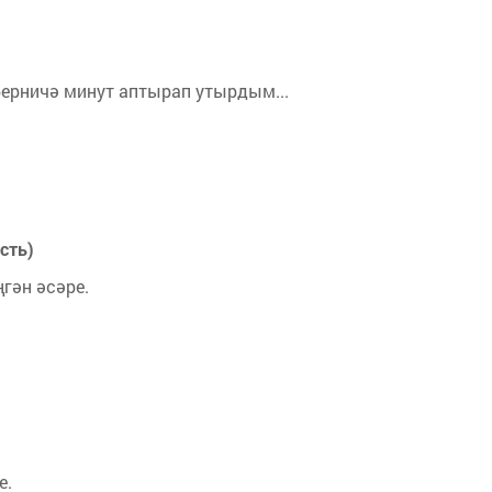
берничә минут аптырап утырдым...
сть)
гән әсәре.
е.