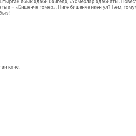
еш­тыр­ган ябык әдә­би бәй­ге­дә, «Үс­мер­ләр әдә­би­я­ты. По­ве
ра­гыз – «Би­шен­че го­мер». Ни­гә би­шен­че икән ул? Һәм, го­му
­быз!
ан көне.