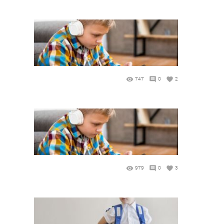
747
0
2
979
0
3