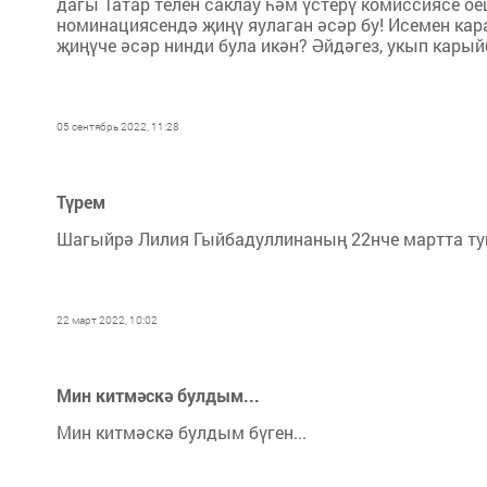
да­гы Та­тар те­лен сак­лау һәм үс­те­рү ко­мис­си­я­се о
но­ми­на­ци­я­сен­дә җи­ңү яу­ла­ган әсәр бу! Исе­мен ка­
җи­ңү­че әсәр нин­ди бу­ла икән? Әй­дә­гез, укып ка­рый
05 сентябрь 2022, 11:28
Түрем
Шагыйрә Лилия Гыйбадуллинаның 22нче мартта туг
22 март 2022, 10:02
Мин китмәскә булдым...
Мин китмәскә булдым бүген...