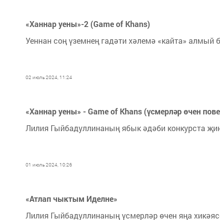
«Ханнар уены»-2 (Game of Khans)
Уеннан соң үземнең гадәти хәлемә «кайта» алмый 
02 июль 2024, 11:24
«Ханнар уены» - Game of Khans (үсмерләр өчен пове
Лилия Гыйбадуллинаның ябык әдәби конкурста җиң
01 июль 2024, 10:26
«Атлап чыктым Иделне»
Лилия Гыйбадуллинаның үсмерләр өчен яңа хикәяс