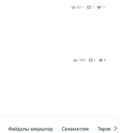
2011
1
11
1580
0
5
Файдалы киңәшләр
Сәламәтлек
Төрле темалар