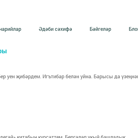
нарийлар
Әдәби сәхифә
Бәйгеләр
Бло
ры
бер уен җибәрдем. Игътибар белән уйна. Барысы да үзеңнә
Идегәй» китабын күрсәттем. Бергәләп укый башладык.