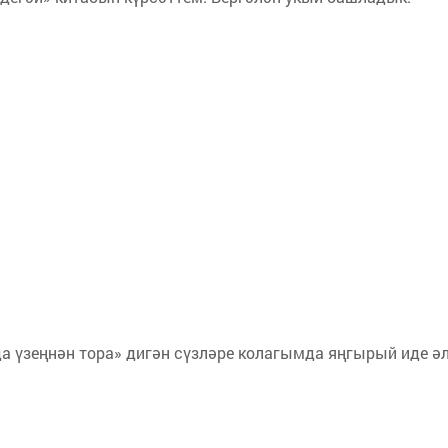
а үзеңнән тора» дигән сүзләре колагымда яңгырый иде әл