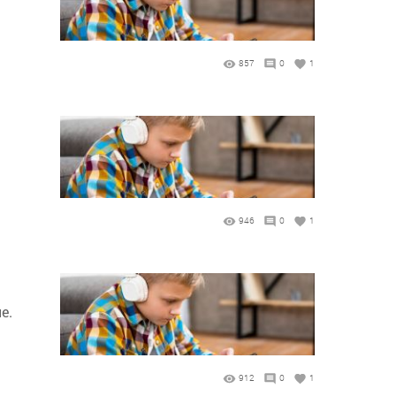
857
0
1
946
0
1
е.
912
0
1