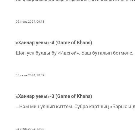
06 июль 2024, 09:13
«Ханнар уены»-4 (Game of Khans)
Шәп уен булды бу «Идегәй». Баш буталып бетмәле.
05 июль 2024, 10:09
«Ханнар уены»-3 (Game of Khans)
...Һәм мин уянып киттем. Субра картның «Барысы д
04 июль 2024, 12:03