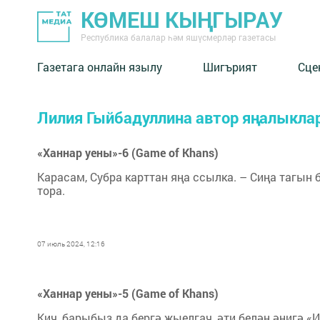
КӨМЕШ КЫҢГЫРАУ
Республика балалар һәм яшүсмерләр газетасы
Газетага онлайн язылу
Шигърият
Сце
Лилия Гыйбадуллина автор яңалыкла
«Ханнар уены»-6 (Game of Khans)
Карасам, Субра карттан яңа ссылка. – Сиңа тагын 
тора.
07 июль 2024, 12:16
«Ханнар уены»-5 (Game of Khans)
Кич, барыбыз да бергә җыелгач, әти белән әнигә «