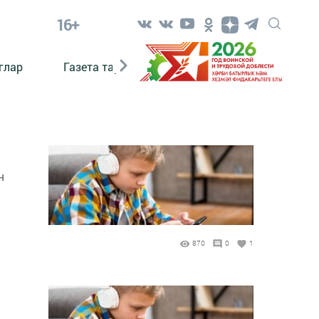
16+
глар
Газета тарихы
Әкият
Әкият язаб
н
870
0
1