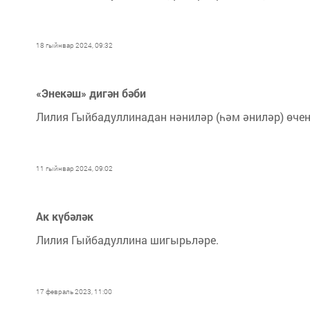
18 гыйнвар 2024, 09:32
«Энекәш» дигән бәби
Лилия Гыйбадуллинадан нәниләр (һәм әниләр) өчен
11 гыйнвар 2024, 09:02
Ак күбәләк
Лилия Гыйбадуллина шигырьләре.
17 февраль 2023, 11:00