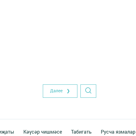
Далее ❯
 иҗаты
Кәүсәр чишмәсе
Табигать
Русча язмалар