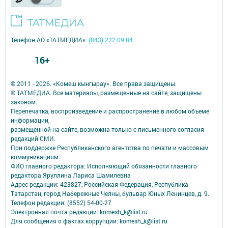
Телефон АО «ТАТМЕДИА»:
(843) 222 09 84
16+
© 2011 - 2026. «Комеш кынгырау». Все права защищены.
© ТАТМЕДИА. Все материалы, размещенные на сайте, защищены
законом.
Перепечатка, воспроизведение и распространение в любом объеме
информации,
размещенной на сайте, возможна только с письменного согласия
редакций СМИ.
При поддержке Республиканского агентства по печати и массовым
коммуникациям.
ФИО главного редактора: Исполняющий обязанности главного
редактора Яруллина Лариса Шамилевна
Адрес редакции: 423827, Российская Федерация, Республика
Татарстан, город Набережные Челны, бульвар Юных Ленинцев, д. 9.
Телефон редакции: (8552) 54-00-27
Электронная почта редакции: komesh_k@list.ru
Для сообщения о фактах коррупции: komesh_k@list.ru