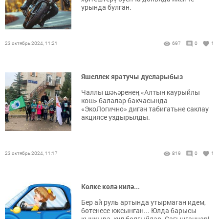
урында булган.
23 октябрь 2024, 11:21
697
0
1
Яшеллек яратучы дусларыбыз
Чаллы шәһәренең «Алтын каурыйлы
кош» балалар бакчасында
«ЭкоЛогично» дигән табигатьне саклау
акциясе уздырылды.
23 октябрь 2024, 11:17
819
0
1
Көлке көлә килә...
Бер ай руль артында утырмаган идем,
бөтенесе юксынган... Юлда барысы
кычкыра, кул болгыйлар. Сагынганнар!..