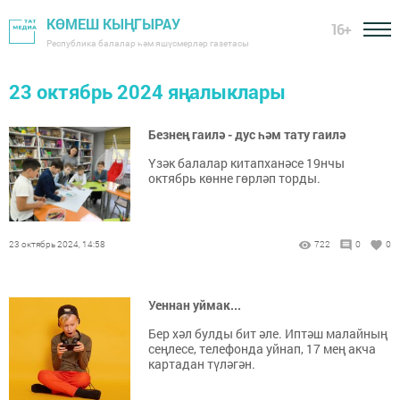
КӨМЕШ КЫҢГЫРАУ
16+
Республика балалар һәм яшүсмерләр газетасы
23 октябрь 2024 яңалыклары
Безнең гаилә - дус һәм тату гаилә
Үзәк балалар китапханәсе 19нчы
октябрь көнне гөрләп торды.
23 октябрь 2024, 14:58
722
0
0
Уеннан уймак...
Бер хәл булды бит әле. Иптәш малайның
сеңлесе, телефонда уйнап, 17 мең акча
картадан түләгән.