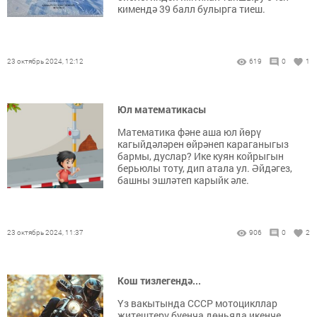
кимендә 39 балл булырга тиеш.
23 октябрь 2024, 12:12
619
0
1
Юл математикасы
Математика фәне аша юл йөрү
кагыйдәләрен өйрәнеп караганыгыз
бармы, дуслар? Ике куян койрыгын
берьюлы тоту, дип атала ул. Әйдәгез,
башны эшләтеп карыйк әле.
23 октябрь 2024, 11:37
906
0
2
Кош тизлегендә...
Үз вакытында СССР мотоцикллар
җитештерү буенча дөньяда икенче