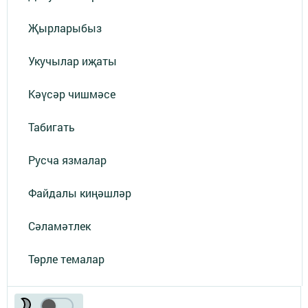
Җырларыбыз
Укучылар иҗаты
Кәүсәр чишмәсе
Табигать
Русча язмалар
Файдалы киңәшләр
Сәламәтлек
Төрле темалар