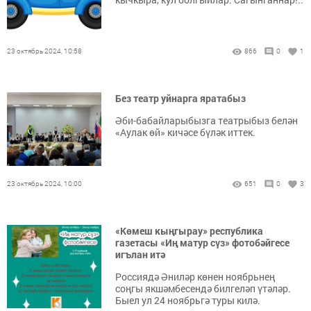
23 октябрь 2024, 10:58
866
0
1
Без театр уйнарга яратабыз
Әби-бабайларыбызга театрыбыз белән
«Аулак өй» кичәсе бүләк иттек.
23 октябрь 2024, 10:00
651
0
3
«Көмеш кыңгырау» республика
газетасы «Иң матур сүз» фотобәйгесе
игълан итә
Россиядә Әниләр көнен ноябрьнең
соңгы якшәмбесендә билгеләп үтәләр.
Быел ул 24 ноябрьгә туры килә.