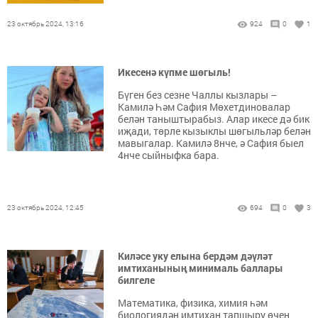
23 октябрь 2024, 13:16
924
0
1
Икесенә күпме шөгыль!
Бүген без сезне Чаллы кызлары –
Камилә Һәм Сафия Мөхетдиновалар
белән таныштырабыз. Алар икесе дә бик
иҗади, төрле кызыклы шөгыльләр белән
мавыгалар. Камилә 8нче, ә Сафия быел
4нче сыйныфка бара.
23 октябрь 2024, 12:45
694
0
3
Киләсе уку елына бердәм дәүләт
имтиханының минималь баллары
билгеле
Математика, физика, химия һәм
биологиядән имтихан тапшыру өчен