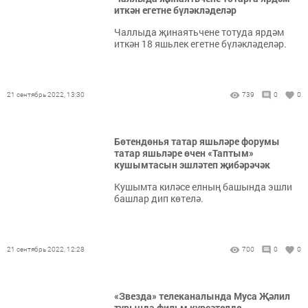
иткән егетне бүләкләделәр
Чаллыда җинаятьчене тотуда ярдәм
иткән 18 яшьлек егетне бүләкләделәр.
21 сентябрь 2022, 13:30
739
0
0
Бөтендөнья татар яшьләре форумы
татар яшьләре өчен «Таптым»
кушымтасын эшләтеп җибәрәчәк
Кушымта киләсе елның башында эшли
башлар дип көтелә.
21 сентябрь 2022, 12:28
700
0
0
«Звезда» телеканалында Муса Җәлил
турында фильм күрсәтелде