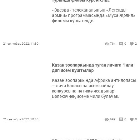
«Звезда» телеканалының «Легенды
армии» программасында «Муса Җәлил»
фильмы күрсәтелде.
21 сентябрь 2022, 11:30
764
0
2
Казан зоопаркында туган личига Чили
дип исем куштылар
Казан зоопаркында Африка антилопасы
– личи баласына исем сайлау
конкурсына нәтиҗә ясадылар.
Бәләкәчнең исеме Чили булачак.
21 сентябрь 2022, 10:36
699
0
0