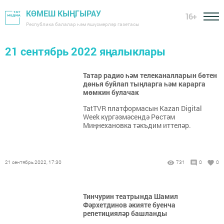
КӨМЕШ КЫҢГЫРАУ
16+
Республика балалар һәм яшүсмерләр газетасы
21 сентябрь 2022 яңалыклары
Татар радио һәм телеканалларын бөтен
дөнья буйлап тыңларга һәм карарга
мөмкин булачак
TatTVR платформасын Kazan Digital
Week күргәзмәсендә Рөстәм
Миңнехановка тәкъдим иттеләр.
21 сентябрь 2022, 17:30
731
0
0
Тинчурин театрында Шамил
Фәрхетдинов әкияте буенча
репетицияләр башланды