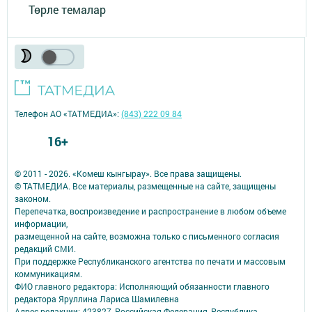
Төрле темалар
Телефон АО «ТАТМЕДИА»:
(843) 222 09 84
16+
© 2011 - 2026. «Комеш кынгырау». Все права защищены.
© ТАТМЕДИА. Все материалы, размещенные на сайте, защищены
законом.
Перепечатка, воспроизведение и распространение в любом объеме
информации,
размещенной на сайте, возможна только с письменного согласия
редакций СМИ.
При поддержке Республиканского агентства по печати и массовым
коммуникациям.
ФИО главного редактора: Исполняющий обязанности главного
редактора Яруллина Лариса Шамилевна
Адрес редакции: 423827, Российская Федерация, Республика