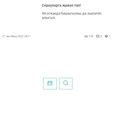
Со­рау­лар­га җа­вап тап!
Ял иткәндә башыгызны да эшләтеп
алыгыз.
21 сентябрь 2022, 08:11
738
0
1