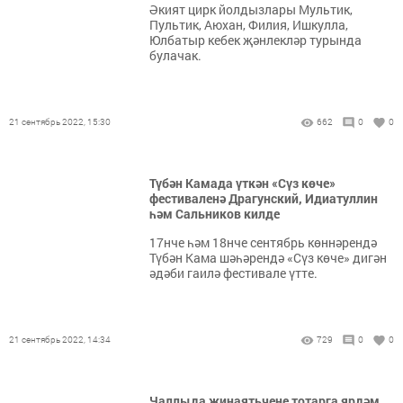
Әкият цирк йолдызлары Мультик,
Пультик, Аюхан, Филия, Ишкулла,
Юлбатыр кебек җәнлекләр турында
булачак.
21 сентябрь 2022, 15:30
662
0
0
Түбән Камада үткән «Сүз көче»
фестиваленә Драгунский, Идиатуллин
һәм Сальников килде
17нче һәм 18нче сентябрь көннәрендә
Түбән Кама шәһәрендә «Сүз көче» дигән
әдәби гаилә фестивале үтте.
21 сентябрь 2022, 14:34
729
0
0
Чаллыда җинаятьчене тотарга ярдәм