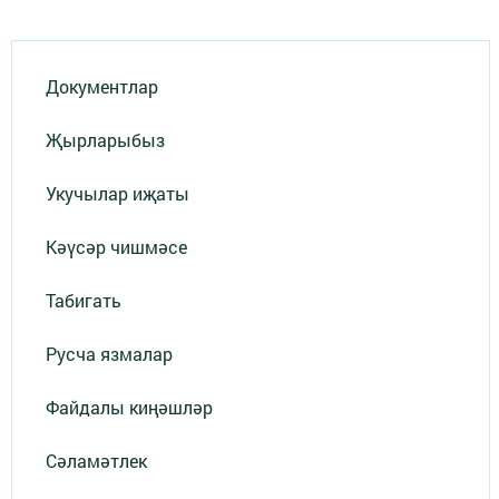
Документлар
Җырларыбыз
Укучылар иҗаты
Кәүсәр чишмәсе
Табигать
Русча язмалар
Файдалы киңәшләр
Сәламәтлек