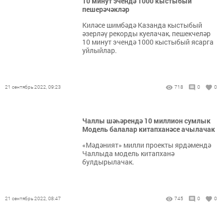
10 минут эчендә 1000 кыстыбый
пешерәчәкләр
Киләсе шимбәдә Казанда кыстыбый
әзерләү рекорды куелачак, пешекчеләр
10 минут эчендә 1000 кыстыбый ясарга
уйлыйлар.
21 сентябрь 2022, 09:23
718
0
0
Чаллы шәһәрендә 10 миллион сумлык
Модель балалар китапханәсе ачылачак
«Мәдәният» милли проекты ярдәмендә
Чаллыда модель китапханә
булдырылачак.
21 сентябрь 2022, 08:47
745
0
0