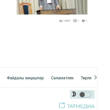
10907
1
1
Файдалы киңәшләр
Сәламәтлек
Төрле темалар