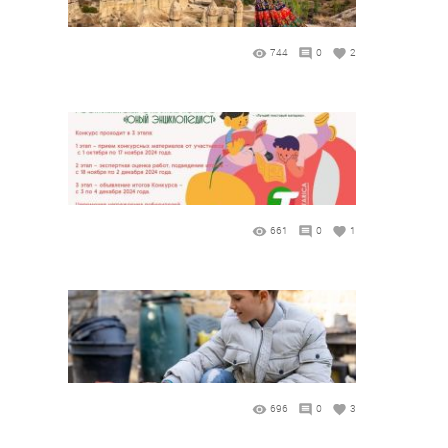
744
0
2
661
0
1
696
0
3