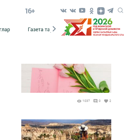
16+
глар
Газета тарихы
Әкият
Әкият язаб
1037
0
2