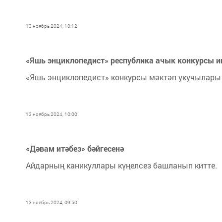
13 ноябрь 2024, 10:12
«Яшь энциклопедист» республика ачык конкурсы и
«Яшь энциклопедист» конкурсы мәктәп укучылары
13 ноябрь 2024, 10:00
«Дәвам итәбез» бәйгесенә
Айдарның каникуллары күңелсез башланып китте.
13 ноябрь 2024, 09:50