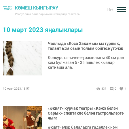
КӨМЕШ КЫҢГЫРАУ
16+
Республика балалар һәм яшүсмерләр газетасы
10 март 2023 яңалыклары
Чаллыда «Коса Закамья» матурлык,
талант һәм озын толым бәйгесе үтәчәк
Конкурста чәченең озынлыгы 40 см дан
ким булмаган 5 - 35 яшьлек кызлар
катнаша ала.
10 март 2023, 13:57
831
0
1
«Әкият» курчак театры «Кәҗә белән
Сарык» спектакле белән гастрольләргә
чыга
Әкиятчеләр балаларга гаделлек һәм