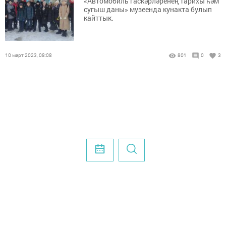
«Автомобиль гаскәрләренең тарихы һәм
сугыш даны» музеенда кунакта булып
кайттык.
10 март 2023, 08:08
801
0
3