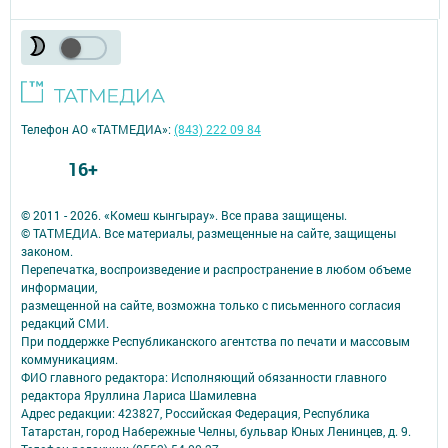
Телефон АО «ТАТМЕДИА»:
(843) 222 09 84
16+
© 2011 - 2026. «Комеш кынгырау». Все права защищены.
© ТАТМЕДИА. Все материалы, размещенные на сайте, защищены
законом.
Перепечатка, воспроизведение и распространение в любом объеме
информации,
размещенной на сайте, возможна только с письменного согласия
редакций СМИ.
При поддержке Республиканского агентства по печати и массовым
коммуникациям.
ФИО главного редактора: Исполняющий обязанности главного
редактора Яруллина Лариса Шамилевна
Адрес редакции: 423827, Российская Федерация, Республика
Татарстан, город Набережные Челны, бульвар Юных Ленинцев, д. 9.