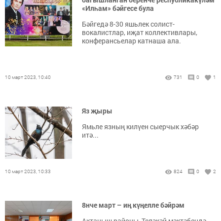
«Илһам» бәйгесе була
Бәйгедә 8-30 яшьлек солист-
вокалистлар, иҗат коллективлары,
конферансьелар катнаша ала.
10 март 2023, 10:40
731
0
1
Яз җыры
Ямьле язның килүен сыерчык хәбәр
итә...
10 март 2023, 10:33
824
0
2
8нче март – иң күңелле бәйрәм
Актаныш районы, Теләкәй мәктәбендә