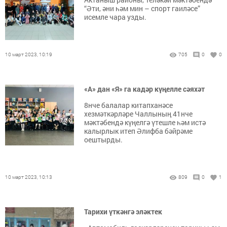
“Әти, әни һәм мин – спорт гаиләсе”
исемле чара узды.
10 март 2023, 10:19
705
0
0
«А» дан «Я» га кадәр күңелле сәяхәт
8нче балалар китапханәсе
хезмәткәрләре Чаллының 41нче
мәктәбендә күңелгә үтешле һәм истә
калырлык итеп Әлифба бәйрәме
оештырды.
10 март 2023, 10:13
809
0
1
Тарихи үткәнгә эләктек