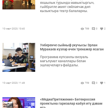
яхшылык турында мавыктыргыч,
гыйбрәтле әкият сөйләячәк дип
кызыктыра театр балаларны.
10 март 2023, 13:40
789
0
2
Унберенче сыйныф укучысы Эрлан
Муракаев күзләр өчен тренажер ясаган
Программа күпсанлы визуаль
мәгълүмат каналлары белән
эшләүчеләргә файдалы.
10 март 2023, 11:49
759
0
1
«МедиаПритяжение» Бөтенроссия
проектына гаризалар кабул итү дәвам
итә