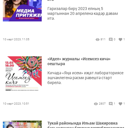
Гаризалар бирү 2023 елның 5
мартыннан 20 апреленә кадәр дәвам
итә.
10 март 2023, 11:05
811
0
1
«Идел» журналы «Исемсез кичә»
оештыра
Кичәдә «Яңа исем» иҗат лабораториясе
эшчәнлегенә рәсми рәвештә старт
бирелә.
10 март 2023, 10:51
2807
1
1
Тукай районында Илһам Шакировка
багышланган беренче республикакүләм