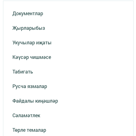
Документлар
Җырларыбыз
Укучылар иҗаты
Кәүсәр чишмәсе
Табигать
Русча язмалар
Файдалы киңәшләр
Сәламәтлек
Төрле темалар