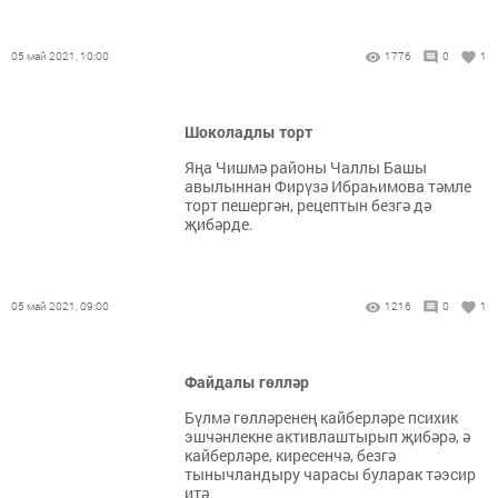
05 май 2021, 10:00
1776
0
1
Шоколадлы торт
Яңа Чишмә районы Чаллы Башы
авылыннан Фирүзә Ибраһимова тәмле
торт пешергән, рецептын безгә дә
җибәрде.
05 май 2021, 09:00
1216
0
1
Файдалы гөлләр
Бүлмә гөлләренең кайберләре психик
эшчәнлекне активлаштырып җибәрә, ә
кайберләре, киресенчә, безгә
тынычландыру чарасы буларак тәэсир
итә.