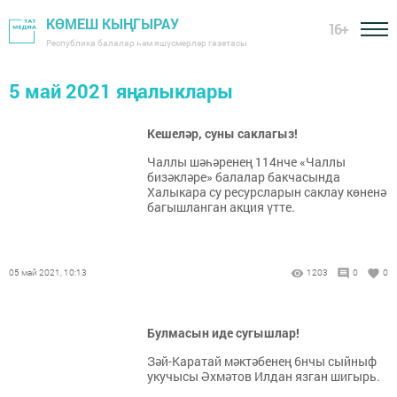
КӨМЕШ КЫҢГЫРАУ
16+
Республика балалар һәм яшүсмерләр газетасы
5 май 2021 яңалыклары
Кешеләр, суны саклагыз!
Чаллы шәһәренең 114нче «Чаллы
бизәкләре» балалар бакчасында
Халыкара су ресурсларын саклау көненә
багышланган акция үтте.
05 май 2021, 10:13
1203
0
0
Булмасын иде сугышлар!
Зәй-Каратай мәктәбенең 6нчы сыйныф
укучысы Әхмәтов Илдан язган шигырь.