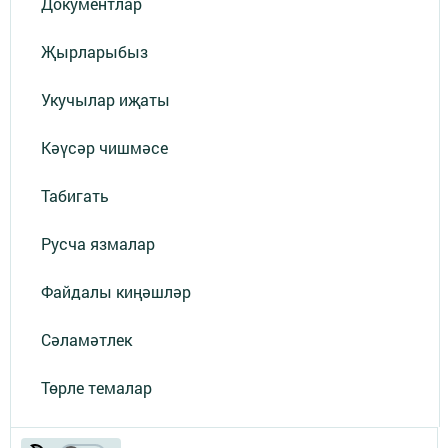
Документлар
Җырларыбыз
Укучылар иҗаты
Кәүсәр чишмәсе
Табигать
Русча язмалар
Файдалы киңәшләр
Сәламәтлек
Төрле темалар