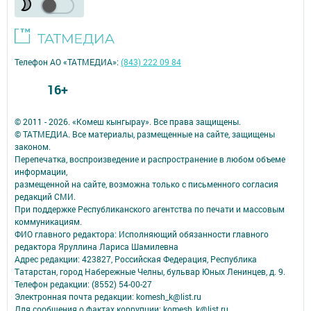
Телефон АО «ТАТМЕДИА»:
(843) 222 09 84
16+
© 2011 - 2026. «Комеш кынгырау». Все права защищены.
© ТАТМЕДИА. Все материалы, размещенные на сайте, защищены
законом.
Перепечатка, воспроизведение и распространение в любом объеме
информации,
размещенной на сайте, возможна только с письменного согласия
редакций СМИ.
При поддержке Республиканского агентства по печати и массовым
коммуникациям.
ФИО главного редактора: Исполняющий обязанности главного
редактора Яруллина Лариса Шамилевна
Адрес редакции: 423827, Российская Федерация, Республика
Татарстан, город Набережные Челны, бульвар Юных Ленинцев, д. 9.
Телефон редакции: (8552) 54-00-27
Электронная почта редакции: komesh_k@list.ru
Для сообщения о фактах коррупции: komesh_k@list.ru