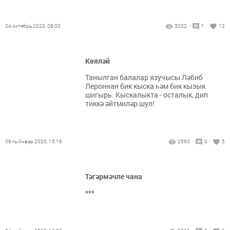
04 октябрь 2020, 08:00
3202
1
12
Көяләй
Танылган балалар язучысы Ләбиб
Лероннан бик кыска һәм бик кызык
шигырь. Кыскалыкта - осталык, дип
тиккә әйтмиләр шул!
09 гыйнвар 2020, 15:16
2560
0
5
Тәгәрмәчле чана
***