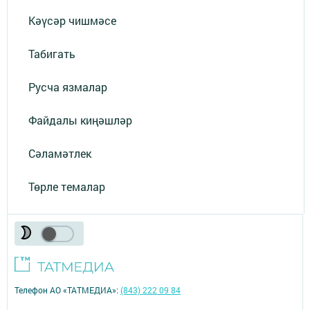
Кәүсәр чишмәсе
Табигать
Русча язмалар
Файдалы киңәшләр
Сәламәтлек
Төрле темалар
Телефон АО «ТАТМЕДИА»:
(843) 222 09 84