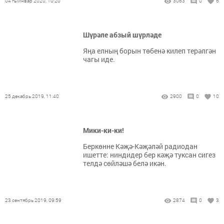
04 гыйнвар 2020, 10:20
3063
0
6
Шүрәле абзый шүрләде
Яңа елның борын төбенә килеп терәлгән
чагы иде.
25 декабрь 2019, 11:40
2900
0
10
Мики-ки-ки!
Беркөнне Кәҗә-Кәҗәләй радиодан
ишетте: нинди­дер бер кәҗә туксан сигез
телдә сөйләшә белә икән.
23 сентябрь 2019, 09:59
2874
0
3