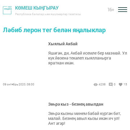
КӨМЕШ КЫҢГЫРАУ
16+
Республика балалар һәм яшүсмерләр газетасы
Ләбиб лерон тег белән яңалыклар
Хыялый Акбай
Яшәгән, ди, Акбай исемле бер маэмай. Ул
күк йөзенә текәлеп хыялланырга
яраткан икән.
09 октябрь 2020, 08:00
4238
0
15
Зөһрә кыз - безнең авылдан
Зөһрә кызны минем бабай күргән бит,
малай. Безнең авыл кызы икән ич ул!
Ант әгәр!