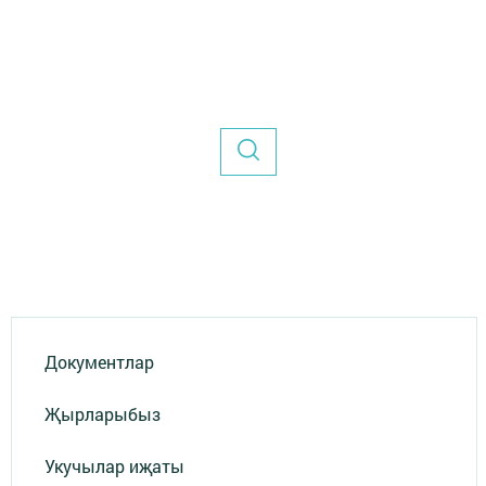
Документлар
Җырларыбыз
Укучылар иҗаты