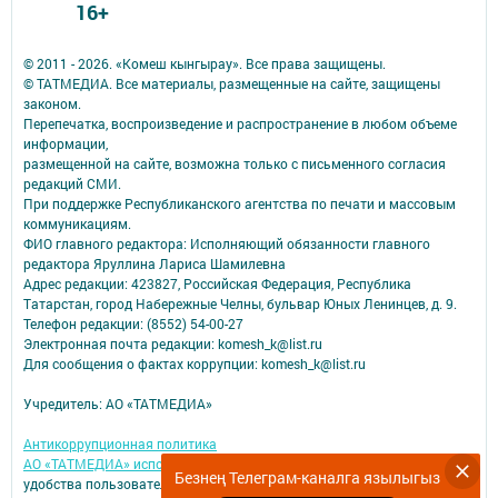
16+
© 2011 - 2026. «Комеш кынгырау». Все права защищены.
© ТАТМЕДИА. Все материалы, размещенные на сайте, защищены
законом.
Перепечатка, воспроизведение и распространение в любом объеме
информации,
размещенной на сайте, возможна только с письменного согласия
редакций СМИ.
При поддержке Республиканского агентства по печати и массовым
коммуникациям.
ФИО главного редактора: Исполняющий обязанности главного
редактора Яруллина Лариса Шамилевна
Адрес редакции: 423827, Российская Федерация, Республика
Татарстан, город Набережные Челны, бульвар Юных Ленинцев, д. 9.
Телефон редакции: (8552) 54-00-27
Электронная почта редакции: komesh_k@list.ru
Для сообщения о фактах коррупции: komesh_k@list.ru
Учредитель: АО «ТАТМЕДИА»
Антикоррупционная политика
АО «ТАТМЕДИА» использует «cookie»
для персонализации сервисов и
Безнең Телеграм-каналга язылыгыз
удобства пользователей сайтом.