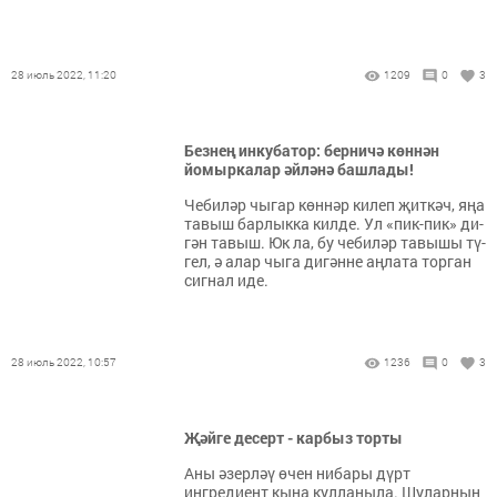
28 июль 2022, 11:20
1209
0
3
Безнең инкубатор: берничә көннән
йомыркалар әйләнә башлады!
Че­би­ләр чы­гар көн­нәр ки­леп җит­кәч, яңа
та­выш бар­лык­ка кил­де. Ул «пик-пик» ди­
гән та­выш. Юк ла, бу че­би­ләр та­вы­шы тү­
гел, ә алар чы­га ди­гән­не аң­ла­та тор­ган
сиг­нал иде.
28 июль 2022, 10:57
1236
0
3
Җәйге десерт - карбыз торты
Аны әзерләү өчен нибары дүрт
ингредиент кына кулланыла. Шуларның