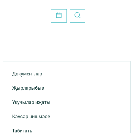
Документлар
Җырларыбыз
Укучылар иҗаты
Кәүсәр чишмәсе
Табигать