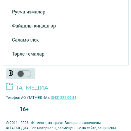
Русча язмалар
Файдалы киңәшләр
Сәламәтлек
Төрле темалар
Телефон АО «ТАТМЕДИА»:
(843) 222 09 84
16+
© 2011 - 2026. «Комеш кынгырау». Все права защищены.
© ТАТМЕДИА. Все материалы, размещенные на сайте, защищены