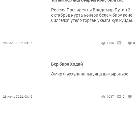
Россия Президенты Владимир Путин 2
октябрьдә урта һөнәри белем бирү көне
билгеләп үтелә торган указга кул куйды.
28 июль 2022, 09:05
1155
0
0
Бер бирә Ходай
Әмир Фәрхуллинның яңа шигырьләре
28 июль 2022, 08:46
1087
0
1