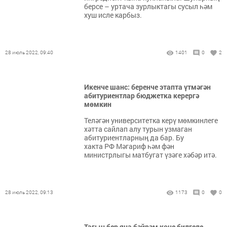
берсе – уртача зурлыктагы сусыл һәм
хуш исле карбыз.
28 июль 2022, 09:40
1401
0
2
Икенче шанс: беренче этапта үтмәгән
абитуриентлар бюджетка керергә
мөмкин
Теләгән университетка керү мөмкинлеге
хәтта сайлап алу турын узмаган
абитуриентларның да бар. Бу
хакта РФ Мәгариф һәм фән
министрлыгы матбугат үзәге хәбәр итә.
28 июль 2022, 09:13
1173
0
0
Тагын бер яңа бәйрәм көне билгеле