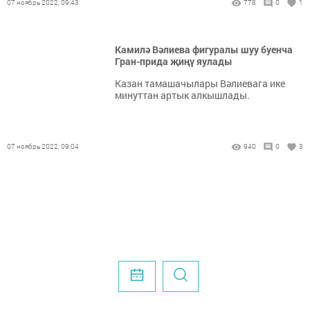
07 ноябрь 2022, 09:43
778
0
1
Камилә Вәлиева фигуралы шуу буенча
Гран-прида җиңү яулады
Казан тамашачылары Вәлиевага ике
минуттан артык алкышлады.
07 ноябрь 2022, 09:04
940
0
3