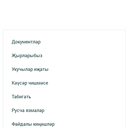
Документлар
Җырларыбыз
Укучылар иҗаты
Кәүсәр чишмәсе
Табигать
Русча язмалар
Файдалы киңәшләр