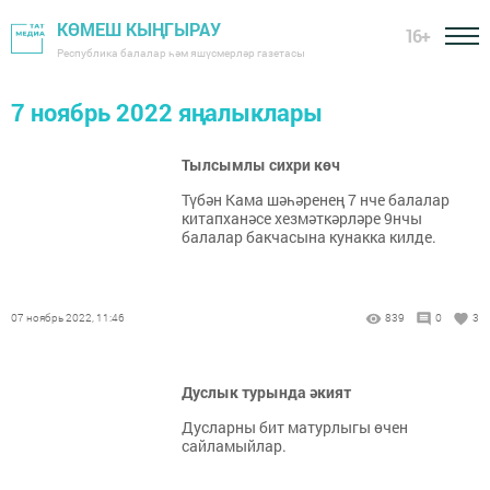
КӨМЕШ КЫҢГЫРАУ
16+
Республика балалар һәм яшүсмерләр газетасы
7 ноябрь 2022 яңалыклары
Тылсымлы сихри көч
Түбән Кама шәһәренең 7 нче балалар
китапханәсе хезмәткәрләре 9нчы
балалар бакчасына кунакка килде.
07 ноябрь 2022, 11:46
839
0
3
Дуслык турында әкият
Дусларны бит матурлыгы өчен
сайламыйлар.