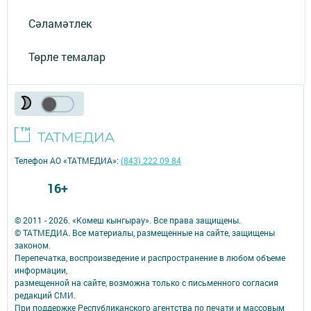
Сәламәтлек
Төрле темалар
Телефон АО «ТАТМЕДИА»:
(843) 222 09 84
16+
© 2011 - 2026. «Комеш кынгырау». Все права защищены.
© ТАТМЕДИА. Все материалы, размещенные на сайте, защищены
законом.
Перепечатка, воспроизведение и распространение в любом объеме
информации,
размещенной на сайте, возможна только с письменного согласия
редакций СМИ.
При поддержке Республиканского агентства по печати и массовым