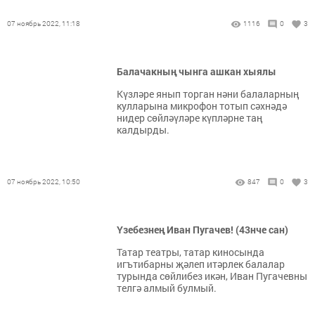
07 ноябрь 2022, 11:18
1116
0
3
Балачакның чынга ашкан хыялы
Күзләре янып торган нәни балаларның
кулларына микрофон тотып сәхнәдә
нидер сөйләүләре күпләрне таң
калдырды.
07 ноябрь 2022, 10:50
847
0
3
Үзебезнең Иван Пугачев! (43нче сан)
Татар театры, татар киносында
игътибарны җәлеп итәрлек балалар
турында сөйлибез икән, Иван Пугачевны
телгә алмый булмый.