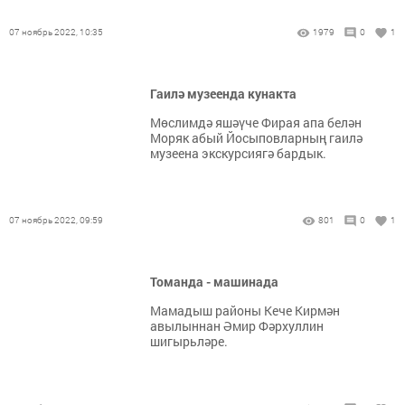
07 ноябрь 2022, 10:35
1979
0
1
Гаилә музеенда кунакта
Мөслимдә яшәүче Фирая апа белән
Моряк абый Йосыповларның гаилә
музеена экскурсиягә бардык.
07 ноябрь 2022, 09:59
801
0
1
Томанда - машинада
Мамадыш районы Кече Кирмән
авылыннан Әмир Фәрхуллин
шигырьләре.