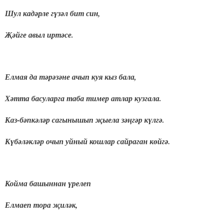
Шул кадәрле гүзәл бит син,
Җәйге авыл иртәсе.
Елмая да тәрәзәне ачып куя кыз бала,
Хәтта басуларга таба тимер атлар кузгала.
Каз-бәпкәләр сагынышып җыела зәңгәр күлгә.
Күбәләкләр очып уйный кошлар сайраган көйгә.
Койма башыннан үрелеп
Елмаеп тора җиләк,