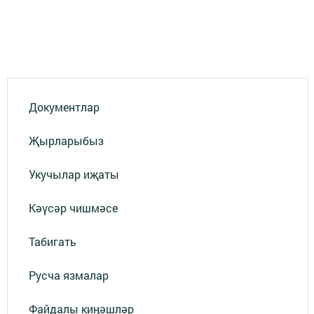
Документлар
Җырларыбыз
Укучылар иҗаты
Кәүсәр чишмәсе
Табигать
Русча язмалар
Файдалы киңәшләр