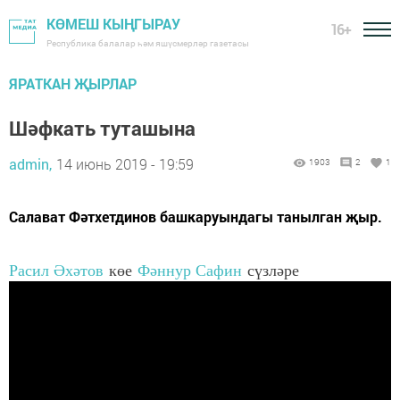
КӨМЕШ КЫҢГЫРАУ
16+
Республика балалар һәм яшүсмерләр газетасы
ЯРАТКАН ҖЫРЛАР
Шәфкать туташына
admin,
14 июнь 2019 - 19:59
1903
2
1
Салават Фәтхетдинов башкаруындагы танылган җыр.
Расил Әхәтов
көе
Фәннур Сафин
сүзләре