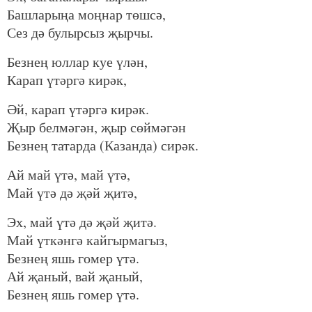
Башларыңа моңнар төшсә,
Сез дә булырсыз җырчы.
Безнең юллар куе үлән,
Карап үтәргә кирәк,
Әй, карап үтәргә кирәк.
Җыр белмәгән, җыр сөймәгән
Безнең татарда (Казанда) сирәк.
Ай май үтә, май үтә,
Май үтә дә җәй җитә,
Эх, май үтә дә җәй җитә.
Май үткәнгә кайгырмагыз,
Безнең яшь гомер үтә.
Ай җаный, вай җаный,
Безнең яшь гомер үтә.