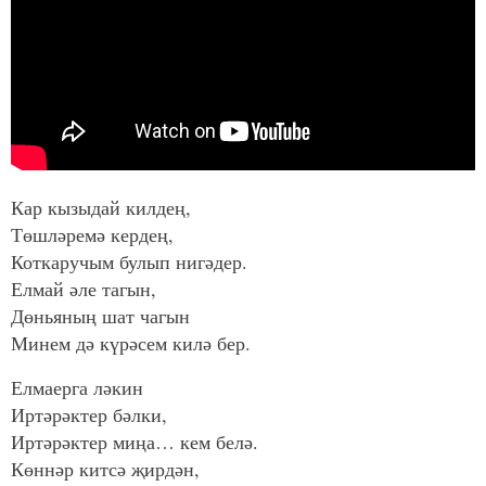
Кар кызыдай килдең,
Төшләремә кердең,
Коткаручым булып нигәдер.
Елмай әле тагын,
Дөньяның шат чагын
Минем дә күрәсем килә бер.
Елмаерга ләкин
Иртәрәктер бәлки,
Иртәрәктер миңа… кем белә.
Көннәр китсә җирдән,