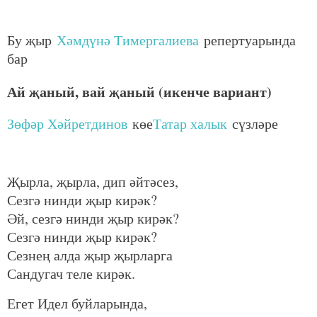
Бу җыр
Хәмдүнә Тимергалиева
репертуарында
бар
Ай җаный, вай җаный (икенче вариант)
Зөфәр Хәйретдинов
көе
Татар халык
сүзләре
Җырла, җырла, дип әйтәсез,
Сезгә нинди җыр кирәк?
Әй, сезгә нинди җыр кирәк?
Сезгә нинди җыр кирәк?
Сезнең алда җыр җырларга
Сандугач теле кирәк.
Егет Идел буйларында,