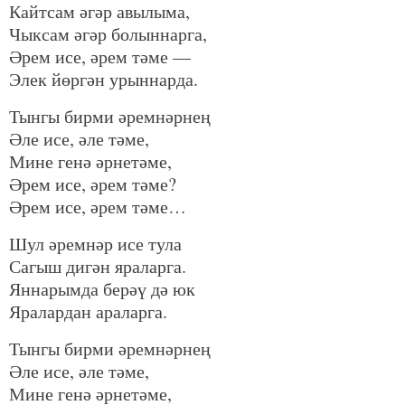
Кайтсам әгәр авылыма,
Чыксам әгәр болыннарга,
Әрем исе, әрем тәме —
Элек йөргән урыннарда.
Тынгы бирми әремнәрнең
Әле исе, әле тәме,
Мине генә әрнетәме,
Әрем исе, әрем тәме?
Әрем исе, әрем тәме…
Шул әремнәр исе тула
Сагыш дигән яраларга.
Яннарымда берәү дә юк
Яралардан араларга.
Тынгы бирми әремнәрнең
Әле исе, әле тәме,
Мине генә әрнетәме,