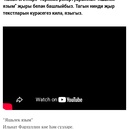
язым" җыры белән башлыйбыз. Тагын нинди җыр
текстларын күрәсегез килә, языгыз.
"Яшьлек язым"
Ильнат Фәрхуллин көе һәм сүзләре.