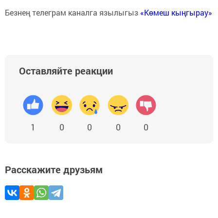
Безнең телеграм каналга язылыгыз
«Көмеш кыңгырау»
Оставляйте реакции
1
0
0
0
0
Расскажите друзьям