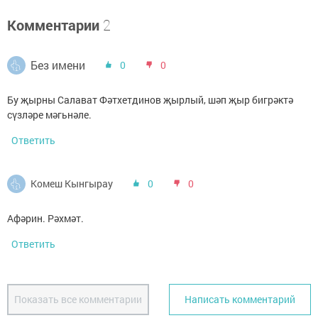
Комментарии
2
Без имени
0
0
Бу җырны Салават Фәтхетдинов җырлый, шәп җыр бигрәктә
сүзләре мәгьнәле.
Ответить
Комеш Кынгырау
0
0
Афәрин. Рәхмәт.
Ответить
Показать все комментарии
Написать комментарий