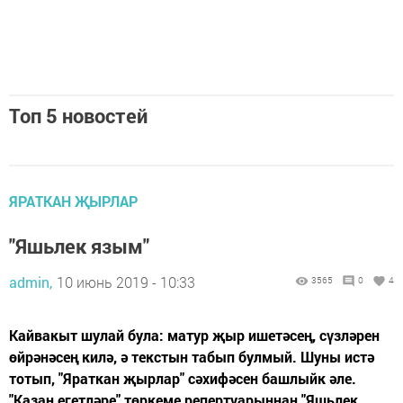
Топ 5 новостей
ЯРАТКАН ҖЫРЛАР
"Яшьлек язым"
admin,
10 июнь 2019 - 10:33
3565
0
4
Кайвакыт шулай була: матур җыр ишетәсең, сүзләрен
өйрәнәсең килә, ә текстын табып булмый. Шуны истә
тотып, "Яраткан җырлар" сәхифәсен башлыйк әле.
"Казан егетләре" төркеме репертуарыннан "Яшьлек