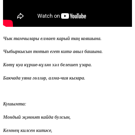
Чык тамчылары елмаеп карый таң кояшына.
Чыбыркысын тотып егет китә авыл башына.
Көтү куа күрше-күлән хәл белешеп үзара.
Бакчада уяна гөлләр, алма-чия кызара.
Кушымта:
Мондый җәннәт кайда булсын,
Кемнең килсен китәсе,