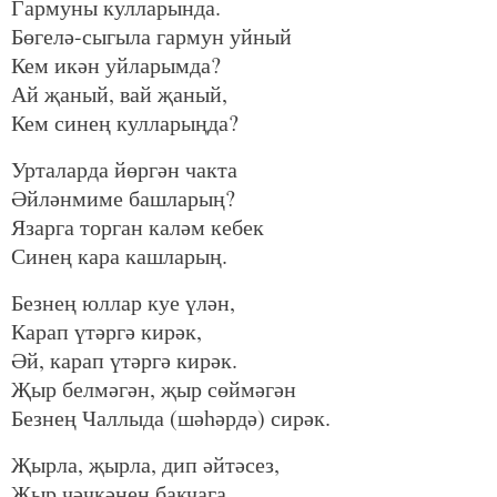
Гармуны кулларында.
Бөгелә-сыгыла гармун уйный
Кем икән уйларымда?
Ай җаный, вай җаный,
Кем синең кулларыңда?
Урталарда йөргән чакта
Әйләнмиме башларың?
Язарга торган каләм кебек
Синең кара кашларың.
Безнең юллар куе үлән,
Карап үтәргә кирәк,
Әй, карап үтәргә кирәк.
Җыр белмәгән, җыр сөймәгән
Безнең Чаллыда (шәһәрдә) сирәк.
Җырла, җырла, дип әйтәсез,
Җыр чәчкәнең бакчага.