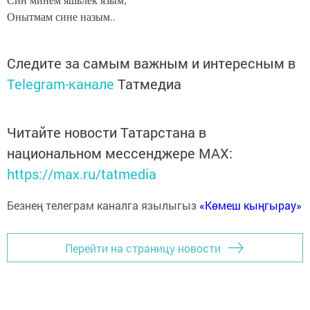
Онытмам сине назым..
Следите за самым важным и интересным в
Telegram-канале
Татмедиа
Читайте новости Татарстана в
национальном мессенджере MАХ:
https://max.ru/tatmedia
Безнең телеграм каналга язылыгыз
«Көмеш кыңгырау»
Перейти на страницу новости