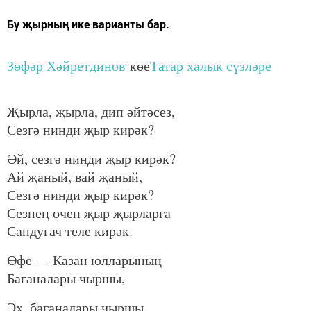
Бу җырның ике варианты бар.
Зөфәр Хәйретдинов
көе
Татар халык сүзләре
Җырла, җырла, дип әйтәсез,
Сезгә нинди җыр кирәк?
Әй, сезгә нинди җыр кирәк?
Ай җаный, вай җаный,
Сезгә нинди җыр кирәк?
Сезнең өчен җыр җырларга
Сандугач теле кирәк.
Өфе — Казан юлларының
Баганалары чыршы,
Эх, баганалары чыршы.