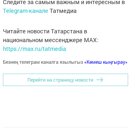
Следите за самым важным и интересным в
Telegram-канале
Татмедиа
Читайте новости Татарстана в
национальном мессенджере MАХ:
https://max.ru/tatmedia
Безнең телеграм каналга язылыгыз
«Көмеш кыңгырау»
Перейти на страницу новости