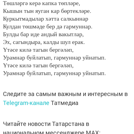
Төшләргә керә капка төпләре,
Кышын тын яуган кар бөртекләре.
Куркытмадылар хәтта салкыннар
Кулдан төшмәде бер дә гармуннар.
Булды бар иде андый вакытлар,
Эх, сагындыра, калды шул ерак.
Үтәсе килә тагын бергәләп,
Урамнар буйлатып, гармуннар уйнатып.
Үтәсе килә тагын бергәләп,
Урамнар буйлатып, гармуннар уйнатып.
Следите за самым важным и интересным в
Telegram-канале
Татмедиа
Читайте новости Татарстана в
национальном мессенджере MАХ: