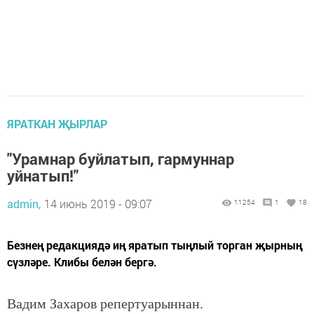
ЯРАТКАН ҖЫРЛАР
"Урамнар буйлатып, гармуннар
уйнатып!"
admin,
14 июнь 2019 - 09:07
11254
1
18
Безнең редакциядә иң яратып тыңлый торган җырның
сүзләре. Клибы белән бергә.
Вадим Захаров репертуарыннан.