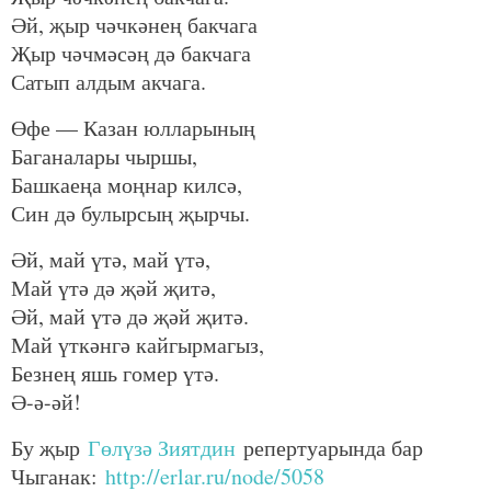
Әй, җыр чәчкәнең бакчага
Җыр чәчмәсәң дә бакчага
Сатып алдым акчага.
Өфе — Казан юлларының
Баганалары чыршы,
Башкаеңа моңнар килсә,
Син дә булырсың җырчы.
Әй, май үтә, май үтә,
Май үтә дә җәй җитә,
Әй, май үтә дә җәй җитә.
Май үткәнгә кайгырмагыз,
Безнең яшь гомер үтә.
Ә-ә-әй!
Бу җыр
Гөлүзә Зиятдин
репертуарында бар
Чыганак:
http://erlar.ru/node/5058