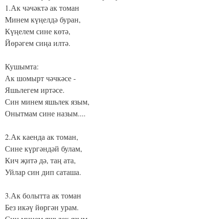
1.Ак чәчәктә ак томан
Минем күңелдә буран,
Күңелем сине көтә,
Йөрәгем сиңа илтә.
Кушымта:
Ак шомырт чәчкәсе -
Яшьлегем иртәсе.
Син минем яшьлек язым,
Онытмам сине назым....
2.Ак каенда ак томан,
Сине күргәндәй булам,
Кич җитә дә, таң ата,
Уйлар син дип саташа.
3.Ак болытта ак томан
Без икәү йөргән урам.
Син минем яшьлек язым,