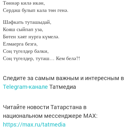
Төннәр килә икән,
Сердәш булып кала төн генә.
Шәфкать туташыдай,
Кояш сыйпап уза,
Бөтен хәят нурга күмелә.
Елмаерга безгә,
Соң түгелдер бәлки,
Соң түгелдер, туташ… Кем белә?!
Следите за самым важным и интересным в
Telegram-канале
Татмедиа
Читайте новости Татарстана в
национальном мессенджере MАХ:
https://max.ru/tatmedia