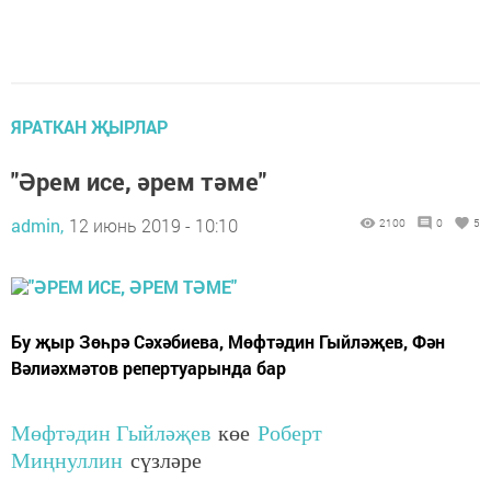
ЯРАТКАН ҖЫРЛАР
"Әрем исе, әрем тәме"
admin,
12 июнь 2019 - 10:10
2100
0
5
Бу җыр Зөһрә Сәхәбиева, Мөфтәдин Гыйләҗев, Фән
Вәлиәхмәтов репертуарында бар
Мөфтәдин Гыйләҗев
көе
Роберт
Миңнуллин
сүзләре