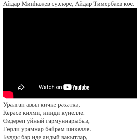
Айдар Минһаҗев сүзләре, Айдар Тимербаев көе.
Уралган авыл кичке рәхәткә,
Керәсе килми, нинди күңелле.
Өздереп уйный гармуннарыбыз,
Гөрли урамнар бәйрәм шикелле.
Булды бар иде андый вакытлар,