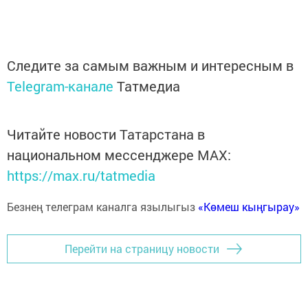
Следите за самым важным и интересным в
Telegram-канале
Татмедиа
Читайте новости Татарстана в
национальном мессенджере MАХ:
https://max.ru/tatmedia
Безнең телеграм каналга язылыгыз
«Көмеш кыңгырау»
Перейти на страницу новости