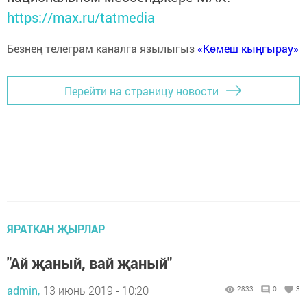
https://max.ru/tatmedia
Безнең телеграм каналга язылыгыз
«Көмеш кыңгырау»
Перейти на страницу новости
ЯРАТКАН ҖЫРЛАР
"Ай җаный, вай җаный"
admin,
13 июнь 2019 - 10:20
2833
0
3