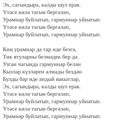
Эх, сагындыра, калды шул ерак.
Үтәсе килә тагын бергәләп,
Урамнар буйлатып, гармуннар уйнатып.
Үтәсе килә тагын бергәләп,
Урамнар буйлатып, гармуннар уйнатып.
Киң урамнар да тар иде безгә,
Тик ятуларны белмәдек бер дә.
Узган чагында гармуннар белән
Кызлар күзләрен алмады бездән.
Булды бар иде андый вакытлар,
Эх, сагындыра, калды шул ерак.
Үтәсе килә тагын бергәләп,
Урамнар буйлатып, гармуннар уйнатып.
Үтәсе килә тагын бергәләп,
Урамнар буйлатып, гармуннар уйнатып.