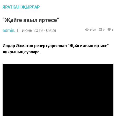
ЯРАТКАН ҖЫРЛАР
“Җәйге авыл иртәсе”
admin,
11 июнь 2019 - 09:29
3490
0
5
Илдар Әхмәтов репертуарыннан “Җәйге авыл иртәсе”
җырының сүзләре.