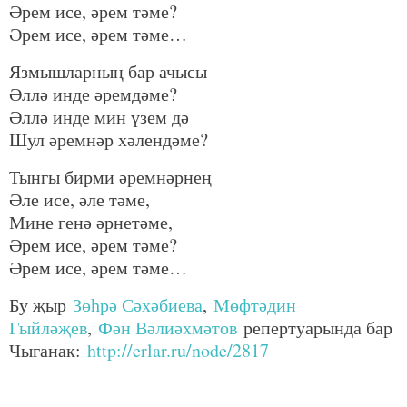
Әрем исе, әрем тәме?
Әрем исе, әрем тәме…
Язмышларның бар ачысы
Әллә инде әремдәме?
Әллә инде мин үзем дә
Шул әремнәр хәлендәме?
Тынгы бирми әремнәрнең
Әле исе, әле тәме,
Мине генә әрнетәме,
Әрем исе, әрем тәме?
Әрем исе, әрем тәме…
Бу җыр
Зөһрә Сәхәбиева
,
Мөфтәдин
Гыйләҗев
,
Фән Вәлиәхмәтов
репертуарында бар
Чыганак:
http://erlar.ru/node/2817