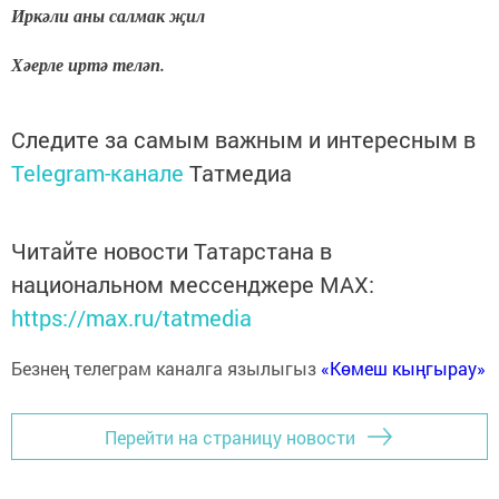
Иркәли аны салмак җил
Хәерле иртә теләп.
Следите за самым важным и интересным в
Telegram-канале
Татмедиа
Читайте новости Татарстана в
национальном мессенджере MАХ:
https://max.ru/tatmedia
Безнең телеграм каналга язылыгыз
«Көмеш кыңгырау»
Перейти на страницу новости