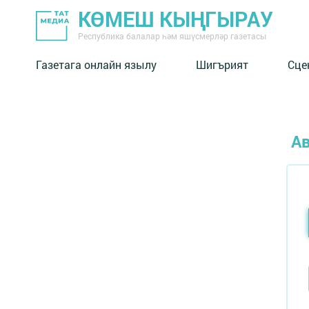
КӨМЕШ КЫҢГЫРАУ
Республика балалар һәм яшүсмерләр газетасы
Газетага онлайн язылу
Шигърият
Сце
А