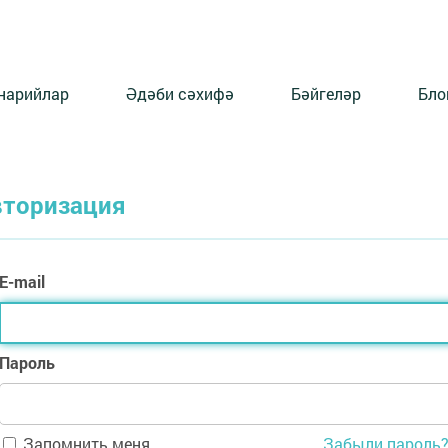
нарийлар
Әдәби сәхифә
Бәйгеләр
Бло
вторизация
E-mail
Пароль
Запомнить меня
Забыли пароль