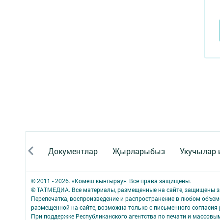
Документлар
Җырларыбыз
Укучылар
© 2011 - 2026. «Комеш кынгырау». Все права защищены.
© ТАТМЕДИА. Все материалы, размещенные на сайте, защищены з
Перепечатка, воспроизведение и распространение в любом объе
размещенной на сайте, возможна только с письменного согласия
При поддержке Республиканского агентства по печати и массов