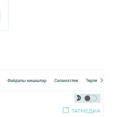
Файдалы киңәшләр
Сәламәтлек
Төрле темалар