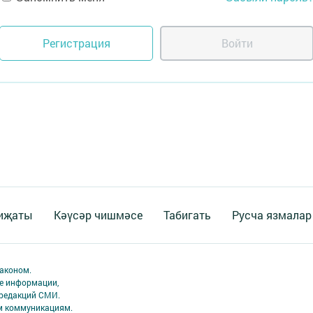
Регистрация
Войти
 иҗаты
Кәүсәр чишмәсе
Табигать
Русча язмалар
аконом.
ме информации,
 редакций СМИ.
ым коммуникациям.