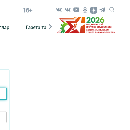
16+
глар
Газета тарихы
Әкият
Әкият язаб
?