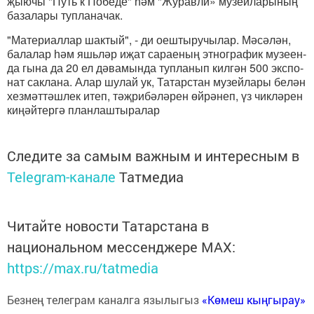
җы­ю­чы "Путь к По­бе­де" һәм "Жу­рав­ли» му­зей­ла­ры­ның
ба­за­ла­ры туп­ла­на­чак.
"Ма­те­ри­ал­лар шак­тый", - ди оеш­ты­ру­чы­лар. Мә­сә­лән,
ба­ла­лар һәм яшь­ләр иҗат са­рае­ның эт­ног­ра­фик му­зе­ен­
да гы­на да 20 ел дә­ва­мын­да туп­ла­нып кил­гән 500 экс­по­
нат сак­ла­на. Алар шу­лай ук, Та­тар­стан му­зей­ла­ры бе­лән
хез­мәт­тәш­лек итеп, тәҗ­ри­бә­лә­рен өй­рә­неп, үз чик­лә­рен
ки­ңәй­тер­гә план­лаш­ты­ра­лар
Следите за самым важным и интересным в
Telegram-канале
Татмедиа
Читайте новости Татарстана в
национальном мессенджере MАХ:
https://max.ru/tatmedia
Безнең телеграм каналга язылыгыз
«Көмеш кыңгырау»