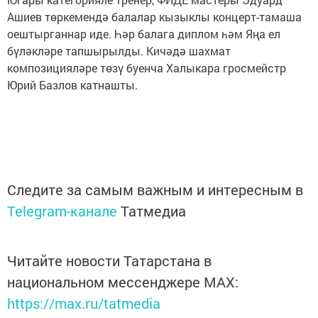
Ашиев төркемендә балалар кызыклы концерт-тамаша
оештырганнар иде. Һәр балага диплом һәм Яңа ел
бүләкләре тапшырылды. Кичәдә шахмат
композицияләре төзү буенча Халыкара гросмейстр
Юрий Базлов катнашты.
Следите за самым важным и интересным в
Telegram-канале
Татмедиа
Читайте новости Татарстана в
национальном мессенджере MАХ:
https://max.ru/tatmedia