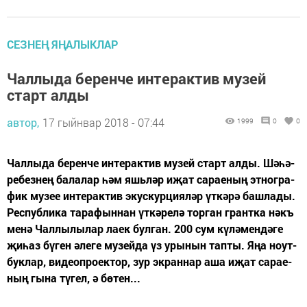
СЕЗНЕҢ ЯҢАЛЫКЛАР
Чал­лы­да бе­рен­че ин­те­рак­тив му­зей
старт ал­ды
автор,
17 гыйнвар 2018 - 07:44
1999
0
0
Чал­лы­да бе­рен­че ин­те­рак­тив му­зей старт ал­ды. Шә­һә­
ре­без­нең ба­ла­лар һәм яшь­ләр иҗат са­ра­е­ның эт­ног­ра­
фик му­зее ин­те­рак­тив экус­кур­ци­я­ләр үт­кә­рә баш­ла­ды.
Рес­пуб­ли­ка та­ра­фын­нан үт­кә­ре­лә тор­ган грант­ка нәкъ
ме­нә Чал­лы­лы­лар ла­ек бул­ган. 200 сум кү­лә­мен­дә­ге
җи­һаз бү­ген әле­ге му­зей­да үз уры­нын тап­ты. Яңа ноут­
бук­лар, ви­де­оп­ро­ек­тор, зур эк­ран­нар аша иҗат са­ра­е­
ның гы­на тү­гел, ә бө­тен...