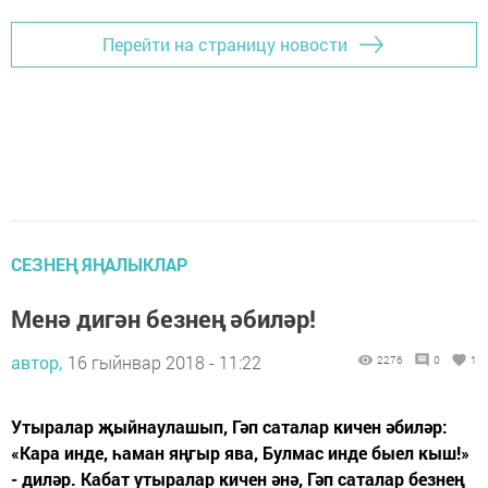
Перейти на страницу новости
СЕЗНЕҢ ЯҢАЛЫКЛАР
Менә дигән безнең әбиләр!
автор,
16 гыйнвар 2018 - 11:22
2276
0
1
Утыралар җыйнаулашып, Гәп саталар кичен әбиләр:
«Кара инде, һаман яңгыр ява, Булмас инде быел кыш!»
- диләр. Кабат утыралар кичен әнә, Гәп саталар безнең