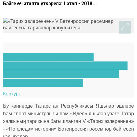
Бәйге өч этапта үткәрелә: I этап - 2018...
Татар халкының тарихына
багышланган «Тарих эзләреннән» V
Бөтенроссия рәсемнәр бәйгесенә
гаризалар кабул ителә!
Конкурс
Бу көннәрдә Татарстан Республикасы Яшьләр эшләре
һәм спорт министрлыгы һәм «Идел» яшьләр үзәге Татар
халкының тарихына багышланган V «Тарих эзләреннән»
- «По следам истории» Бөтенроссия рәсемнәр бәйгесен
уздыралар.