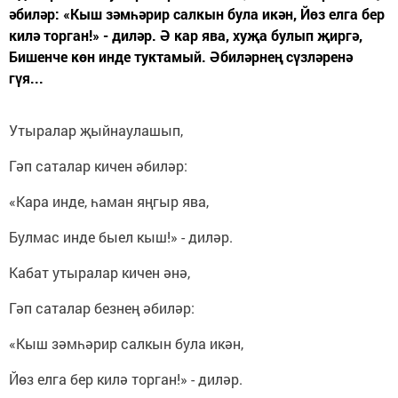
әбиләр: «Кыш зәмһәрир салкын була икән, Йөз елга бер
килә торган!» - диләр. Ә кар ява, хуҗа булып җиргә,
Бишенче көн инде туктамый. Әбиләрнең сүзләренә
гүя...
Утыралар җыйнаулашып,
Гәп саталар кичен әбиләр:
«Кара инде, һаман яңгыр ява,
Булмас инде быел кыш!» - диләр.
Кабат утыралар кичен әнә,
Гәп саталар безнең әбиләр:
«Кыш зәмһәрир салкын була икән,
Йөз елга бер килә торган!» - диләр.