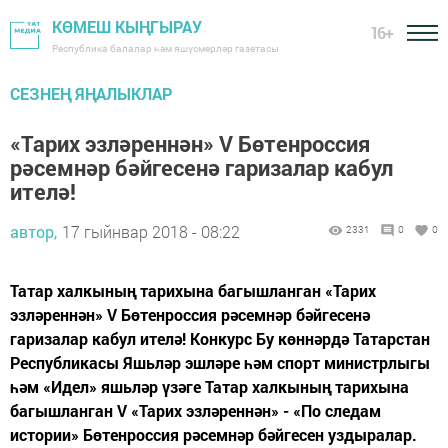
КӨМЕШ КЫҢГЫРАУ
16+
Республика балалар һәм яшүсмерләр газетасы
СЕЗНЕҢ ЯҢАЛЫКЛАР
«Тарих эзләреннән» V Бөтенроссия
рәсемнәр бәйгесенә гаризалар кабул
ителә!
автор,
17 гыйнвар 2018 - 08:22
2331
0
0
Татар халкының тарихына багышланган «Тарих
эзләреннән» V Бөтенроссия рәсемнәр бәйгесенә
гаризалар кабул ителә! Конкурс Бу көннәрдә Татарстан
Республикасы Яшьләр эшләре һәм спорт министрлыгы
һәм «Идел» яшьләр үзәге Татар халкының тарихына
багышланган V «Тарих эзләреннән» - «По следам
истории» Бөтенроссия рәсемнәр бәйгесен уздыралар.