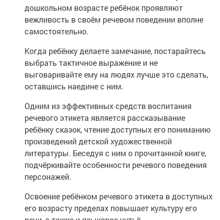
дошкольном возрасте ребёнок проявляют
вежливость в своём речевом поведении вполне
самостоятельно.
Когда ребёнку делаете замечание, постарайтесь
выбрать тактичное выражение и не
выговаривайте ему на людях лучше это сделать,
оставшись наедине с ним.
Одним из эффективных средств воспитания
речевого этикета является рассказывание
ребёнку сказок, чтение доступных его пониманию
произведений детской художественной
литературы. Беседуя с ним о прочитанной книге,
подчёркивайте особенности речевого поведения
персонажей.
Освоение ребёнком речевого этикета в доступных
его возрасту пределах повышает культуру его
речи, а также и языковое чутьё.