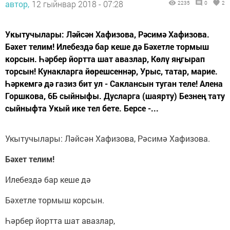
автор,
12 гыйнвар 2018 - 07:28
2235
0
2
Укытучылары: Ләйсән Хафизова, Рәсимә Хафизова.
Бәхет телим! Илебездә бар кеше дә Бәхетле тормыш
корсын. Һәрбер йортта шат авазлар, Көлү яңгырап
торсын! Кунакларга йөрешсеннәр, Урыс, татар, марие.
Һәркемгә дә газиз бит ул - Саклансын туган теле! Алена
Горшкова, 6Б сыйныфы. Дусларга (шаярту) Безнең тату
сыйныфта Укый ике тел бете. Берсе -...
Укытучылары: Ләйсән Хафизова, Рәсимә Хафизова.
Бәхет телим!
Илебездә бар кеше дә
Бәхетле тормыш корсын.
Һәрбер йортта шат авазлар,