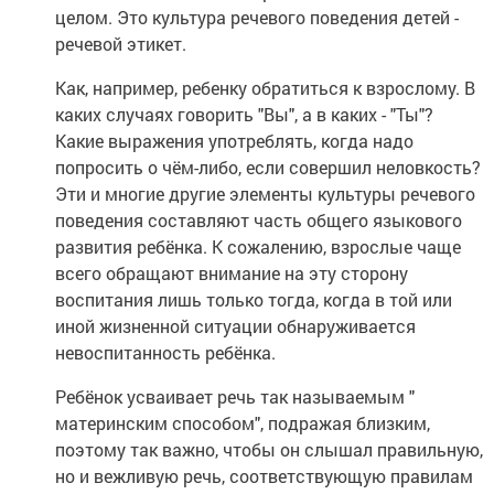
целом. Это культура речевого поведения детей -
речевой этикет.
Как, например, ребенку обратиться к взрослому. В
каких случаях говорить "Вы", а в каких - "Ты"?
Какие выражения употреблять, когда надо
попросить о чём-либо, если совершил неловкость?
Эти и многие другие элементы культуры речевого
поведения составляют часть общего языкового
развития ребёнка. К сожалению, взрослые чаще
всего обращают внимание на эту сторону
воспитания лишь только тогда, когда в той или
иной жизненной ситуации обнаруживается
невоспитанность ребёнка.
Ребёнок усваивает речь так называемым "
материнским способом", подражая близким,
поэтому так важно, чтобы он слышал правильную,
но и вежливую речь, соответствующую правилам