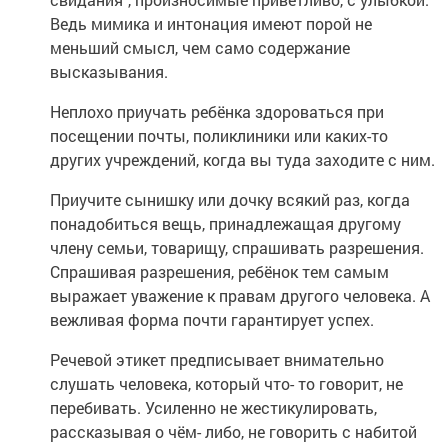
Ведь мимика и интонация имеют порой не
меньший смысл, чем само содержание
высказывания.
Неплохо приучать ребёнка здороваться при
посещении почты, поликлиники или каких-то
других учреждений, когда вы туда заходите с ним.
Приучите сынишку или дочку всякий раз, когда
понадобиться вещь, принадлежащая другому
члену семьи, товарищу, спрашивать разрешения.
Спрашивая разрешения, ребёнок тем самым
выражает уважение к правам другого человека. А
вежливая форма почти гарантирует успех.
Речевой этикет предписывает внимательно
слушать человека, который что- то говорит, не
перебивать. Усиленно не жестикулировать,
рассказывая о чём- либо, не говорить с набитой