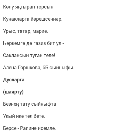
Көлү яңгырап торсын!
Кунакларга йөрешсеннәр,
Урыс, татар, марие.
Һәркемгә дә газиз бит ул -
Саклансын туган теле!
Алена Горшкова, 6Б сыйныфы.
Дусларга
(шая
рту)
Безнең тату сыйныфта
Укый ике тел бете.
Берсе - Ралинә исемле,