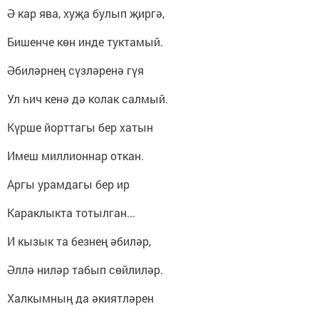
Ә кар ява, хуҗа булып җиргә,
Бишенче көн инде туктамый.
Әбиләрнең сүзләренә гүя
Ул һич кенә дә колак салмый.
Күрше йорттагы бер хатын
Имеш миллионнар откан.
Аргы урамдагы бер ир
Караклыкта тотылган...
И кызык та безнең әбиләр,
Әллә ниләр табып сөйлиләр.
Халкымның да әкиятләрен