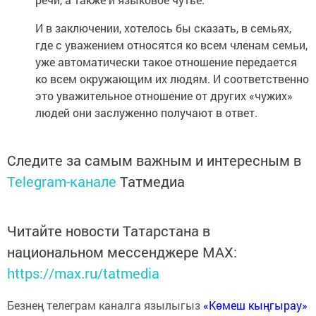
И в заключении, хотелось бы сказать, в семьях,
где с уважением относятся ко всем членам семьи,
уже автоматически такое отношение передается
ко всем окружающим их людям. И соответственно
это уважительное отношение от других «чужих»
людей они заслуженно получают в ответ.
Следите за самым важным и интересным в
Telegram-канале
Татмедиа
Читайте новости Татарстана в
национальном мессенджере MАХ:
https://max.ru/tatmedia
Безнең телеграм каналга язылыгыз
«Көмеш кыңгырау»