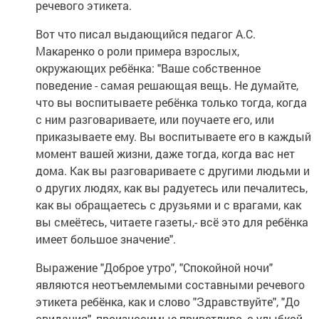
речевого этикета.
Вот что писал выдающийся педагог А.С.
Макаренко о роли примера взрослых,
окружающих ребёнка: "Ваше собственное
поведение - самая решающая вещь. Не думайте,
что вы воспитываете ребёнка только тогда, когда
с ним разговариваете, или поучаете его, или
приказываете ему. Вы воспитываете его в каждый
момент вашей жизни, даже тогда, когда вас нет
дома. Как вы разговариваете с другими людьми и
о других людях, как вы радуетесь или печалитесь,
как вы обращаетесь с друзьями и с врагами, как
вы смеётесь, читаете газеты,- всё это для ребёнка
имеет большое значение".
Выражение "Доброе утро", "Спокойной ночи"
являются неотъемлемыми составными речевого
этикета ребёнка, как и слово "Здравствуйте", "До
свидания", произносимые приветливо, с улыбкой.