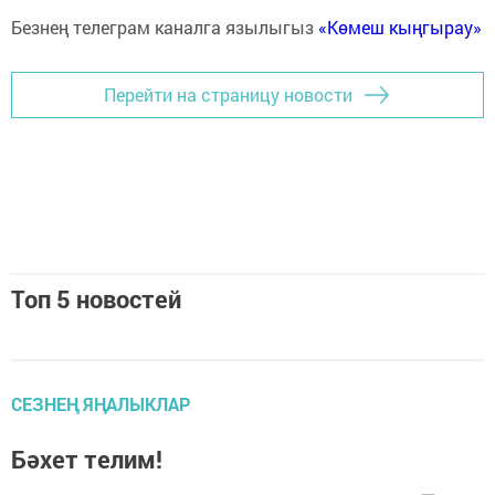
Безнең телеграм каналга язылыгыз
«Көмеш кыңгырау»
Перейти на страницу новости
Топ 5 новостей
СЕЗНЕҢ ЯҢАЛЫКЛАР
Бәхет телим!