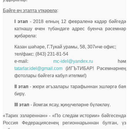
Бәйге өч этапта үткәрелә
:
I этап
- 2018 елның 12 февраленә кадәр бәйгедә
катнашу өчен түбәндәге адрес буенча рәсемнәр
җибәрелә:
Казан шәһәре, Г.Тукай урамы, 58, 307нче офис;
тел/факс: (843) 231-81-54
е-mail:
mc-idel@yandex.ru
һәм
tatarlar.idel@gmail.com
(ИГЪТИБАР! Рәсемнәрнең
фотолары бәйгегә кабул ителми!)
II этап
- жюри әгъзалары тарафыннан эшләргә бәя
бирү.
III этап
- йомгак ясау, җиңүчеләрне бүләкләү.
«Тарих эзләреннән» - «По следам истории» бәйгесендә
Россия Федерациясенең регионнарыннан булган, үз