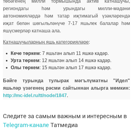
төбәгенең милли тормышында актив катнашучы,
региондагы һәм урындагы милли-мәдәни
автономияләрдә һәм татар иҗтимагый үзәкләрендә
иҗат белән шөгыльләнүче 7-17 яшьлек балалар һәм
яшүсмерләр катнаша ала.
Катнашучыларның яшь категорияләре
:
Кече төркем
: 7 яшьтән алып 11 яшкә кадәр.
Урта төркем
: 12 яшьтән алып 14 яшкә кадәр.
Олы төркем
: 15 яшьтән алып 17 яшкә кадәр.
Бәйге турында тулырак мәгълүматны "Идел"
яшьләр үзәгенең рәсми сайтыннан алырга мөмкин:
http://mc-idel.ru/tt/node/1847
.
Следите за самым важным и интересным в
Telegram-канале
Татмедиа