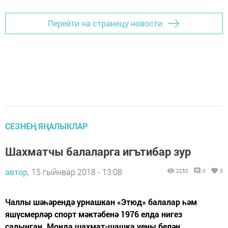
Перейти на страницу новости
СЕЗНЕҢ ЯҢАЛЫКЛАР
Шахматчы балаларга игътибар зур
автор,
15 гыйнвар 2018 - 13:08
2252
0
0
Чаллы шәһәрендә урнашкан «Этюд» балалар һәм
яшүсмерләр спорт мәктәбенә 1976 елда нигез
салынган. Монда шахмат-шашка уены белән