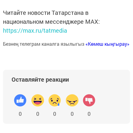
Читайте новости Татарстана в
национальном мессенджере MАХ:
https://max.ru/tatmedia
Безнең телеграм каналга язылыгыз
«Көмеш кыңгырау»
Оставляйте реакции
0
0
0
0
0