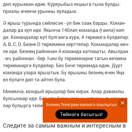
дип ку­рык­кан идек. Кур­ку­ы­быз ях­шы­га гы­на бул­ды:
приз­лы өчен­че урын­ны яу­ла­дык.
Ә ярыш ту­рын­да сөй­лә­сәк - ул бик озак бар­ды. Ко­ман­
да­лар да күп иде. Якын­ча 140лап ко­ман­да (га­и­лә) кил­
де. Ко­ман­да­лар күп бул­ган­га кү­рә, 4 төр­кем­гә бүл­де­ләр:
А, В, С, D. Без­не D төр­ке­ме­нә керт­те­ләр. Ко­ман­да­лар көч­
ле иде. Без­нең ра­йон­нан 4 ко­ман­да кат­наш­ты. Авыл­дан
- өч, ра­йон­нан - бер. Һәм бу төр­кем­нәр­не та­гын кеч­ке­нә
төр­кем­нәр­гә бүл­де­ләр. Без 5нче төр­кем­дә идек. Дүрт
ко­ман­да үза­ра ярыш­тык. Бу ярыш­ны без­нең өчен Яңа
ел бү­лә­ге дип тә әй­теп бу­ла.
Ми­нем­чә, мон­дый ярыш­лар бик ки­рәк. Алар дә­вам­лы
бул­сын­нар иде. Без әти бе­лән та­гын кат­на­шып, җи­ңү­че­
Безнең Телеграм-каналга язылыгыз
ләр бу­лыр­га те­ли­без.
Төймәгә басыгыз!
Следите за самым важным и интересным в