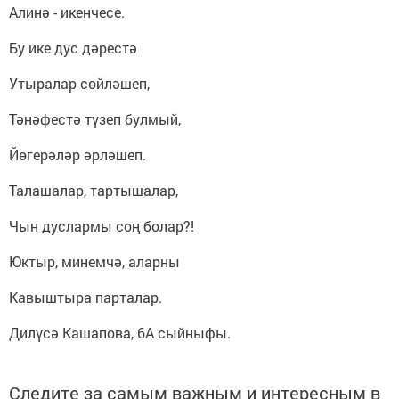
Алинә - икенчесе.
Бу ике дус дәрестә
Утыралар сөйләшеп,
Тәнәфестә түзеп булмый,
Йөгерәләр әрләшеп.
Талашалар, тартышалар,
Чын дуслармы соң болар?!
Юктыр, минемчә, аларны
Кавыштыра парталар.
Дилүсә Кашапова, 6А сыйныфы.
Следите за самым важным и интересным в