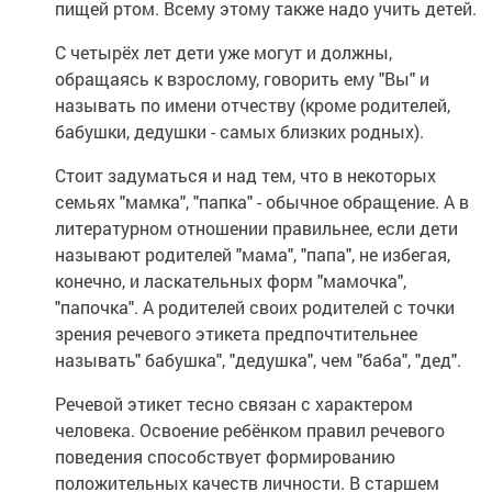
пищей ртом. Всему этому также надо учить детей.
С четырёх лет дети уже могут и должны,
обращаясь к взрослому, говорить ему "Вы" и
называть по имени отчеству (кроме родителей,
бабушки, дедушки - самых близких родных).
Стоит задуматься и над тем, что в некоторых
семьях "мамка", "папка" - обычное обращение. А в
литературном отношении правильнее, если дети
называют родителей "мама", "папа", не избегая,
конечно, и ласкательных форм "мамочка",
"папочка". А родителей своих родителей с точки
зрения речевого этикета предпочтительнее
называть" бабушка", "дедушка", чем "баба", "дед".
Речевой этикет тесно связан с характером
человека. Освоение ребёнком правил речевого
поведения способствует формированию
положительных качеств личности. В старшем