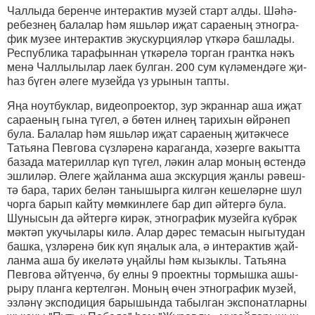
Чал­лы­да бе­рен­че ин­те­рак­тив му­зей старт ал­ды. Шә­һә­
ре­без­нең ба­ла­лар һәм яшь­ләр иҗат са­ра­е­ның эт­ног­ра­
фик му­зее ин­те­рак­тив экус­кур­ци­я­ләр үт­кә­рә баш­ла­ды.
Рес­пуб­ли­ка та­ра­фын­нан үт­кә­ре­лә тор­ган грант­ка нәкъ
ме­нә Чал­лы­лы­лар ла­ек бул­ган. 200 сум кү­лә­мен­дә­ге җи­
һаз бү­ген әле­ге му­зей­да үз уры­нын тап­ты.
Яңа ноут­бук­лар, ви­де­оп­ро­ек­тор, зур эк­ран­нар аша иҗат
са­ра­е­ның гы­на тү­гел, ә бө­тен ил­нең та­ри­хын өй­рә­неп
бу­ла. Ба­ла­лар һәм яшь­ләр иҗат са­ра­е­ның җи­тәк­че­се
Тать­я­на Пев­го­ва сүз­лә­ре­нә ка­ра­ган­да, хә­зер­ге ва­кыт­та
ба­за­да ма­те­рил­лар күп тү­гел, лә­кин алар мо­ның өс­тен­дә
эш­ли­ләр. Әле­ге җай­лан­ма аша экс­кур­ция җан­лы рә­веш­
тә ба­ра, та­рих бе­лән та­ны­шыр­га кил­гән ке­ше­ләр­не шул
чор­га ба­рып кай­ту мөм­кин­ле­ге бар дип әй­тер­гә бу­ла.
Шу­ны­сын да әй­тер­гә ки­рәк, эт­ног­ра­фик му­зей­га күб­рәк
мәк­тәп уку­чы­ла­ры ки­лә. Алар дә­рес те­ма­сын ны­гы­ту­дан
баш­ка, үз­лә­ре­нә бик күп яңа­лык ала, ә ин­те­рак­тив җай­
лан­ма аша бу ике­лә­тә уңай­лы һәм кы­зык­лы. Тать­я­на
Пев­го­ва әй­тү­ен­чә, бу ел­ны 9 про­ект­ны тор­мыш­ка ашы­
ры­ру план­га кер­тел­гән. Мо­ның өчен эт­ног­ра­фик му­зей,
эз­лә­нү экс­по­ди­ция ба­ры­шын­да та­был­ган экс­по­нат­лар­ны