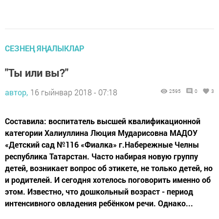
СЕЗНЕҢ ЯҢАЛЫКЛАР
"Ты или вы?"
автор,
16 гыйнвар 2018 - 07:18
2595
0
3
Составила: воспитатель высшей квалификационной
категории Халиуллина Люция Мударисовна МАДОУ
«Детский сад №116 «Фиалка» г.Набережные Челны
республика Татарстан. Часто набирая новую группу
детей, возникает вопрос об этикете, не только детей, но
и родителей. И сегодня хотелось поговорить именно об
этом. Известно, что дошкольный возраст - период
интенсивного овладения ребёнком речи. Однако...