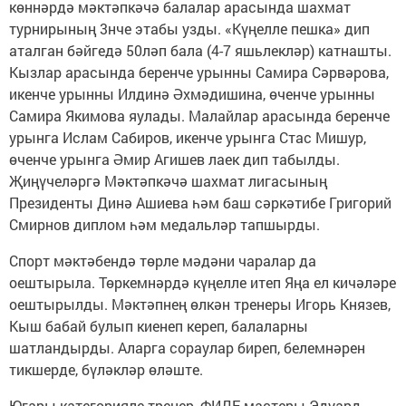
көннәрдә мәктәпкәчә балалар арасында шахмат
турнирының 3нче этабы узды. «Күңелле пешка» дип
аталган бәйгедә 50ләп бала (4-7 яшьлекләр) катнашты.
Кызлар арасында беренче урынны Самира Сәрвәрова,
икенче урынны Илдинә Әхмәдишина, өченче урынны
Самира Якимова яулады. Малайлар арасында беренче
урынга Ислам Сабиров, икенче урынга Стас Мишур,
өченче урынга Әмир Агишев лаек дип табылды.
Җиңүчеләргә Мәктәпкәчә шахмат лигасының
Президенты Динә Ашиева һәм баш сәркәтибе Григорий
Смирнов диплом һәм медальләр тапшырды.
Спорт мәктәбендә төрле мәдәни чаралар да
оештырыла. Төркемнәрдә күңелле итеп Яңа ел кичәләре
оештырылды. Мәктәпнең өлкән тренеры Игорь Князев,
Кыш бабай булып киенеп кереп, балаларны
шатландырды. Аларга сораулар биреп, белемнәрен
тикшерде, бүләкләр өләште.
Югары категорияле тренер, ФИДЕ мастеры Эдуард