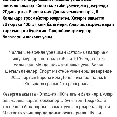
шөгыльләнәләр. Спорт мәктәбе үзенең эш дәверендә
20дән артык Европа һәм Дөнья чемпионнары, 8
Халыкара гросмейстер әзерләгән. Хәзерге вакытта
«Этюд»ка 400гә якын бала йөри. Алар яшьләренә карап
төркемнәргә бүленгән. Тәҗрибәле тренерлар
балаларны шахмат уены...
Чаллы шәһәрендә урнашкан «Этюд» балалар һәм
яшүсмерләр спорт мәктәбенә 1976 елда нигез
салынган. Монда шахмат-шашка уены белән
шөгыльләнәләр. Спорт мәктәбе үзенең эш дәверендә
20дән артык Европа һәм Дөнья чемпионнары, 8
Халыкара гросмейстер әзерләгән.
Хәзерге вакытта «Этюд»ка 400гә якын бала йөри. Алар
яшьләренә карап төркемнәргә бүленгән. Тәҗрибәле
тренерлар балаларны шахмат уены серләренә өйрәтә.
Мәктәптә ярышлар да даими оештырыла. Шушы