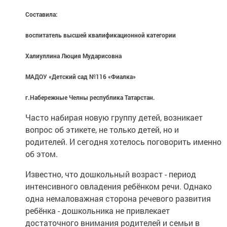
Составила:
воспитатель высшей квалификационной категории
Халиуллина Люция Мударисовна
МАДОУ «Детский сад №116 «Фиалка»
г.Набережные Челны республика Татарстан.
Часто набирая новую группу детей, возникает
вопрос об этикете, не только детей, но и
родителей. И сегодня хотелось поговорить именно
об этом.
Известно, что дошкольный возраст - период
интенсивного овладения ребёнком речи. Однако
одна немаловажная сторона речевого развития
ребёнка - дошкольника не привлекает
достаточного внимания родителей и семьи в