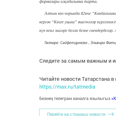
формалары иҗадилыкка тарта.
Алтын көз чорында 82нче “Көнбагышкай”
кергән “Көзге уңыш” яшелчәләр күргәзмәсе
күп кенә эшләре белән безне сөендерделә
Гөлнара Сәйфетдинова , Эл
ьвира
Фаты
Следите за самым важным и 
Читайте новости Татарстана 
https://max.ru/tatmedia
Безнең телеграм каналга язылыгыз
«
Перейти на страницу новости