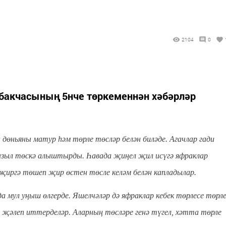
2104
0
 бакчасының 5нче төркеменнән хәбәрләр
дөньяны матур һәм төрле төсләр белән биләде. Агачлар гади
кызыл төскә алыштырды. Һавада җиңел җил исүгә яфраклар
ә җиргә төшеп җир өстен төсле келәм белән капладылар.
ул уңыш өлгерде. Яшелчәләр дә яфраклар кебек төрлесе төрл
ә җәлеп иттерделәр. Аларның төсләре генә түгел, хәтта төрле