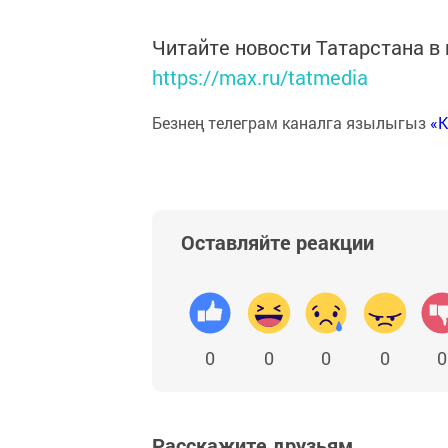
Читайте новости Татарстана 
https://max.ru/tatmedia
Безнең телеграм каналга язылыгыз
«
Оставляйте реакции
0
0
0
0
0
Расскажите друзьям