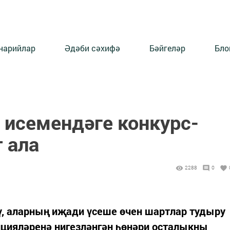
нарийлар
Әдәби сәхифә
Бәйгеләр
Бло
 исемендәге конкурс-
 ала
2288
0
ү, аларның иҗади үсеше өчен шартлар тудыру
ицияләренә нигезләнгән һөнәри осталыкны