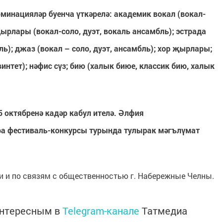
оминацияләр буенча үткәрелә: академик вокал (вокал-
җырлары (вокал-соло, дуэт, вокаль ансамбль); эстрада
ь); джаз (вокал – соло, дуэт, ансамбль); хор җырлары;
квинтет); нәфис сүз; бию (халык биюе, классик бию, халык
5 октябренә кадәр кабул ителә.
Әлфия
ра фестиваль-конкурсы турында тулырак мәгълүмат
 и по связям с общественностью г. Набережные Челны.
интересным в
Telegram-канале
Татмедиа