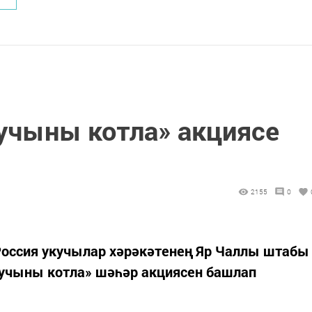
чыны котла» акциясе
2155
0
оссия укучылар хәрәкәтенең Яр Чаллы штабы
тучыны котла» шәһәр акциясен башлап