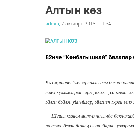
Алтын көз
admin,
2 октябрь 2018 - 11:54
82нче “Көнбагышкай” балалар
К
өз җитте. Үзенең тылсымы белән бөтен 
яшел күлмәкләрен сары, кызыл, саргылт-
әйлән-бәйлән уйныйлар, әйләнеп әкрен ген
Шушы көзнең матур чагында бакчаларда м
төсләре белән безнең игүтибарны үзләрен