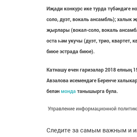
Иҗади конкурс ике турда түбәндәге н
соло, дуэт, вокаль ансамбль); халык 
җырлары (вокал-соло, вокаль ансамбл
оста һәм укучы (дуэт, трио, квартет, 
биюе эстрада биюе).
Катнашу өчен гаризалар 2018 елның 1
Авзалова
исемендәге Беренче халыка
белән
монда
танышырга була.
Управление информационной политики
Следите за самым важным и 