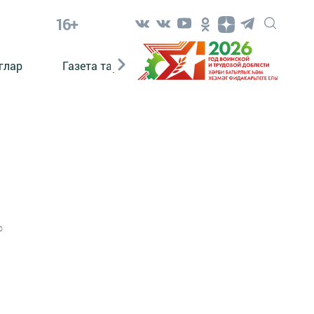
16+
глар
Газета тарихы
Әкият
Әкият язаб
0