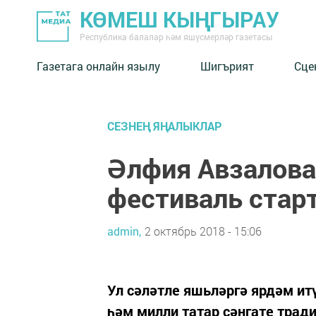
КӨМЕШ КЫҢГЫРАУ
Республика балалар һәм яшүсмерләр газетасы
Газетага онлайн язылу
Шигърият
Сце
СЕЗНЕҢ ЯҢАЛЫКЛАР
Әлфия Авзалова
фестиваль старт
admin,
2 октябрь 2018 - 15:06
Ул сәләтле яшьләргә ярдәм ит
һәм милли татар сәнгате трад