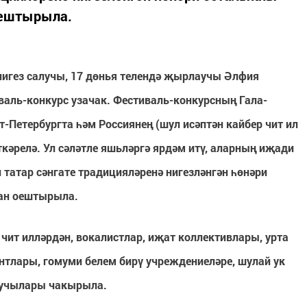
оештырыла.
 нигез салучы, 17 дөнья телендә җырлаучы
Әлфия
аль-конкурс узачак. Фестиваль-конкурсның Гала-
-Петербургта һәм Россиянең (шул исәптән кайбер чит ил
кәрелә. Ул сәләтле яшьләргә ярдәм итү, аларның иҗади
 татар сәнгате традицияләренә нигезләнгән һөнәри
ан оештырыла.
чит илләрдән, вокалистлар, иҗат коллективлары, урта
нтлары, гомуми белем бирү учреждениеләре, шулай ук
кучылары чакырыла.