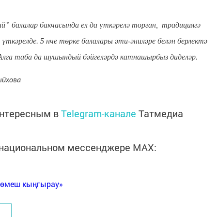
 балалар бакчасында ел да үткәрелә торган, традициягә
 үткәрелде. 5 нче төрке балалары әти-әниләре белән берлектә
р. Алга таба да шушындый бәйгеләрдә катнашырбыз диделәр.
йхова
интересным в
Telegram-канале
Татмедиа
в национальном мессенджере MАХ:
Көмеш кыңгырау»