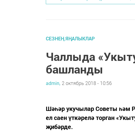
СЕЗНЕҢ ЯҢАЛЫКЛАР
Чаллыда «Укыту
башланды
admin,
2 октябрь 2018 - 10:56
Шәһәр укучылар Советы һәм Р
ел саен үткәрелә торган «Укы
җибәрде.