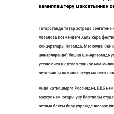
камилләштерү максатыннан 
Татарстанда татар эстрада сәнгатенә
Авзалова
исемендәге Халыкара фестив
концертлары Казанда, Мәскәүдә, Санкт
шәһәрләрендә) башка шәһәрләрендә үт
үсеше өчен шартлар тудыру һәм милли
осталыкны камилләштерү максатынн
Анда катнашырга Россиядән, БДБ һәм 
махсус һәм югары уку йортлары студе
өстәмә белем бирү учреждениеләре у