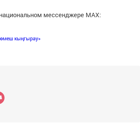
в национальном мессенджере MАХ:
Көмеш кыңгырау»