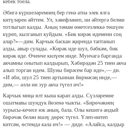
кебек тоела.
Әбигә күршеләремнең бер генә атна элек ялга
китүлә­рен әйттем. Ул, хәвефләнеп, ни әйтергә белми
тотлыгып калды. Аның тәмам өметсезлеккә төшүен
күреп, кызга­нып куйдым. «Бик кирәк идемени соң
алар?»—дим. Карчык баскан җирендә таптанып
алды, авыр сулады. «Кирәк иде шул, бәбкәм, бик
кирәк иде. Өченче килүем инде. Мунчага барганда
акчамны онытып калдырып, Хәбирәдән 25 тиен акча
алып торган идем. Шуны бирә­сем бар иде»,— ди.
«И әби, шул 25 тиен артыннан йөрмәсәң инде,—
дим,— әллә ни зур акча түгел ич!»
Карчык миңа ялт кына карап алды. Сүзләремне
ошат­мавы шундук йөзенә чыкты. «Бирөчәкнең
зурысы-кечесе юк аның, бала. Олы кешегә андый
бирәчәк белән яшәү дөрес түгел. Үлеп-нитеп
китсәм, өстемдә кала ич!» — диде. «Алайса, калдыр