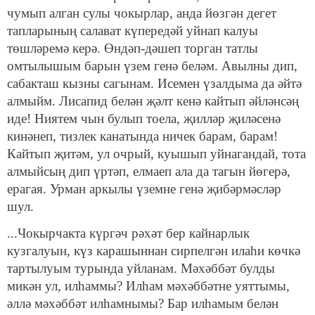
чумып алган сулы чокыр­лар, анда йөзгән дегет
тапларының салават күпередәй уйнап калуы
төшләремә керә. Өндәп-дәшеп торган татлы
омтылышым барын үзем генә беләм. Авылны дип,
сабак­таш кызны сагынам. Исемен үзалдыма да әйтә
алмыйм. Лисапид белән җәлт кенә кайтып әйләнсәң
иде! Ниятем чын булып тоела, җилләр җиләсенә
кинәнеп, тизлек кана­тында ничек барам, барам!
Кайтып җитәм, ул очрый, куышып уйнагандай, тота
алмыйсың дип үртәп, елмаеп ала да тагын йөгерә,
ерагая. Урман аркылы үземне генә җибәр­мәсләр
шул.
...Чокырчакта күргәч рәхәт бер кайнарлык
кузгалуын, күз карашыннан сирпелгән илаһи көчкә
тартылуым турын­да уйланам. Мәхәббәт булды
микән ул, илһаммы? Илһам мәхәббәтне уяттымы,
әллә мәхәббәт илһамнымы? Бар ил­һамым белән