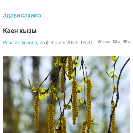
ӘДӘБИ СӘХИФӘ
Каен кызы
Роза Хафизова,
25 февраль 2023 - 09:31
1050
0
2