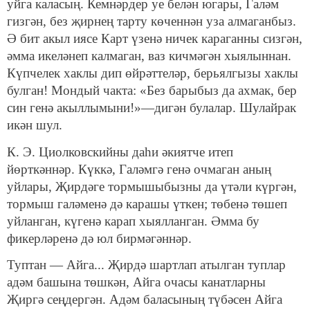
уйга каласың. Кемнәрдер уе белән юга­ры, Галәм
гизгән, без җирнең тарту көченнән уза алмаганбыз.
Ә бит акыл иясе Карт үзенә ничек караганны сизгән,
әмма икеләнеп калмаган, ваз кичмәгән хыялыннан.
Күпче­лек хаклы дип өйрәттеләр, берьялгызы хаклы
булган! Мон­дый чакта: «Без барыбыз да ахмак, бер
син генә акыллымы­ни!»—дигән булалар. Шулайрак
икән шул.
К. Э. Циолковскийны даһи әкиятче итеп
йөрткәннәр. Күккә, Галәмгә генә очмаган аның
уйлары, Җирдәге тор­мышыбызны да үтәли күргән,
тормыш галәменә дә карашы үткен; төбенә төшеп
уйланган, күгенә карап хыялланган. Әмма бу
фикерләренә дә юл бирмәгәннәр.
Туптан — Айга... Җирдә шартлап атылган туплар
адәм башына төшкән, Айга очасы канатларны
Җиргә сеңдергән. Адәм баласының түбәсен Айга