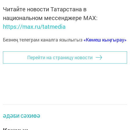
Читайте новости Татарстана в
национальном мессенджере MАХ:
https://max.ru/tatmedia
Безнең телеграм каналга язылыгыз
«Көмеш кыңгырау»
Перейти на страницу новости
ӘДӘБИ СӘХИФӘ