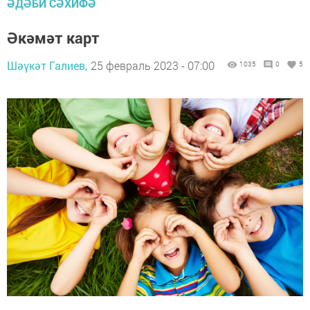
ӘДӘБИ СӘХИФӘ
Әкәмәт карт
Шәүкәт Галиев,
25 февраль 2023 - 07:00
1035
0
5