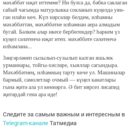
мәхәббәт иҗат иттемме? Ни булса да, бәбкә саклаган
сабый чагымда матурлыкка сокланып күңелдә уян­
ган илаһи көч. Күп нәрсәләр белдем, илһамны
мәхәббәттән, мәхәббәтне илһамнан аера алмадым
бугай. Бәлкем алар икесе бербөтендер? һәркем үз
күңел сәләтенчә иҗат итеп. мәхәббәте сәләтенчә
илһамлана...
Зәңгәрләнеп сызылып-сузылып калган яшьлек
урманна­ры, тойгы-хисләре, хыяллар сагындыра.
Мәхәббәтнең, ил­һамның тарту көче ул. Машиналар
бармый, самолетлар очмый — күңел канатлары
гына җитә ала ул көннәргә. Ә бит иярсез лисапид
җитәрдәй генә ара иде!
Следите за самым важным и интересным в
Telegram-канале
Татмедиа