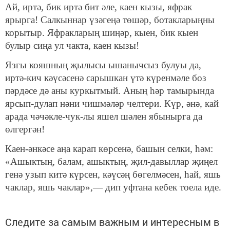
Ай, иртә, бик иртә бит әле, каен кызы, яфрак
ярырга! Салкыннар үзәгеңә төшәр, ботакларыңны
корытыр. Яф­ракларың шиңәр, кыен, бик кыен
булыр сиңа ул чакта, каен кызы!
Язгы кояшның җылысы ышанычсыз булуы да,
иртә-кич кәүсәсенә сарышкан үтә күренмәле боз
пәрдәсе дә аны куркытмый. Аның һәр тамырында
ярсып-дулап нә­ни чишмәләр челтери. Күр, әнә, кай
арада чәчәкле-чук-лы яшел шәлен ябынырга да
өлгергән!
Каен-әнкәсе аңа карап көрсенә, башын селки, һәм:
«Ашыктың, балам, ашыктың, җил-давыллар җиңел
генә узып китә күрсен, кәүсәң бөгелмәсен, һай, яшь
чаклар, яшь чаклар»,— дип уфтана кебек тоела иде.
Следите за самым важным и интересным в