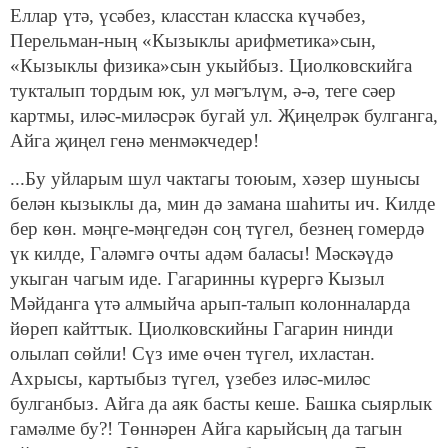
Еллар үтә, үсәбез, класстан класска күчәбез,
Перельман-ның «Кызыклы арифметика»сын,
«Кызыклы физика»сын укыйбыз. Циолковскийга
тукталып тордым юк, ул мәгълүм, ә-ә, теге сәер
картмы, иләс-миләсрәк бугай ул. Җиңелрәк булганга,
Айга җиңел генә менмәкчедер!
...Бу уйларым шул чактагы тоюым, хәзер шунысы
белән кызыклы да, мин дә замана шаһиты ич. Килде
бер көн. мәңге-мәңгедән соң түгел, безнең гомердә
үк килде, Галәм­гә очты адәм баласы! Мәскәүдә
укыган чагым иде. Гагарин­ны күрергә Кызыл
Мәйданга үтә алмыйча арып-талып ко­лонналарда
йөреп кайттык. Циолковскийны Гагарин нинди
олылап сөйли! Сүз име өчен түгел, ихластан.
Ахрысы, кар­тыбыз түгел, үзебез иләс-миләс
булганбыз. Айга да аяк басты кеше. Башка сыярлык
гамәлме бу?! Төннәрен Айга карыйсың да тагын