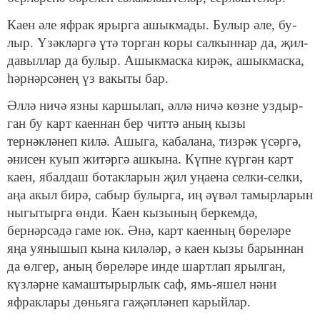
Каен әле яфрак ярырга ашыкмады. Булыр әле, бу­
лыр. Үзәкләргә үтә торган коры салкыннар да, җил-
давыллар да булыр. Ашыкмаска кирәк, ашыкмаска,
һәр­нәрсәнең үз вакыты бар.
Әллә ничә язны каршылап, әллә ничә көзне уздыр­
ган бу карт каеннан бер читтә аның кызы
тернәкләнеп килә. Ашыга, кабалана, тизрәк үсәргә,
әнисен куып житәргә ашкына. Күпне күргән карт
каен, ябалдаш ботак­ларын җил уңаена селки-селки,
аңа акыл бирә, сабыр булырга, иң әүвәл тамырларын
ныгытырга өнди. Каен кызының беркемдә,
бернәрсәдә гаме юк. Әнә, карт ка­енның бөреләре
яңа уянышып кына киләләр, ә каен кызы барыннан
да өлгер, аның бөреләре инде шартлап ярылган,
күзләрне камаштырырлык саф, ямь-яшел нәни
яфраклары дөньяга гаҗәпләнеп карыйлар.