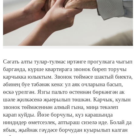
Сәгать алты тулар-тулмас иртәнге прогулкага чыгып
барганда, күрше квартирага звонок биреп торучы
кар­чыкка юлыктым. Звонок төймәсе шактый биектә,
әбинең буе тәбәнәк кенә: ул аяк очларына басып,
өскә үрелгән. Язгы пальто өстеннән бөркәнгән ак
шәле җилкәсенә җыерылып төшкән. Карчык, кулын
звонок төймәсеннән алмый гына, миңа текәлеп
карап куйды. Йөзе борчулы, күз карашында
ниндидер өметсезлек, аптыраш сизелә иде. Болай да
ябык, җыйнак гәүдәсе борчудан куыры­лып калган