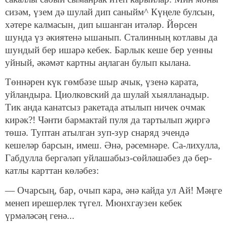
сизәм, үзем дә шулай дип саныйм^ Күңеле булсын,
хәтере калмасын, дип ышанган итәләр. Йөрсен
шунда үз әкиятенә ышанып. Сталинның котлавы да
шундый бер иша­рә кебек. Барлык кеше бер уенны
уйный, әкәмәт картны аңлаган булып кылана.
Төннәрен күк гөмбәзе шыр ачык, үзенә карата,
уйлан­дыра. Циолковский да шулай хыялланадыр.
Тик анда канат­сыз ракетада атылып ничек очмак
кирәк?! Чәнти бармактай пуля да тартылып җиргә
төшә. Туптан атылган зуп-зур снаряд эчендә
кешеләр барсын, имеш. Әнә, рәсемнәре. Са-лихулла,
Габдулла бергәләп уйлашабыз-сөйләшәбез дә бер­
катлы карттан көләбез:
— Очарсың, бар, очып кара, әнә кайда ул Ай! Мәңге
менеп ирешерлек түгел. Мюнхгаузен кебек
үрмәләсәң генә...