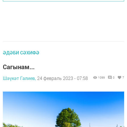
ӘДӘБИ СӘХИФӘ
Сагынам...
Шәүкәт Галиев,
24 февраль 2023 - 07:58
1099
0
7