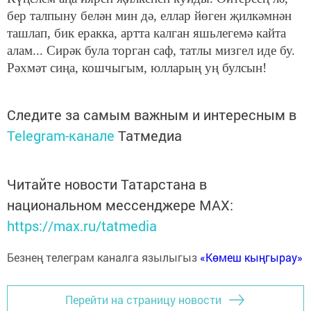
бер талпыну белән мин дә, еллар йөген җилкәмнән
ташлап, бик еракка, артта калган яшьлегемә кайта
алам... Сирәк була торган саф, татлы мизгел иде бу.
Рәхмәт сиңа, кошчыгым, юлларың уң булсын!
Следите за самым важным и интересным в
Telegram-канале
Татмедиа
Читайте новости Татарстана в
национальном мессенджере MАХ:
https://max.ru/tatmedia
Безнең телеграм каналга язылыгыз
«Көмеш кыңгырау»
Перейти на страницу новости