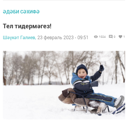
ӘДӘБИ СӘХИФӘ
Тел тидермәгез!
Шәүкәт Галиев,
23 февраль 2023 - 09:51
1024
0
1