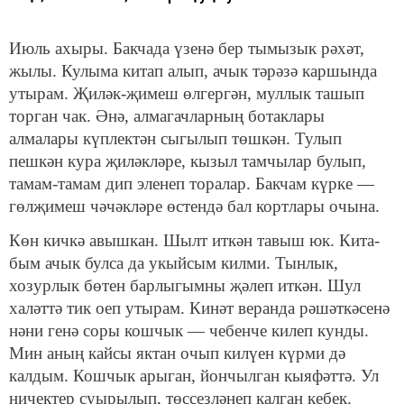
Июль ахыры. Бакчада үзенә бер тымызык рәхәт,
жылы. Кулыма китап алып, ачык тәрәзә каршында
уты­рам. Җиләк-җимеш өлгергән, муллык ташып
торган чак. Әнә, алмагачларның ботаклары
алмалары күплек­тән сыгылып төшкән. Тулып
пешкән кура җиләкләре, кызыл тамчылар булып,
тамам-тамам дип эленеп тора­лар. Бакчам күрке —
гөлҗимеш чәчәкләре өстендә бал кортлары очына.
Көн кичкә авышкан. Шылт иткән тавыш юк. Кита­
бым ачык булса да укыйсым килми. Тынлык,
хозурлык бөтен барлыгымны җәлеп иткән. Шул
халәттә тик оеп утырам. Кинәт веранда рәшәткәсенә
нәни генә соры кошчык — чебенче килеп кунды.
Мин аның кайсы яктан очып килүен күрми дә
калдым. Кошчык арыган, йончы­лган кыяфәттә. Ул
ничектер суырылып, төссезләнеп кал­ган кебек.