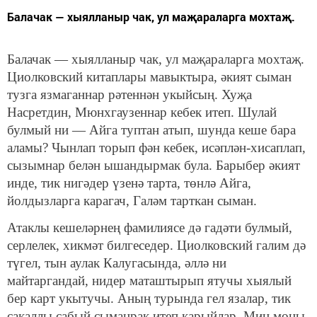
Балачак — хыялланыр чак, ул маҗараларга мохтаҗ.
Балачак — хыялланыр чак, ул маҗараларга мохтаҗ.
Ци­олковский китаплары мавыктыра, әкият сыман
тузга яз­маганнар рәтеннән укыйсың. Хуҗа
Насретдин, Мюнхгау­зеннар кебек итеп. Шулай
булмый ни — Айга туптан атып, шунда кеше бара
аламы? Чынлап торып фән кебек, исәплән-хисаплап,
сызымнар белән ышандырмак була. Барыбер әки­ят
инде, тик нигәдер үзенә тарта, төнлә Айга,
йолдызларга карагач, Галәм тарткан сыман.
Атаклы кешеләрнең фамилиясе дә гадәти булмый,
сер­лелек, хикмәт билгеседер. Циолковский галим дә
түгел, тын аулак Калугасында, әллә ни
майтаргандай, нидер маташ­тырып ятучы хыялый
бер карт укытучы. Аның турында гел язалар, тик
сакаллы сабый сыманрак итеп карыйлар. Мин моны