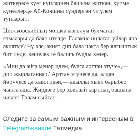
җиткерәсе куәт күпләрнең башына җиткән, күпме
күңелләрдә Ай-Кояшны сүндергән ул үлем
туплары...
Циолковскийның моңача мәгълүм булмаган
язмалары да бәян ителде. Галәмне иңләгән уйлар янә
әкиятме? Чү әле, әкият дип бала чакта бер ялгыштык
бит инде, кешелек тә балигъ булды хәзер.
«Мин дә айга менәр идем, булса арттан этүче»,—
дип җырлаганнар.' Арттан этүчесе дә, алдан
йөрүчесе дә хыял икән,— акыллы хыял барыбер
чынга аша. Җирдәге бер хы­ялый картның башына
чиксез Галәм сыйган...
Следите за самым важным и интересным в
Telegram-канале
Татмедиа