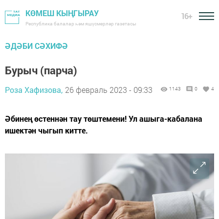
КӨМЕШ КЫҢГЫРАУ
16+
Республика балалар һәм яшүсмерләр газетасы
ӘДӘБИ СӘХИФӘ
Бурыч (парча)
Роза Хафизова,
26 февраль 2023 - 09:33
1143
0
4
Әбинең өстеннән тау төштемени! Ул ашыга-кабалана
ишектән чыгып китте.