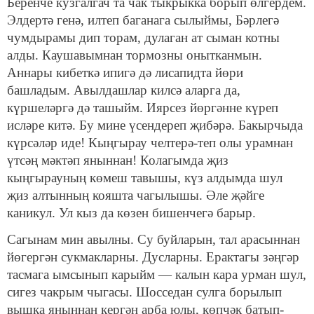
Беренче кузгалгач та чак тыкрыкка борып өлгердем.
Элдертә генә, илтеп баганага сылыймы, Бәрлегә
чумдырамы дип торам, дулаган ат сыман котны
алды. Каушавымнан тормозны онытканмын.
Аннары кибеткә ипигә дә лисапидта йөри
башладым. Авылдашлар килсә аларга да,
күршеләргә дә ташыйм. Иярсез йөргәнне күреп
исләре китә. Бу мине үсен­дереп җибәрә. Бакырчыда
күрсәләр иде! Кыңгырау челтерә-теп олы урамнан
үтсәң мәктәп яныннан! Колагымда җиз
кыңгырауның көмеш тавышы, күз алдымда шул
җиз алтын­ның кояшта чагылышы. Әле җәйге
каникул. Ул кыз да көзен бишенчегә барыр.
Сагынам мин авылны. Су буйларын, тал арасыннан
йөгергән сукмакларны. Дусларны. Ерактагы зәңгәр
тас­мага ымсынып карыйм — калын кара урман шул,
сигез чакрым чыгасы. Шосседан сулга борылып
вышка яныннан кергән арба юлы, көпчәк батып-