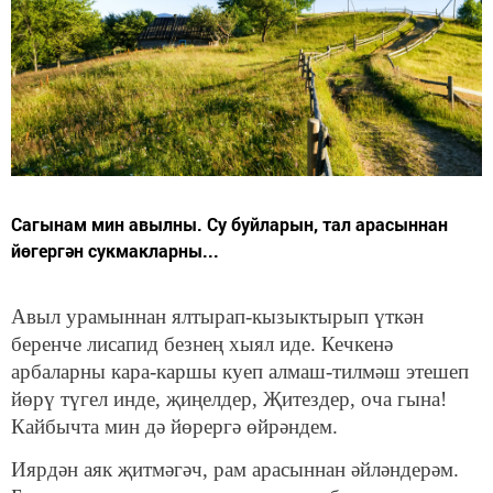
Сагынам мин авылны. Су буйларын, тал арасыннан
йөгергән сукмакларны...
Авыл урамыннан ялтырап-кызыктырып үткән
беренче лисапид безнең хыял иде. Кечкенә
арбаларны кара-каршы куеп алмаш-тилмәш этешеп
йөрү түгел инде, җиңелдер, Җитездер, оча гына!
Кайбычта мин дә йөрергә өйрәндем.
Иярдән аяк җитмәгәч, рам арасыннан әйләндерәм.