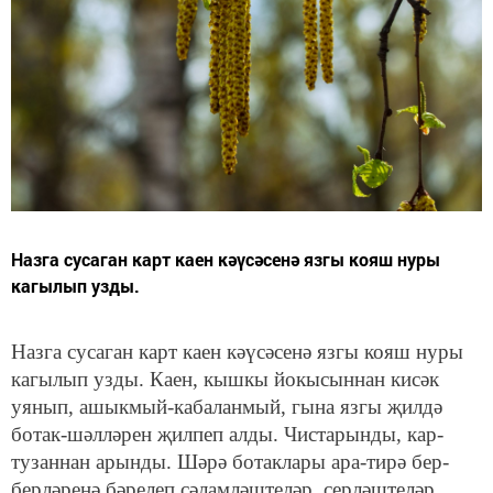
Назга сусаган карт каен кәүсәсенә язгы кояш нуры
кагылып узды.
Назга сусаган карт каен кәүсәсенә язгы кояш нуры
кагылып узды. Каен, кышкы йокысыннан кисәк
уянып, ашыкмый-кабаланмый, гына язгы җилдә
ботак-шәлләрен җилпеп алды. Чистарынды, кар-
тузаннан арынды. Шәрә ботаклары ара-тирә бер-
берләренә бәрелеп сәлам­ләштеләр, серләштеләр.