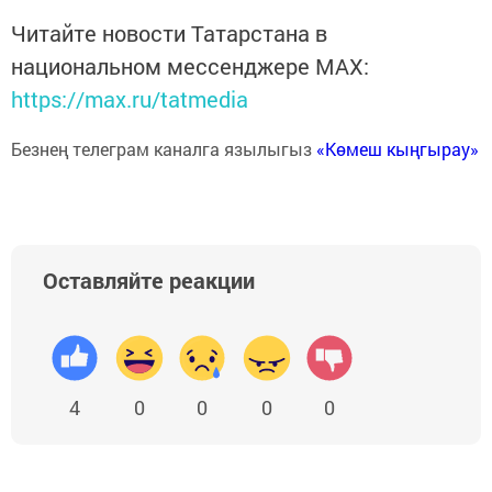
Читайте новости Татарстана в
национальном мессенджере MАХ:
https://max.ru/tatmedia
Безнең телеграм каналга язылыгыз
«Көмеш кыңгырау»
Оставляйте реакции
4
0
0
0
0