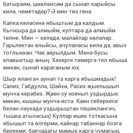
батыраям, шик­ләнсәм дә сынап карыйсы
килә, чеметәдер? Ә мин тиз генә.
Капка келәсенә ябыштым да калдым.
Кычкыра да ал­мыйм, куптара да алмыйм
телне. Мин — келәдә, малайлар көләләр.
Гарьлектән елыйсы, ачуланасы килә дә, авыз
тотлыккан. Чак аерылдым. Менә бусы
елавыктыр аның. Хәзер­ге тимергә тел ябыша
микән, сынап караганым юк.
Шыр ялангач аунап та карга ябышмадык!
Салих, Габ­дулла, Шәйхи, Расих җыелышып
мунча керәбез. Җәен су коенып уздырдык
микән, кышкы мунча истә. Каен себеркесе
белән ләүкәдә уздырыштан пешекләнгәч,
тышка атыласың! Куллар ишек тоткасына
ябышып та өлгерми, кайнар табан­нар бозга
берекми, бакчадагы мамык карга чумасың,