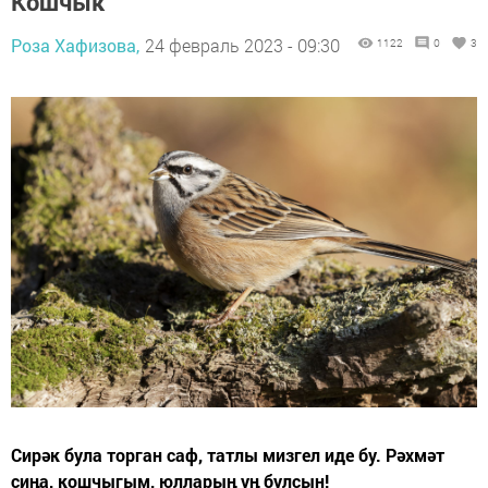
Кошчык
Роза Хафизова,
24 февраль 2023 - 09:30
1122
0
3
Сирәк була торган саф, татлы мизгел иде бу. Рәхмәт
сиңа, кошчыгым, юлларың уң булсын!