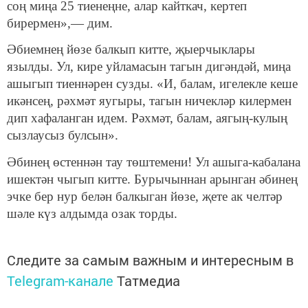
соң миңа 25 тиенеңне, алар кайт­кач, кертеп
бирермен»,— дим.
Әбиемнең йөзе балкып китте, җыерчыклары
язылды. Ул, кире уйламасын тагын дигәндәй, миңа
ашыгып ти­еннәрен сузды. «И, балам, игелекле кеше
икәнсең, рәх­мәт яугыры, тагын ничекләр килермен
дип хафаланган идем. Рәхмәт, балам, аягың-кулың
сызлаусыз булсын».
Әбинең өстеннән тау төштемени! Ул ашыга-кабалана
ишектән чыгып китте. Бурычыннан арынган әбинең
эчке бер нур белән балкыган йөзе, җете ак челтәр
шәле күз алдымда озак торды.
Следите за самым важным и интересным в
Telegram-канале
Татмедиа