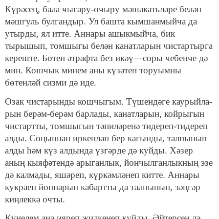
Күрәсең, бала чыгару-очыру мәшәкатьләре белән
мәшгуль булгандыр. Ул башта кымшанмыйча да
утырды, ял итте. Аннары ашыкмыйча, бик
тырышып, томшыгы белән канатларын чистартырга
кереште. Бө­тен әтрафта без икәү—соры чебенче дә
мин. Кошчык минем аны күзәтеп торуымны
бөтенләй сизми дә иде.
Озак чистарынды кошчыгым. Түшендәге каурыйла­
рын берәм-берәм барлады, канатларын, койрыгын
чис­тартты, томшыгын тәпиләренә тидереп-тидереп
алды. Соңыннан иркенләп бер кагынды, талпынып
алды һәм күз алдында үзгәрде дә куйды. Хәзер
аның кыяфәтендә арыганлык, йончылганлыкның эзе
дә калмады, яшәреп, күркәмләнеп китте. Аннары
кукраеп йоннарын кабартты да талпынып, зәңгәр
киңлеккә очты.
Күңелем аңа ияреп җилкенеп куйды. Әйтерсең лә,