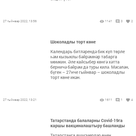
27 гыйнвар 2022, 13:56
1141
0
2
Шоколадлы торт көне
Календарь битләрендә бик күп төрле
һәм кызыклы бәйрәмнәр табарга
мөмкин. Әле кайсыбер көнгә хәтта
берничә бәйрәм дә туры килә. Мәсәлән,
бүген – 27нче гыйнвар – шоколадлы
торт көне икән.
27 гыйнвар 2022, 13:21
1611
1
4
Татарстанда балаларны Covid-19га
каршы вакциналаштыру башланды
Татарстанга яшүсмерләр өчен