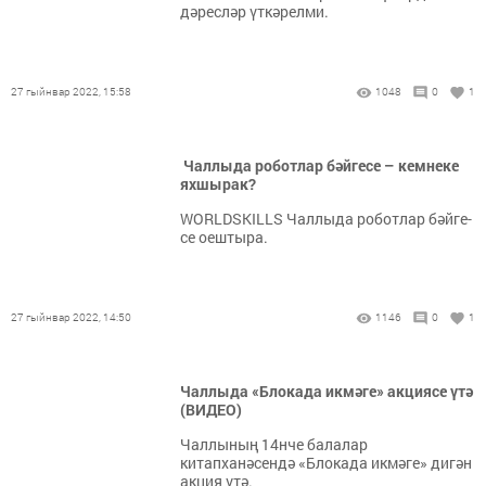
дәресләр үткәрелми.
27 гыйнвар 2022, 15:58
1048
0
1
Чал­лы­да ро­бот­лар бәй­ге­се – кем­не­ке
ях­шы­рак?
WORLDSKILLS Чал­лы­да ро­бот­лар бәй­ге­
се оеш­ты­ра.
27 гыйнвар 2022, 14:50
1146
0
1
Чаллыда «Блокада икмәге» акциясе үтә
(ВИДЕО)
Чаллының 14нче балалар
китапханәсендә «Блокада икмәге» дигән
акция үтә.