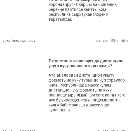
коронавируска каршы вакцинаның
беренче партиясе кайтты һәм
республика сырхауханәләренә
таратылды.
27 гыйнвар 2022, 09:24
1419
0
0
Татарстан мәктәпләрендә дистанцион
укуга күчү планлаштырыламы?
Ата-аналардан дистанцион укыту
форматына күчү турында күп сораулар
килә. Республикада массакүләм
дистанцион уку форматына күчү
планлаштырылмый. Бүгенге көндә теге
яки бу учреждениедә эпидемиологик
хәлгә бәйле рәвештә шәхси чара
кулланыла.