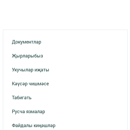
Документлар
Җырларыбыз
Укучылар иҗаты
Кәүсәр чишмәсе
Табигать
Русча язмалар
Файдалы киңәшләр