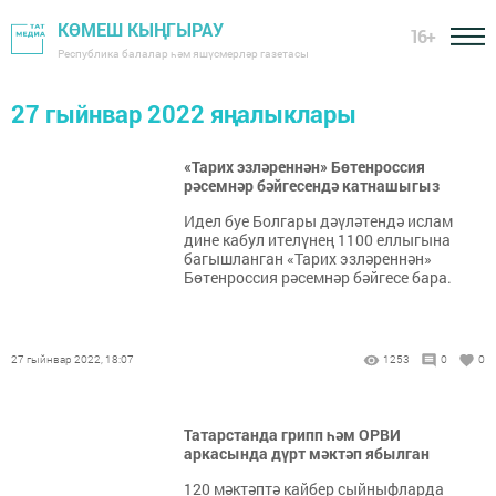
КӨМЕШ КЫҢГЫРАУ
16+
Республика балалар һәм яшүсмерләр газетасы
27 гыйнвар 2022 яңалыклары
«Тарих эзләреннән» Бөтенроссия
рәсемнәр бәйгесендә катнашыгыз
Идел буе Болгары дәүләтендә ислам
дине кабул ителүнең 1100 еллыгына
багышланган «Тарих эзләреннән»
Бөтенроссия рәсемнәр бәйгесе бара.
27 гыйнвар 2022, 18:07
1253
0
0
Татарстанда грипп һәм ОРВИ
аркасында дүрт мәктәп ябылган
120 мәктәптә кайбер сыйныфларда