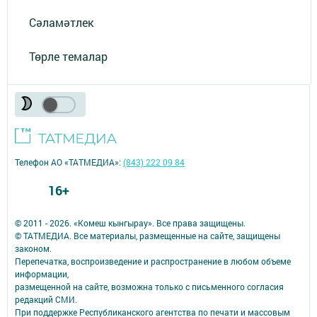
Сәламәтлек
Төрле темалар
Телефон АО «ТАТМЕДИА»:
(843) 222 09 84
16+
© 2011 - 2026. «Комеш кынгырау». Все права защищены.
© ТАТМЕДИА. Все материалы, размещенные на сайте, защищены
законом.
Перепечатка, воспроизведение и распространение в любом объеме
информации,
размещенной на сайте, возможна только с письменного согласия
редакций СМИ.
При поддержке Республиканского агентства по печати и массовым