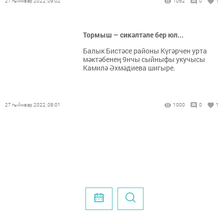
27 гыйнвар 2022, 09:02
1062
0
1
Тормыш – сикәлтәле бер юл...
Балык Бистәсе районы Күгәрчен урта
мәктәбенең 9нчы сыйныфы укучысы
Камилә Әхмәдиева шигыре.
27 гыйнвар 2022, 08:01
1000
0
1