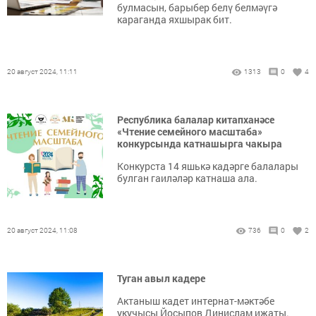
булмасын, барыбер белү белмәүгә
караганда яхшырак бит.
20 август 2024, 11:11
1313
0
4
Республика балалар китапханәсе
«Чтение семейного масштаба»
конкурсында катнашырга чакыра
Конкурста 14 яшькә кадәрге балалары
булган гаиләләр катнаша ала.
20 август 2024, 11:08
736
0
2
Туган авыл кадере
Актаныш кадет интернат-мәктәбе
укучысы Йосыпов Динислам иҗаты.