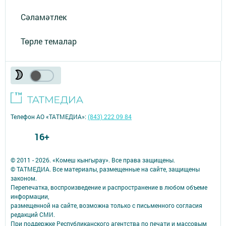
Сәламәтлек
Төрле темалар
Телефон АО «ТАТМЕДИА»:
(843) 222 09 84
16+
© 2011 - 2026. «Комеш кынгырау». Все права защищены.
© ТАТМЕДИА. Все материалы, размещенные на сайте, защищены
законом.
Перепечатка, воспроизведение и распространение в любом объеме
информации,
размещенной на сайте, возможна только с письменного согласия
редакций СМИ.
При поддержке Республиканского агентства по печати и массовым