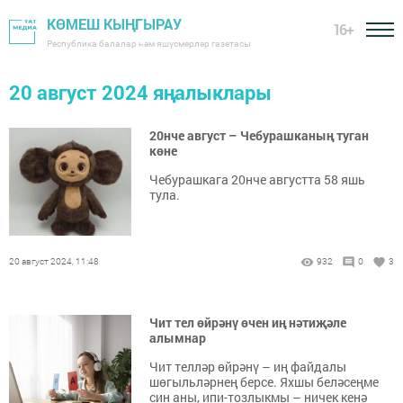
КӨМЕШ КЫҢГЫРАУ
16+
Республика балалар һәм яшүсмерләр газетасы
20 август 2024 яңалыклары
20нче август – Чебурашканың туган
көне
Чебурашкага 20нче августта 58 яшь
тула.
20 август 2024, 11:48
932
0
3
Чит тел өйрәнү өчен иң нәтиҗәле
алымнар
Чит телләр өйрәнү – иң файдалы
шөгыльләрнең берсе. Яхшы беләсеңме
син аны, ипи-тозлыкмы – ничек кенә