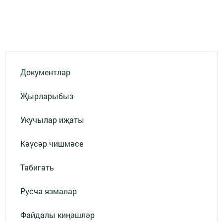
Документлар
Җырларыбыз
Укучылар иҗаты
Кәүсәр чишмәсе
Табигать
Русча язмалар
Файдалы киңәшләр