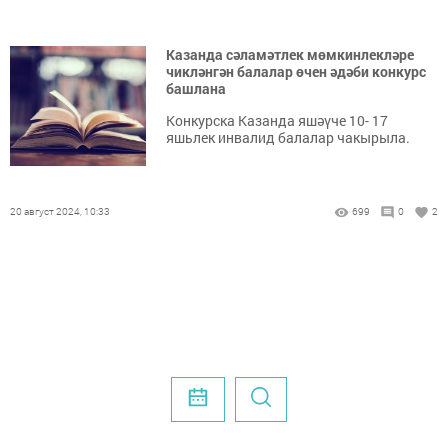
Казанда сәламәтлек мөмкинлекләре
чикләнгән балалар өчен әдәби конкурс
башлана
Конкурска Казанда яшәүче 10- 17
яшьлек инвалид балалар чакырыла.
20 август 2024, 10:33
699
0
2