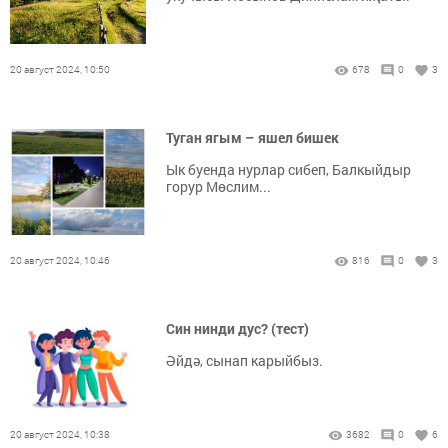
20 август 2024, 10:50
678
0
3
Туган ягым – яшел бишек
Ык буенда нурлар сибеп, Балкыйдыр
горур Мөслим...
20 август 2024, 10:46
816
0
3
Cин нинди дус? (тест)
Әйдә, сынап карыйбыз.
20 август 2024, 10:38
3682
0
6