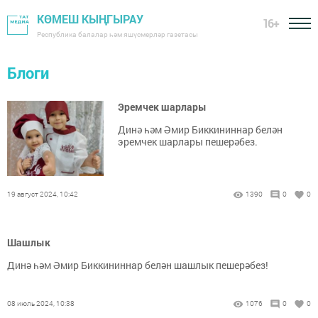
КӨМЕШ КЫҢГЫРАУ
16+
Республика балалар һәм яшүсмерләр газетасы
Блоги
Эремчек шарлары
Динә һәм Әмир Биккининнар белән
эремчек шарлары пешерәбез.
19 август 2024, 10:42
1390
0
0
Шашлык
Динә һәм Әмир Биккининнар белән шашлык пешерәбез!
08 июль 2024, 10:38
1076
0
0