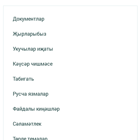
Документлар
Җырларыбыз
Укучылар иҗаты
Кәүсәр чишмәсе
Табигать
Русча язмалар
Файдалы киңәшләр
Сәламәтлек
Төрле темалар