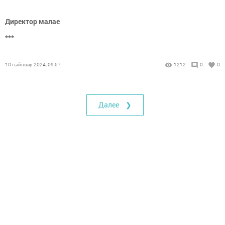
Директор малае
***
10 гыйнвар 2024, 09:57
1212
0
0
Далее ❯