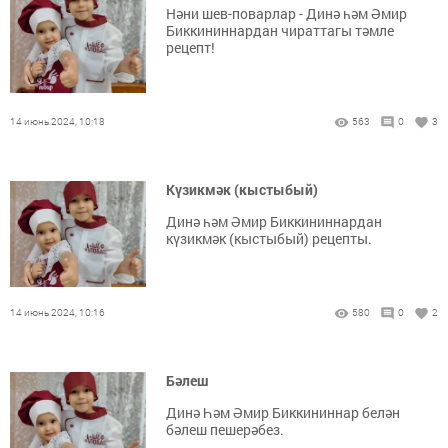
Нәни шев-поварлар - Динә һәм Әмир
Биккининнардан чираттагы тәмле
рецепт!
14 июнь 2024, 10:18
563
0
3
Күзикмәк (кыстыбый)
Динә һәм Әмир Биккининнардан
күзикмәк (кыстыбый) рецепты.
14 июнь 2024, 10:16
580
0
2
Бәлеш
Динә Һәм Әмир Биккининнар белән
бәлеш пешерәбез.