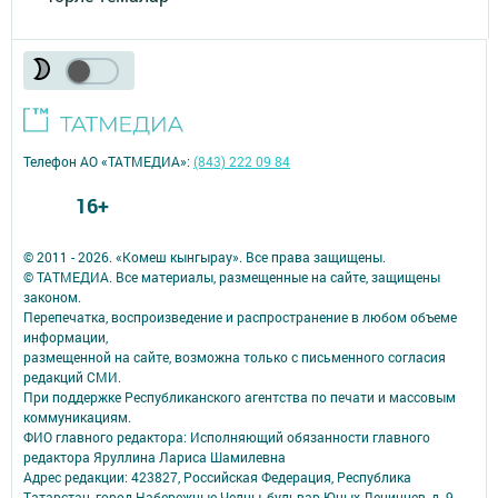
Телефон АО «ТАТМЕДИА»:
(843) 222 09 84
16+
© 2011 - 2026. «Комеш кынгырау». Все права защищены.
© ТАТМЕДИА. Все материалы, размещенные на сайте, защищены
законом.
Перепечатка, воспроизведение и распространение в любом объеме
информации,
размещенной на сайте, возможна только с письменного согласия
редакций СМИ.
При поддержке Республиканского агентства по печати и массовым
коммуникациям.
ФИО главного редактора: Исполняющий обязанности главного
редактора Яруллина Лариса Шамилевна
Адрес редакции: 423827, Российская Федерация, Республика
Татарстан, город Набережные Челны, бульвар Юных Ленинцев, д. 9.