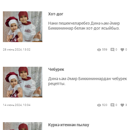
Хот-дог
Нәни пешекчеләребез Динә һәм Әмир
Биккининнар белән хот-дог ясыйбыз.
28 июнь 2024, 13:02
559
0
0
Чебурек
Динә һәм Әмир Биккининнардан чебурек
рецепты.
14 июнь 2024, 10:34
520
0
3
Күркә итеннән пылау