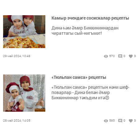
Камыр эчендәге сосискалар рецепты
Динә һәм Әмир Биккининнардан
чираттагы сый-нигъмәт!
29 май 2024, 10:48
570
0
3
«Тюльпан самса» рецепты
«Тюльпан самса» рецептын нәни шеф-
поварлар - Динә белән Әмир
Биккининнар тәкъдим итә😍
28 май 2024, 14:05
595
0
3