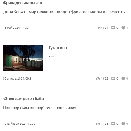
Фрикаделькалы аш
Динә белән Әмир Биккининнардан фрикаделькалы аш рецепты.
13 май 2024, 14:30
564
0
4
Туган йорт
***
09 апрель 2024, 09:31
1662
0
0
«Энекәш» дигән бәби
Нәниләр (һәм әниләр) өчен нәни хикәя.
10 гыйнвар 2024, 10:00
1168
0
0