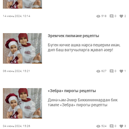
14 июнь 2024, 10:14
518
0
2
Эремчек пилмәне рецепты
Бүген кичке ашка нәрсә пешерим икән,
дип баш ватучыларга җавап әзер!
06 июнь 2024, 15:21
627
0
1
«Зебра» пирогы рецепты
Динә һәм Әмир Биккининнардан бик
тәмле «Зебра» пирогы рецепты
04 июнь 2024, 15:26
524
0
3