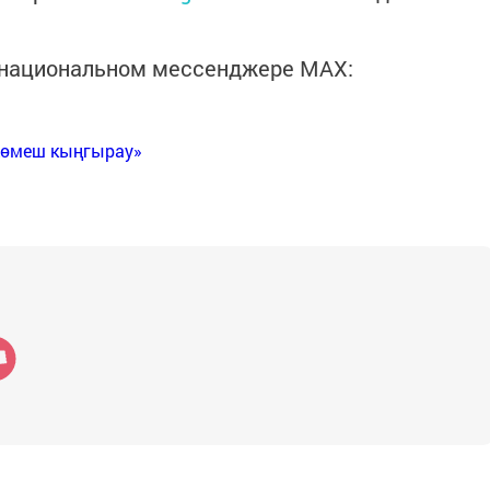
в национальном мессенджере MАХ:
Көмеш кыңгырау»