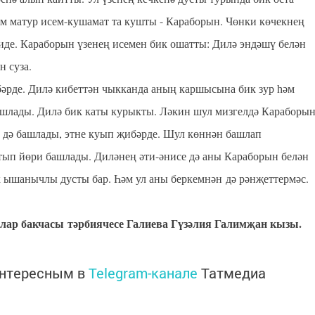
әм матур исем-кушамат та кушты - Караборын. Чөнки көчекнең
 иде. Караборын үзенең исемен бик ошатты: Дилә эндәшү белән
н суза.
бәрде. Дилә кибеттән чыкканда аның каршысына бик зур һәм
башлады. Дилә бик каты курыкты. Ләкин шул мизгелдә Караборы
ә дә башлады, этне куып җибәрде. Шул көннән башлап
тып йөри башлады. Диләнең әти-әнисе дә аны Караборын белән
 ышанычлы дусты бар. Һәм ул аны беркемнән дә рәнҗеттермәс.
лар бакчасы тәрбиячесе Галиева Гүзәлия Галимҗан кызы.
интересным в
Telegram-канале
Татмедиа