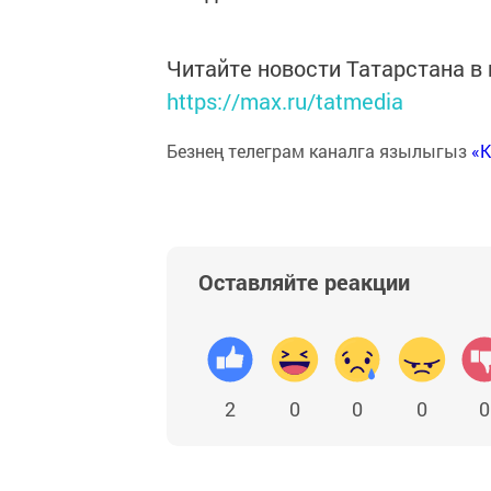
Читайте новости Татарстана 
https://max.ru/tatmedia
Безнең телеграм каналга язылыгыз
«
Оставляйте реакции
2
0
0
0
0