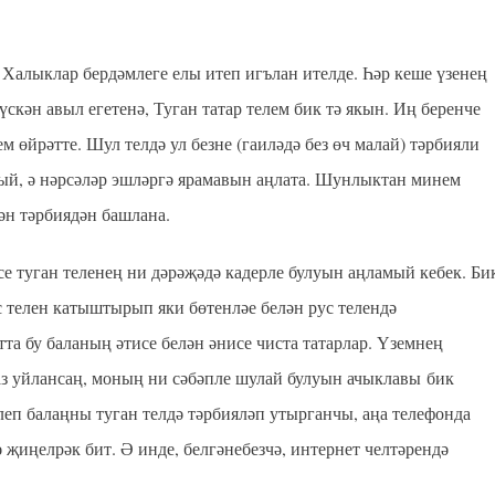
м Халыклар бердәмлеге елы итеп игълан ителде. Һәр кеше үзенең
үскән авыл егетенә, Туган татар телем бик тә якын. Иң беренче
м өйрәтте. Шул телдә ул безне (гаиләдә без өч малай) тәрбияли
ярый, ә нәрсәләр эшләргә ярамавын аңлата. Шунлыктан минем
гән тәрбиядән башлана.
се туган теленең ни дәрәҗәдә кадерле булуын аңламый кебек. Би
с телен катыштырып яки бөтенләе белән рус телендә
та бу баланың әтисе белән әнисе чиста татарлар. Үземнең
аз уйлансаң, моның ни сәбәпле шулай булуын ачыклавы бик
п балаңны туган телдә тәрбияләп утырганчы, аңа телефонда
иңелрәк бит. Ә инде, белгәнебезчә, интернет челтәрендә