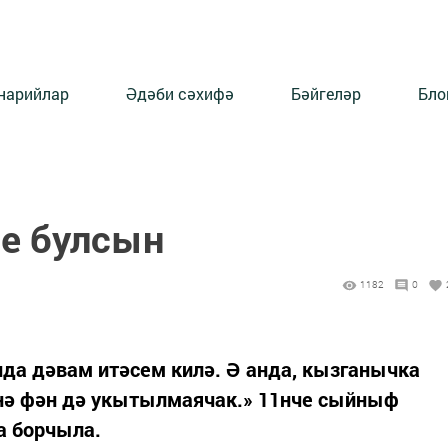
нарийлар
Әдәби сәхифә
Бәйгеләр
Бло
ле булсын
1182
0
да дәвам итәсем килә. Ә анда, кызганычка
нә фән дә укытылмаячак.» 11нче сыйныф
а борчыла.