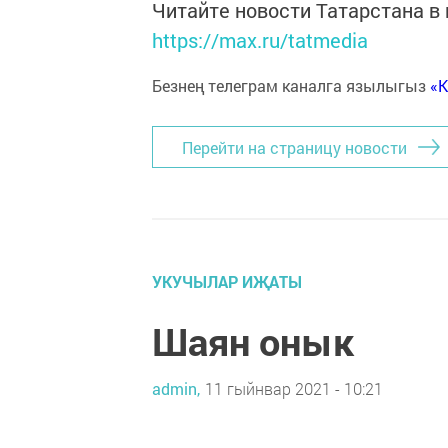
Читайте новости Татарстана 
https://max.ru/tatmedia
Безнең телеграм каналга язылыгыз
«
Перейти на страницу новости
УКУЧЫЛАР ИҖАТЫ
Шаян онык
admin,
11 гыйнвар 2021 - 10:21