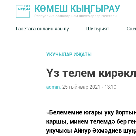
КӨМЕШ КЫҢГЫРАУ
Республика балалар һәм яшүсмерләр газетасы
Газетага онлайн язылу
Шигърият
Сце
УКУЧЫЛАР ИҖАТЫ
Үз телем кирәк
admin,
25 гыйнвар 2021 - 13:10
«Белемемне югары уку йортын
каршы, минем телемдә бер ге
укучысы Айнур Әхмәдиев шуң