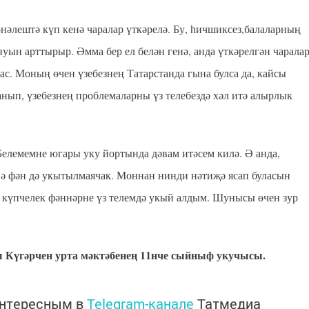
юнәлештә күп кенә чаралар үткәрелә. Бу, һичшиксез,балаларның
уын арттырыр. Әмма бер ел белән генә, анда үткәрелгән чарала
мас. Моның өчен үзебезнең Татарстанда гына булса да, кайсы
ланып, үзебезнең проблемаларны үз телебездә хәл итә алырлык
лемемне югары уку йортында дәвам итәсем килә. Ә анда,
нә фән дә укытылмаячак. Моннан нинди нәтиҗә ясап буласын
 күпчелек фәннәрне үз телемдә укый алдым. Шунысы өчен зур
 Күгәрчен урта мәктәбенең 11нче сыйныф укучысы.
интересным в
Telegram-канале
Татмедиа