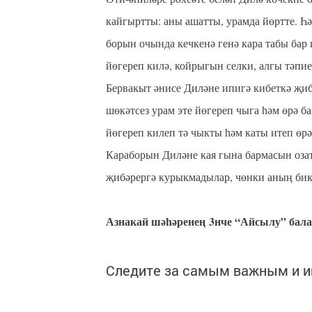
кайгыртты: аны ашатты, урамда йөртте. Һ
борын очында кечкенә генә кара табы бар
йөгереп килә, койрыгын селки, алгы тәпие
Бервакыт әнисе Диләне ипигә кибеткә җи
шөкәтсез урам эте йөгереп чыга һәм өрә 
йөгереп килеп тә чыкты һәм каты итеп өр
Караборын Диләне кая гына бармасын оза
җибәрергә курыкмадылар, чөнки аның бик
Азнакай шәһәренең 3нче “Айсылу” бала
Следите за самым важным и 