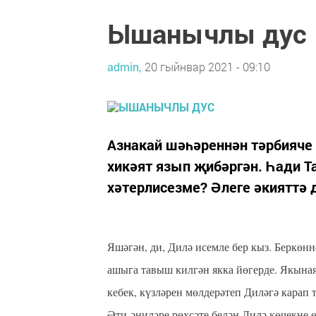
Ышанычлы дус
admin,
20 гыйнвар 2021 - 09:10
Азнакай шәһәреннән тәрбияче 
хикәят язып җибәргән. Һади 
хәтерлисезме? Әлеге әкияттә д
Яшәгән, ди, Дилә исемле бер кыз. Беркөн
ашыга тавыш килгән якка йөгерде. Якыная 
кебек, күзләрен мөлдерәтеп Диләгә карап т
Әти-әниләре рөхсәте белән Дилә көчекне ө