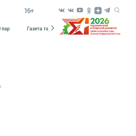
16+
глар
Газета тарихы
Әкият
Әкият язаб
2