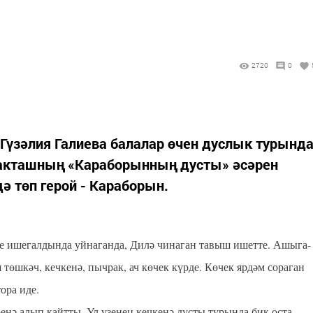
2720
0
Гүзәлия Галиева балалар өчен дуслык турынд
Такташның «Караборынның дусты» әсәрен
ә төп герой - Караборын.
не ишегалдында уйнаганда, Дилә чинаган тавыш ишетте. Ашыга-
төшкәч, кечкенә, пычрак, ач көчек күрде. Көчек ярдәм сораган
ора иде.
енә алып кайтты. Ул үзенең кечкенә дусты турында бик оста