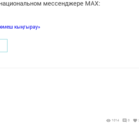
в национальном мессенджере MАХ:
Көмеш кыңгырау»
1014
0