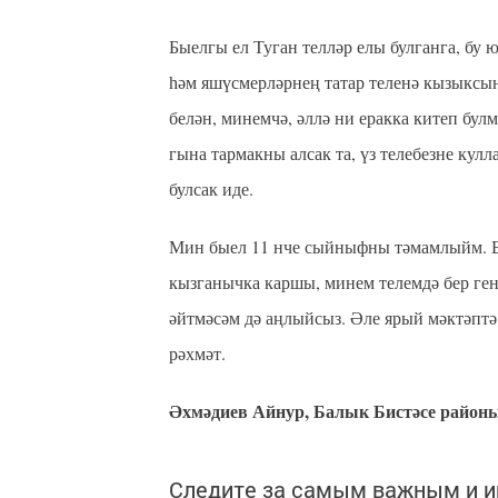
Быелгы ел Туган телләр елы булганга, бу 
һәм яшүсмерләрнең татар теленә кызыксын
белән, минемчә, әллә ни еракка китеп бул
гына тармакны алсак та, үз телебезне кул
булсак иде.
Мин быел 11 нче сыйныфны тәмамлыйм. Бе
кызганычка каршы, минем телемдә бер ге
әйтмәсәм дә аңлыйсыз. Әле ярый мәктәптә
рәхмәт.
Әхмәдиев Айнур, Балык Бистәсе районы
Следите за самым важным и 