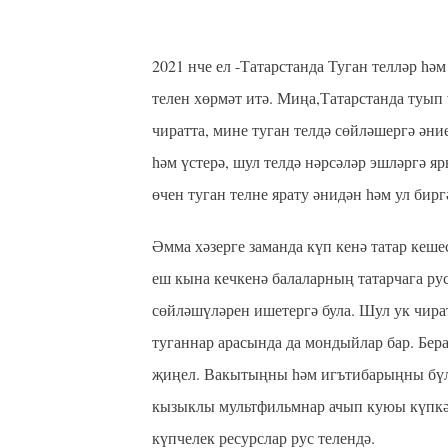
2021 нче ел -Татарстанда Туган телләр һә
телен хөрмәт итә. Миңа,Татарстанда туып 
чиратта, мине туган телдә сөйләшергә әние
һәм үстерә, шул телдә нәрсәләр эшләргә 
өчен туган телне ярату әнидән һәм ул бир
Әмма хәзерге заманда күп кенә татар кеше
еш кына кечкенә балаларның татарчага ру
сөйләшүләрен ишетергә була. Шул ук чират
туганнар арасында да мондыйлар бар. Бер
җиңел. Вакытыңны һәм игътибарыңны бүле
кызыклы мультфильмнар ачып куюы күпкә җ
күпчелек ресурслар рус телендә.