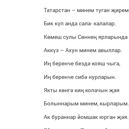
Татарстан – минем туган җирем
Бик күп анда сала- калалар.
Көмеш сулы Сөннең ярларында
Аккүз – Ахун минем авыллар.
Иң беренче бездә кояш чыга,
Иң беренче сибә нурларын.
Якты көнгә киң колачын җәя
Болыннарым минем,
кырларым.
Ак бураннар йомшак юрган җәя.