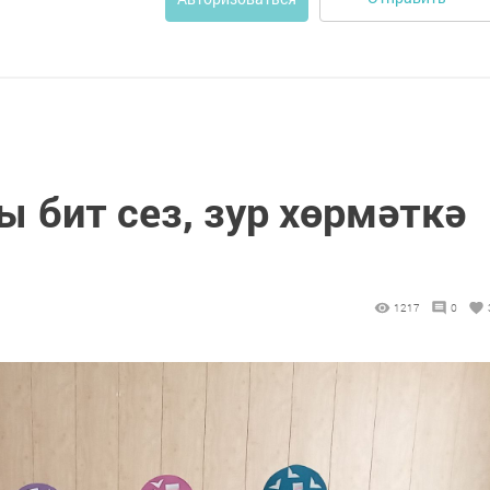
 бит сез, зур хөрмәткә
1217
0