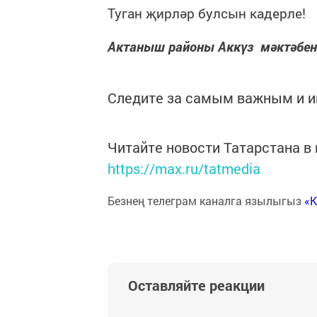
Туган җирләр булсын кадерле!
Актаныш районы
Аккүз мәктәбен
Следите за самым важным и 
Читайте новости Татарстана 
https://max.ru/tatmedia
Безнең телеграм каналга язылыгыз
«
Оставляйте реакции