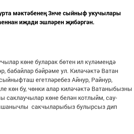
урта мәктәбенең 3нче сыйныф укучылары
аеннан иҗади эшләрен җибәргән.
чылар көне буларак бөтен ил күләмендә
әр, бабайлар бәйрәме ул. Киләчәктә Ватан
сыйныфташ егетләребез Айнур, Райнур,
кле көн бу, чөнки алар киләчәктә Ватаныбызны
ы саклаучылар көне белән котлыйм, сау-
ң ышанычлы сакчыларыбыз булырсыз дип