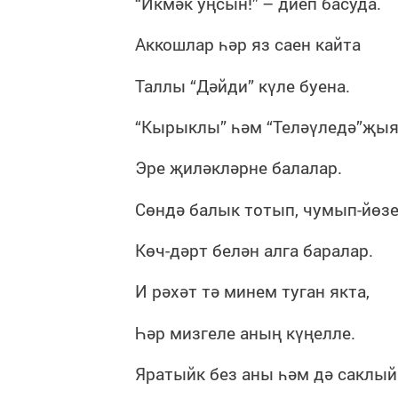
“Икмәк уңсын!”
– диеп басуда.
Аккошлар һәр яз саен кайта
Таллы “Дәйди” күле буена.
“Кырыклы” һәм “Теләүледә”җы
Эре җиләкләрне балалар.
Сөндә балык тотып, чумып-йөзе
Көч-дәрт белән алга баралар.
И рәхәт тә минем туган якта,
Һәр мизгеле аның күңелле.
Яратыйк без аны һәм дә саклый