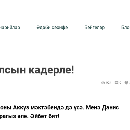
нарийлар
Әдәби сәхифә
Бәйгеләр
Бло
лсын кадерле!
924
0
ны Аккүз мәктәбендә дә үсә. Менә Данис
агыз әле. Әйбәт бит!