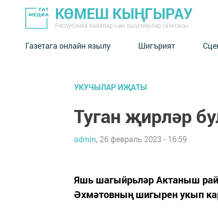
КӨМЕШ КЫҢГЫРАУ
Республика балалар һәм яшүсмерләр газетасы
Газетага онлайн язылу
Шигърият
Сце
УКУЧЫЛАР ИҖАТЫ
Туган җирләр бу
admin,
26 февраль 2023 - 16:59
Яшь шагыйрьләр Актаныш райо
Әхмәтовның шигырен укып кар