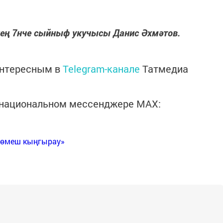
ең 7нче сыйныф укучысы Да
нис Әхмәтов.
интересным в
Telegram-канале
Татмедиа
в национальном мессенджере MАХ:
Көмеш кыңгырау»