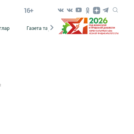
16+
глар
Газета тарихы
Әкият
Әкият язаб
2