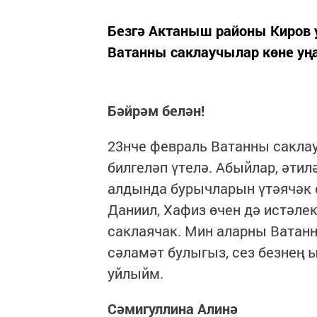
Безгә Актаныш районы Киров 
Ватанны саклаучылар көне уң
Бәйрәм белән!
23нче февраль Ватанны саклау
билгеләп үтелә. Абыйлар, әтил
алдында бурычларын үтәячәк 
Даниил, Хафиз өчен дә истәле
саклаячак. Мин аларны Ватанн
сәламәт булыгыз, сез безне
уйлыйм.
Сәмигуллина Алинә