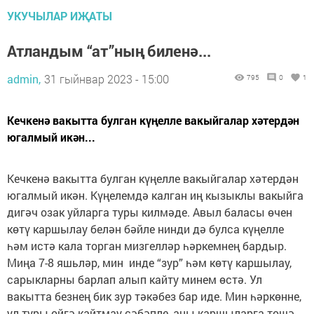
УКУЧЫЛАР ИҖАТЫ
Атландым “ат”ның биленә...
admin,
31 гыйнвар 2023 - 15:00
795
0
1
Кечкенә вакытта булган күңелле вакыйгалар хәтердән
югалмый икән...
Кечкенә вакытта булган күңелле вакыйгалар хәтердән
югалмый икән. Күңелемдә калган иң кызыклы вакыйга
дигәч озак уйларга туры килмәде. Авыл баласы өчен
көтү каршылау белән бәйле нинди дә булса күңелле
һәм истә кала торган мизгелләр һәркемнең бардыр.
Миңа 7-8 яшьләр, мин инде “зур” һәм көтү каршылау,
сарыкларны барлап алып кайту минем өстә. Ул
вакытта безнең бик зур тәкәбез бар иде. Мин һәркөнне,
ул туры өйгә кайтмау сәбәпле, аны каршыларга төшә