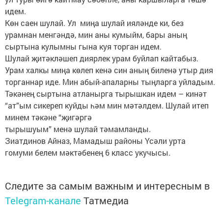
идем.
Көн саен шулай. Ул миңа шулай ияләнде ки, без
урамнан менгәндә, мин аны кумыйм, бары аның
сыртына кулымны гына куя торган идем.
Шулай җитәкләшеп диярлек урам буйлап кайтабыз.
Урам халкы миңа көлеп кенә син аның биленә утыр дия
торганнар иде. Мин абый-апаларны тыңларга уйладым.
Тәкәнең сыртына атланырга тырышкан идем – кинәт
“ат”ым сикереп куйды һәм мин мәтәлдем. Шулай итеп
минем тәкәне “җигәргә
тырышуым” менә шулай тәмамланды.
Зиатдинов Айназ, Мамадыш районы Үсәли урта
гомуми белем мәктәбенең 6 класс укучысы.
Следите за самым важным и интересным в
Telegram-канале
Татмедиа