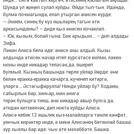
Шунда ул җиңел сулап куйды. Өйдә тып-тын. Идәндә,
бүлмә почмагында, елап утырган әнисен күрде:
– Әнием, синең бу күз яшьләрең тагын әти
аркасындамы? – диде кыз әнисен кочаклап.
– Юк, кызым, болай гына. Бик арыдым... – дип алдады
Зифа.
Ләкин Алисә белә иде: әнисе аны алдый. Кызы
алдында әтисен начар итеп күрсәтәсе килми, ләкин
моны инде никадәр теләсәң дә, яшереп
булмый. Кызның башында төрле уйлар йөрде: әни
белән еракка-еракка качарга, күченеп китәргә,
үләргә... Әстәгыфирулла! Нинди уйлар бу? Ходаем,
сабырлык бир, зинһар, мин әнигә
терәк булырга тиеш, әни никадәр авыр булса да,
әтидән китмиячәк, дип нокта куйды Алисә.
Алисә кебек 12 яшьлек кыз-малайларга тәмле кәнфит,
уенчык кирәктер инде, ә менә Алисәнең бөтенләй башка
зур хыялы бар иде: чын әти мәхәббәте. Башка