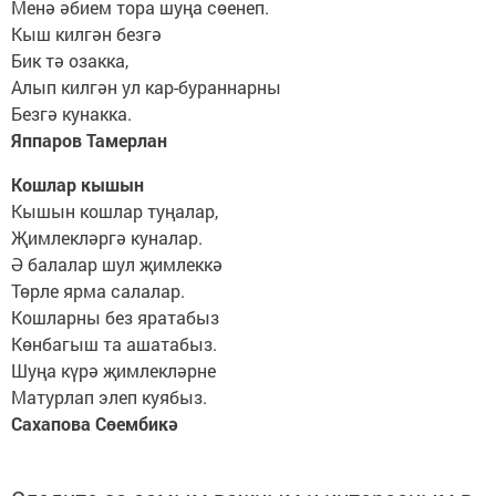
Менә әбием тора шуңа сөенеп.
Кыш килгән безгә
Бик тә озакка,
Алып килгән ул кар-бураннарны
Безгә кунакка.
Яппаров Тамерлан
Кошлар кышын
Кышын кошлар туңалар,
Җимлекләргә куналар.
Ә балалар шул җимлеккә
Төрле ярма салалар.
Кошларны без яратабыз
Көнбагыш та ашатабыз.
Шуңа күрә җимлекләрне
Матурлап элеп куябыз.
Сахапова Сөембикә