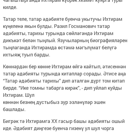
килде.
Татар теле, татар әдәбияте буенча укытучы Ихтирам
күңеленә якын булды. Разил Госманович татар
әдәбияты, тарихы турында сөйләгәндә Ихтирам
дикъкәт белән тыңлый. Язучыларның биографияләрен
тыңлаганда Ихтирамда өстәмә мәгълүмат белүгә
ихтыяҗ туып барды.
Көннәрдән бер көнне Ихтирам өйгә кайтып, әтисеннән
татар әдәбияты турында китаплар сорады. Әтисе аңа
“Татар әдәбияты тарихы” дип аталган дүрт том китап
бирде. “Ике томны табарга кирәк”, - дип уйлап куйды
Ихтирам. Шул
көннән безнең дустыбыз зур эзләнүләр эшен
башлады.
Бигрәк тә Ихтирамга ХХ гасыр башы әдәбияты ошый
иде. Әдәбият диңгезе буенча гизенү ул шул чорга