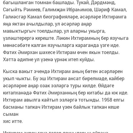
багышланган томнан башлады. Тукай, Дәрдмәнд,
Сәгыйть Рәмиев, Галимҗан Ибраһимов, Шәриф Камал,
Галиәсгәр Камал биографияләре, әсәрләре Ихтирамга
яңа яктан ачылдылар, ул әсәрләр аңар
мавыктыргыч тоелдылар, ул аларны укырга,
үзләштерергә кереште. Ләкин Ихтирамның бер язучыга
мөнәсәбәте калган язучыларга караганда үзге иде.
Фатих Әмирхан шәхесе Ихтирам өчен якын тоелды.
Хәтта әдипне ул үзенә үрнәк итеп куйды.
Кыска вакыт эчендә Ихтирам аның бөтен әсәрләрен
укып чыкты. Бу эш Ихтирам ансат бирелмәде, кайбер
әсәрләрне аңар озак эзләргә туры килде. Өйдәге
китапханәдә Фатих Әмирханның бер китабы да юк иде.
Ихтирам авылга кайтып эзләргә тотынды. 1958 елгы
басманы тапкач Ихтирам үзен байлык тапкан кеше
сыман
хис итте.
Ихтирам әкрен генә татар язучыларын өйрәнә