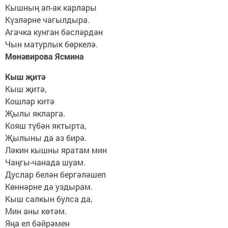
Кышның ап-ак карлары
Күзләрне чагылдыра.
Агачка кунган бәсләрдән
Чын матурлык бөркелә.
Мөнәвирова Ясмина
Кыш җитә
Кыш җитә,
Кошлар китә
Җылы якларга.
Кояш түбән яктырта,
Җылыны да аз бирә.
Ләкин кышны яратам мин
Чаңгы-чанада шуам.
Дуслар белән бергәләшеп
Көннәрне дә уздырам.
Кыш салкын булса да,
Мин аны көтәм.
Яңа ел бәйрәмен