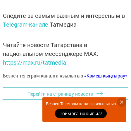
Следите за самым важным и интересным в
Telegram-канале
Татмедиа
Читайте новости Татарстана в
национальном мессенджере MАХ:
https://max.ru/tatmedia
Безнең телеграм каналга язылыгыз
«Көмеш кыңгырау»
Перейти на страницу новости
Безнең Телеграм-каналга язылыгыз
Төймәгә басыгыз!