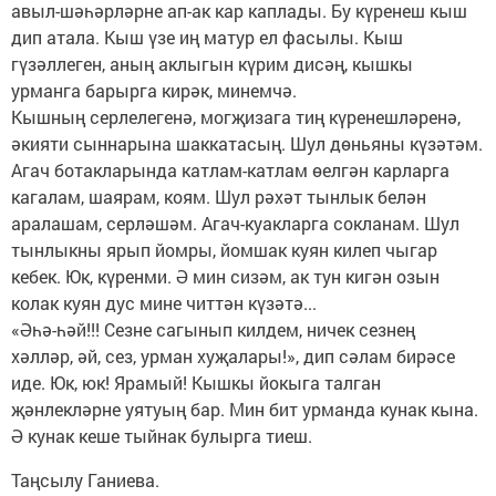
авыл-шәһәрләрне ап-ак кар каплады. Бу күренеш кыш
дип атала. Кыш үзе иң матур ел фасылы. Кыш
гүзәллеген, аның аклыгын күрим дисәң, кышкы
урманга барырга кирәк, минемчә.
Кышның серлелегенә, могҗизага тиң күренешләренә,
әкияти сыннарына шаккатасың. Шул дөньяны күзәтәм.
Агач ботакларында катлам-катлам өелгән карларга
кагалам, шаярам, коям. Шул рәхәт тынлык белән
аралашам, серләшәм. Агач-куакларга сокланам. Шул
тынлыкны ярып йомры, йомшак куян килеп чыгар
кебек. Юк, күренми. Ә мин сизәм, ак тун кигән озын
колак куян дус мине читтән күзәтә...
«Әһә-һәй!!! Сезне сагынып килдем, ничек сезнең
хәлләр, әй, сез, урман хуҗалары!», дип сәлам бирәсе
иде. Юк, юк! Ярамый! Кышкы йокыга талган
җәнлекләрне уятуың бар. Мин бит урманда кунак кына.
Ә кунак кеше тыйнак булырга тиеш.
Таңсылу Ганиева.