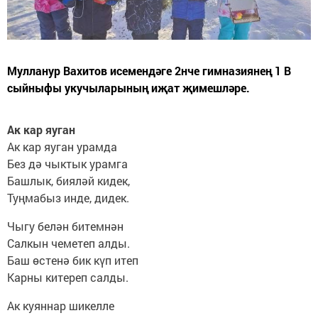
Мулланур Вахитов исемендәге 2нче гимназиянең 1 В
сыйныфы укучыларының иҗат җимешләре.
Ак кар яуган
Ак кар яуган урамда
Без дә чыктык урамга
Башлык, бияләй кидек,
Туңмабыз инде, дидек.
Чыгу белән битемнән
Салкын чеметеп алды.
Баш өстенә бик күп итеп
Карны китереп салды.
Ак куяннар шикелле