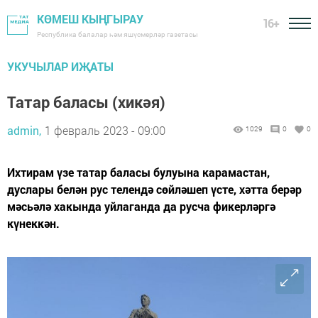
КӨМЕШ КЫҢГЫРАУ
16+
Республика балалар һәм яшүсмерләр газетасы
УКУЧЫЛАР ИҖАТЫ
Татар баласы (хикәя)
admin,
1 февраль 2023 - 09:00
1029
0
0
Ихтирам үзе татар баласы булуына карамастан,
дуслары белән рус телендә сөйләшеп үсте, хәтта берәр
мәсьәлә хакында уйлаганда да русча фикерләргә
күнеккән.