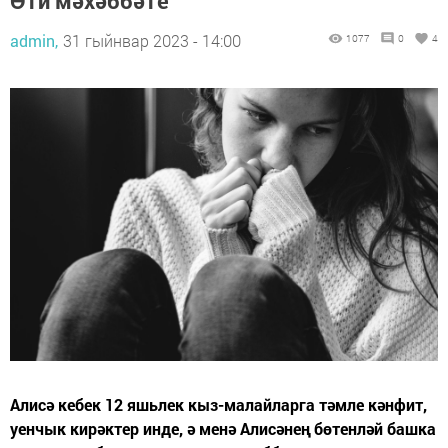
Әти мәхәббәте
admin,
31 гыйнвар 2023 - 14:00
1077
0
4
Алисә кебек 12 яшьлек кыз-малайларга тәмле кәнфит,
уенчык кирәктер инде, ә менә Алисәнең бөтенләй башка