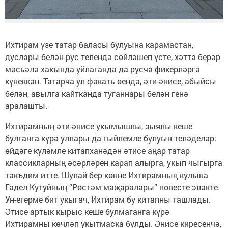
Ихтирам үзе татар баласы булуына карамастан,
дуслары белән рус телендә сөйләшеп үсте, хәтта берәр
мәсьәлә хакында уйлаганда да русча фикерләргә
күнеккән. Татарча ул фәкать өендә, әти-әнисе, абыйсы
белән, авылга кайтканда туганнары белән генә
аралашты.
Ихтирамның әти-әнисе укымышлы, зыялы кеше
булганга күрә уллары да гыйлемле булуын теләделәр:
өйдәге күләмле китапханәдән әтисе аңар татар
классикларның әсәрләрен карап алырга, укып чыгырга
тәкъдим итте. Шулай бер көнне Ихтирамның кулына
Гадел Кутуйның “Рөстәм маҗаралары” повесте эләкте.
Ун-егерме бит укыгач, Ихтирам бу китапны ташлады.
Әтисе артык кырыс кеше булмаганга күрә
Ихтирамны көчләп укытмаска булды. Әнисе киресенчә,