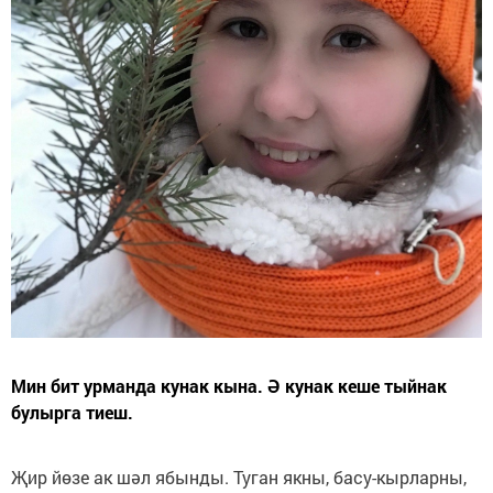
Мин бит урманда кунак кына. Ә кунак кеше тыйнак
булырга тиеш.
Җир йөзе ак шәл ябынды. Туган якны, басу-кырларны,