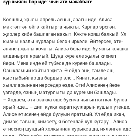
зур хыялы бар иде: чын әти мәхәббәте.
Кояшлы, җылы апрель аеның азагы иде. Алисә
мәктәптән өйгә кайтырга чыкты. Карлар эрегән,
җирләр кибә башлаган вакыт. Күктә кояш балкый. Ул
кызны назлы нурлары белән иркәли. Әйтерсең, әти-
әнинең җылы кочагы. Алисә белә иде: бу язгы кояшка
алданырга ярамый. Шуңа күрә әле җылы киенеп
йөри. Менә инде өй түбәсе дә күренә башлады.
Озыкламый кайтып җитә. Ә өйдә әни, тәмле аш,
кыстыбыйлар да бардыр әле... Кинәт, кызны
хыялларыннан нәрсәдер өзде. Әти! Алисәнең йөзе
үзгәрде, язның матурлыгы да күренми башлады.
– Ходаем, әти озакка эше буенча чыгып киткән булса
ярый иде... – дип күккә карап кулларын кушып үтенде.
Алисә әтисенең өйдә булуын яратмый. Ул өйдә икән,
димәк, тавыш, кимсетү, я бөтенләй кул күтәрү... Алисә
әтисенең шундый холкыннан курыкса да, ияләнгән иде
инде... Өйгә кайтып кергәч, әтисенең юклыгын аңлады.