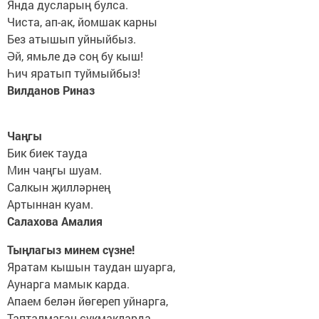
Янда дусларың булса.
Чиста, ап-ак, йомшак карны
Без атышып уйныйбыз.
Әй, ямьле дә соң бу кыш!
Һич яратып туймыйбыз!
Вилданов Риназ
Чаңгы
Бик биек тауда
Мин чаңгы шуам.
Салкын җилләрнең
Артыннан куам.
Салахова Амалия
Тыңлагыз минем сүзне!
Яратам кышын таудан шуарга,
Аунарга мамык карда.
Апаем белән йөгереп уйнарга,
Тапталмаган сукмакларда.