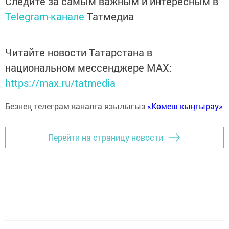
Следите за самым важным и интересным в
Telegram-канале
Татмедиа
Читайте новости Татарстана в
национальном мессенджере MАХ:
https://max.ru/tatmedia
Безнең телеграм каналга язылыгыз
«Көмеш кыңгырау»
Перейти на страницу новости