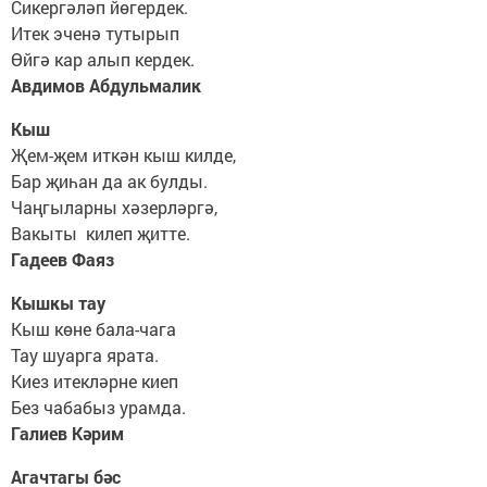
Сикергәләп йөгердек.
Итек эченә тутырып
Өйгә кар алып кердек.
Авдимов Абдульмалик
Кыш
Җем-җем иткән кыш килде,
Бар җиһан да ак булды.
Чаңгыларны хәзерләргә,
Вакыты килеп җитте.
Гадеев Фаяз
Кышкы тау
Кыш көне бала-чага
Тау шуарга ярата.
Киез итекләрне киеп
Без чабабыз урамда.
Галиев Кәрим
Агачтагы бәс