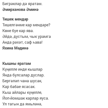
Бигрәкләр дә яратам.
Әмирханова Әминә
Тишек мендәр
Тишелгәнме кар мендәре?
Көне буе кар ява.
Әйдә, дустым, чык урамга
Анда рәхәт, саф һава!
Яхина Мәдинә
Кышны яратам
Күңелле инде кышлар
Янда булсалар дуслар.
Бергәләп чана шусак,
Кар бабае ясасак.
Кыш айлары күңелле,
Йоп-йомшак карлар яуса.
Ул тагын да ямьләнә,