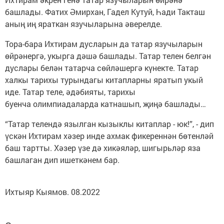
башлады. Фатих Әмирхан, Гадел Кутуй, Һади Такташ
аның иң яраткан язучыларына әверелде.
Тора-бара Ихтирам дусларын да татар язучыларын
өйрәнергә, укырга дәшә башлады. Татар телен белгән
дуслары белән татарча сөйләшергә күнекте. Татар
халкы тарихы турындагы китапларны яратып укый
иде. Татар теле, әдәбияты, тарихы
буенча олимпиадаларда катнашып, җиңә башлады…
“Татар телендә язылган кызыклы китаплар - юк!”, - дип
үскән Ихтирам хәзер инде ахмак фикереннән бөтенләй
баш тартты. Хәзер үзе дә хикәяләр, шигырьләр яза
башлаган дип ишеткәнем бар.
Ихтыяр Кыямов. 08.2022