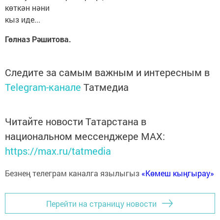
көткән нәни
кыз иде...
Гөлназ Рәшитова.
Следите за самым важным и интересным в
Telegram-канале
Татмедиа
Читайте новости Татарстана в
национальном мессенджере MАХ:
https://max.ru/tatmedia
Безнең телеграм каналга язылыгыз
«Көмеш кыңгырау»
Перейти на страницу новости