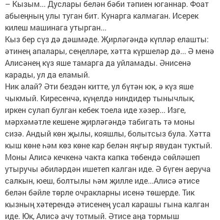
– Кызым... Дуслары белән бәби тәпиен юганнар. Фоат
абыеңның улы туган бит. Кунарга калмаган. Исерек
килеш машинага утырган...
Кыз бер сүз дә дәшмәде. Җирләгәндә күпләр елашты:
әтинең апалары, сеңелләре, хәтта күршеләр дә... Ә менә
Алисәнең күз яше тамарга да уйламады. Әнисенә
карады, ул да еламый.
Ник алай? Әти бездән китте, ул бүтән юк, ә күз яше
чыкмый. Киресенчә, күңелдә ниндидер тынычлык,
иркен сулап булган кебек тоела иде хәзер... Изге,
мәрхәмәтле кешене җирләгәндә табигать тә моны
сизә. Андый көн җылы, кояшлы, болытсыз була. Хәтта
кыш көне һәм көз көне кар белән яңгыр явудан туктый.
Моны Алисә кечкенә чакта капка төбендә сөйләшеп
утыручы әбиләрдән ишетеп калган иде. Ә бүген аеруча
салкын, юеш, болтылы һәм җилле иде...Алисә әтисе
белән бәйле төрле очракларны исенә төшерде. Тик
кызның хәтерендә әтисенең усал карашы гына калган
иде. Юк, Алисә ачу тотмый. Әтисе аңа тормыш