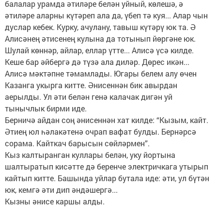
балалар урамда әтиләре белән уйный, көлешә, ә
әтиләре аларны күтәреп ала да, үбеп тә куя... Алар чын
дуслар кебек. Курку, ачулану, тавыш күтәрү юк та. Ә
Алисәнең әтисенең кулына да тотынып йөргәне юк.
Шулай көннәр, айлар, еллар үтте... Алисә үсә килде.
Кеше бар әйбергә дә түзә ала диләр. Дөрес икән...
Алисә мәктәпне тәмамлады. Югары белем алу өчен
Казанга укырга китте. Әнисеннән бик авырдан
аерылды. Ул әти белән генә калачак дигән уй
тынычлык бирми иде.
Берничә айдан соң әнисеннән хат килде: “Кызым, кайт.
Әтиең юл һәлакәтенә очрап вафат булды. Бернәрсә
сорама. Кайткач барысын сөйләрмен”.
Кыз калтыранган куллары белән, уку йортына
шалтыратып кисәтте дә беренче электричкага утырып
кайтып китте. Башында уйлар бутала иде: әти, ул бүтән
юк, кемгә әти дип әндәшергә...
Кызны әнисе каршы алды.