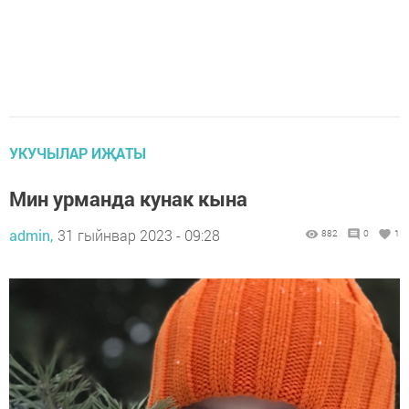
УКУЧЫЛАР ИҖАТЫ
Мин урманда кунак кына
admin,
31 гыйнвар 2023 - 09:28
882
0
1