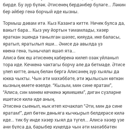
бирде. Бу зур бүләк. Әтисенең бердәнбер бүләге... Ләкин
бер әйбер генә борчый иде кызны.
Тормыш дәвам итә. Кыз Казанга китте. Ничек булса да,
вакыт бара... Кыз уку йортын тәмамлады, хәзер
яраткан эшендә танылган шәхес, кияүдә, ике баласы,
яратып, яратылып яши... Әнисе дә авылда үз
көенә генә, тынычлап яшәп ята...
Алисә бик еш әтисенең каберенә килеп озак уйланып
тора иде. Кечкенә чактагы борчу әле дә бетмәде. Әтисе
үлеп китте, аның белән бергә Алисәнең зур хыялы да
юкка чыкты. Чын әти мәхәббәте, әти җылысын көткән
кызның өмете өзелде. “Кызым, мин сине яратам”,
“Алисә, син минем кечкенә җимешем”, дигән сүзләрне
ишетәсе килә иде аның.
Әтисенә сыенып, нык итеп кочаклап “Әти, мин дә сине
яратам!”, дип бөтен дөньяга кычкырып белдерәсе килә
иде... тик бу инде хәзер хыял да түгел... Алисә хәзер үзе
әни булса да, барыбер күңелдә чын әти мәхәббәтен