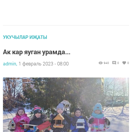
УКУЧЫЛАР ИҖАТЫ
Ак кар яуган урамда...
admin,
1 февраль 2023 - 08:00
940
0
0