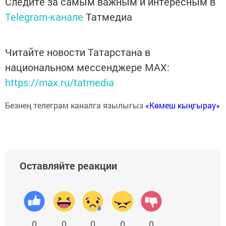
Следите за самым важным и интересным в
Telegram-канале
Татмедиа
Читайте новости Татарстана в
национальном мессенджере MАХ:
https://max.ru/tatmedia
Безнең телеграм каналга язылыгыз
«Көмеш кыңгырау»
Оставляйте реакции
0
0
0
0
0