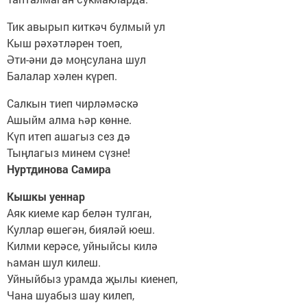
Тик авырып киткәч булмый ул
Кыш рәхәтләрен тоеп,
Әти-әни дә моңсулана шул
Балалар хәлен күреп.
Салкын тиеп чирләмәскә
Ашыйм алма һәр көнне.
Күп итеп ашагыз сез дә
Тыңлагыз минем сүзне!
Нуртдинова Самира
Кышкы уеннар
Аяк киеме кар белән тулган,
Куллар өшегән, бияләй юеш.
Килми керәсе, уйныйсы килә
һаман шул килеш.
Уйныйбыз урамда җылы киенеп,
Чана шуабыз шау килеп,