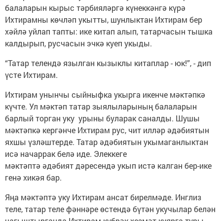
балаларын кырыс тәрбияләргә күнеккәнгә күрә
Ихтирамны көчләп укытты, шунлыктан Ихтирам бер
хәйлә уйлап тапты: ике китап алып, татарчасын тышка
калдырып, русчасын эчкә куеп укыды.
“Татар телендә язылган кызыклы китаплар - юк!”, - дип
үсте Ихтирам.
Ихтирам унынчы сыйныфка укырга икенче мәктәпкә
күчте. Ул мәктәп татар зыялыларының балаларын
барлый торган уку урыны буларак саналды. Шушы
мәктәпкә кергәнче Ихтирам рус, чит илләр әдәбиятын
яхшы үзләштерде. Татар әдәбиятын укымаганлыктан
исә начаррак белә иде. Элеккеге
мәктәптә әдәбият дәресендә укып истә калган бер-ике
генә хикәя бар.
Яңа мәктәптә уку Ихтирам ансат бирелмәде. Инглиз
теле, татар теле фәннәре өстендә бүтән укучылар белән
чагыштырганда Ихтирам күбрәк хезмәт куярга туры