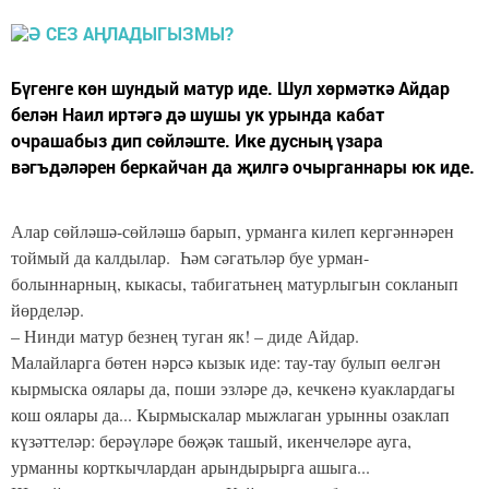
Бүгенге көн шундый матур иде. Шул хөрмәткә Айдар
белән Наил иртәгә дә шушы ук урында кабат
очрашабыз дип сөйләште. Ике дусның үзара
вәгъдәләрен беркайчан да җилгә очырганнары юк иде.
Алар сөйләшә-сөйләшә барып, урманга килеп кергәннәрен
тоймый да калдылар. Һәм сәгатьләр буе урман-
болыннарның, кыкасы, табигатьнең матурлыгын сокланып
йөрделәр.
– Нинди матур безнең туган як! – диде Айдар.
Малайларга бөтен нәрсә кызык иде: тау-тау булып өелгән
кырмыска оялары да, поши эзләре дә, кечкенә куаклардагы
кош оялары да... Кырмыскалар мыжлаган урынны озаклап
күзәттеләр: берәүләре бөҗәк ташый, икенчеләре ауга,
урманны корткычлардан арындырырга ашыга...