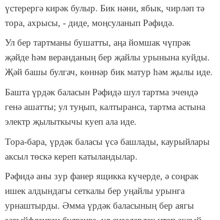
үстерергә кирәк булыр. Бик нәни, ябык, чирләп тә
тора, ахрысы, - диде, моңсуланып Рәфидә.
Ул бер тартманы бушатты, аңа йомшак чүпрәк
җәйде һәм веранданың бер җайлы урынына куйды.
Җәй башы булгач, көннәр бик матур һәм җылы иде.
Башта үрдәк баласын Рәфидә шул тартма эчендә
генә ашатты; ул туңып, калтыранса, тартма астына
электр җылыткычы куеп ала иде.
Тора-бара, үрдәк баласы үсә башлады, каурыйлары
аксыл төскә кереп катыландылар.
Рәфидә аны зур фанер ящикка күчерде, ә соңрак
ишек алдындагы сеткалы бер уңайлы урынга
урнаштырды. Әмма үрдәк баласының бер аягы