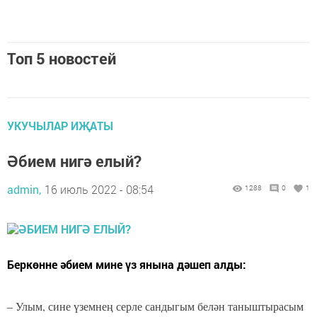
Топ 5 новостей
УКУЧЫЛАР ИҖАТЫ
Әбием нигә елый?
admin,
16 июль 2022 - 08:54
1288
0
1
Беркөнне әбием мине үз янына дәшеп алды:
– Улым, сине үземнең серле сандыгым белән таныштырасым