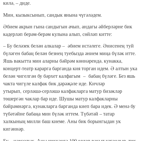
килә, – диде.
Мин, кызыксынып, сандык янына чүгәләдем.
Әбием акрын гына сандыгын ачып, андагы әйберләрне бик
кадерләп берәм-берәм кулына алып, сөйләп китте:
– Бу беләзек белән алкалар – әбием истәлеге. Әнисенең туй
бүләген бабаң белән безнең туебызда әнием миңа бүләк итте.
Яшь вакытта мин аларны бәйрәм көннәрендә, кунакка,
концерт-театр карарга барганда кия торган идем. Ә алтын ука
белән чигелгән бу бәрхет калфагым – бабаң бүләге. Без яшь
чакта чигүле калфак бик дәрәҗәле иде. Кичләр
утырып, серләшә-серләшә калфакларга матур бизәкләр
төшергән чаклар бар иде. Шушы матур калфакларны
бәйрәмнәргә, кунакларга барганда киеп бара идек. Ә менә бу
түбәтәйне бабаңа мин бүләк иттем. Түбәтәй – татар
халкының милли баш киеме. Аны бик борынгыдан ук
кигәннәр.
Бу – намазлык. Аны чиккәнгә 100 еллап вакыт узгандыр, тик