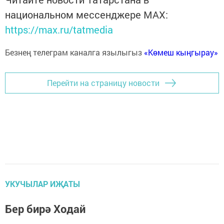
национальном мессенджере MАХ:
https://max.ru/tatmedia
Безнең телеграм каналга язылыгыз
«Көмеш кыңгырау»
Перейти на страницу новости
УКУЧЫЛАР ИҖАТЫ
Бер бирә Ходай