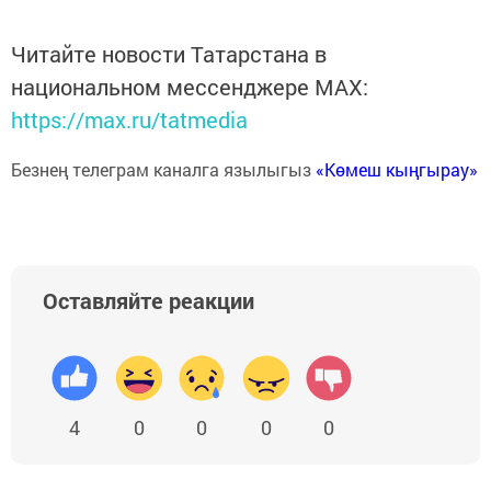
Читайте новости Татарстана в
национальном мессенджере MАХ:
https://max.ru/tatmedia
Безнең телеграм каналга язылыгыз
«Көмеш кыңгырау»
Оставляйте реакции
4
0
0
0
0