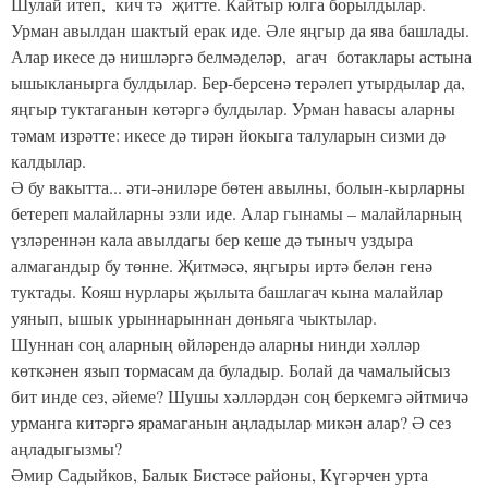
Шулай итеп, кич тә җитте. Кайтыр юлга борылдылар.
Урман авылдан шактый ерак иде. Әле яңгыр да ява башлады.
Алар икесе дә нишләргә белмәделәр, агач ботаклары астына
ышыкланырга булдылар. Бер-берсенә терәлеп утырдылар да,
яңгыр туктаганын көтәргә булдылар. Урман һавасы аларны
тәмам изрәтте: икесе дә тирән йокыга талуларын сизми дә
калдылар.
Ә бу вакытта... әти-әниләре бөтен авылны, болын-кырларны
бетереп малайларны эзли иде. Алар гынамы – малайларның
үзләреннән кала авылдагы бер кеше дә тыныч уздыра
алмагандыр бу төнне. Җитмәсә, яңгыры иртә белән генә
туктады. Кояш нурлары җылыта башлагач кына малайлар
уянып, ышык урыннарыннан дөньяга чыктылар.
Шуннан соң аларның өйләрендә аларны нинди хәлләр
көткәнен язып тормасам да буладыр. Болай да чамалыйсыз
бит инде сез, әйеме? Шушы хәлләрдән соң беркемгә әйтмичә
урманга китәргә ярамаганын аңладылар микән алар? Ә сез
аңладыгызмы?
Әмир Садыйков, Балык Бистәсе районы, Күгәрчен урта