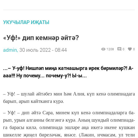
УКУЧЫЛАР ИҖАТЫ
«Уф!» дип кемнәр әйтә?
admin,
30 июль 2022 - 08:44
1208
0
0
...– У-уф! Нишләп миңа катнашырга ирек бирмиләр?! А-
ааа!!! Ну почему... почему-у?! Ы-ы...
– Уф! – шу­лай әй­тә­без мин һәм Алия, күп ке­нә олим­пи­а­да­га
ба­рып, арып кайт­кан­га кү­рә.
– Уф! – дип әй­тә Са­ра, ми­нем күп ке­нә олим­пи­а­да­лар­га ба­
рып, урын ал­ган­ны бел­гән­гә кү­рә. Аның шун­дый олим­пи­а­да­
га ба­ра­сы ки­лә, олим­пи­а­да эш­лә­ре аңа ике­гә ике­не куш­кан
ши­кел­ле җи­ңел би­ре­лә­чәк, янә­се. (Лә­кин, ич­ма­сам, ул те­ли