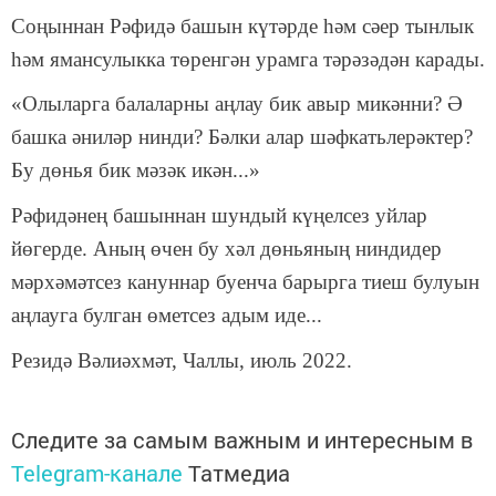
Соңыннан Рәфидә башын күтәрде һәм сәер тынлык
һәм ямансулыкка төренгән урамга тәрәзәдән карады.
«Олыларга балаларны аңлау бик авыр микәнни? Ә
башка әниләр нинди? Бәлки алар шәфкатьлерәктер?
Бу дөн
ья
бик мәзәк икән...»
Рәфидәнең башыннан шундый күңелсез уйлар
йөгерде. Аның өчен бу хәл дөньяның ниндидер
мәрхәмәтсез кануннар буенча барырга тиеш булуын
аңлауга булган өметсез адым иде...
Резидә Вәлиәхмәт, Ч
аллы, июль 2022.
Следите за самым важным и интересным в
Telegram-канале
Татмедиа