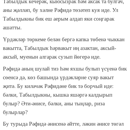
Табылдык кечерәк, кыюсызрак һәм аксак та булгач,
аны җәлләп, бу хәлне Рәфидә төзәтеп куя иде. Ул
Табылдыкны бик еш аерым алдап яки соңгарак
ашатты.
Үрдәкләр төркеме белән бергә капка төбенә чыккан
вакытта, Табылдык һәрвакыт иң азактан, аксый-
аксый, муенын алгарак сузып йөгерә иде.
Рәфидә аның шулай тиз һәм яхшы булып үсүенә бик
сөенсә дә, көз башында үрдәкләрне суяр вакыт
җитә. Бу киләчәк Рәфидәне бик тә борчый иде:
бәлки, Табылдыкны, кышка яшәргә калдырып
булыр? Әти-әнисе, бәлки, аны тыңлар, риза
булырлар?
Бу турыда Рәфидә әнисенә әйтте, ләкин әнисе төгәл