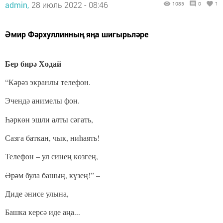
admin,
28 июль 2022 - 08:46
1085
0
1
Әмир Фәрхуллинның яңа шигырьләре
Бер бирә Ходай
“Кәрәз экранлы телефон.
Эчендә анимелы фон.
Һәркөн эшли алты сәгат
ь,
Сазга баткан, чык, ни
һаят
ь!
Телефон – ул сине
ң көзгең,
Әрәм була башың, күзең!” –
Диде әнисе улына,
Башка керсә иде аңа...