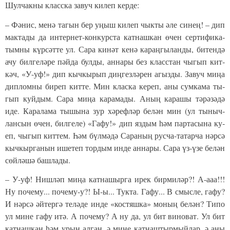
Шул­чак­ны класс­ка за­вуч ки­леп кер­де:
– Фә­нис, ме­нә та­гын бер уңыш ки­леп чык­ты әле си­нең! – дип
мак­та­ды да ин­тер­нет-кон­курс­та кат­наш­кан өчен сер­ти­фи­ка­
тым­ны күр­сәт­те ул. Са­ра ки­нәт ке­нә ка­раң­гы­лан­ды, би­тен­дә
ачу бил­ге­лә­ре пәй­да бул­ды, ан­на­ры без класс­тан чы­гып кит­
кәч, «У-уф!» дип кыч­кы­рып диң­гез­лә­рен агыз­ды. За­вуч ми­ңа
дип­лом­ны би­реп кит­те. Мин клас­ка ке­реп, аны сум­ка­ма ты­
гып куй­дым. Са­ра ми­ңа ка­ра­ма­ды. Аның ка­ра­шы тә­рә­зә­дә
иде. Ка­ра­ла­ма ты­шы­на зур хә­реф­ләр бе­лән мин (ул ты­ныч­
лан­сын өчен, бил­ге­ле) «Га­фу!» дип яз­дым һәм пар­та­сы­на ку­
еп, чы­гып кит­тем. Һәм бүл­мә­дә Са­ра­ның рус­ча-та­тар­ча нәр­сә
кыч­кыр­га­нын ише­теп тор­дым ин­де ан­на­ры. Са­ра үз-үзе бе­лән
сөй­лә­шә баш­ла­ды.
– У-уф! Ниш­ләп ми­ңа кат­на­шыр­га ирек бир­ми­ләр?! А-ааа!!!
Ну по­че­му... по­че­му-у?! Ы-ы... Тук­та. Га­фу... В смыс­ле, га­фу?
И нәр­сә әй­тер­гә те­лә­де ин­де «кос­тяш­ка» мо­ның бе­лән? Ти­по
ул ми­не га­фу итә. А по­че­му? А ну да, ул бит ви­но­ват. Ул бит
кат­наш­кан һәм урын ал­ган, ә ми­не кат­наш­тыр­мый­лар, ә аны