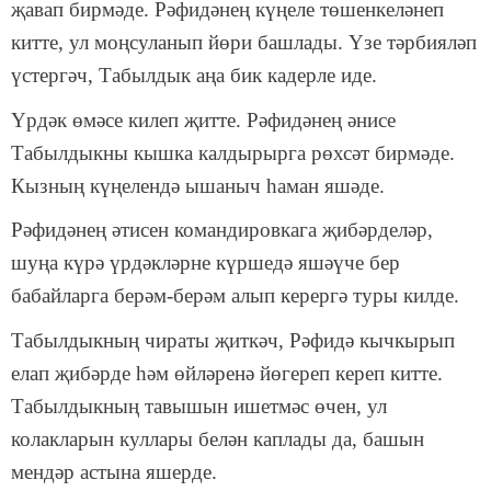
җавап бирмәде. Рәфидәнең күңеле төшенкеләнеп
китте, ул моңсуланып йөри башлады. Үзе тәрбияләп
үстергәч, Табылдык аңа бик кадерле иде.
Үрдәк өмәсе килеп җитте. Рәфидәнең әнисе
Табылдыкны кышка калдырырга рөхсәт бирмәде.
Кызның күңелендә ышаныч һаман яшәде.
Рәфидәнең әтисен командировкага җибәрделәр,
шуңа күрә үрдәкләрне күршедә яшәүче бер
бабайларга берәм-берәм алып керергә туры килде.
Табылдыкның чираты җиткәч, Рәфидә кычкырып
елап җибәрде һәм өйләренә йөгереп кереп китте.
Табылдыкның тавышын ишетмәс өчен, ул
колакларын куллары белән каплады да, башын
мендәр астына яшерде.