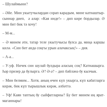
– Шу­лай­мы­ни?
– Әйе. Мин укы­ту­чы­лар­дан со­рап ка­ра­дым, ми­не кат­наш­тыр­
сын­нар ди­еп, ә алар: «Кая ин­де!» – дип ки­ре бор­ды­лар. Ә
мин бит бик тә хо­чу!
– М-м...
– Ә ми­нем әти, та­тар те­ле укы­ту­чы­сы бул­са да, ми­ңа кар­шы
ки­лә. «Син бит ан­да соң­гы урын ала­чак­сың!» – дия.
– А-а...
– У-уф. Ни­чек син шу­лай бул­ды­ра ала­сың соң? Кат­на­шыр­га.
Һәр при­зер да бу­лыр­га. Ә? Ә-ә? – дип бәй­лә­нә бу кыз­чык.
– Мин бел­мим... Хо­тя, аның өчен күп укыр­га, күп ка­бат­лар­га
ки­рәк, бик күп ты­рыш­лык ки­рәк, әл­бәт­тә.
– Уф! Ка­ян тап­тың бу сый­фат­лар­ны? Бу бит ми­нем иң ярат­
ма­ган­на­ры!