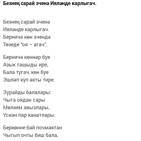
Безнең сарай эченә Ияләнде карлыгач.
Безнең сарай эченә
Ияләнде карлыгач.
Берничә көн эчендә
Төзеде “оя – агач”.
Берничә көннәр буе
Азык ташыды ире,
Бала тугач, көн буе
Эшләп күп акты тире.
Зурайды балалары:
Чыга оядан сары
Мөләем авызлары,
Үскән пар канатлары.
Беркөнне бай почмактан
Чыгып очты биш бала,