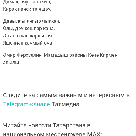
Димәк, очу гына чүп,
Кирәк ничек тә яшәү.
Давыллы яңгыр чыккач,
Олы, дәү кошлар кача,
Ә тәвәккәл карлыгач
Яшеннән качмый оча.
Әмир Фәрхуллин, Мамадыш районы Кече Кирмән
авылы
Следите за самым важным и интересным в
Telegram-канале
Татмедиа
Читайте новости Татарстана в
национальном мессенджере MАХ: