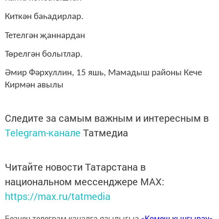
Киткән баһадирлар.
Тетелгән җаннардан
Төрелгән болытлар.
Әмир Фәрхуллин, 15 яш
ь
, Мамадыш районы Кече
Кирмән авылы
Следите за самым важным и интересным в
Telegram-канале
Татмедиа
Читайте новости Татарстана в
национальном мессенджере MАХ:
https://max.ru/tatmedia
Безнең телеграм каналга язылыгыз
«Көмеш кыңгырау»