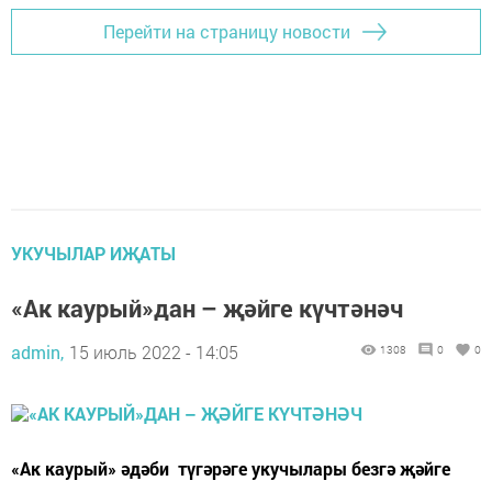
Перейти на страницу новости
УКУЧЫЛАР ИҖАТЫ
«Ак каурый»дан – җәйге күчтәнәч
admin,
15 июль 2022 - 14:05
1308
0
0
«Ак каурый» әдәби түгәрәге укучылары безгә җәйге