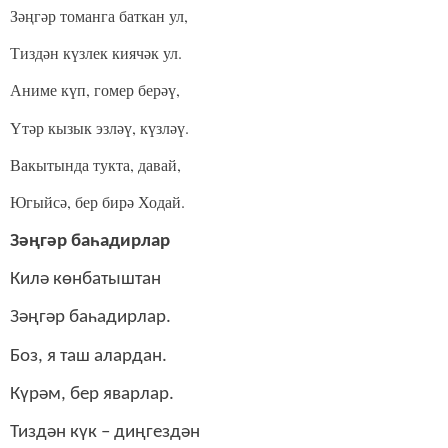
Зәңгәр томанга баткан ул,
Тиздән күзлек киячәк ул.
Аниме күп, гомер берәү,
Үтәр кызык эзләү, күзләү.
Вакытында тукта, давай,
Югыйсә, бер бирә Ходай.
Зәңгәр баһадирлар
Килә көнбатыштан
Зәңгәр баһадирлар.
Боз, я таш алардан.
Күрәм, бер яварлар.
Тиздән күк – диңгездән