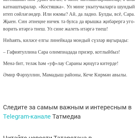
кат­наш­ты­ра­лар. «Кос­тяш­ка». Ул ми­не укы­ту­чы­лар­га шун­дый
итеп сөй­лә­гән­дер. Или юк­мы? Ай, да лад­но. Бул­ды, всё, Са­ра.
Җы­ен. Син әти­ең­не ни­чек тә бул­са да ярыш­ка җи­бә­рер­гә уго­
во­рить итәр­гә ти­еш. Ул си­не жа­леть итәр­гә ти­еш!
Ни­һа­ять, ки­лә­се ел­гы ли­ней­ка­да мон­дый сүз­ләр яң­гы­ра­ды:
– Га­фи­я­тул­ли­на Са­ра олим­пи­а­да­да при­зер, кот­лый­быз!
Ме­нә бит, те­ләк һәм «уф»­лау Са­ра­ны җи­ңү­гә ки­тер­де!
Әмир Фәр­хул­лин, Ма­ма­дыш ра­йо­ны, Ке­че Кир­мән авы­лы.
Следите за самым важным и интересным в
Telegram-канале
Татмедиа
Читайте новости Татарстана в