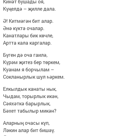
Кинәт бушады оя,
Күңелдә – җилле дала.
Ә! Китмәгән бит алар.
Әнә күктә очалар.
Канатлары бик көчле,
Артта кала каргалар.
Бүген дә оча гаилә,
Күрәм җитез бер төркем,
Куанам я борчылам –
Сокланырлык шул һәркем.
Елкылдык канаты нык,
Чыдам, торырлык икән,
Сәяхәткә барырлык,
Бәхет табылыр микән?
Аларның очасы күп,
Ләкин алар бит бишәү.