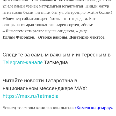
ул әле һаман үзенең матурлыгын югалтмаган! Нинди матур
итеп зәвык белән чигелгән бит ул, әйтерсең лә, җәйге болын!
Әбиемнең сөйләгәннәрен йотлыгып тыңладым. Бит
очларына тәгәрәп төшкән яшьләрен сөртеп, әбием:
– Яшьлегем хатирәләре шушы сандыкта, – диде.
Ислам Фәррахов,
Әгерҗе районы, Девәтернә мәктәбе.
Следите за самым важным и интересным в
Telegram-канале
Татмедиа
Читайте новости Татарстана в
национальном мессенджере MАХ:
https://max.ru/tatmedia
Безнең телеграм каналга язылыгыз
«Көмеш кыңгырау»