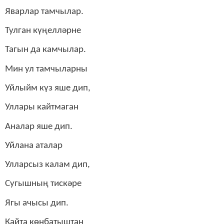
Яварлар тамчылар.
Тулган күңелләрне
Тагын да камчылар.
Мин ул тамчыларны
Уйлыйм күз яше дип,
Уллары кайтмаган
Аналар яше дип.
Уйлана аталар
Улларсыз калам дип,
Сугышның тискәре
Ягы ачысы дип.
Кайта көнбатыштан