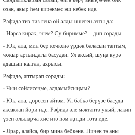
озак, авыр һәм кирәкмәс эш кебек иде.
Рәфидә тиз-тиз генә өй алды ишеген ачты да:
- Нәрсә кирәк, энем? Су биримме? – дип сорады.
- Юк, апа, мин бер кечкенә үрдәк баласын таптым,
чокыр артындагы басудан.
Ул аксый, шуңа күрә
адашып калган, ахрысы.
Рәфидә, аптырап сорады:
- Чын сөйлисеңме, алдамыйсыңмы?
- Юк, апа, дөресен әйтәм. Ул бәбкә берүзе басуда
аксаклап йөри иде. Рәфидә әле мәктәптә укый, ләкин
үзен олыларча хис итә һәм җитди тота иде.
- Ярар, алайса, бир миңа бәбкәне. Ничек тә аны