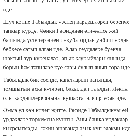
зәгыйфләнгән булганга, ул сизелерлек итеп аксый
иде.
Шул көнне Табылдык үзенең кардәшләрен беренче
тапкыр күрде. Чөнки Рәфидәнең әти-әнисе җәй
башында үстерер өчен инкубатордан унбиш үрдәк
бәбкәсе сатып алган иде. Алар гәүдәләре буенча
шактый зур күренәләр, ап-ак каурыйлары янында
борын һәм тәпиләре куе-сары булып янып тора иде.
Табылдык бик сөенде, канатларын кагынды,
томшыгын өскә күтәреп, бакылдап та алды. Ләкин
олы кардәшләре янына кушарга әле иртәрәк иде.
Әмма ул көн килеп җитте. Рәфидә Табылдыкны өй
үрдәкләре төркеменә кушты. Аны башка үрдәкләр
кыерсытмады, ләкин ашаганда азык күп эләкми иде.