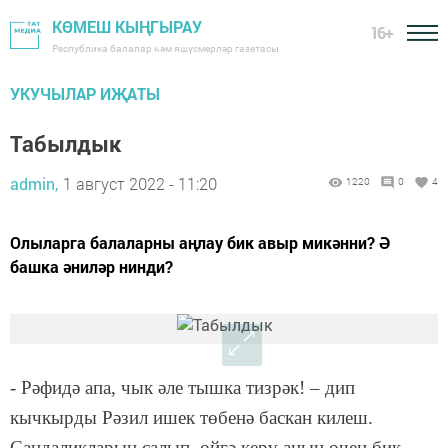
КӨМЕШ КЫҢГЫРАУ
16+
Республика балалар һәм яшүсмерләр газетасы
УКУЧЫЛАР ИҖАТЫ
Табылдык
admin,
1 август 2022 - 11:20
1220
0
4
Олыларга балаларны аңлау бик авыр микәнни? Ә
башка әниләр нинди?
- Р
әфидә апа, чык әле тышка тизрәк! – дип
кычкырды Рәзил ишек төбенә баскан килеш.
Сандаликларын салып, өйгә керү аның өчен бик