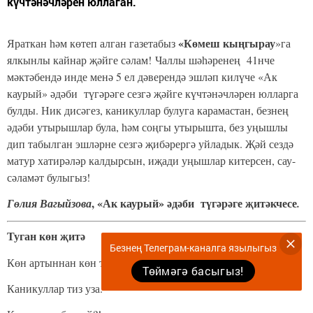
күчтәнәчләрен юллаган.
«Көмеш кыңгырау
Яраткан һәм көтеп алган газетабыз
»га
ялкынлы кайнар җәйге сәлам! Чаллы шәһәренең 41нче
мәктәбендә инде менә 5 ел дәверендә эшләп килүче «Ак
каурый» әдәби түгәрәге сезгә җәйге күчтәнәчләрен юлларга
булды. Ник дисәгез, каникуллар булуга карамастан, безнең
әдәби утырышлар була, һәм соңгы утырышта, без уңышлы
дип табылган эшләрне сезгә җибәрергә уйладык. Җәй сездә
матур хатирәләр калдырсын, иҗади уңышлар китерсен, сау-
сәламәт булыгыз!
, «Ак каурый» әдәби түгәрәге җитәкчесе
Гөлия Вагыйзова
.
Туган көн җитә
Безнең Телеграм-каналга язылыгыз
Көн артыннан көн туа,
Төймәгә басыгыз!
Каникуллар тиз уза.