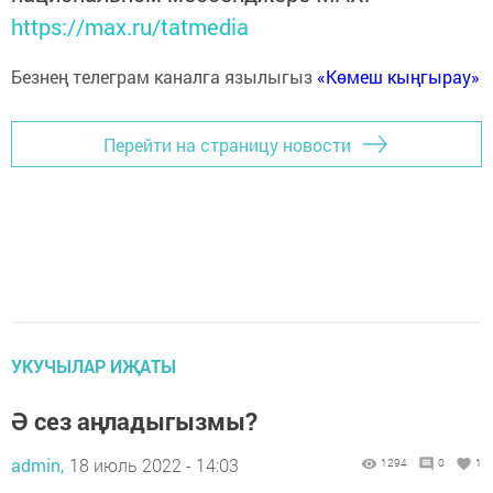
https://max.ru/tatmedia
Безнең телеграм каналга язылыгыз
«Көмеш кыңгырау»
Перейти на страницу новости
УКУЧЫЛАР ИҖАТЫ
Ә сез аңладыгызмы?
admin,
18 июль 2022 - 14:03
1294
0
1