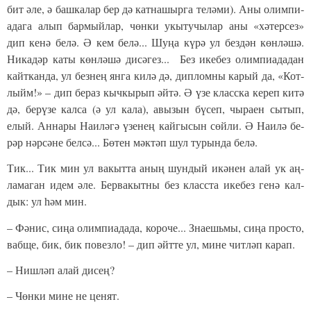
бит әле, ә баш­ка­лар бер дә кат­на­шыр­га те­лә­ми). Аны олим­пи­
а­да­га алып бар­мый­лар, чөн­ки укы­ту­чы­лар аны «хә­тер­сез»
дип ке­нә бе­лә. Ә кем бе­лә... Шу­ңа кү­рә ул без­дән көн­лә­шә.
Ни­ка­дәр ка­ты көн­лә­шә ди­сә­гез... Без ике­без олим­пи­а­да­дан
кайт­кан­да, ул без­нең ян­га ки­лә дә, дип­лом­ны ка­рый да, «Кот­
лыйм!» – дип бе­раз кыч­кы­рып әй­тә. Ә үзе класс­ка ке­реп ки­тә
дә, бе­рү­зе кал­са (ә ул ка­ла), авы­зын бү­сеп, чы­ра­ен сы­тып,
елый. Ан­на­ры На­и­лә­гә үзе­нең кай­гы­сын сөй­ли. Ә На­и­лә бе­
рәр нәр­сә­не бел­сә... Бө­тен мәк­тәп шул ту­рын­да бе­лә.
Тик... Тик мин ул ва­кыт­та аның шун­дый икә­нен алай ук аң­
ла­ма­ган идем әле. Бер­ва­кыт­ны без класс­та ике­без ге­нә кал­
дык: ул һәм мин.
– Фә­нис, си­ңа олим­пи­а­да­да, ко­ро­че... Зна­ешь­мы, си­ңа прос­то,
ваб­ще, бик, бик по­вез­ло! – дип әйт­те ул, ми­не чит­ләп ка­рап.
– Ниш­ләп алай ди­сең?
– Чөн­ки ми­не не це­нят.