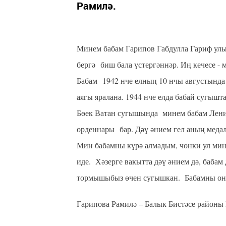
Рамилә.
Минем бабам Гарипов Габдулла Гариф улы 
бергә биш бала үстергәннәр. Иң кечесе -
Бабам 1942 нче елның 10 нчы августында с
аягы яралана. 1944 нче елда бабай сугышт
Бөек Ватан сугышында минем бабам Ленин
орденнары бар. Дәү әнием гел аның медал
Мин бабамны күрә алмадым, чөнки ул мин 
иде. Хәзерге вакытта дәү әнием дә, бабам
тормышыбыз өчен сугышкан. Бабамны оны
Гарипова Рамилә – Балык Бистәсе районы