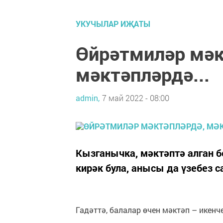
УКУЧЫЛАР ИҖАТЫ
Өйрәтмиләр мәк
мәктәпләрдә...
admin,
7 май 2022 - 08:00
Кызганычка, мәктәптә алган 
кирәк була, анысы да үзебез 
Гадәттә, балалар өчен мәктәп – икенч