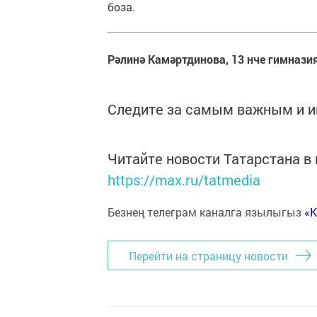
боза.
Рәлинә Камәртдинова, 13 нче гимназ
Следите за самым важным и 
Читайте новости Татарстана 
https://max.ru/tatmedia
Безнең телеграм каналга язылыгыз
«
Перейти на страницу новости