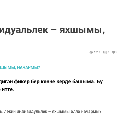
видуальлек – яхшымы,
1212
0
 дигән фикер бер көнне керде башыма. Бу
 итте.
ль, ләкин индивидульлек – яхшымы әллә начармы?