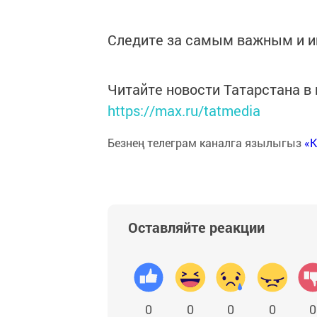
Следите за самым важным и 
Читайте новости Татарстана 
https://max.ru/tatmedia
Безнең телеграм каналга язылыгыз
«
Оставляйте реакции
0
0
0
0
0