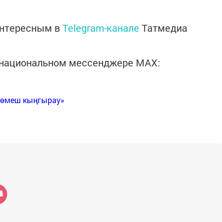
интересным в
Telegram-канале
Татмедиа
в национальном мессенджере MАХ:
Көмеш кыңгырау»