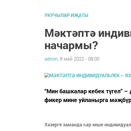
УКУЧЫЛАР ИҖАТЫ
Мәктәптә инди
начармы?
admin,
8 май 2022 - 08:00
“Мин башкалар кебек түгел” –
фикер мине уйланырга мәҗбүр
Хәзерге заманда һәр кеше индивидуа