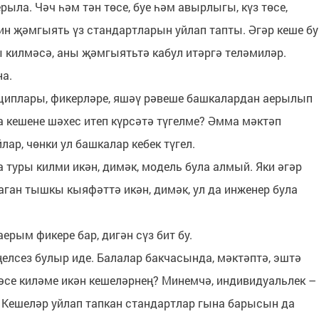
рыла. Чәч һәм тән төсе, буе һәм авырлыгы, күз төсе,
н җәмгыять үз стандартларын уйлап тапты. Әгәр кеше бу
 килмәсә, аны җәмгыятьтә кабул итәргә теләмиләр.
на.
циплары, фикерләре, яшәү рәвеше башкалардан аерылып
 кешене шәхес итеп күрсәтә түгелме? Әмма мәктәп
р, чөнки ул башкалар кебек түгел.
а туры килми икән, димәк, модель була алмый. Яки әгәр
аган тышкы кыяфәттә икән, димәк, ул да инженер була
аерым фикере бар, дигән сүз бит бу.
ңелсез булыр иде. Балалар бакчасында, мәктәптә, эштә
әсе киләме икән кешеләрнең? Минемчә, индивидуальлек –
е. Кешеләр уйлап тапкан стандартлар гына барысын да