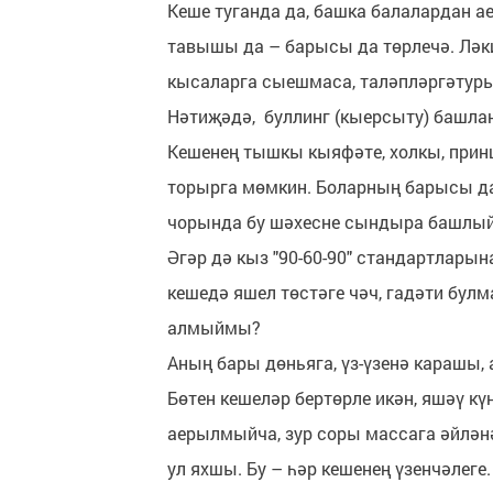
Кеше туганда да, башка балалардан ае
тавышы да – барысы да төрлечә. Ләки
кысаларга сыешмаса, таләпләргәтуры
Нәтиҗәдә, буллинг (кыерсыту) башла
Кешенең тышкы кыяфәте, холкы, прин
торырга мөмкин. Боларның барысы да
чорында бу шәхесне сындыра башлыйла
Әгәр дә кыз "90-60-90" стандартларын
кешедә яшел төстәге чәч, гадәти булм
алмыймы?
Аның бары дөньяга, үз-үзенә карашы, 
Бөтен кешеләр бертөрле икән, яшәү кү
аерылмыйча, зур соры массага әйлән
ул яхшы. Бу – һәр кешенең үзенчәлег