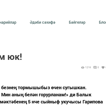
нарийлар
Әдәби сәхифә
Бәйгеләр
Бло
м юк!
1216
0
л безнең тормышыбыз өчен сугышкан.
Мин аның белән горурланам!» ди Балык
а мәктәбенең 5 нче сыйныф укучысы Гарипова