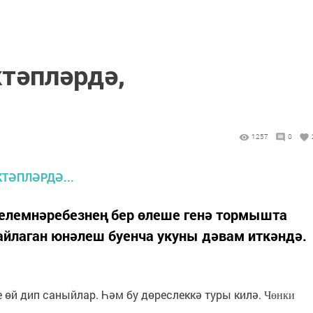
тәпләрдә,
1257
0
белемнәребезнең бер өлеше генә тормышта
сайлаган юнәлеш буенча укуны дәвам иткәндә.
е өй дип саныйлар. Һәм бу дөреслеккә туры килә.
Чөнки