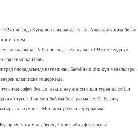
1924 нче елда Күгәрчен авылында туган. Алар дәү әнием белән
 минем әтием.
угышка алына. 1942 нче елда - сул кулы, ә 1943 нче елда уң
ан яраланып кайткан.
град блокадасында катнашкан. Бабайның бик күп медальлары,
ьләрен алып искә төшерә иде.
туганчы вафат булган, ләкин дәү әнием аның турында сөйли
 да исән түгел. Тик мин бабама бик рәхмәтле. Ул безнең
тырга хакым юк ! Мин аның белән горурланам!
 Күгәрчен урта мәктәбенең 5 нче сыйныф укучысы