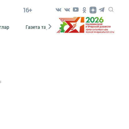
16+
глар
Газета тарихы
Әкият
Әкият язаб
0