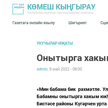
КӨМЕШ КЫҢГЫРАУ
Республика балалар һәм яшүсмерләр газетасы
Газетага онлайн язылу
Шигърият
Сце
УКУЧЫЛАР ИҖАТЫ
Онытырга хакы
admin,
9 май 2022 - 08:00
«Мин бабама бик рәхмәтле. У
Бабамны онытырга хакым юк! 
Бистәсе районы Күгәрчен урт