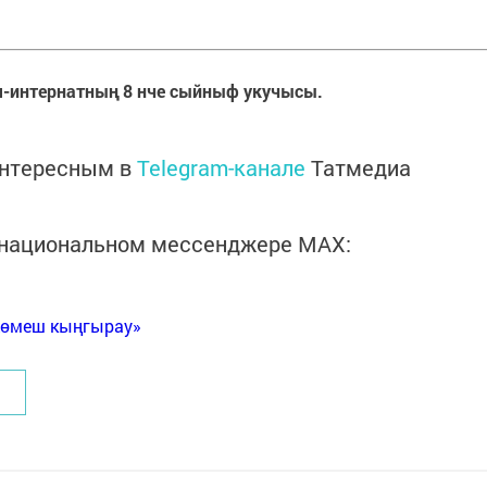
ия-интернатның 8 нче сыйныф укучысы.
интересным в
Telegram-канале
Татмедиа
в национальном мессенджере MАХ:
Көмеш кыңгырау»