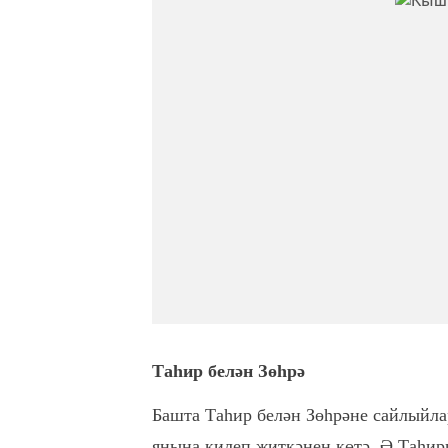
Таһир белән Зөһрә
Башта Таһир белән Зөһрәне сайлыйла
янына килеп җиткәнен көтә. Ә Таһир