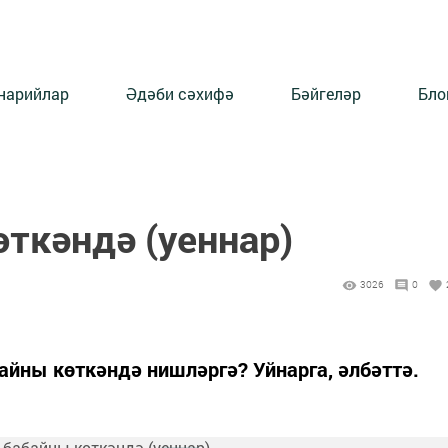
нарийлар
Әдәби сәхифә
Бәйгеләр
Бло
ткәндә (уеннар)
3026
0
айны көткәндә нишләргә? Уйнарга, әлбәттә.