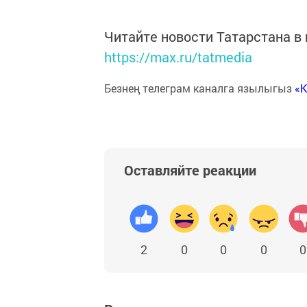
Читайте новости Татарстана 
https://max.ru/tatmedia
Безнең телеграм каналга язылыгыз
«
Оставляйте реакции
2
0
0
0
0