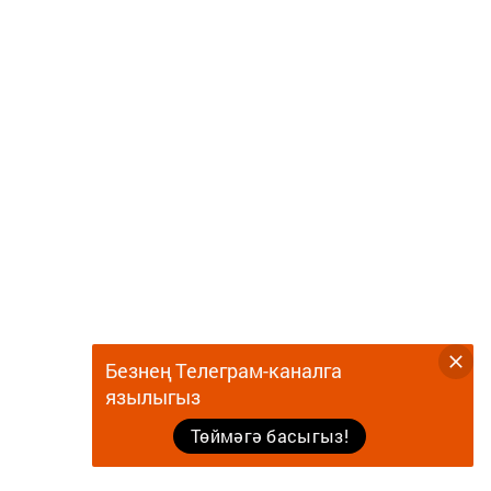
Безнең Телеграм-каналга
язылыгыз
Төймәгә басыгыз!