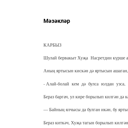
Мәзәкләр
КАРБЫЗ
Шулай бервакыт Хуҗа Насретдин күрше а
Аның яртысын кискән дә яртысын ашаган,
- Алай-болай кем дә булса юлдан узса, 
Бераз баргач, ул кире борылып килгән дә 
— Байның ялчысы да булган икән, бу ярты
Бераз киткәч, Хуҗа тагын борылып килгән