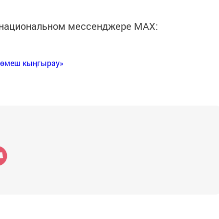
в национальном мессенджере MАХ:
Көмеш кыңгырау»