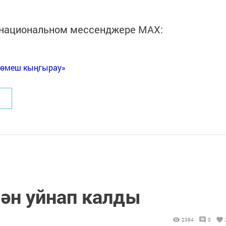
в национальном мессенджере MАХ:
Көмеш кыңгырау»
лән уйнап калды
2384
0