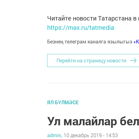
Читайте новости Татарстана 
https://max.ru/tatmedia
Безнең телеграм каналга язылыгыз
«
Перейти на страницу новости
ЯЛ БҮЛМӘСЕ
Ул малайлар бе
admin,
10 декабрь 2019 - 14:53