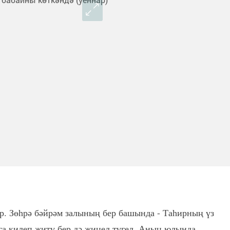
р. Зөһрә бәйрәм залының бер башында - Таһирның үз
га килеп җитү бер дә җиңел түгел. Аның юлында