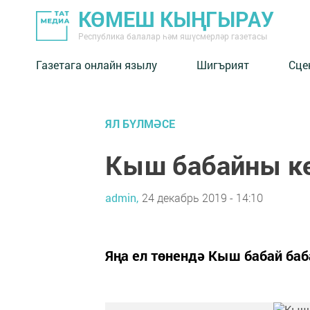
КӨМЕШ КЫҢГЫРАУ
Республика балалар һәм яшүсмерләр газетасы
Газетага онлайн язылу
Шигърият
Сце
ЯЛ БҮЛМӘСЕ
Кыш бабайны кө
admin,
24 декабрь 2019 - 14:10
Яңа ел төнендә Кыш бабай баб