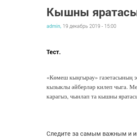
Кышны яратас
admin,
19 декабрь 2019 - 15:00
Тест.
«Көмеш кыңгырау» газетасының э
кызыклы әйберләр килеп чыга. Ме
карагыз, чынлап та кышны ярата
Следите за самым важным и 