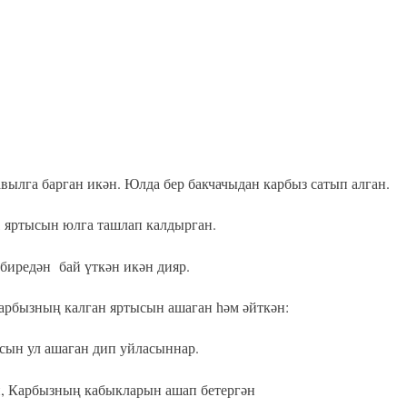
вылга барган икән.
Юлда бер бакчач
ыдан карбыз сатып алган.
 яртысын юлга ташлап калдырган.
биредән бай үткән икән дияр.
карбызның калган яртысын ашаган һәм әйткән:
сын ул аша
ган
дип уйласыннар.
, Ка
р
быз
ның
кабыкларын ашап бетергән