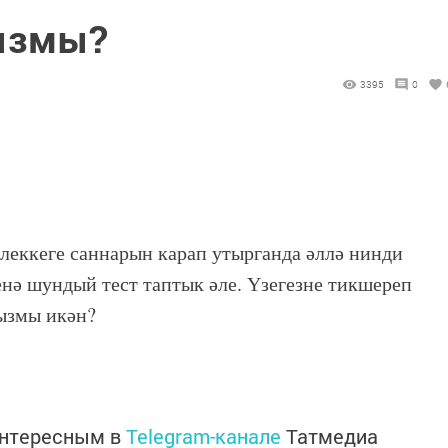
ызмы?
3395
0
леккеге саннарын карап утырганда әллә нинди
нә шундый тест таптык әле. Үзегезне тикшереп
сызмы икән?
интересным в
Telegram-канале
Татмедиа