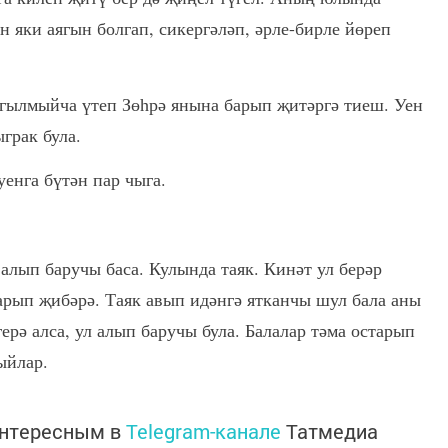
н яки аягын болгап, сикергәләп, әрле-бирле йөреп
агылмыйча үтеп Зөһрә янына барып җитәргә тиеш. Уен
грак була.
уенга бүтән пар чыга.
 алып баручы баса. Кулында таяк. Кинәт ул берәр
арып җибәрә. Таяк авып идәнгә ятканчы шул бала аны
ерә алса, ул алып баручы була. Балалар тәма остарып
ыйлар.
интересным в
Telegram-канале
Татмедиа