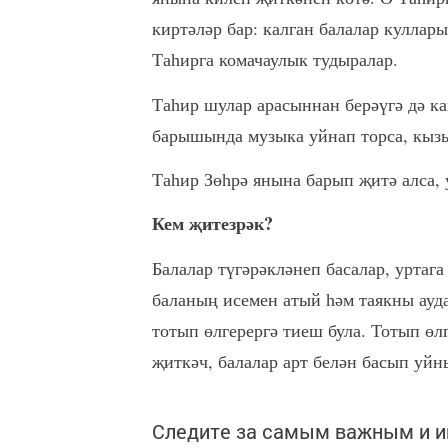
киртәләр бар: калган балалар куллары
Таһирга комачаулык тудыралар.
Таһир шулар арасыннан берәүгә дә к
барышында музыка уйнап торса, кызы
Таһир Зөһрә янына барып җитә алса, 
Кем җитезрәк?
Балалар түгәрәкләнеп басалар, уртага
баланың исемен атый һәм таякны ауд
тотып өлгерергә тиеш була. Тотып өлг
җиткәч, балалар арт белән басып уйн
Следите за самым важным и 