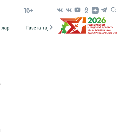
16+
глар
Газета тарихы
Әкият
Әкият язаб
2