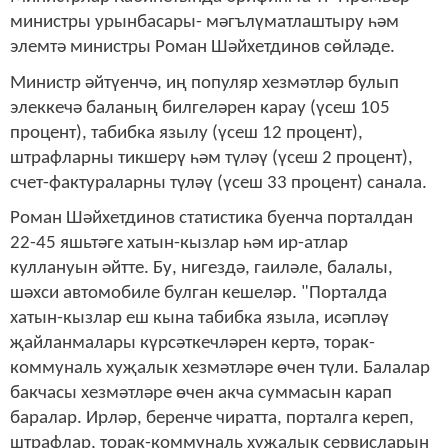
министры урынбасары- мәгълүматлаштыру һәм
элемтә министры Роман Шәйхетдинов сөйләде.
Министр әйтүенчә, иң популяр хезмәтләр булып
элеккечә баланың билгеләрен карау (үсеш 105
процент), табибка язылу (үсеш 12 процент),
штрафларны тикшерү һәм түләү (үсеш 2 процент),
счет-фактураларны түләү (үсеш 33 процент) санала.
Роман Шәйхетдинов статистика буенча порталдан
22-45 яшьтәге хатын-кызлар һәм ир-атлар
куллануын әйтте. Бу, нигездә, гаиләле, балалы,
шәхси автомобиле булган кешеләр. "Порталда
хатын-кызлар еш кына табибка языла, исәпләү
җайланмалары күрсәткечләрен кертә, торак-
коммуналь хуҗалык хезмәтләре өчен түли. Балалар
бакчасы хезмәтләре өчен акча суммасын карап
баралар. Ирләр, беренче чиратта, порталга кереп,
штрафлар, торак-коммуналь хуҗалык сервисларын