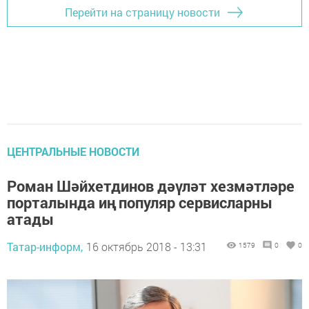
Перейти на страницу новости
ЦЕНТРАЛЬНЫЕ НОВОСТИ
Роман Шәйхетдинов дәүләт хезмәтләре
порталында иң популяр сервисларны
атады
Татар-информ,
16 октябрь 2018 - 13:31
1579
0
0