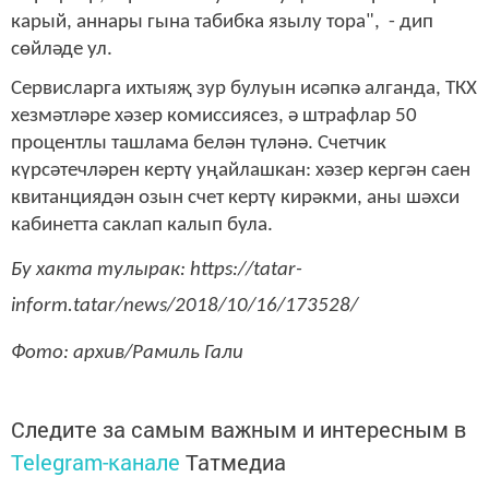
карый, аннары гына табибка язылу тора", - дип
сөйләде ул.
Сервисларга ихтыяҗ зур булуын исәпкә алганда, ТКХ
хезмәтләре хәзер комиссиясез, ә штрафлар 50
процентлы ташлама белән түләнә. Счетчик
күрсәтечләрен кертү уңайлашкан: хәзер кергән саен
квитанциядән озын счет кертү кирәкми, аны шәхси
кабинетта саклап калып була.
Бу хакта тулырак: https://tatar-
inform.tatar/news/2018/10/16/173528/
Фото: архив/Рамиль Гали
Следите за самым важным и интересным в
Telegram-канале
Татмедиа