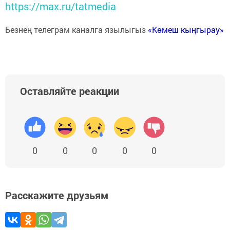
https://max.ru/tatmedia
Безнең телеграм каналга язылыгыз
«Көмеш кыңгырау»
Оставляйте реакции
0
0
0
0
0
Расскажите друзьям