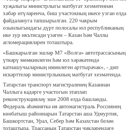
хуҗалыгы министрлыгы матбугат хезмәтеннән
хәбәр итүләренчә, биш участокның икесе узган елда
файдалануга тапшырылган. 220 чакрым
озынлыгындагы дүрт полосалы юл республиканың
ике зур икътисади үзәген – Казан һәм Чаллы
агломерацияләрен тоташтыра.
«Башкарылган эшләр М7 «Волга» автотрассасының
үткәрү мөмкинлеген һәм юл хәрәкәтендә
катнашучыларның иминлеген арттырачак», - дип
искәрттеләр министрлыкның матбугат хезмәтендә.
Татарстан транспорт магистраленең Казаннан
Чаллыга кадәрге участогын этаплап
реконструкцияләү эше 2008 елда башланды.
Федераль әһәмияткә ия автомагистраль Россиянең
көнбатыш районнарын Татарстан аша Удмуртия,
Башкортстан, Урал, Себер һәм Казахстан белән
тоташтыра. Трассаның Татарстан чикләрендәге