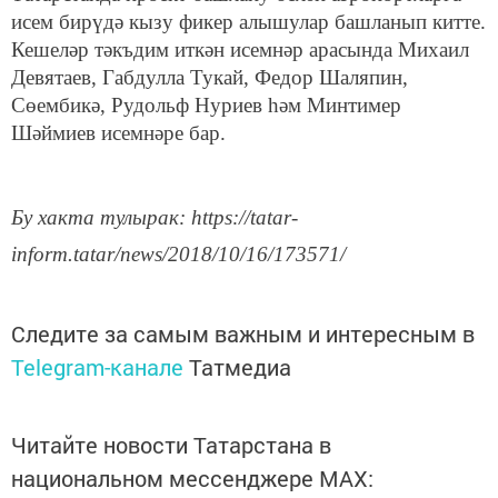
исем бирүдә кызу фикер алышулар башланып китте.
Кешеләр тәкъдим иткән исемнәр арасында Михаил
Девятаев, Габдулла Тукай, Федор Шаляпин,
Сөембикә, Рудольф Нуриев һәм Минтимер
Шәймиев исемнәре бар.
Бу хакта тулырак: https://tatar-
inform.tatar/news/2018/10/16/173571/
Следите за самым важным и интересным в
Telegram-канале
Татмедиа
Читайте новости Татарстана в
национальном мессенджере MАХ: