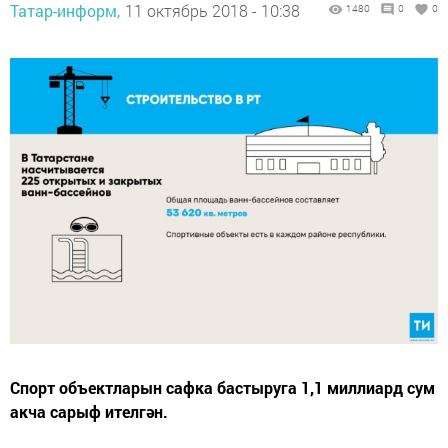
Татар-информ,
11 октябрь 2018 - 10:38
1480
0
0
Спорт объектларын сафка бастыруга 1,1 миллиард сум
акча сарыф ителгән.