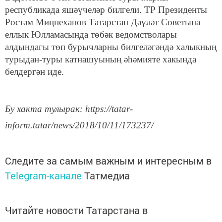
республикада яшәүчеләр билгели. ТР Президенты
Рөстәм Миңнеханов Татарстан Дәүләт Советына
еллык Юлламасында төбәк ведомстволары
алдындагы төп бурычларны билгеләгәндә халыкның
турыдан-туры катнашуының әһәмияте хакында
белдергән иде.
Бу хакта тулырак: https://tatar-
inform.tatar/news/2018/10/11/173237/
Следите за самым важным и интересным в
Telegram-канале
Татмедиа
Читайте новости Татарстана в