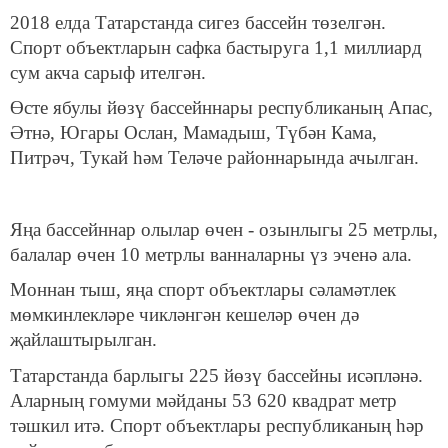
2018 елда Татарстанда сигез бассейн төзелгән.
Спорт объектларын сафка бастыруга 1,1 миллиард
сум акча сарыф ителгән.
Өсте ябулы йөзү бассейннары республиканың Апас,
Әтнә, Югары Ослан, Мамадыш, Түбән Кама,
Питрәч, Тукай һәм Теләче районнарында ачылган.
Яңа бассейннар олылар өчен - озынлыгы 25 метрлы,
балалар өчен 10 метрлы ванналарны үз эченә ала.
Моннан тыш, яңа спорт объектлары сәламәтлек
мөмкинлекләре чикләнгән кешеләр өчен дә
җайлаштырылган.
Татарстанда барлыгы 225 йөзү бассейны исәпләнә.
Аларның гомуми мәйданы 53 620 квадрат метр
тәшкил итә. Спорт объектлары республиканың һәр