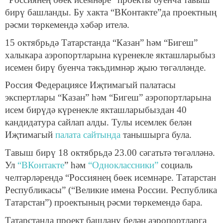
бирү башланды. Бу хакта “ВКонтакте”да проектның
рәсми төркемендә хәбәр ителә.
15 октябрьдә Татарстанда “Казан” һәм “Бигеш”
халыкара аэропортларына күренекле якташларыбыз
исемен бирү буенча тәкъдимнәр җыю төгәлләнде.
Россия Федерациясе Иҗтимагый палатасы
экспертлары “Казан” һәм “Бигеш” аэропортларына
исем бирүдә күренекле якташларыбыздан 40
кандидатура сайлап алды. Тулы исемлек белән
Иҗтимагый
палата сайтында
танышырга була.
Тавыш бирү 18 октябрьдә 23.00 сәгатьтә төгәлләнә.
Ул
“ВКонтакте
” һәм
“Одноклассники”
социаль
челтәрләрендә “Россиянең бөек исемнәре. Татарстан
Республикасы” (“Великие имена России. Республика
Татарстан”) проектының рәсми төркемендә бара.
Татарстанда проект башлану белән аэропортларга