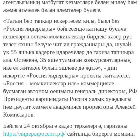
агентлыгының матбугат хезмәтләре белән эшләү һәм
җәмәгатьчелек белән элемтәләр бүлеге.
«Тагын бер тапкыр искәртәсем килә, быел без
«Россия лидерлары» бәйгесендә катнашу буенча
кешеләргә өстәмә мөмкинлекләр бирдек: хәзер рус
телен яхшы белүче чит ил гражданнары да, шулай
ук 55 яшькә кадәрге идарәчеләр дә гариза тапшыра
ала. Өстәвенә, 35 яше тулмаган конкурсантларның
ике ел җитәкче булып эшләве дә җитә», - дип
искәртте «Россия лидерлары» проекты җитәкчесе,
«Россия – мөмкинлекләр иле» коммерцияле
булмаган автоном оешмасы генераль директоры, РФ
Президенты каршындагы Россия халык хуҗалыгы
һәм дәүләт хезмәте академиясе проректоры Алексей
Комиссаров.
Бәйгегә 24 октябрьгә кадәр теркәлергә, гаризаны
https://лидерыроссии.рф/
сайтында бирергә мөмкин.