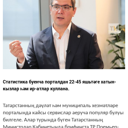
Статистика буенча порталдан 22-45 яшьтәге хатын-
кызлар һәм ир-атлар куллана.
Татарстанның дәүләт һәм муниципаль хезмәтләре
порталында кайсы сервислар аеруча популяр булуы
билгеле. Алар турында бүген Татарстанның
Министрлар Кабинетында брифингта ТР Премьер-