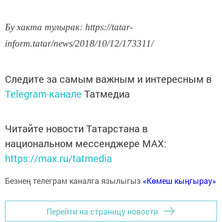
Бу хакта тулырак: https://tatar-
inform.tatar/news/2018/10/12/173311/
Следите за самым важным и интересным в
Telegram-канале
Татмедиа
Читайте новости Татарстана в
национальном мессенджере MАХ:
https://max.ru/tatmedia
Безнең телеграм каналга язылыгыз
«Көмеш кыңгырау»
Перейти на страницу новости