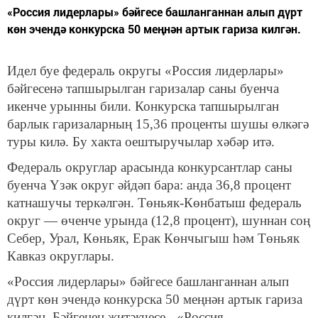
«Россия лидерлары» бәйгесе башланганнан алып дүрт
көн эчендә конкурска 50 меңнән артык гариза килгән.
Идел буе федераль округы «Россия лидерлары»
бәйгесенә тапшырылган гаризалар саны буенча
икенче урынны били. Конкурска тапшырылган
барлык гаризаларның 15,36 проценты шушы өлкәгә
туры килә. Бу хакта оештыручылар хәбәр итә.
Федераль округлар арасында конкурсантлар саны
буенча Үзәк округ әйдәп бара: анда 36,8 процент
катнашучы теркәлгән. Төньяк-Көнбатыш федераль
округ — өченче урында (12,8 процент), шуннан соң
Себер, Урал, Көньяк, Ерак Көнчыгыш һәм Төньяк
Кавказ округлары.
«Россия лидерлары» бәйгесе башланганнан алып
дүрт көн эчендә конкурска 50 меңнән артык гариза
килгән. Бәйгенең җитәкчесе - «Россия –