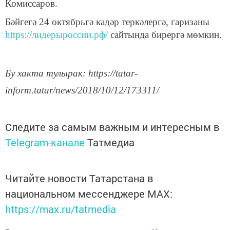
Комиссаров.
Бәйгегә 24 октябрьгә кадәр теркәлергә, гаризаны
https://лидерыроссии.рф/
сайтында бирергә мөмкин.
Бу хакта тулырак: https://tatar-
inform.tatar/news/2018/10/12/173311/
Следите за самым важным и интересным в
Telegram-канале
Татмедиа
Читайте новости Татарстана в
национальном мессенджере MАХ:
https://max.ru/tatmedia