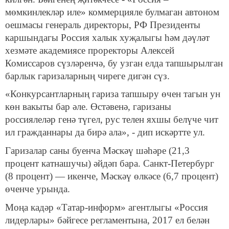
мөмкинлекләр иле» коммерцияле булмаган автоном
оешмасы генераль директоры, РФ Президенты
каршындагы Россия халык хуҗалыгы һәм дәүләт
хезмәте академиясе проректоры Алексей
Комиссаров сүзләренчә, бу узган елда тапшырылган
барлык гаризаларның чиреге дигән сүз.
«Конкурсантларның гариза тапшыру өчен тагын ун
көн вакыты бар әле. Өстәвенә, гаризаны
россиялеләр генә түгел, рус телен яхшы белүче чит
ил гражданнары да бирә ала», - дип искәртте ул.
Гаризалар саны буенча Мәскәү шәһәре (21,3
процент катнашучы) әйдәп бара. Санкт-Петербург
(8 процент) — икенче, Мәскәү өлкәсе (6,7 процент)
өченче урында.
Моңа кадәр «Татар-информ» агентлыгы «Россия
лидерлары» бәйгесе регламентына, 2017 ел белән