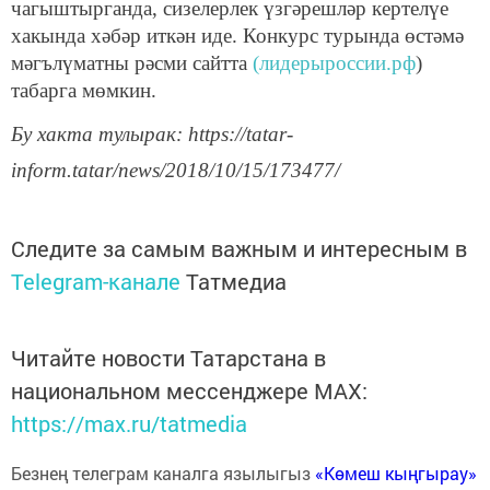
чагыштырганда, сизелерлек үзгәрешләр кертелүе
хакында хәбәр иткән иде. Конкурс турында өстәмә
мәгълүматны рәсми сайтта
(лидерыроссии.рф
)
табарга мөмкин.
Бу хакта тулырак: https://tatar-
inform.tatar/news/2018/10/15/173477/
Следите за самым важным и интересным в
Telegram-канале
Татмедиа
Читайте новости Татарстана в
национальном мессенджере MАХ:
https://max.ru/tatmedia
Безнең телеграм каналга язылыгыз
«Көмеш кыңгырау»