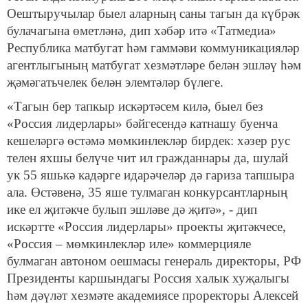
Оештыручылар быел аларның саны тагын да күбрәк
булачагына өметләнә, дип хәбәр итә «Татмедиа»
Республика матбугат һәм гаммәви коммуникацияләр
агентлыгының матбугат хезмәтләре белән эшләү һәм
җәмәгатьчелек белән элемтәләр бүлеге.
«Тагын бер тапкыр искәртәсем килә, быел без
«Россия лидерлары» бәйгесендә катнашу буенча
кешеләргә өстәмә мөмкинлекләр бирдек: хәзер рус
телен яхшы белүче чит ил гражданнары да, шулай
ук 55 яшькә кадәрге идарәчеләр дә гариза тапшыра
ала. Өстәвенә, 35 яше тулмаган конкурсантларның
ике ел җитәкче булып эшләве дә җитә», - дип
искәртте «Россия лидерлары» проекты җитәкчесе,
«Россия – мөмкинлекләр иле» коммерцияле
булмаган автоном оешмасы генераль директоры, РФ
Президенты каршындагы Россия халык хуҗалыгы
һәм дәүләт хезмәте академиясе проректоры Алексей