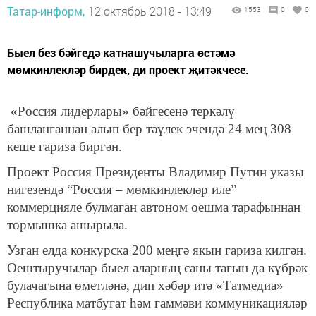
Татар-информ,
12 октябрь 2018 - 13:49
1553
0
0
Быел без бәйгедә катнашучыларга өстәмә
мөмкинлекләр бирдек, ди проект җитәкчесе.
«Россия лидерлары» бәйгесенә теркәлү
башланганнан алып бер тәүлек эчендә 24 мең 308
кеше гариза биргән.
Проект Россия Президенты Владимир Путин указы
нигезендә “Россия – мөмкинлекләр иле”
коммерцияле булмаган автоном оешма тарафыннан
тормышка ашырыла.
Узган елда конкурска 200 меңгә якын гариза килгән.
Оештыручылар быел аларның саны тагын да күбрәк
булачагына өметләнә, дип хәбәр итә «Татмедиа»
Республика матбугат һәм гаммәви коммуникацияләр