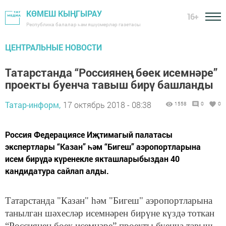
КӨМЕШ КЫҢГЫРАУ
16+
Республика балалар һәм яшүсмерләр газетасы
ЦЕНТРАЛЬНЫЕ НОВОСТИ
Татарстанда “Россиянең бөек исемнәре”
проекты буенча тавыш бирү башланды
Татар-информ,
17 октябрь 2018 - 08:38
1558
0
0
Россия Федерациясе Иҗтимагый палатасы
экспертлары “Казан” һәм “Бигеш” аэропортларына
исем бирүдә күренекле якташларыбыздан 40
кандидатура сайлап алды.
Татарстанда "Казан" һәм "Бигеш" аэропортларына
танылган шәхесләр исемнәрен бирүне күздә тоткан
“Россиянең бөек исемнәре” проекты буенча тавыш