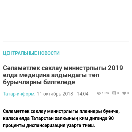
ЦЕНТРАЛЬНЫЕ НОВОСТИ
Сәламәтлек саклау министрлыгы 2019
елда медицина алдындагы төп
бурычларны билгеләде
Татар-информ,
11 октябрь 2018 - 14:04
1366
0
0
Сәламәтлек саклау министрлыгы планнары буенча,
киләсе елда Татарстан халкының ким дигәндә 90
проценты диспансеризация узарга тиеш.