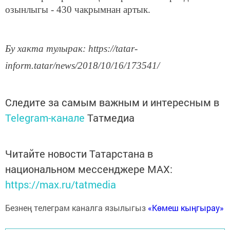
озынлыгы - 430 чакрымнан артык.
Бу хакта тулырак: https://tatar-
inform.tatar/news/2018/10/16/173541/
Следите за самым важным и интересным в
Telegram-канале
Татмедиа
Читайте новости Татарстана в
национальном мессенджере MАХ:
https://max.ru/tatmedia
Безнең телеграм каналга язылыгыз
«Көмеш кыңгырау»