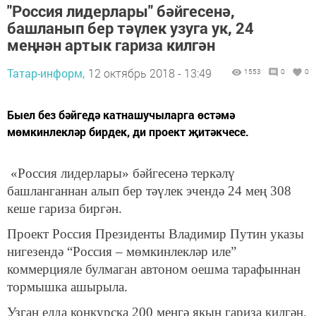
"Россия лидерлары" бәйгесенә,
башланып бер тәүлек узуга ук, 24
меңнән артык гариза килгән
Татар-информ,
12 октябрь 2018 - 13:49
1553
0
0
Быел без бәйгедә катнашучыларга өстәмә
мөмкинлекләр бирдек, ди проект җитәкчесе.
«Россия лидерлары» бәйгесенә теркәлү
башланганнан алып бер тәүлек эчендә 24 мең 308
кеше гариза биргән.
Проект Россия Президенты Владимир Путин указы
нигезендә “Россия – мөмкинлекләр иле”
коммерцияле булмаган автоном оешма тарафыннан
тормышка ашырыла.
Узган елда конкурска 200 меңгә якын гариза килгән.