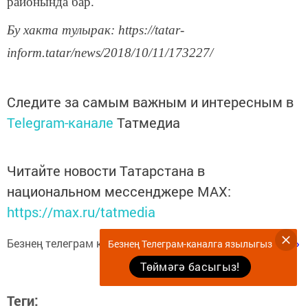
районында бар.
Бу хакта тулырак: https://tatar-
inform.tatar/news/2018/10/11/173227/
Следите за самым важным и интересным в
Telegram-канале
Татмедиа
Читайте новости Татарстана в
национальном мессенджере MАХ:
https://max.ru/tatmedia
Безнең телеграм каналга язылыгыз
«Көмеш кыңгырау»
Безнең Телеграм-каналга язылыгыз
Төймәгә басыгыз!
Теги: