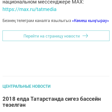
национальном мессенджере MАХ:
https://max.ru/tatmedia
Безнең телеграм каналга язылыгыз
«Көмеш кыңгырау»
Перейти на страницу новости
ЦЕНТРАЛЬНЫЕ НОВОСТИ
2018 елда Татарстанда сигез бассейн
төзелгән