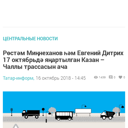
ЦЕНТРАЛЬНЫЕ НОВОСТИ
Рөстәм Миңнеханов һәм Евгений Дитрих
17 октябрьдә яңартылган Казан –
Чаллы трассасын ача
Татар-информ,
16 октябрь 2018 - 14:45
1439
0
0