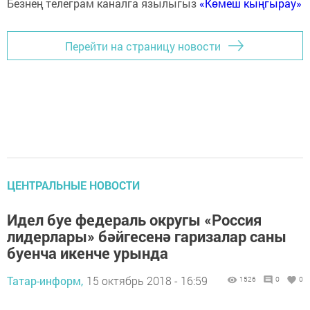
Безнең телеграм каналга язылыгыз
«Көмеш кыңгырау»
Перейти на страницу новости
ЦЕНТРАЛЬНЫЕ НОВОСТИ
Идел буе федераль округы «Россия
лидерлары» бәйгесенә гаризалар саны
буенча икенче урында
Татар-информ,
15 октябрь 2018 - 16:59
1526
0
0