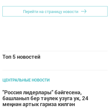
Перейти на страницу новости
Топ 5 новостей
ЦЕНТРАЛЬНЫЕ НОВОСТИ
"Россия лидерлары" бәйгесенә,
башланып бер тәүлек узуга ук, 24
меңнән артык гариза килгән