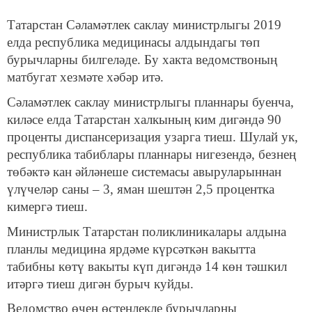
Татарстан Сәламәтлек саклау министрлыгы 2019
елда республика медицинасы алдындагы төп
бурычларны билгеләде. Бу хакта ведомствоның
матбугат хезмәте хәбәр итә.
Сәламәтлек саклау министрлыгы планнары буенча,
киләсе елда Татарстан халкының ким дигәндә 90
проценты диспансеризация узарга тиеш. Шулай ук,
республика табиблары планнары нигезендә, безнең
төбәктә кан әйләнеше системасы авыруларыннан
үлүчеләр саны – 3, яман шештән 2,5 процентка
кимергә тиеш.
Министрлык Татарстан поликлиникалары алдына
планлы медицина ярдәме күрсәткән вакытта
табибны көтү вакыты күп дигәндә 14 көн тәшкил
итәргә тиеш дигән бурыч куйды.
Ведомство өчен өстенлекле бурычларны