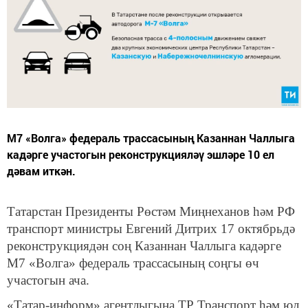
М7 «Волга» федераль трассасының Казаннан Чаллыга
кадәрге участогын реконструкцияләү эшләре 10 ел
дәвам иткән.
Татарстан Президенты Рөстәм Миңнеханов һәм РФ
транспорт министры Евгений Дитрих 17 октябрьдә
реконструкциядән соң Казаннан Чаллыга кадәрге
М7 «Волга» федераль трассасының соңгы өч
участогын ача.
«Татар-информ» агентлыгына ТР Транспорт һәм юл