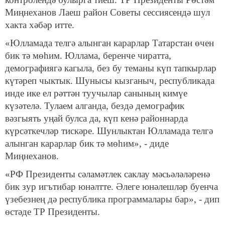
Миңнеханов Лаеш район Советы сессиясендә шул
хакта хәбәр итте.
«Юлламада телгә алынган карарлар Татарстан өчен
бик тә мөһим. Юллама, беренче чиратта,
демографиягә кагыла, без бу теманы күп тапкырлар
күтәреп чыктык. Шунысы кызганыч, республикада
инде ике ел рәттән туучылар санының кимүе
күзәтелә. Тулаем алганда, бездә демографик
вәзгыять уңай булса да, күп кенә районнарда
күрсәткечләр тискәре. Шунлыктан Юлламада телгә
алынган карарлар бик тә мөһим», - диде
Миңнеханов.
«РФ Президенты сәламәтлек саклау мәсьәләләренә
бик зур игътибар юнәлтте. Әлеге юнәлешләр буенча
үзебезнең дә республика программалары бар», - дип
өстәде ТР Президенты.