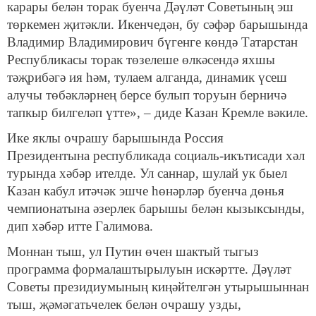
карары белән торак буенча Дәүләт Советының эш
төркемен җитәкли. Икенчедән, бу сәфәр барышында
Владимир Владимирович бүгенге көндә Татарстан
Республикасы торак төзелеше өлкәсендә яхшы
тәҗрибәгә ия һәм, тулаем алганда, динамик үсеш
алучы төбәкләрнең берсе булып торуын берничә
тапкыр билгеләп үтте», – диде Казан Кремле вәкиле.
Ике яклы очрашу барышында Россия
Президентына республикада социаль-икътисади хәл
турында хәбәр ителде. Ул саннар, шулай ук быел
Казан кабул итәчәк эшче һөнәрләр буенча дөнья
чемпионатына әзерлек барышы белән кызыксынды,
дип хәбәр итте Галимова.
Моннан тыш, ул Путин өчен шактый тыгыз
программа формалаштырылуын искәртте. Дәүләт
Советы президиумының киңәйтелгән утырышыннан
тыш, җәмәгатьчелек белән очрашу узды,