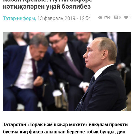
нәтиҗәләрен уңай бәялибез
Татар-информ,
13 февраль 2019 - 12:54
1796
0
1
Татарстан «Торак һәм шәһәр мохите» илкүләм проекты
буенча киң фикер алышкан беренче төбәк булды, дип