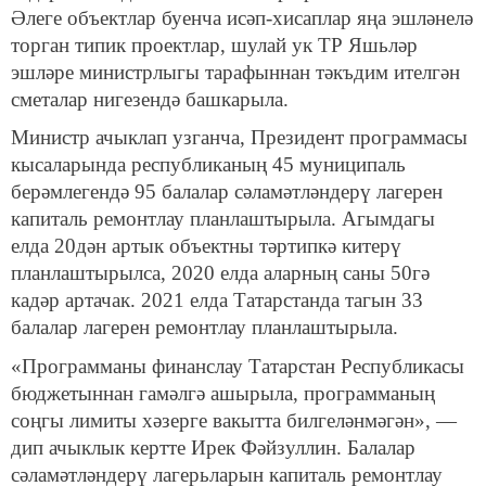
Әлеге объектлар буенча исәп-хисаплар яңа эшләнелә
торган типик проектлар, шулай ук ТР Яшьләр
эшләре министрлыгы тарафыннан тәкъдим ителгән
сметалар нигезендә башкарыла.
Министр ачыклап узганча, Президент программасы
кысаларында республиканың 45 муниципаль
берәмлегендә 95 балалар сәламәтләндерү лагерен
капиталь ремонтлау планлаштырыла. Агымдагы
елда 20дән артык объектны тәртипкә китерү
планлаштырылса, 2020 елда аларның саны 50гә
кадәр артачак. 2021 елда Татарстанда тагын 33
балалар лагерен ремонтлау планлаштырыла.
«Программаны финанслау Татарстан Республикасы
бюджетыннан гамәлгә ашырыла, программаның
соңгы лимиты хәзерге вакытта билгеләнмәгән», —
дип ачыклык кертте Ирек Фәйзуллин. Балалар
сәламәтләндерү лагерьларын капиталь ремонтлау