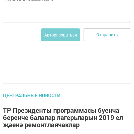
Отправить
Авторизоваться
ЦЕНТРАЛЬНЫЕ НОВОСТИ
ТР Президенты программасы буенча
беренче балалар лагерьларын 2019 ел
җәенә ремонтлаячаклар