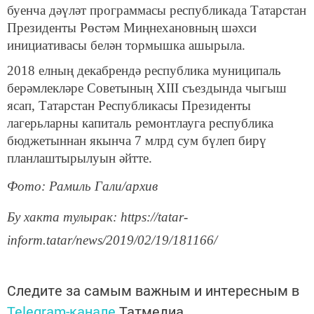
буенча дәүләт программасы республикада Татарстан
Президенты Рөстәм Миңнехановның шәхси
инициативасы белән тормышка ашырыла.
2018 елның декабрендә республика муниципаль
берәмлекләре Советының XIII съездында чыгыш
ясап, Татарстан Республикасы Президенты
лагерьларны капиталь ремонтлауга республика
бюджетыннан якынча 7 млрд сум бүлеп бирү
планлаштырылуын әйтте.
Фото: Рамиль Гали/архив
Бу хакта тулырак: https://tatar-
inform.tatar/news/2019/02/19/181166/
Следите за самым важным и интересным в
Telegram-канале
Татмедиа