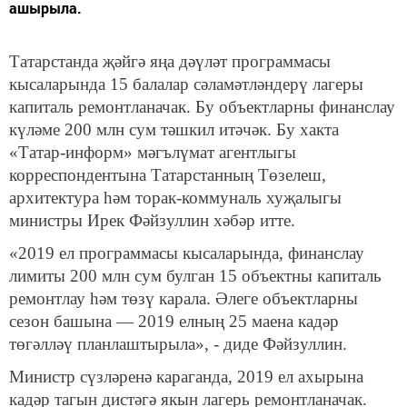
ашырыла.
Татарстанда җәйгә яңа дәүләт программасы
кысаларында 15 балалар сәламәтләндерү лагеры
капиталь ремонтланачак. Бу объектларны финанслау
күләме 200 млн сум тәшкил итәчәк. Бу хакта
«Татар-информ» мәгълүмат агентлыгы
корреспондентына Татарстанның Төзелеш,
архитектура һәм торак-коммуналь хуҗалыгы
министры Ирек Фәйзуллин хәбәр итте.
«2019 ел программасы кысаларында, финанслау
лимиты 200 млн сум булган 15 объектны капиталь
ремонтлау һәм төзү карала. Әлеге объектларны
сезон башына — 2019 елның 25 маена кадәр
төгәлләү планлаштырыла», - диде Фәйзуллин.
Министр сүзләренә караганда, 2019 ел ахырына
кадәр тагын дистәгә якын лагерь ремонтланачак.