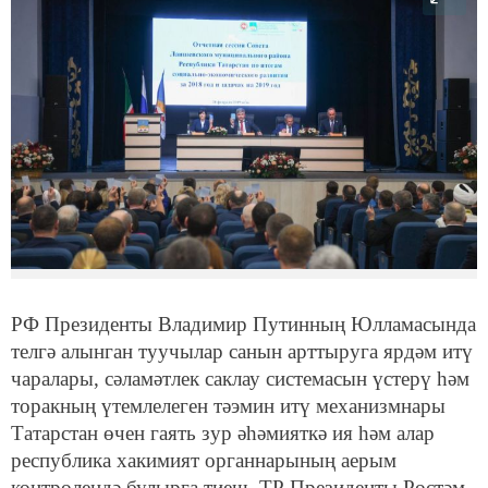
РФ Президенты Владимир Путинның Юлламасында
телгә алынган туучылар санын арттыруга ярдәм итү
чаралары, сәламәтлек саклау системасын үстерү һәм
торакның үтемлелеген тәэмин итү механизмнары
Татарстан өчен гаять зур әһәмияткә ия һәм алар
республика хакимият органнарының аерым
контролендә булырга тиеш. ТР Президенты Рөстәм