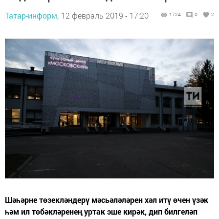
Татар-информ,
12 февраль 2019 - 17:20
1724
0
2
Шәһәрне төзекләндерү мәсьәләләрен хәл итү өчен үзәк
һәм ил төбәкләренең уртак эше кирәк, дип билгеләп