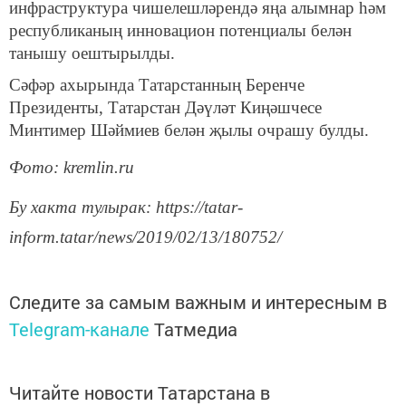
инфраструктура чишелешләрендә яңа алымнар һәм
республиканың инновацион потенциалы белән
танышу оештырылды.
Сәфәр ахырында Татарстанның Беренче
Президенты, Татарстан Дәүләт Киңәшчесе
Минтимер Шәймиев белән җылы очрашу булды.
Фото: kremlin.ru
Бу хакта тулырак: https://tatar-
inform.tatar/news/2019/02/13/180752/
Следите за самым важным и интересным в
Telegram-канале
Татмедиа
Читайте новости Татарстана в