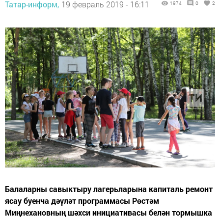
Татар-информ,
19 февраль 2019 - 16:11
1974
0
2
Балаларны савыктыру лагерьларына капиталь ремонт
ясау буенча дәүләт программасы Рөстәм
Миңнехановның шәхси инициативасы белән тормышка