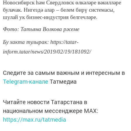
Новосибирск һәм Свердловск өлкәләре вәкилләре
булачак. Нигездә алар – белем бирү системасы,
шулай ук бизнес-индустрия белгечләре.
Фото: Татьяна Волкова рәсеме
Бу хакта тулырак: https://tatar-
inform.tatar/news/2019/02/19/181092/
Следите за самым важным и интересным в
Telegram-канале
Татмедиа
Читайте новости Татарстана в
национальном мессенджере MАХ:
https://max.ru/tatmedia