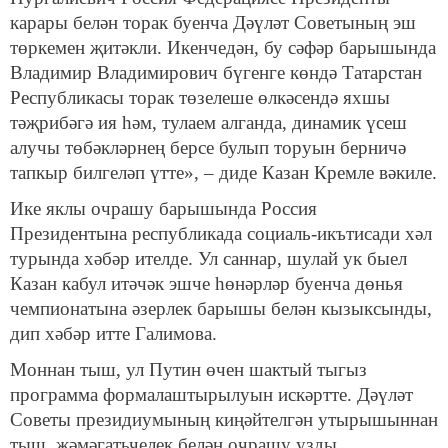
карары белән торак буенча Дәүләт Советының эш
төркемен җитәкли. Икенчедән, бу сәфәр барышында
Владимир Владимирович бүгенге көндә Татарстан
Республикасы торак төзелеше өлкәсендә яхшы
тәҗрибәгә ия һәм, тулаем алганда, динамик үсеш
алучы төбәкләрнең берсе булып торуын берничә
тапкыр билгеләп үтте», – диде Казан Кремле вәкиле.
Ике яклы очрашу барышында Россия
Президентына республикада социаль-икътисади хәл
турында хәбәр ителде. Ул саннар, шулай ук быел
Казан кабул итәчәк эшче һөнәрләр буенча дөнья
чемпионатына әзерлек барышы белән кызыксынды,
дип хәбәр итте Галимова.
Моннан тыш, ул Путин өчен шактый тыгыз
программа формалаштырылуын искәртте. Дәүләт
Советы президиумының киңәйтелгән утырышыннан
тыш, җәмәгатьчелек белән очрашу узды,