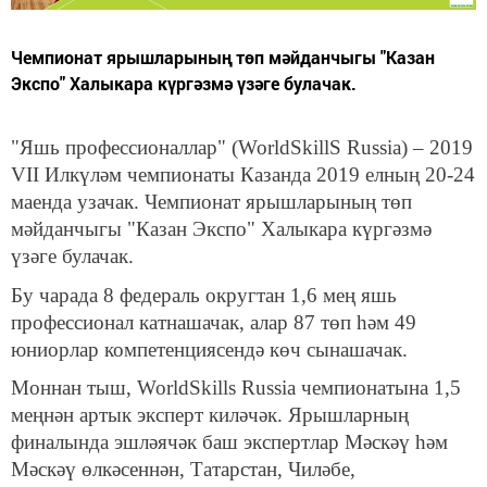
Чемпионат ярышларының төп мәйданчыгы "Казан
Экспо" Халыкара күргәзмә үзәге булачак.
"Яшь профессионаллар" (WorldSkillS Russia) – 2019
VII Илкүләм чемпионаты Казанда 2019 елның 20-24
маенда узачак. Чемпионат ярышларының төп
мәйданчыгы "Казан Экспо" Халыкара күргәзмә
үзәге булачак.
Бу чарада 8 федераль округтан 1,6 мең яшь
профессионал катнашачак, алар 87 төп һәм 49
юниорлар компетенциясендә көч сынашачак.
Моннан тыш, WorldSkills Russia чемпионатына 1,5
меңнән артык эксперт киләчәк. Ярышларның
финалында эшләячәк баш экспертлар Мәскәү һәм
Мәскәү өлкәсеннән, Татарстан, Чиләбе,