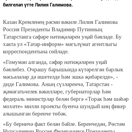
билгеләп үтте Лилия Галимова.
Казан Кремленең рәсми вәкиле Лилия Галимова
Россия Президенты Владимир Путинның
Татарстанга сәфәре нәтиҗәләрен уңай бәяләде. Бу
хакта ул «Татар-информ» мәгълүмат агентлыгы
корреспондентына сөйләде.
«Гомумән алганда, сәфәр нәтиҗәләрен уңай
бәялибез. Очрашу барышында күтәрелгән барлык
мәсьәләләр дә ишетелде һәм эшкә җибәрелде», -
диде Галимова. Аның сүзләренчә, Татарстан -
җәмәгатьчелек вәкилләре, губернаторлар һәм
федераль министрлар белән бергә «Торак һәм шәһәр
мохите» милли проекты буенча шундый киң фикер
алышынган беренче төбәк.
«Бу берничә факт белән бәйле. Беренчедән, Рөстәм
Нургалиевич Россия Федерациясе Президенты