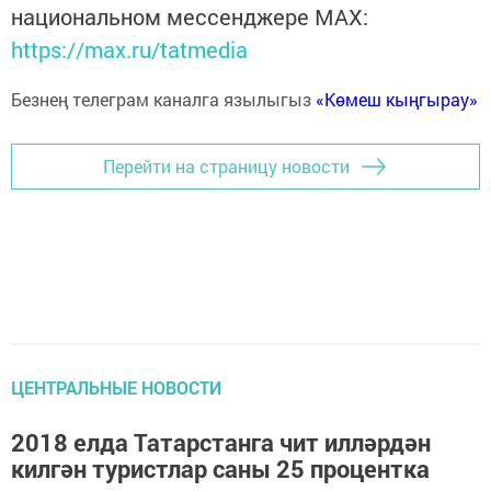
национальном мессенджере MАХ:
https://max.ru/tatmedia
Безнең телеграм каналга язылыгыз
«Көмеш кыңгырау»
Перейти на страницу новости
ЦЕНТРАЛЬНЫЕ НОВОСТИ
2018 елда Татарстанга чит илләрдән
килгән туристлар саны 25 процентка