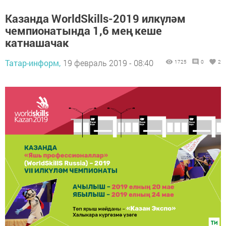
Казанда WorldSkills-2019 илкүләм
чемпионатында 1,6 мең кеше
катнашачак
Татар-информ,
19 февраль 2019 - 08:40
1725
0
2