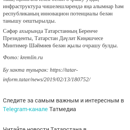
инфраструктура чишелешләрендә яңа алымнар һәм
республиканың инновацион потенциалы белән
танышу оештырылды.
Сәфәр ахырында Татарстанның Беренче
Президенты, Татарстан Дәүләт Киңәшчесе
Минтимер Шәймиев белән җылы очрашу булды.
Фото: kremlin.ru
Бу хакта тулырак: https://tatar-
inform.tatar/news/2019/02/13/180752/
Следите за самым важным и интересным в
Telegram-канале
Татмедиа
Читайте новости Татарстана в