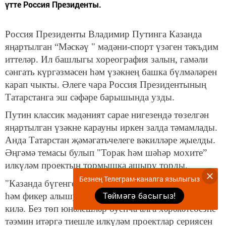
үтте Россия Президенты.
Россия Президенты Владимир Путинга Казанда
яңартылган “Мәскәү " мәдәни-спорт үзәген тәкъдим
иттеләр. Ил башлыгы хореография залын, гамәли
сәнгать күргәзмәсен һәм үзәкнең башка бүлмәләрен
карап чыкты. Әлеге чара Россия Президентының
Татарстанга эш сәфәре барышында узды.
Путин классик мәдәният сарае нигезендә төзелгән
яңартылган үзәкне карауны иркен залда тәмамлады.
Анда Татарстан җәмәгатьчелеге вәкилләре җыелды.
Әңгәмә темасы булып "Торак һәм шәһәр мохите”
илкүләм проектын тормышка ашыру торды.
Безнең Телеграм-каналга язылыгыз
"Казанда бүгенге чаралар белән мондый очрашулар
Төймәгә басыгыз!
һәм фикер алышулар сериясен башлап җибәрәсем
килә. Без төп юнәлешләр буенча алга хәрәкәтебезне
тәэмин итәргә тиешле илкүләм проектлар сериясен