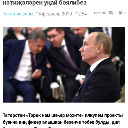
нәтиҗәләрен уңай бәялибез
Татар-информ,
13 февраль 2019 - 12:54
1796
0
1
Татарстан «Торак һәм шәһәр мохите» илкүләм проекты
буенча киң фикер алышкан беренче төбәк булды, дип