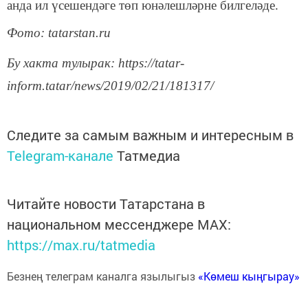
анда ил үсешендәге төп юнәлешләрне билгеләде.
Фото: tatarstan.ru
Бу хакта тулырак: https://tatar-
inform.tatar/news/2019/02/21/181317/
Следите за самым важным и интересным в
Telegram-канале
Татмедиа
Читайте новости Татарстана в
национальном мессенджере MАХ:
https://max.ru/tatmedia
Безнең телеграм каналга язылыгыз
«Көмеш кыңгырау»