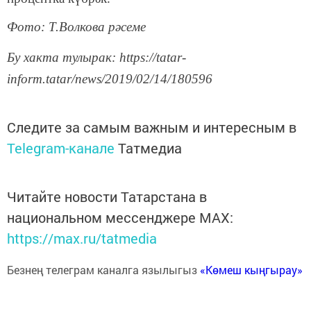
Фото: Т.Волкова рәсеме
Бу хакта тулырак: https://tatar-
inform.tatar/news/2019/02/14/180596
Следите за самым важным и интересным в
Telegram-канале
Татмедиа
Читайте новости Татарстана в
национальном мессенджере MАХ:
https://max.ru/tatmedia
Безнең телеграм каналга язылыгыз
«Көмеш кыңгырау»