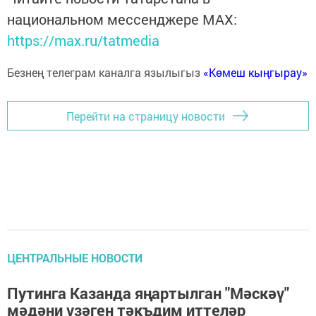
национальном мессенджере MАХ:
https://max.ru/tatmedia
Безнең телеграм каналга язылыгыз
«Көмеш кыңгырау»
Перейти на страницу новости
ЦЕНТРАЛЬНЫЕ НОВОСТИ
Путинга Казанда яңартылган "Мәскәү"
мәдәни үзәген тәкъдим иттеләр