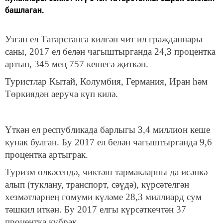
башлаган.
Узган ел Татарстанга килгән чит ил гражданнары
саны, 2017 ел белән чагыштырганда 24,3 процентка
артып, 345 мең 757 кешегә җиткән.
Туристлар Кытай, Колумбия, Германия, Иран һәм
Төркиядән аеруча күп килә.
Үткән ел республикада барлыгы 3,4 миллион кеше
кунак булган. Бу 2017 ел белән чагыштырганда 9,6
процентка артыграк.
Туризм өлкәсендә, чиктәш тармакларны да исәпкә
алып (туклану, транспорт, сәүдә), күрсәтелгән
хезмәтләрнең гомуми күләме 28,3 миллиард сум
тәшкил иткән. Бу 2017 елгы күрсәткечтән 37
процентка күбрәк.