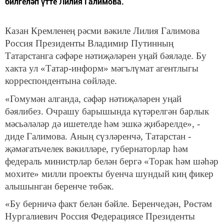
билгеләп үтте Лилия Галимова.
Казан Кремленең рәсми вәкиле Лилия Галимова
Россия Президенты Владимир Путинның
Татарстанга сәфәре нәтиҗәләрен уңай бәяләде. Бу
хакта ул «Татар-информ» мәгълүмат агентлыгы
корреспондентына сөйләде.
«Гомумән алганда, сәфәр нәтиҗәләрен уңай
бәялибез. Очрашу барышында күтәрелгән барлык
мәсьәләләр дә ишетелде һәм эшкә җибәрелде», -
диде Галимова. Аның сүзләренчә, Татарстан -
җәмәгатьчелек вәкилләре, губернаторлар һәм
федераль министрлар белән бергә «Торак һәм шәһәр
мохите» милли проекты буенча шундый киң фикер
алышынган беренче төбәк.
«Бу берничә факт белән бәйле. Беренчедән, Рөстәм
Нургалиевич Россия Федерациясе Президенты