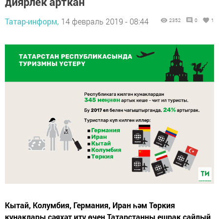
диярлек арткан
Татар-информ,
14 февраль 2019 - 08:44
2352
0
1
Кытай, Колумбия, Германия, Иран һәм Төркия
кунаклары сәяхәт итү өчен Татарстанны ешрак сайлый