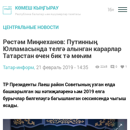
КӨМЕШ КЫҢГЫРАУ
16+
Республика балалар һәм яшүсмерләр газетасы
ЦЕНТРАЛЬНЫЕ НОВОСТИ
Рөстәм Миңнеханов: Путинның
Юлламасында телгә алынган карарлар
Татарстан өчен бик тә мөһим
Татар-информ,
21 февраль 2019 - 14:35
2245
0
1
ТР Президенты Лаеш район Советының узган елда
башкарылган эш нәтиҗәләренә һәм 2019 елга
бурычлар билгеләүгә багышланган сессиясендә чыгыш
ясады.