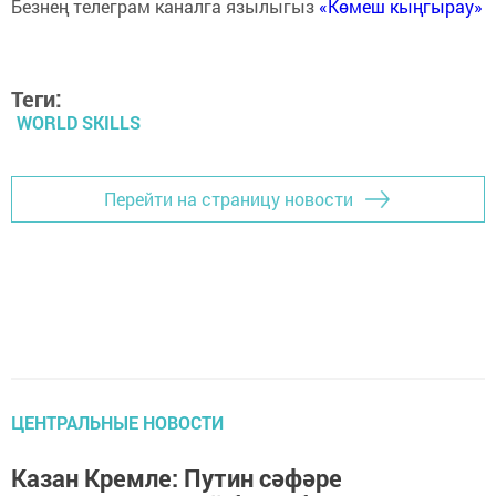
Безнең телеграм каналга язылыгыз
«Көмеш кыңгырау»
Теги:
WORLD SKILLS
Перейти на страницу новости
ЦЕНТРАЛЬНЫЕ НОВОСТИ
Казан Кремле: Путин сәфәре