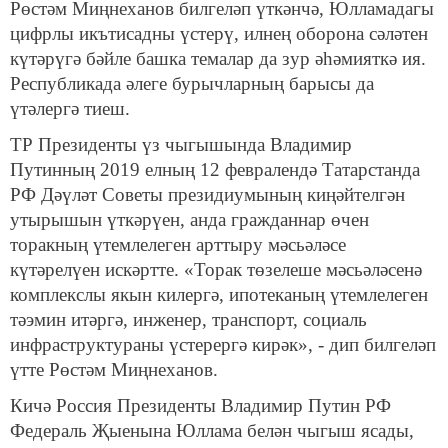
Рөстәм Миңнеханов билгеләп үткәнчә, Юлламадагы
цифрлы икътисадны үстерү, илнең оборона сәләтен
күтәрүгә бәйле башка темалар да зур әһәмияткә ия.
Республикада әлеге бурычларның барысы да
үтәлергә тиеш.
ТР Президенты үз чыгышында Владимир
Путинның 2019 елның 12 февралендә Татарстанда
РФ Дәүләт Советы президиумының киңәйтелгән
утырышын үткәрүен, анда гражданнар өчен
торакның үтемлелеген арттыру мәсьәләсе
күтәрелүен искәртте. «Торак төзелеше мәсьәләсенә
комплекслы якын килергә, ипотеканың үтемлелеген
тәэмин итәргә, инженер, транспорт, социаль
инфраструктураны үстерергә кирәк», - дип билгеләп
үтте Рөстәм Миңнеханов.
Кичә Россия Президенты Владимир Путин РФ
Федераль Җыенына Юллама белән чыгыш ясады,