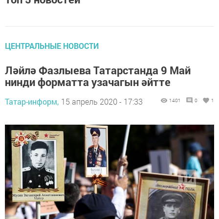
ЦЕНТРАЛЬНЫЕ НОВОСТИ
Ләйлә Фазлыева Татарстанда 9 Май
нинди форматта узачагын әйтте
Татар-информ,
15 апрель 2020 - 17:33
1401
0
1