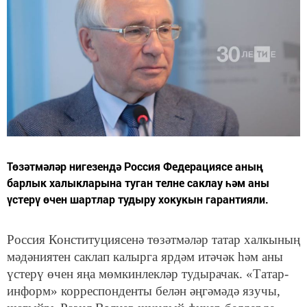
Төзәтмәләр нигезендә Россия Федерациясе аның
барлык халыкларына туган телне саклау һәм аны
үстерү өчен шартлар тудыру хокукын гарантияли.
Россия Конституциясенә төзәтмәләр татар халкының
мәдәниятен саклап калырга ярдәм итәчәк һәм аны
үстерү өчен яңа мөмкинлекләр тудырачак. «Татар-
информ» корреспонденты белән әңгәмәдә язучы,