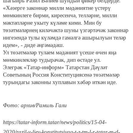
шагыйрь Разил Вәлиев шундый фикер белдерде.
«Хәзерге законнар милли мәдәниятне үстерү
мөмкинлеге бирми, киресенчә, телләрне, милли
мәктәпләрне укыту күләме кими. Мин бу
төзәтмәләрнең киләчәктә шуны үзгәртәчәк законнар
нигезендә тулы күләмдә гамәлгә ашырылуын теләр
идем», - диде әңгәмәдәш.
Ул төзәтмәләр тулаем мәдәният үсеше өчен яңа
мөмкинлекләр тудырачак, дип өстәде ул.
Элегрәк «Татар-информ» Татарстан Дәүләт
Советының Россия Конституциясенә төзәтмәләр
турындагы законны хуплавын хәбәр иткән иде.
Фото: архив/Рамиль Гали
https://tatar-inform.tatar/news/politics/15-04-
2020/razil-v-liev-konstitutsiyag-t-z-tm-l-r-tatar-m-d-