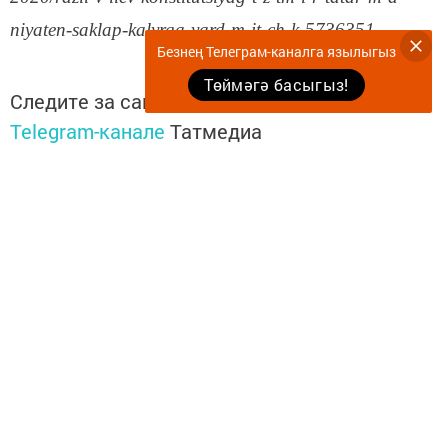
niyaten-saklap-kalyrga-yard-m-it-ch-k-5736351
Безнең Телеграм-каналга язылыгыз
Төймәгә басыгыз!
Следите за самым важным и интересным в
Telegram-канале
Татмедиа
Читайте новости Татарстана в
национальном мессенджере MАХ:
https://max.ru/tatmedia
Безнең телеграм каналга язылыгыз
«Көмеш кыңгырау»
Перейти на страницу новости