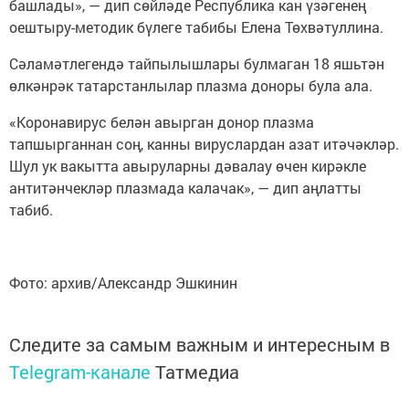
башлады», — дип сөйләде Республика кан үзәгенең
оештыру-методик бүлеге табибы Елена Төхвәтуллина.
Сәламәтлегендә тайпылышлары булмаган 18 яшьтән
өлкәнрәк татарстанлылар плазма доноры була ала.
«Коронавирус белән авырган донор плазма
тапшырганнан соң, канны вируслардан азат итәчәкләр.
Шул ук вакытта авыруларны дәвалау өчен кирәкле
антитәнчекләр плазмада калачак», — дип аңлатты
табиб.
Фото: архив/Александр Эшкинин
Следите за самым важным и интересным в
Telegram-канале
Татмедиа