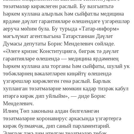
төзәтмәләр кирәклеген раслый. Бу вазгыятьтә
һәркем куллана алырлык һәм сыйфатлы медицина
ярдәме дәүләт гарантияләре өлешендәге үзгәрешләр
аеруча мөһим була. Бу турыда «Татар-информ»
мәгълүмат агентлыгына Татарстаннан Дәүләт
Думасы депутаты Борис Менделевич сөйләде.
«Әлеге кризис Конституциягә, бигрәк тә дәүләт
гарантияләре өлешендә — медицина ярдәменең
һәркем куллана ала торганы һәм сыйфаты, шулай ук
төбәкләрнең вәкаләтләрен киңәйтү өлешендә
үзгәрешләр кирәклеген генә раслый. Барлык
хупланган төзәтмәләрне мөмкин кадәр тизрәк кабул
итәргә кирәк дип уйлыйм», — диде Борис
Менделевич.
Илнең Төп законына алдан билгеләнгән
төзәтмәләрне коронавирус аркасында үзгәртергә
кирәк булмаячак, дип саный парламентарий.
Элегрәк тәкъдим ителгән төзәтмәләр төбәк