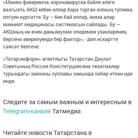
«Минем фикеремчә, коронавируска бәйле әлеге
вазгыять АКШ кебек илләр бара торган юлның тупикка
илтүен күрсәтте. Бу – бик бай илләр, әмма алар
иминият медицинасы системасын сайлады. Бу —
АКШның ни өчен дөньякүләм эпидемия үзәкләренең
берсенә әверелүендә бер фактор», - дип искәртте
сәясәт белгече.
«Татар-информ» агентлыгы Татарстан Дәүләт
Советының Россия Конституциясенә төзәтмәләр
турындагы законны хуплавы хакында хәбәр иткән иде
инде.
Следите за самым важным и интересным в
Telegram-канале
Татмедиа
Читайте новости Татарстана в