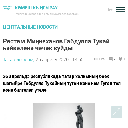
КӨМЕШ КЫҢГЫРАУ
16+
Республика балалар һәм яшүсмерләр газетасы
ЦЕНТРАЛЬНЫЕ НОВОСТИ
Рөстәм Миңнеханов Габдулла Тукай
һәйкәленә чәчәк куйды
Татар-информ,
26 апрель 2020 - 14:55
1497
0
1
26 апрельдә республикада татар халкының бөек
шагыйре Габдулла Тукайның туган көне һәм Туган тел
көне билгеләп үтелә.