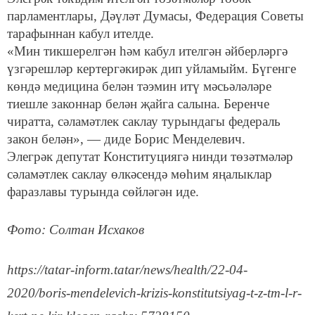
парламентлары, Дәүләт Думасы, Федерация Советы
тарафыннан кабул ителде.
«Мин тикшерелгән һәм кабул ителгән әйберләргә
үзгәрешләр кертергәкирәк дип уйламыйм. Бүгенге
көндә медицина белән тәэмин итү мәсьәләләре
тиешле законнар белән җайга салына. Беренче
чиратта, сәламәтлек саклау турындагы федераль
закон белән», — диде Борис Менделевич.
Элегрәк депутат Конституциягә нинди төзәтмәләр
сәламәтлек саклау өлкәсендә мөһим яңалыклар
фаразлавы турында сөйләгән иде.
Фото: Солтан Исхаков
https://tatar-inform.tatar/news/health/22-04-
2020/boris-mendelevich-krizis-konstitutsiyag-t-z-tm-l-r-