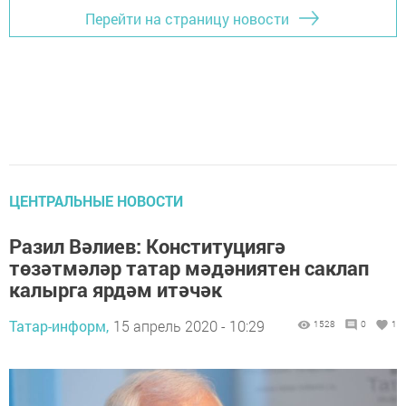
Перейти на страницу новости
ЦЕНТРАЛЬНЫЕ НОВОСТИ
Разил Вәлиев: Конституциягә
төзәтмәләр татар мәдәниятен саклап
калырга ярдәм итәчәк
Татар-информ,
15 апрель 2020 - 10:29
1528
0
1