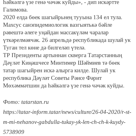
һәйкәлгә үзе генә чәчәк куйды», - дип искәртте
Галимова.
2020 елда бөек шагыйрьнең тууына 134 ел тула.
Махсус санэпидемиологик вазгыятькә бәйле
рәвештә әлеге уңайдан массакүләм чаралар
үткәрелмәячәк. 26 апрельдә республикада шулай ук
Туган тел көне дә билгеләп үтелә.
ТР Президенты артыннан скверга Татарстанның
Дәүләт Киңәшчесе Минтимер Шәймиев тә бөек
татар шагыйрен искә алырга килде. Шулай ук
республика Дәүләт Советы Рәисе Фәрит
Мөхәммәтшин да һәйкәлгә үзе генә чәчәк куйды.
Фото: tatarstan.ru
https://tatar-inform.tatar/news/culture/26-04-2020/r-st-
m-mi-nehanov-gabdulla-tukay-yk-len-ch-ch-k-kuydy-
5738909