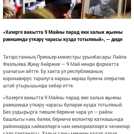
«Хәзерге вакытта 9 Майны парад яки халык җыены
рәвешендә үткәрү чарасы күздә тотылмый», — диде
Татарстанның Премьер-министры урынбасары Ләйлә
Фазлыева Җиңү бәйрәме — 9 Май нинди форматта
узачагын әйтте. Бу хакта ул республиканың
коронавирус таралуга каршы көрәш буенча оператив
штаб утырышында хәбәр итте.
«Хәзерге вакытта 9 Майны парад яки халык җыены
рәвешендә үткәрү чарасы буларак күздә тотылмый.
Без уздырырга тиешле беренче чара ул — район
башлыгы һәм, бәлки, берничә волонтер катнашында
районнарда һәйкәлләргә һәм мемориалларга чәчәкләр
салу тантанасы. Халык саны мөмкин кадәр азрак