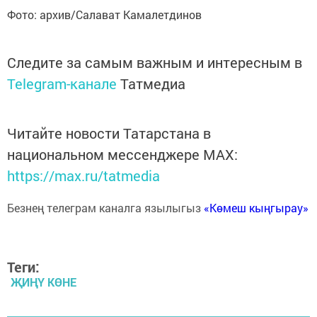
Фото: архив/Салават Камалетдинов
Следите за самым важным и интересным в
Telegram-канале
Татмедиа
Читайте новости Татарстана в
национальном мессенджере MАХ:
https://max.ru/tatmedia
Безнең телеграм каналга язылыгыз
«Көмеш кыңгырау»
Теги:
ҖИҢҮ КӨНЕ