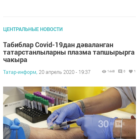
ЦЕНТРАЛЬНЫЕ НОВОСТИ
Табиблар Covid-19дан дәваланган
татарстанлыларны плазма тапшырырга
чакыра
Татар-информ,
20 апрель 2020 - 19:37
1448
0
1