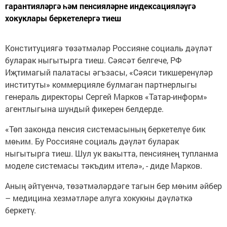
гарантияләргә һәм пенсияләрне индексацияләүгә
хокуклары беркетелергә тиеш
Конституциягә төзәтмәләр Россияне социаль дәүләт
буларак ныгытырга тиеш. Сәясәт белгече, РФ
Иҗтимагый палатасы әгъзасы, «Сәяси тикшеренүләр
институты» коммерцияле булмаган партнерлыгы
генераль директоры Сергей Марков «Татар-информ»
агентлыгына шундый фикерен белдерде.
«Төп законда пенсия системасының беркетелүе бик
мөһим. Бу Россияне социаль дәүләт буларак
ныгытырга тиеш. Шул ук вакытта, пенсиянең тупланма
моделе системасы тәкъдим ителә», - диде Марков.
Аның әйтүенчә, төзәтмәләрдәге тагын бер мөһим әйбер
– медицина хезмәтләре алуга хокукны дәүләткә
беркетү.