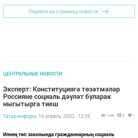
Перейти на страницу новости
ЦЕНТРАЛЬНЫЕ НОВОСТИ
Эксперт: Конституциягә төзәтмәләр
Россияне социаль дәүләт буларак
ныгытырга тиеш
Татар-информ,
16 апрель 2020 - 12:29
1448
0
1
Илнең төп законында гражданнарның социаль