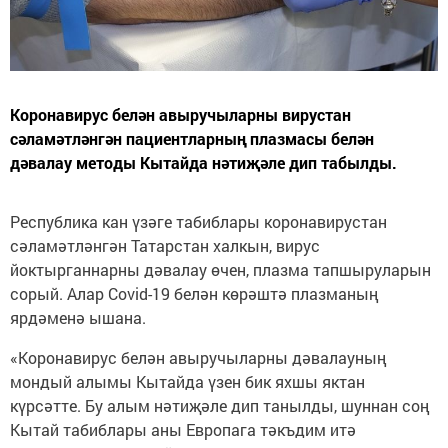
Коронавирус белән авыручыларны вирустан
сәламәтләнгән пациентларның плазмасы белән
дәвалау методы Кытайда нәтиҗәле дип табылды.
Республика кан үзәге табиблары коронавирустан
сәламәтләнгән Татарстан халкын, вирус
йоктырганнарны дәвалау өчен, плазма тапшыруларын
сорый. Алар Covid-19 белән көрәштә плазманың
ярдәменә ышана.
«Коронавирус белән авыручыларны дәвалауның
мондый алымы Кытайда үзен бик яхшы яктан
күрсәтте. Бу алым нәтиҗәле дип танылды, шуннан соң
Кытай табиблары аны Европага тәкъдим итә