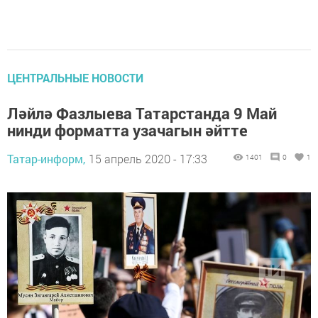
ЦЕНТРАЛЬНЫЕ НОВОСТИ
Ләйлә Фазлыева Татарстанда 9 Май
нинди форматта узачагын әйтте
Татар-информ,
15 апрель 2020 - 17:33
1401
0
1