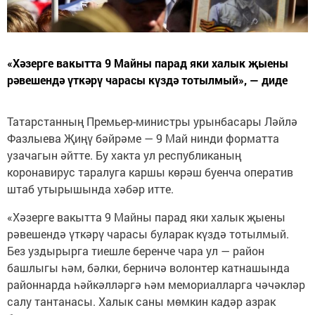
«Хәзерге вакытта 9 Майны парад яки халык җыены
рәвешендә үткәрү чарасы күздә тотылмый», — диде
Татарстанның Премьер-министры урынбасары Ләйлә
Фазлыева Җиңү бәйрәме — 9 Май нинди форматта
узачагын әйтте. Бу хакта ул республиканың
коронавирус таралуга каршы көрәш буенча оператив
штаб утырышында хәбәр итте.
«Хәзерге вакытта 9 Майны парад яки халык җыены
рәвешендә үткәрү чарасы буларак күздә тотылмый.
Без уздырырга тиешле беренче чара ул — район
башлыгы һәм, бәлки, берничә волонтер катнашында
районнарда һәйкәлләргә һәм мемориалларга чәчәкләр
салу тантанасы. Халык саны мөмкин кадәр азрак