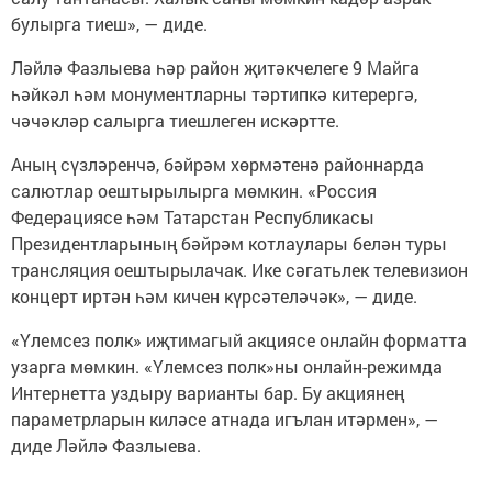
булырга тиеш», — диде.
Ләйлә Фазлыева һәр район җитәкчелеге 9 Майга
һәйкәл һәм монументларны тәртипкә китерергә,
чәчәкләр салырга тиешлеген искәртте.
Аның сүзләренчә, бәйрәм хөрмәтенә районнарда
салютлар оештырылырга мөмкин. «Россия
Федерациясе һәм Татарстан Республикасы
Президентларының бәйрәм котлаулары белән туры
трансляция оештырылачак. Ике сәгатьлек телевизион
концерт иртән һәм кичен күрсәтеләчәк», — диде.
«Үлемсез полк» иҗтимагый акциясе онлайн форматта
узарга мөмкин. «Үлемсез полк»ны онлайн-режимда
Интернетта уздыру варианты бар. Бу акциянең
параметрларын киләсе атнада игълан итәрмен», —
диде Ләйлә Фазлыева.