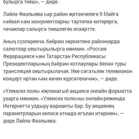
булырга тиеш», — диде.
Ләйлә Фазлыева һәр район җитәкчелеге 9 Майга
һәйкәл һәм монументларны тәртипкә китерергә,
чәчәкләр салырга тиешлеген искәртте.
Аның сүзләренчә, бәйрәм хөрмәтенә районнарда
салютлар оештырылырга мөмкин. «Россия
Федерациясе һәм Татарстан Республикасы
Президентларының бәйрәм котлаулары белән туры
трансляция оештырылачак. Ике сәгатьлек телевизион
концерт иртән һәм кичен күрсәтеләчәк», — диде.
«Үлемсез полк» иҗтимагый акциясе онлайн форматта
узарга мөмкин. «Үлемсез полк»ны онлайн-режимда
Интернетта уздыру варианты бар. Бу акциянең
параметрларын киләсе атнада игълан итәрмен», —
диде Ләйлә Фазлыева.