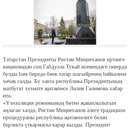
Татарстан Президенты Рөстәм Миңнеханов иртәнге
киңәшмәдән соң Габдулла Тукай исемендәге скверда
булды һәм биредә бөек татар шагыйренең һәйкәленә
чәчәк салды. Бу хакта республика Президентының
матбугат хезмәте җитәкчесе Лилия Галимова хәбәр
итә.
«Үзизоляция режимының бөтен җаваплылыгын
аңлаган хәлдә, Рөстәм Миңнеханов әлеге традицион
процедураны республика җитәкчелеге белән
берлектә үткәрмәскә карар кылды. Президент