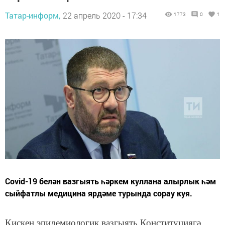
Татар-информ,
22 апрель 2020 - 17:34
1773
0
1
Covid-19 белән вазгыять һәркем куллана алырлык һәм
сыйфатлы медицина ярдәме турында сорау куя.
Кискен эпидемиологик вазгыять Конституциягә