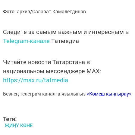
Фото: архив/Салават Камалетдинов
Следите за самым важным и интересным в
Telegram-канале
Татмедиа
Читайте новости Татарстана в
национальном мессенджере MАХ:
https://max.ru/tatmedia
Безнең телеграм каналга язылыгыз
«Көмеш кыңгырау»
Теги:
ҖИҢҮ КӨНЕ