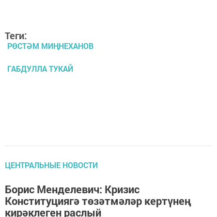
Теги:
РӨСТӘМ МИҢНЕХАНОВ
ГАБДУЛЛА ТУКАЙ
ЦЕНТРАЛЬНЫЕ НОВОСТИ
Борис Менделевич: Кризис
Конституциягә төзәтмәләр кертүнең
кирәклеген раслый