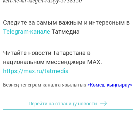
kert-ne-kir-klegen-raslyy-5738150
Следите за самым важным и интересным в
Telegram-канале
Татмедиа
Читайте новости Татарстана в
национальном мессенджере MАХ:
https://max.ru/tatmedia
Безнең телеграм каналга язылыгыз
«Көмеш кыңгырау»
Перейти на страницу новости