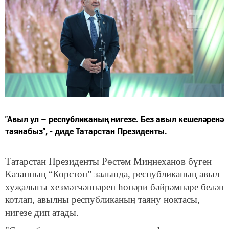
"Авыл ул – республиканың нигезе. Без авыл кешеләренә
таянабыз", - диде Татарстан Президенты.
Татарстан Президенты Рөстәм Миңнеханов бүген
Казанның “Корстон” залында, республиканың авыл
хуҗалыгы хезмәтчәннәрен һөнәри бәйрәмнәре белән
котлап, авылны республиканың таяну ноктасы,
нигезе дип атады.