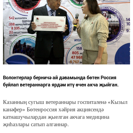
Волонтерлар берничә ай дәвамында бөтен Россия
буйлап ветераннарга ярдәм итү өчен акча җыйган.
Казанның сугыш ветераннары госпиталенә «Кызыл
канәфер» Бөтенроссия хәйрия акциясендә
катнашучылардан җыелган акчага медицина
җиһазлары сатып алганнар.