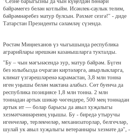
"Сезне барыгызны да чын күңелдән һөнәри
бәйрәмегез белән котлыйм. Исәнлек-саулык телим,
бәйрәмнәребез матур булсын. Рәхмәт сезгә!" - диде
Татарстан Президенты сәламләү сүзендә.
Рөстәм Миңнеханов үз чыгышында республика
аграрийлары ирешкән казанышларга тукталды.
"Бу – чын мәгънәсендә зур, матур бәйрәм. Бүген
без юлыбызда очраган киртәләргә, авырлыкларга,
климат үзгәрешләренә карамастан, 3,8 млн тонна
иген уңышы белән мактана алабыз. Сөт буенча да
республика позициясе 1,8 млн тонна. 2 млн
тоннадан артык шикәр чөгендере, 500 мең тоннадан
артык ит — болар барысы да авыл хуҗалыгы
хезмәтчәннәренең уңышы. Бу - биредә утыручы
игенчеләр, терлекчеләр, механизаторлар, белгечләр,
шулай ук авыл хуҗалыгы ветераннары хезмәте дә", -