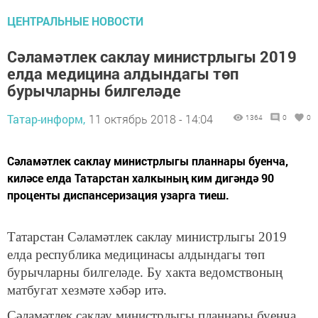
ЦЕНТРАЛЬНЫЕ НОВОСТИ
Сәламәтлек саклау министрлыгы 2019
елда медицина алдындагы төп
бурычларны билгеләде
Татар-информ,
11 октябрь 2018 - 14:04
1364
0
0
Сәламәтлек саклау министрлыгы планнары буенча,
киләсе елда Татарстан халкының ким дигәндә 90
проценты диспансеризация узарга тиеш.
Татарстан Сәламәтлек саклау министрлыгы 2019
елда республика медицинасы алдындагы төп
бурычларны билгеләде. Бу хакта ведомствоның
матбугат хезмәте хәбәр итә.
Сәламәтлек саклау министрлыгы планнары буенча,