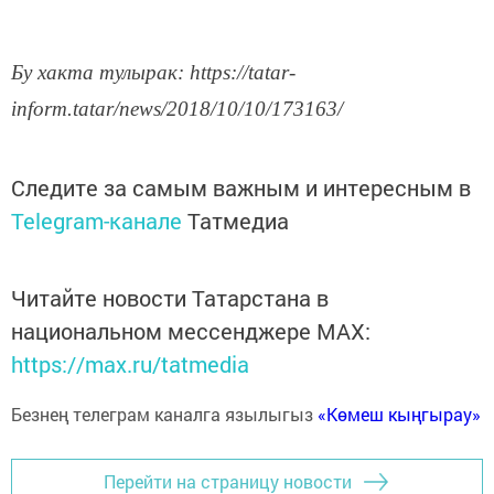
Бу хакта тулырак: https://tatar-
inform.tatar/news/2018/10/10/173163/
Следите за самым важным и интересным в
Telegram-канале
Татмедиа
Читайте новости Татарстана в
национальном мессенджере MАХ:
https://max.ru/tatmedia
Безнең телеграм каналга язылыгыз
«Көмеш кыңгырау»
Перейти на страницу новости