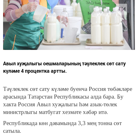
Авыл хуҗалыгы оешмаларының тәүлеклек сөт сату
күләме 4 процентка артты.
Тәүлеклек сөт сату күләме буенча Россия төбәкләре
арасында Татарстан Республикасы алда бара. Бу
хакта Россия Авыл хуҗалыгы һәм азык-төлек
министрлыгы матбугат хезмәте хәбәр итә.
Республикада көн дәвамында 3,3 мең тонна сөт
сатыла.