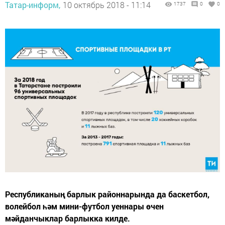
Татар-информ,
10 октябрь 2018 - 11:14
1737
0
0
Республиканың барлык районнарында да баскетбол,
волейбол һәм мини-футбол уеннары өчен
мәйданчыклар барлыкка килде.