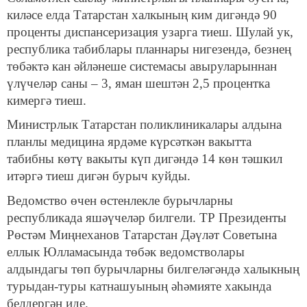
киләсе елда Татарстан халкының ким дигәндә 90
проценты диспансеризация узарга тиеш. Шулай ук,
республика табиблары планнары нигезендә, безнең
төбәктә кан әйләнеше системасы авыруларыннан
үлүчеләр саны – 3, яман шештән 2,5 процентка
кимергә тиеш.
Министрлык Татарстан поликлиникалары алдына
планлы медицина ярдәме күрсәткән вакытта
табибны көтү вакыты күп дигәндә 14 көн тәшкил
итәргә тиеш дигән бурыч куйды.
Ведомство өчен өстенлекле бурычларны
республикада яшәүчеләр билгели. ТР Президенты
Рөстәм Миңнеханов Татарстан Дәүләт Советына
еллык Юлламасында төбәк ведомстволары
алдындагы төп бурычларны билгеләгәндә халыкның
турыдан-туры катнашуының әһәмияте хакында
белдергән иде.