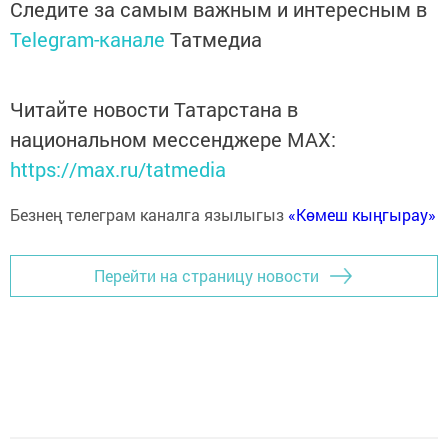
Следите за самым важным и интересным в
Telegram-канале
Татмедиа
Читайте новости Татарстана в
национальном мессенджере MАХ:
https://max.ru/tatmedia
Безнең телеграм каналга язылыгыз
«Көмеш кыңгырау»
Перейти на страницу новости