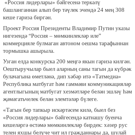
«Россия лидерлары» бәйгесенә теркәлү
башланганнан алып бер тәүлек эчендә 24 мең 308
кеше гариза биргән.
Проект Россия Президенты Владимир Путин указы
нигезендә “Россия – мөмкинлекләр иле”
коммерцияле булмаган автоном оешма тарафыннан
тормышка ашырыла.
Узган елда конкурска 200 меңгә якын гариза килгән.
Оештыручылар быел аларның саны тагын да күбрәк
булачагына өметләнә, дип хәбәр итә «Татмедиа»
Республика матбугат һәм гаммәви коммуникацияләр
агентлыгының матбугат хезмәтләре белән эшләү һәм
җәмәгатьчелек белән элемтәләр бүлеге.
«Тагын бер тапкыр искәртәсем килә, быел без
«Россия лидерлары» бәйгесендә катнашу буенча
кешеләргә өстәмә мөмкинлекләр бирдек: хәзер рус
телен яхшы белүче чит ил гражданнары да, шулай