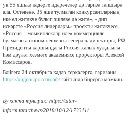
ук 55 яшькә кадәрге идарәчеләр дә гариза тапшыра
ала. Өстәвенә, 35 яше тулмаган конкурсантларның
ике ел җитәкче булып эшләве дә җитә», - дип
искәртте «Россия лидерлары» проекты җитәкчесе,
«Россия – мөмкинлекләр иле» коммерцияле
булмаган автоном оешмасы генераль директоры, РФ
Президенты каршындагы Россия халык хуҗалыгы
һәм дәүләт хезмәте академиясе проректоры Алексей
Комиссаров.
Бәйгегә 24 октябрьгә кадәр теркәлергә, гаризаны
https://лидерыроссии.рф/
сайтында бирергә мөмкин.
Бу хакта тулырак: https://tatar-
inform.tatar/news/2018/10/12/173311/