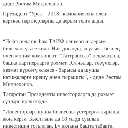
диде Рөстәм Миңнеханов.
Президент “Урак – 2018” кампаниясенә өлеш
керткән партнерларны да аерым телгә алды.
“Нефтьчеләрне һәм ТАИФ оешмасын аерым
билгеләп үтәсе килә. Ник дигәндә, ягулык - безнең
өчен мөһим компонент. "Таттрансгаз" оешмасына,
башка партнерларга рәхмәт. Юлчылар, төзүчеләр,
хезмәт күрсәтү өлкәсе - барысы да шушы
нәтиҗәләргә ирешү өчен тырышты", - диде Рөстәм
Миңнеханов.
Татарстан Президенты инвесторларга да рәхмәт
сүзләре ирештерде.
"Инвесторлар шушы бизнесны үстерергә тырыша,
акча кертә. Быел гына да 18 млрд сумлык
инвестиция тотылган. Бу акчаны башта табарга,