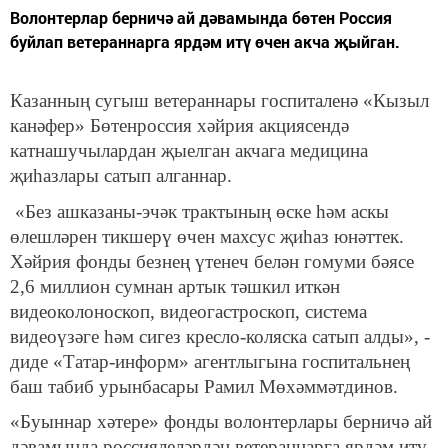
Волонтерлар берничә ай дәвамында бөтен Россия
буйлап ветераннарга ярдәм итү өчен акча җыйган.
Казанның сугыш ветераннары госпиталенә «Кызыл
канәфер» Бөтенроссия хәйрия акциясендә
катнашучылардан җыелган акчага медицина
җиһазлары сатып алганнар.
«Без ашказаны-эчәк трактының өске һәм аскы
өлешләрен тикшерү өчен махсус җиһаз юнәттек.
Хәйрия фонды безнең үтенеч белән гомуми бәясе
2,6 миллион сумнан артык тәшкил иткән
видеоколоноскоп, видеогастроскоп, система
видеоүзәге һәм сигез кресло-коляска сатып алды», -
диде «Татар-информ» агентлыгына госпитальнең
баш табиб урынбасары Рамил Мөхәммәтдинов.
«Буыннар хәтере» фонды волонтерлары берничә ай
дәвамында россиялеләрдән ветераннарга ярдәм итү