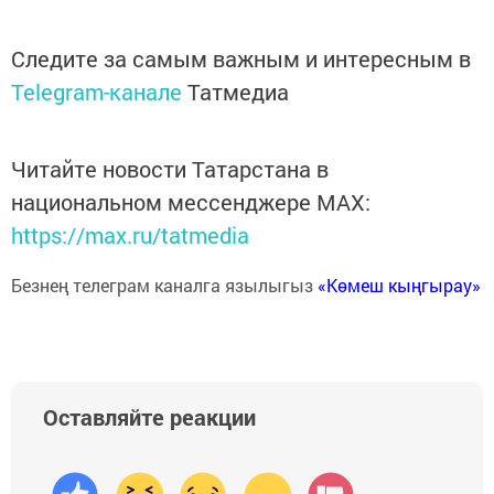
Следите за самым важным и интересным в
Telegram-канале
Татмедиа
Читайте новости Татарстана в
национальном мессенджере MАХ:
https://max.ru/tatmedia
Безнең телеграм каналга язылыгыз
«Көмеш кыңгырау»
Оставляйте реакции