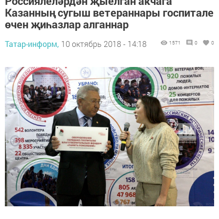
Россиялеләрдән җыелган акчага
Казанның сугыш ветераннары госпитале
өчен җиһазлар алганнар
Татар-информ,
10 октябрь 2018 - 14:18
1571
0
0