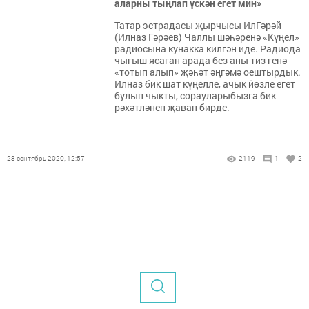
аларны тыңлап үскән егет мин»
Татар эстрадасы җырчысы ИлГәрәй
(Илназ Гәрәев) Чаллы шәһәренә «Күңел»
радиосына кунакка килгән иде. Радиода
чыгыш ясаган арада без аны тиз генә
«тотып алып» җәһәт әңгәмә оештырдык.
Илназ бик шат күңелле, ачык йөзле егет
булып чыкты, сорауларыбызга бик
рәхәтләнеп җавап бирде.
28 сентябрь 2020, 12:57
2119
1
2