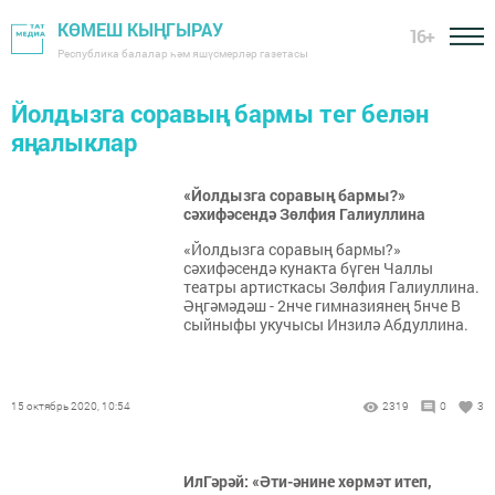
КӨМЕШ КЫҢГЫРАУ
16+
Республика балалар һәм яшүсмерләр газетасы
Йолдызга соравың бармы тег белән
яңалыклар
«Йолдызга соравың бармы?»
сәхифәсендә Зөлфия Галиуллина
«Йолдызга соравың бармы?»
сәхифәсендә кунакта бүген Чаллы
театры артисткасы Зөлфия Галиуллина.
Әңгәмәдәш - 2нче гимназиянең 5нче В
сыйныфы укучысы Инзилә Абдуллина.
15 октябрь 2020, 10:54
2319
0
3
ИлГәрәй: «Әти-әнине хөрмәт итеп,