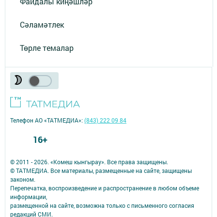
Файдалы киңәшләр
Сәламәтлек
Төрле темалар
Телефон АО «ТАТМЕДИА»:
(843) 222 09 84
16+
© 2011 - 2026. «Комеш кынгырау». Все права защищены.
© ТАТМЕДИА. Все материалы, размещенные на сайте, защищены
законом.
Перепечатка, воспроизведение и распространение в любом объеме
информации,
размещенной на сайте, возможна только с письменного согласия
редакций СМИ.