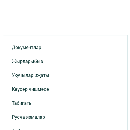
Документлар
Җырларыбыз
Укучылар иҗаты
Кәүсәр чишмәсе
Табигать
Русча язмалар