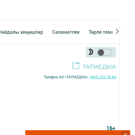
Файдалы киңәшләр
Сәламәтлек
Төрле темалар
Телефон АО «ТАТМЕДИА»:
(843) 222 09 84
16+