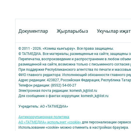
Документлар
Җырларыбыз
Укучылар иҗа
© 2011 - 2026. «Комеш кынгырау». Все права защищены.
© ТАТМЕДИА. Все материалы, размещенные на сайте, защищены з
Перепечатка, воспроизведение и распространение в любом объе
размещенной на сайте, возможна только с письменного согласия
При поддержке Республиканского агентства по печати и массов
ФИО главного редактора: Исполняющий обязанности главного р
Адрес редакции: 423827, Российская Федерация, Республика Татар
Телефон редакции: (8552) 54-00-27
Электронная почта редакции: komesh_k@list.ru
Для сообщения о фактах коррупции: komesh_k@list.ru
Учредитель: АО «ТАТМЕДИА»
Антикоррупционная политика
АО «ТАТМЕДИА» использует «cookie»
для персонализации сервисо
Использование «cookie» можно отменить в настройках браузера.