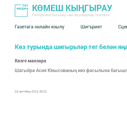
КӨМЕШ КЫҢГЫРАУ
Республика балалар һәм яшүсмерләр газетасы
Газетага онлайн язылу
Шигърият
Сце
Көз турында шигырьләр тег белән я
Көзге манзара
Шагыйрә Асия Юнысованың көз фасылына багышл
23 сентябрь 2024, 08:22