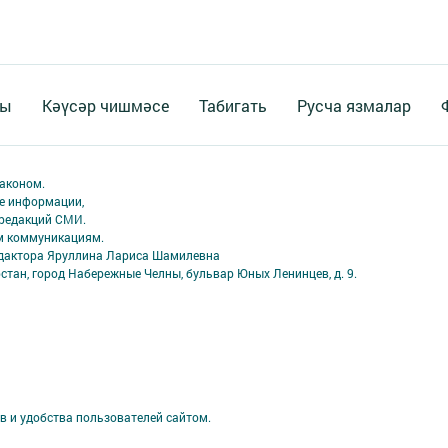
ты
Кәүсәр чишмәсе
Табигать
Русча язмалар
аконом.
ме информации,
 редакций СМИ.
ым коммуникациям.
едактора Яруллина Лариса Шамилевна
стан, город Набережные Челны, бульвар Юных Ленинцев, д. 9.
в и удобства пользователей сайтом.