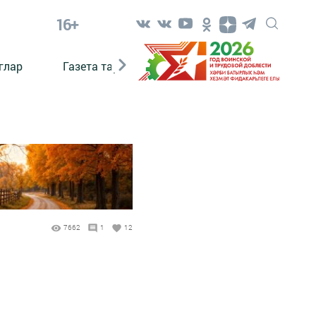
16+
глар
Газета тарихы
Әкият
Әкият язаб
7662
1
12