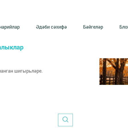
нарийлар
Әдәби сәхифә
Бәйгеләр
Бло
ңалыклар
анган шигырьләре.