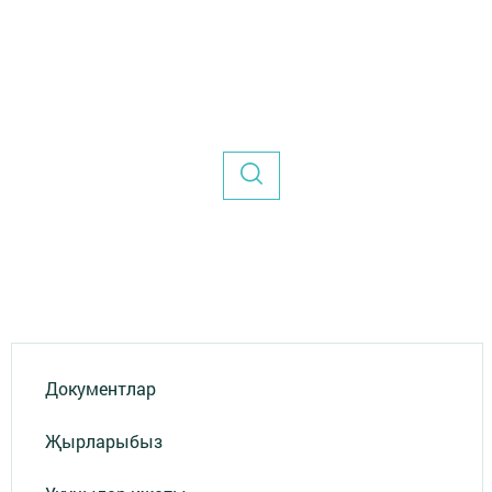
Документлар
Җырларыбыз