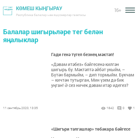
КӨМЕШ КЫҢГЫРАУ
16+
Республика балалар һәм яшүсмерләр газетасы
Балалар шигырьләре тег белән
яңалыклар
Гади генә түгел безнең мәктәп!
«Дәвам итәбез» бәйгесенә килгән
шигырь бу. Мәктәптә әйбәт укыйм, –
Бүтән бармыйм, – дип тормыйм. Букчам
– кичтән тутырган, Мин үзем дә бик
уңган! Ә сез ничек дәвам итәр идегез?
11 сентябрь 2020, 13:35
1842
0
1
«Шигъри тәлгәшләр» төбәкара бәйгесе