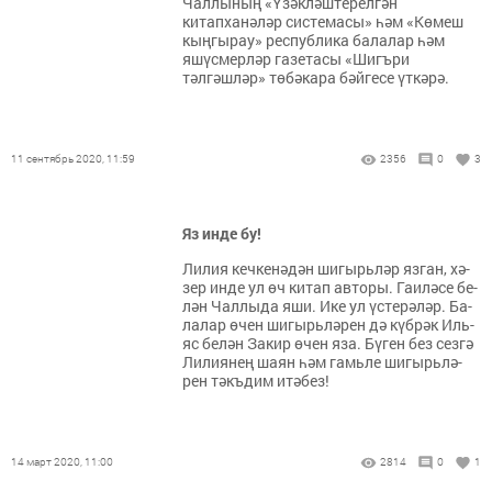
Чаллының «Үзәкләштерелгән
китапханәләр системасы» һәм «Көмеш
кыңгырау» республика балалар һәм
яшүсмерләр газетасы «Шигъри
тәлгәшләр» төбәкара бәйгесе үткәрә.
11 сентябрь 2020, 11:59
2356
0
3
Яз инде бу!
Ли­лия кеч­ке­нә­дән ши­гырь­ләр яз­ган, хә­
зер ин­де ул өч ки­тап ав­то­ры. Га­и­лә­се бе­
лән Чал­лы­да яши. Ике ул үс­те­рә­ләр. Ба­
ла­лар өчен ши­гырь­лә­рен дә күб­рәк Иль­
яс бе­лән За­кир өчен яза. Бү­ген без сез­гә
Ли­ли­я­нең ша­ян һәм гамь­ле ши­гырь­лә­
рен тәкъ­дим итә­без!
14 март 2020, 11:00
2814
0
1