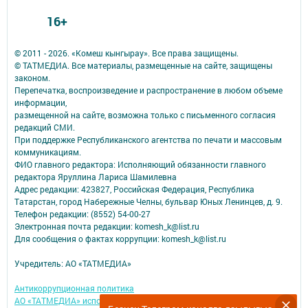
16+
© 2011 - 2026. «Комеш кынгырау». Все права защищены.
© ТАТМЕДИА. Все материалы, размещенные на сайте, защищены
законом.
Перепечатка, воспроизведение и распространение в любом объеме
информации,
размещенной на сайте, возможна только с письменного согласия
редакций СМИ.
При поддержке Республиканского агентства по печати и массовым
коммуникациям.
ФИО главного редактора: Исполняющий обязанности главного
редактора Яруллина Лариса Шамилевна
Адрес редакции: 423827, Российская Федерация, Республика
Татарстан, город Набережные Челны, бульвар Юных Ленинцев, д. 9.
Телефон редакции: (8552) 54-00-27
Электронная почта редакции: komesh_k@list.ru
Для сообщения о фактах коррупции: komesh_k@list.ru
Учредитель: АО «ТАТМЕДИА»
Антикоррупционная политика
АО «ТАТМЕДИА» использует «cookie»
для персонализации сервисов и