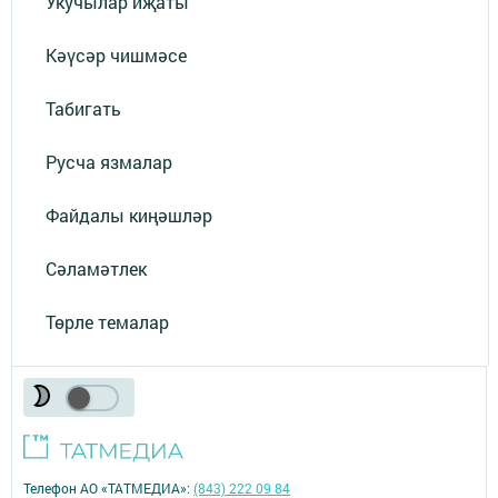
Укучылар иҗаты
Кәүсәр чишмәсе
Табигать
Русча язмалар
Файдалы киңәшләр
Сәламәтлек
Төрле темалар
Телефон АО «ТАТМЕДИА»:
(843) 222 09 84