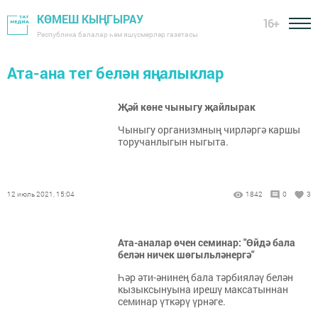
КӨМЕШ КЫҢГЫРАУ
16+
Республика балалар һәм яшүсмерләр газетасы
Ата-ана тег белән яңалыклар
Җәй көне чыныгу җайлырак
Чыныгу организмның чирләргә каршы
торучанлыгын ныгыта.
12 июль 2021, 15:04
1842
0
3
Ата-аналар өчен семинар: "Өйдә бала
белән ничек шөгыльләнергә"
Һәр әти-әнинең бала тәрбияләү белән
кызыксынуына ирешү максатыннан
семинар үткәрү үрнәге.