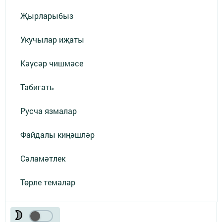
Җырларыбыз
Укучылар иҗаты
Кәүсәр чишмәсе
Табигать
Русча язмалар
Файдалы киңәшләр
Сәламәтлек
Төрле темалар