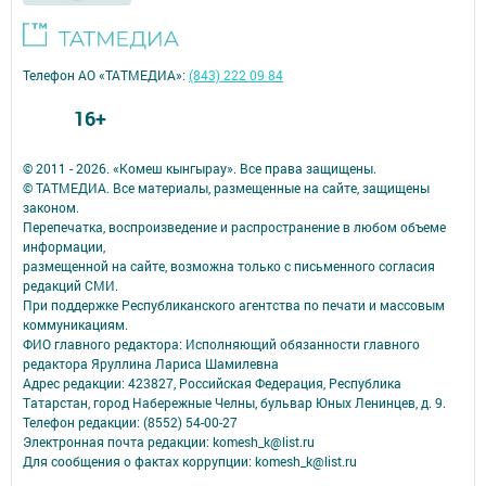
Телефон АО «ТАТМЕДИА»:
(843) 222 09 84
16+
© 2011 - 2026. «Комеш кынгырау». Все права защищены.
© ТАТМЕДИА. Все материалы, размещенные на сайте, защищены
законом.
Перепечатка, воспроизведение и распространение в любом объеме
информации,
размещенной на сайте, возможна только с письменного согласия
редакций СМИ.
При поддержке Республиканского агентства по печати и массовым
коммуникациям.
ФИО главного редактора: Исполняющий обязанности главного
редактора Яруллина Лариса Шамилевна
Адрес редакции: 423827, Российская Федерация, Республика
Татарстан, город Набережные Челны, бульвар Юных Ленинцев, д. 9.
Телефон редакции: (8552) 54-00-27
Электронная почта редакции: komesh_k@list.ru
Для сообщения о фактах коррупции: komesh_k@list.ru