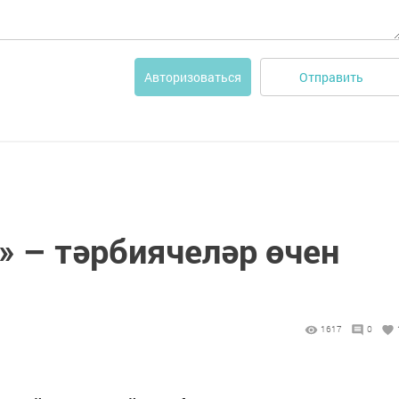
Отправить
Авторизоваться
» – тәрбиячеләр өчен
1617
0