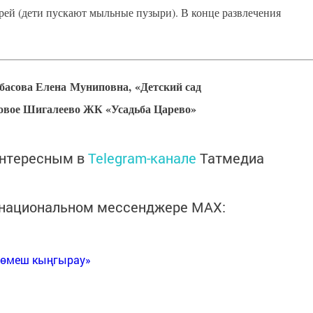
ей (дети пускают мыльные пузыри). В конце развлечения
басова Елена Муниповна,
«Детский сад
Новое Шигалеево ЖК «Усадьба Царево»
интересным в
Telegram-канале
Татмедиа
в национальном мессенджере MАХ:
Көмеш кыңгырау»