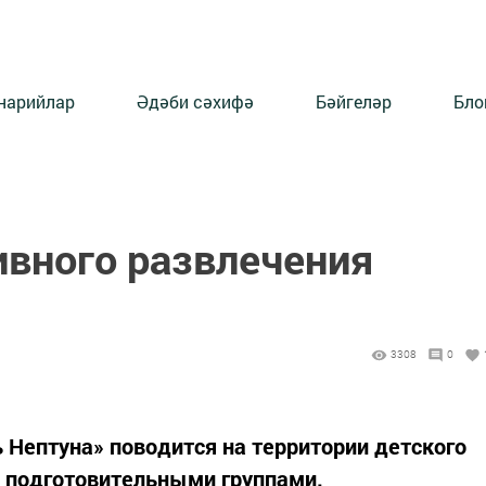
нарийлар
Әдәби сәхифә
Бәйгеләр
Бло
ивного развлечения
3308
0
 Нептуна» поводится на территории детского
и подготовительными группами.