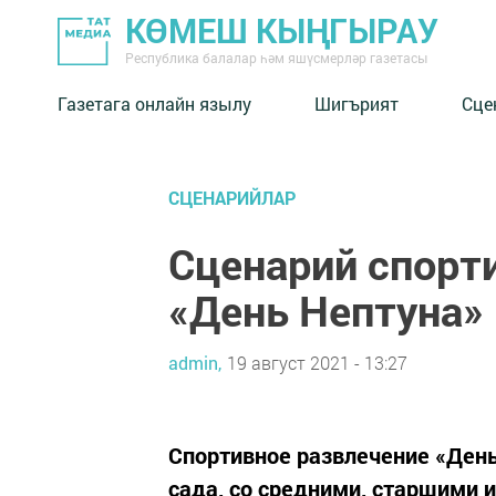
КӨМЕШ КЫҢГЫРАУ
Республика балалар һәм яшүсмерләр газетасы
Газетага онлайн язылу
Шигърият
Сце
СЦЕНАРИЙЛАР
Сценарий спорт
«День Нептуна»
admin,
19 август 2021 - 13:27
Спортивное развлечение «День
сада, со средними, старшими 