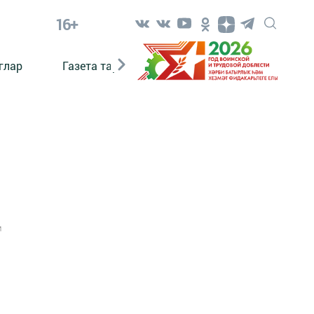
16+
глар
Газета тарихы
Әкият
Әкият язаб
1