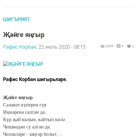
ШИГЪРИЯТ
Җәйге яңгыр
Рафис Корбан,
22 июль 2020 - 08:15
2325
0
2
Рафис Корбан шигырьләре.
Җәйге яңгыр
Салават күперен гүя
Иңнәренә салган да,
Күр җәй кызын, кайтып килә
Чишмәдән су алган да.
Чиләкләре - зәңгәр болыт, -