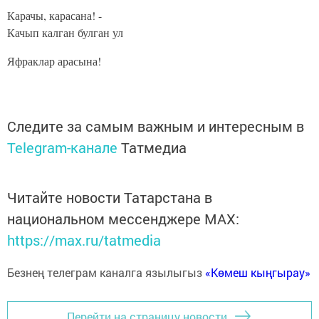
Карачы, карасана! -
Качып калган булган ул
Яфраклар арасына!
Следите за самым важным и интересным в
Telegram-канале
Татмедиа
Читайте новости Татарстана в
национальном мессенджере MАХ:
https://max.ru/tatmedia
Безнең телеграм каналга язылыгыз
«Көмеш кыңгырау»
Перейти на страницу новости