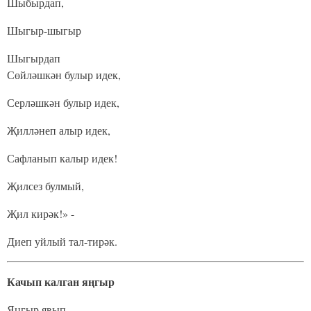
Шыбырдап,
Шыгыр-шыгыр
Шыгырдап
Сөйләшкән булыр идек,
Серләшкән булыр идек,
Җилләнеп алыр идек,
Сафланып калыр идек!
Җилсез булмый,
Җил кирәк!» -
Диеп уйлый тал-тирәк.
Качып калган яңгыр
Яңгыр явып