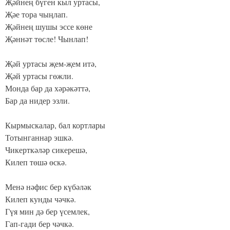
Җәйнең бүген кыл уртасы,
Җәе тора чыңлап.
Җәйнең шушы эссе көне
Җәннәт төсле! Чынлап!
Җәй уртасы җем-җем итә,
Җәй уртасы гөжли.
Монда бар да хәрәкәттә,
Бар да нидер эзли.
Кырмыскалар, бал кортлары
Тотынганнар эшкә.
Чикерткәләр сикерешә,
Килеп төшә өскә.
Менә нәфис бер күбәләк
Килеп кунды чәчкә.
Гүя мин дә бер үсемлек,
Гап-гади бер чәчкә.