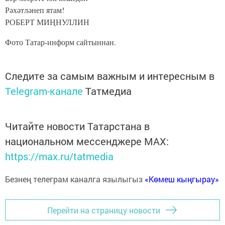
Рәхәтләнеп ятам!
РОБЕРТ МИҢНУЛЛИН
Фото Татар-информ сайтыннан.
Следите за самым важным и интересным в
Telegram-канале
Татмедиа
Читайте новости Татарстана в
национальном мессенджере MАХ:
https://max.ru/tatmedia
Безнең телеграм каналга язылыгыз
«Көмеш кыңгырау»
Перейти на страницу новости