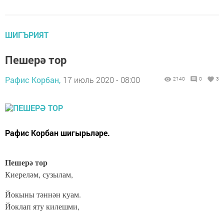
ШИГЪРИЯТ
Пешерә тор
Рафис Корбан,
17 июль 2020 - 08:00
2140
0
3
Рафис Корбан шигырьләре.
Пешерә тор
Киереләм, сузылам,
Йокыны тәннән куам.
Йоклап яту килешми,