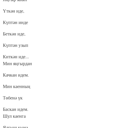
Үткән иде,
Күптән инде
Беткән иде,
Күптән узып
Киткән иде...
Мин яңгырдан
Качкан идем.
Мин каенның
Төбенә үк
Баскан идем.
Шул каенга
Ялгыш кына