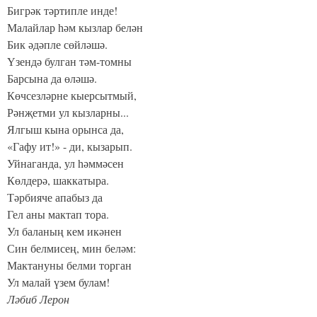
Бигрәк тәртипле инде!
Малайлар һәм кызлар белән
Бик әдәпле сөйләшә.
Үзендә булган тәм-томны
Барсына да өләшә.
Көчсезләрне кыерсытмый,
Рәнҗетми ул кызларны...
Ялгыш кына орынса да,
«Гафу ит!» - ди, кызарып.
Уйнаганда, ул һәммәсен
Көлдерә, шаккатыра.
Тәрбияче апабыз да
Гел аны мактап тора.
Ул баланың кем икәнен
Син белмисең, мин беләм:
Мактануны белми торган
Ул малай үзем булам!
Ләбиб Лерон