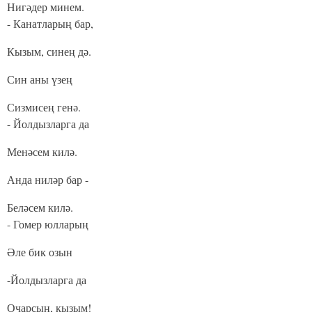
Нигәдер минем.
- Канатларың бар,
Кызым, синең дә.
Син аны үзең
Сизмисең генә.
- Йолдызларга да
Менәсем килә.
Анда ниләр бар -
Беләсем килә.
- Гомер юлларың
Әле бик озын
-
Йолдызларга да
Очарсың, кызым!