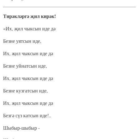
Тирәкләргә җил кирәк!
«Их, җил чыксын иде дә
Безне уятсын иде,
Их, җил чыксын иде дә
Безне уйнатсын иде,
Их, җил чыксын иде дә
Безне кузгатсын иде,
Их, җил чыксын иде дә
Безгә сүз катсын иде!..
Шыбыр-шыбыр -