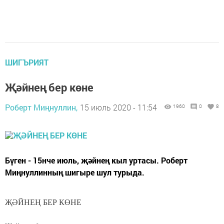
ШИГЪРИЯТ
Җәйнең бер көне
Роберт Миңнуллин,
15 июль 2020 - 11:54
1960
0
8
Бүген - 15нче июль, җәйнең кыл уртасы. Роберт
Миңнуллинның шигыре шул турыда.
ҖӘЙНЕҢ БЕР КӨНЕ