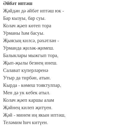
Әйбәт иптәш
Җәйдән дә әйбәт иптәш юк -
Бар кызуы, бар суы.
Колач җәеп көтеп тора
Урманы һәм басуы.
Җыясың килсә, рәхәтлән -
Урманда җиләк-җимеш.
Балыклары мыжгып тора,
Җып-җылы безнең инеш.
Салават күперләренә
Утыр да тирбән, атын.
Кырда - көмеш тояктулпар,
Мен дә ук кебек атыл.
Колач җәеп каршы алам
Җәйнең килеп җитүен.
Җәй - минем иң якын иптәш,
Теләмим һич китүен.