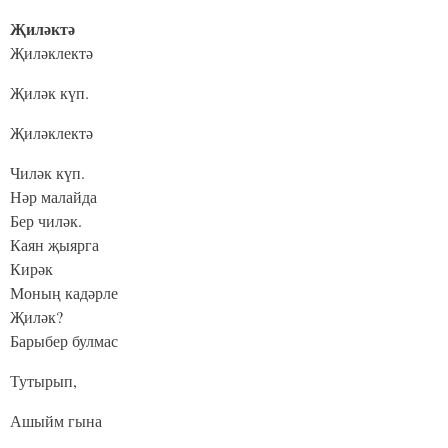
Җиләктә
Җиләклектә
Җиләк күп.
Җиләклектә
Чиләк күп.
Нәр малайда
Бер чиләк.
Каян җыярга
Кирәк
Моның кадәрле
Җиләк?
Барыбер булмас
Тутырып,
Ашыйм гына