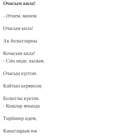
Очасым килә!
- Әтием, минем
Очасым килә!
Ак болытларны
Кочасым килә!
- Син инде, кызым,
Очасың күптән.
Кайтып кермисең
Болытлы күктән.
- Кошлар янында
Тирбәнер идем,
Канатларым юк