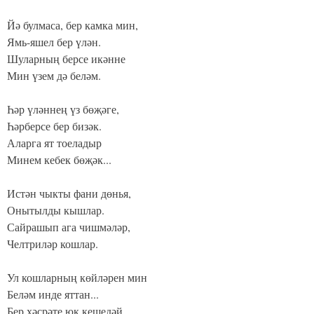
Йә булмаса, бер камка мин,
Ямь-яшел бер үлән.
Шуларның берсе икәнне
Мин үзем дә беләм.
Һәр үләннең үз бөҗәге,
Һәрберсе бер бизәк.
Аларга ят тоеладыр
Минем кебек бөҗәк...
Истән чыкты фани дөнья,
Онытылды кышлар.
Сайрашып ага чишмәләр,
Челтриләр кошлар.
Ул кошларның көйләрен мин
Беләм инде яттан...
Бер хәсрәте юк кешедәй