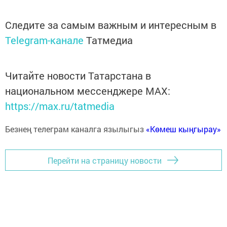
Следите за самым важным и интересным в
Telegram-канале
Татмедиа
Читайте новости Татарстана в
национальном мессенджере MАХ:
https://max.ru/tatmedia
Безнең телеграм каналга язылыгыз
«Көмеш кыңгырау»
Перейти на страницу новости