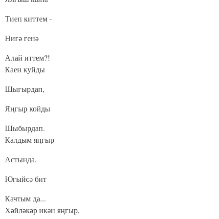
Тиеп киттем -
Нигә генә
Алай иттем?!
Каен куйды
Шыгырдап,
Яңгыр койды
Шыбырдап.
Калдым яңгыр
Астында.
Югыйсә бит
Качтым да...
Хәйләкәр икән яңгыр,