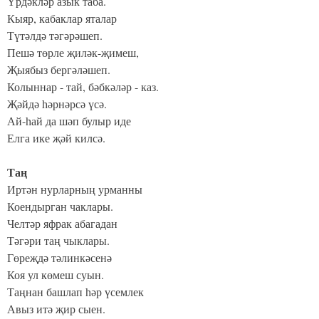
Үрдәкләр азык таба.
Кыяр, кабаклар яталар
Түтәлдә тәгәрәшеп.
Пешә төрле җиләк-җимеш,
Җыябыз бергәләшеп.
Колыннар - тай, бәбкәләр - каз.
Җәйдә һәрнәрсә үсә.
Ай-һай да шәп булыр иде
Елга ике җәй килсә.
Таң
Иртән нурларның урманны
Коендырган чаклары.
Челтәр яфрак абагадан
Тәгәри таң чыклары.
Гөреҗдә тәлинкәсенә
Коя ул көмеш суын.
Таңнан башлап һәр үсемлек
Авыз итә җир сыен.