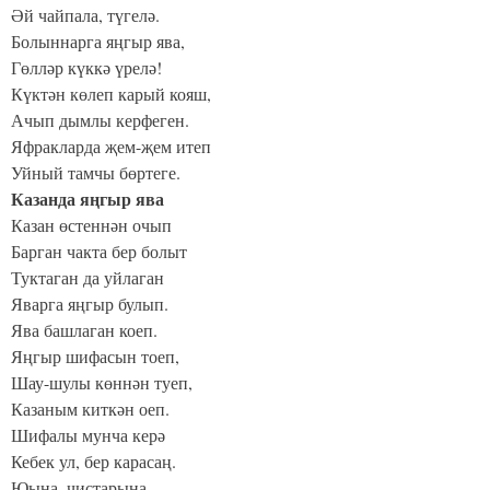
Әй чайпала, түгелә.
Болыннарга яңгыр ява,
Гөлләр күккә үрелә!
Күктән көлеп карый кояш,
Ачып дымлы керфеген.
Яфракларда җем-җем итеп
Уйный тамчы бөртеге.
Казанда яңгыр ява
Казан өстеннән очып
Барган чакта бер болыт
Туктаган да уйлаган
Яварга яңгыр булып.
Ява башлаган коеп.
Яңгыр шифасын тоеп,
Шау-шулы көннән туеп,
Казаным киткән оеп.
Шифалы мунча керә
Кебек ул, бер карасаң.
Юына, чистарына,