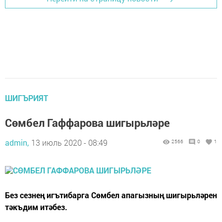
ШИГЪРИЯТ
Сөмбел Гаффарова шигырьләре
admin,
13 июль 2020 - 08:49
2566
0
1
Без сезнең игътибарга Сөмбел апагызның шигырьләрен
тәкъдим итәбез.