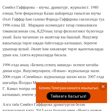
Сөмбел Гаффарова – язучы, драматург, журналист. 1980
елның 5нче февралендә Казан шәһәрендә танылган язучы
Әхәт Гаффар һәм галимә Фәридә Гаффарова гаиләсендә туа.
1996 елны Ш. Мәрҗани исемендәге татар гимназиясен
тәмамлаганнан соң, КДУ­ның татар филологиясе бүлегендә
укый. Бала чагыннан ук әкиятләр яза башлый. Яшүсмер
вакытында төрле иҗади бәйгеләрдә катнашып, беренче
урыннар яулый. Әкият һәм хикәяләре төрле җыентыкларда
урын ала, газета-журналларда басыла.
1996 елда аның «­Безнең-сезнең заманда» исемле китабы
дөнья күрә. Яшүсмерләрнең «Ялкын» журналында эшли.
2006 елдан «Сөембикә» журналында эшләп килә. 2007 елда
шагыйрь Йолдыз Миңнуллина белән беренче пьеса язалар,
Безнең Телеграм-каналга язылыгыз
Г. Камал театры оештырган «Яңа татар пьесасы» бәйгесендә
катнашып, өченче урынга лаек табылалар.
Төймәгә басыгыз!
Алга таба Сөмбел Гаффарова драматургия белән
кызыксынып китә. 2015 елда балалар өчен «Чынга ашачак