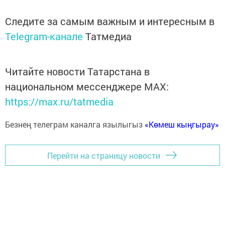
Следите за самым важным и интересным в
Telegram-канале
Татмедиа
Читайте новости Татарстана в
национальном мессенджере MАХ:
https://max.ru/tatmedia
Безнең телеграм каналга язылыгыз
«Көмеш кыңгырау»
Перейти на страницу новости