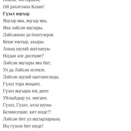
Әй рәхәтләнә Казан!
Гүзәл яңгыр
Яңгыр ява, яңгыр ява,
Ява ләйсән яңгыры.
Ләйсәннән дә бәхетлерәк
Кеше юктыр, ахыры.
Аның шулай шатлануы
Нидән әле дисеңме?
Ләйсән яңгыры ява бит,
Ул да Ләйсән исемле.
Ләйсән шулай шатланганда,
Гүзәл тора моңаеп.
Гүзәл яңгыры юк диеп
Уйлыйдыр ул, мөгаен.
Гүзәл, Гүзәл, әллә шуны
Белмисеңме, кит инде?!
Ләйсән бит ул яңгырларның
Иң гүзәле бит инде!