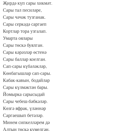
Җирдә күп сары хикмәт.
Сары тал песиләре,
Сары чәчәк тузганак.
Сары серкәдә саргаеп
Кортлар тора узгалап.
Умарта оялары
Сары төскә буялган.
Сары кәрәзләр өстенә
Сары баллар коелган.
Сап-сары күбәләкләр,
Көнбагышлар сап-сары.
Кабак-кавын, бодайлар
Сары күлмәктән бары.
Йомырка сарысыдай
Сары чебеш-бәбкәләр.
Көзгә яфрак, үләннәр
Саргаешып бетәләр.
Минем сипкелләрем дә
Алтын төскә күмелгән.