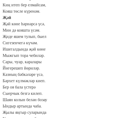
Киң итеп бер елмайсам,
Кояш төсле күренәм.
Җәй
Җәй көне һәрнәрсә үсә,
Мин дә кояшта үсәм.
Җиде яшем тулып, быел
Сигезенчегә күчәм.
Ишегалдында җәй көне
Мыжгып тора чебиләр.
Сары, чуар, каралары
Йөгерешеп йөриләр.
Казның бәбкәләре үсә,
Бәрхет күлмәкләр киеп.
Бер оя бала үстерә
Сыерчык безгә килеп.
Шаян колын белән бозау
Ындыр артында чаба.
Җылы яңгыр суларында