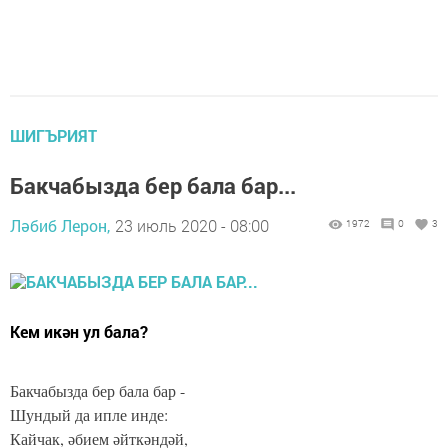
ШИГЪРИЯТ
Бакчабызда бер бала бар...
Ләбиб Лерон,
23 июль 2020 - 08:00
1972
0
3
Кем икән ул бала?
Бакчабызда бер бала бар -
Шундый да ипле инде:
Кайчак, әбием әйткәндәй,