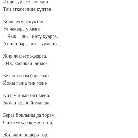
Инде зур егет ич мин.
Таң аткан инде күптән,
Кояш елмая күктән.
Ул чакыра урамга:
- Чык, - ди, - көтү куарга.
Аннан бар, - ди, - урманга,
Җир җиләге җыярга.
- Их, кояшкай, анысы
Белеп торам барысын.
Йокы гына тик менә
Китәм дими бит менә.
Һаман күзне йомдыра.
Бераз йоклыйм да торам.
Син күккәрәк менә тор,
Җиләкне пешерә тор.