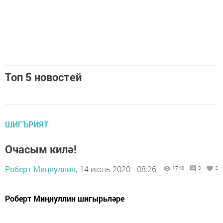
Топ 5 новостей
ШИГЪРИЯТ
Очасым килә!
Роберт Миңнуллин,
14 июль 2020 - 08:26
1740
0
3
Роберт Миңнуллин шигырьләре