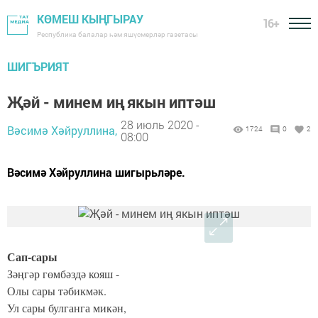
КӨМЕШ КЫҢГЫРАУ
16+
Республика балалар һәм яшүсмерләр газетасы
ШИГЪРИЯТ
Җәй - минем иң якын иптәш
28 июль 2020 -
Вәсимә Хәйруллина,
1724
0
2
08:00
Вәсимә Хәйруллина шигырьләре.
Сап-сары
Зәңгәр гөмбәздә кояш -
Олы сары тәбикмәк.
Ул сары булганга микән,