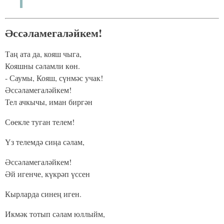
Әссәламегаләйкем!
Таң ата да, кояш чыга,
Кояшны сәламли көн.
- Саумы, Кояш, сүнмәс учак!
Әссәламегаләйкем!
Тел ачкычы, иман биргән
Сөекле туган телем!
Үз телемдә сиңа сәлам,
Әссәламегаләйкем!
Әй игенче, күкрәп үссен
Кырларда синең иген.
Икмәк тотып сәлам юллыйм,