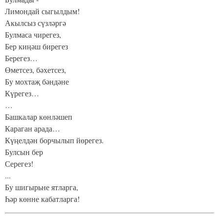
Лимондай сыгылдым!
Акылсыз сүзләргә
Булмаса чирегез,
Бер киңәш бирегез
Берегез…
Өметсез, бәхетсез,
Бу мохтаҗ бәндәне
Күрегез…
…
Башкалар көнләшеп
Караган арада…
Күңелдән борчылып йөрегез.
Булсын бер
Серегез!
...
Бу шигырьне ятларга,
Һәр көнне кабатларга!