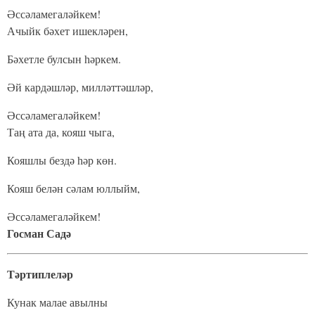
Әссәламегаләйкем!
Ачыйк бәхет ишекләрен,
Бәхетле булсын һәркем.
Әй кардәшләр, милләттәшләр,
Әссәламегаләйкем!
Таң ата да, кояш чыга,
Кояшлы бездә һәр көн.
Кояш белән сәлам юллыйм,
Әссәламегаләйкем!
Госман Садә
Тәртиплеләр
Кунак малае авылны