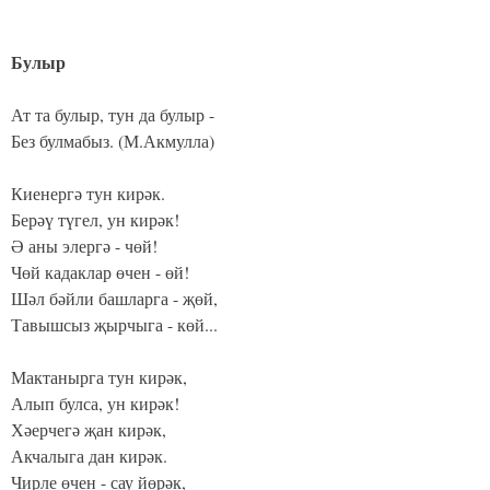
Булыр
Ат та булыр, тун да булыр -
Без булмабыз. (М.Акмулла)
Киенергә тун кирәк.
Берәү түгел, ун кирәк!
Ә аны элергә - чөй!
Чөй кадаклар өчен - өй!
Шәл бәйли башларга - җөй,
Тавышсыз җырчыга - көй...
Мактанырга тун кирәк,
Алып булса, ун кирәк!
Хәерчегә җан кирәк,
Акчалыга дан кирәк.
Чирле өчен - сау йөрәк,