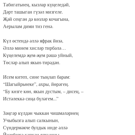
Табигатьнең, кызлар күңеледәй,
Дәрт ташыган гүзәл мизгеле.
Җәй сеңгән дә көзләр кочагына,
Аерылам дими тиз генә.
Күл өстендә әллә яфрак йөзә,
Әллә минем хисләр тирбәлә…
Күңелемдә җем-җем рәшә уйный,
Төсләр алып якын-тирәдән.
Исем китеп, сине тыңлап барам:
“Шагыйрьнеке”, ахры, йөрәгең.
“Бу көзге көн, якын дустым, – дисең, –
Истәлеккә сиңа бүләгем...”
Зәңгәр күлдән чыккан чишмәләрнең
Учыбызга алып салкынын,
Сүндермәкче булдык инде әллә
Йөзебезгә капкан ялкынны.