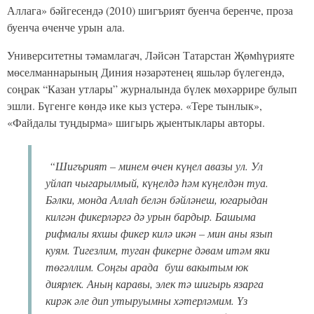
Аллага» бәйгесендә (2010) шигърият буенча беренче, проза
буенча өченче урын ала.
Университетны тәмамлагач, Ләйсән Татарстан Җөмһүрияте
мөселманнарының Диния нәзарәтенең яшьләр бүлегендә,
соңрак “Казан утлары” журналында бүлек мөхәррире булып
эшли. Бүгенге көндә ике кыз үстерә. «Тере тынлык»,
«Файдалы туңдырма» шигырь җыентыклары авторы.
“Шигърият – минем өчен күңел авазы ул. Ул
уйлап чыгарылмый, күңелдә һәм күңелдән туа.
Бәлки, монда Аллаһ белән бәйләнеш, югарыдан
килгән фикерләргә дә урын бардыр. Башыма
рифмалы яхшы фикер килә икән – мин аны язып
куям. Тигезлим, туган фикерне дәвам итәм яки
төгәллим. Соңгы арада буш вакытым юк
диярлек. Аның каравы, элек тә шигырь язарга
кирәк әле дип утыруымны хәтерләмим. Үз