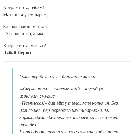
Хәерле иртә, бабам!
Мәктәпкә үзем барам,
Калалар мине мактап...
- Хәерле иртә, апам!
Хәерле иртә, мәктәп!
Ләбиб Лерон
Өлкәннәр белән үзең башлап исәнләш.
«Хәерле иртә!», «Хәерле көн!» - шулай ук
исәнләшү сүзләре.
«Исәнмесез!» дип әйтү тылсымлы көчкә ия. Без,
исәнләшеп, бер-беребезгә игътибарыбызны,
хөрмәтебезне белдерәбез, исәнлек-саулык, бәхет
телибез.
Шуны да онытмаска кирәк: сәламне кабул итеп