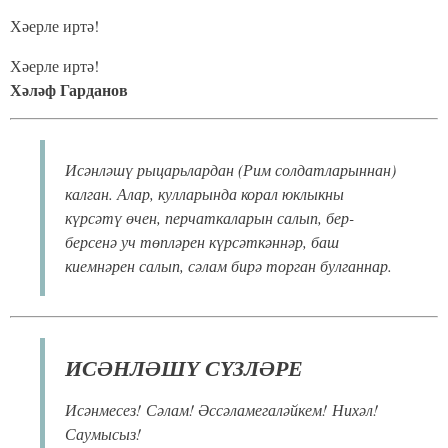
Хәерле иртә!
Хәерле иртә!
Хәләф Гарданов
Исәнләшү рыцарьлардан (Рим солдатларыннан)
калган. Алар, кулларында корал юклыкны
күрсәтү өчен, перчаткаларын салып, бер-
берсенә уч төпләрен күрсәткәннәр, баш
киемнәрен салып, сәлам бирә торган булганнар.
ИСӘНЛӘШҮ СҮЗЛӘРЕ
Исәнмесез! Сәлам! Әссәламегаләйкем! Нихәл!
Саумысыз!