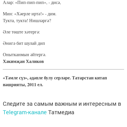
Алар: «Пип-пип-пип», - дисә,
Мин: «Хәерле иртә!» - дим.
Тукта, тукта! Нишләргә?
Әле төште хәтергә:
Әнигә бит шулай дип
Онытканмын әйтергә.
Хәкимҗан Халиков
«Тәмле сүз», әдәпле булу серләре. Татарстан китап
нәшрияты, 2011 ел.
Следите за самым важным и интересным в
Telegram-канале
Татмедиа