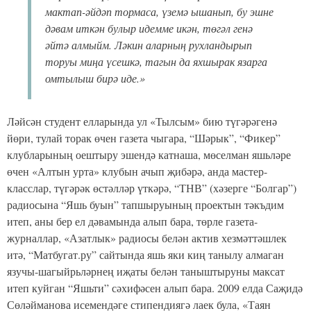
мактап-әйдәп тормаса, үземә ышанып, бу эшне
дәвам иткән булыр идемме икән, төгәл генә
әйтә алмыйм. Ләкин аларның рухландырып
торуы миңа үсешкә, тагын да яхшырак язарга
омтылыш бирә иде.»
Ләйсән студент елларында ул «Тылсым» бию түгәрәгенә
йөри, тулай торак өчен газета чыгара, “Шәрык”, “Фикер”
клубларының оештыру эшендә катнаша, мөселман яшьләре
өчен «Алтын урта» клубын ачып җибәрә, анда мастер-
класслар, түгәрәк өстәлләр үткәрә, “ТНВ” (хәзерге “Болгар”)
радиосына “Яшь буын” тапшыруының проектын тәкъдим
итеп, аны бер ел дәвамында алып бара, төрле газета-
журналлар, «Азатлык» радиосы белән актив хезмәттәшлек
итә, “Матбугат.ру” сайтында яшь яки киң танылу алмаган
язучы-шагыйрьләрнең иҗаты белән таныштыруны максат
итеп куйган “Яшьти” сәхифәсен алып бара. 2009 елда Саҗидә
Сөләйманова исемендәге стипендиягә лаек була, «Таян