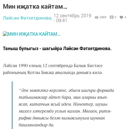
Мин иҗатка кайтам…
12 сентябрь 2019
Ләйсән Фәтхетдинова,
2883
0
4
- 09:41
Таныш булыгыз - шагыйрә Ләйсән Фәтхетдинова.
Ләйсән 1990 елның 12 сентябрендә Балык Бистәсе
районының Котлы Бөкәш авылында дөньяга килә.
“Әле мәктәпкә кергәнче, әбием шигъри формада
табышмаклар әйтеп бара, мин аларны язып-
ясап, китапчык ясый идем. Ничектер, шушы
мизгел хәтеремдә уелып калган. Мөгаен, ритм-
рифма дөньясы белән кызыксынуым шуннан
башлангандыр да.