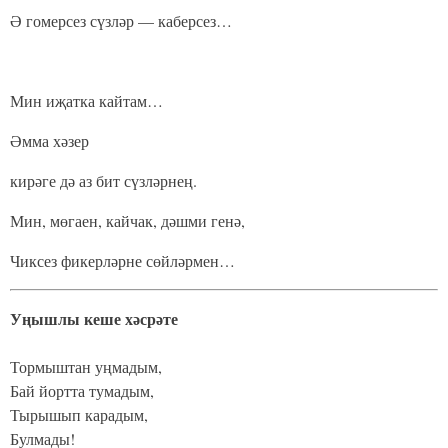
Ә гомерсез сүзләр — каберсез…
Мин иҗатка кайтам…
Әмма хәзер
кирәге дә аз бит сүзләрнең.
Мин, мөгаен, кайчак, дәшми генә,
Чиксез фикерләрне сөйләрмен…
Уңышлы кеше хәсрәте
Тормыштан уңмадым,
Бай йортта тумадым,
Тырышып карадым,
Булмады!