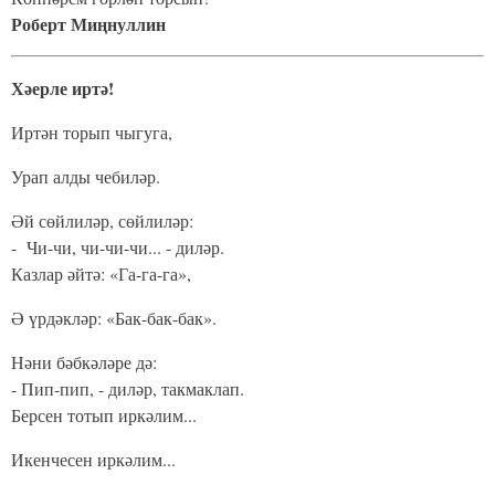
Роберт Миңнуллин
Хәерле иртә!
Иртән торып чыгуга,
Урап алды чебиләр.
Әй сөйлиләр, сөйлиләр:
- Чи-чи, чи-чи-чи... - диләр.
Казлар әйтә: «Га-га-га»,
Ә үрдәкләр: «Бак-бак-бак».
Нәни бәбкәләре дә:
- Пип-пип, - диләр, такмаклап.
Берсен тотып иркәлим...
Икенчесен иркәлим...