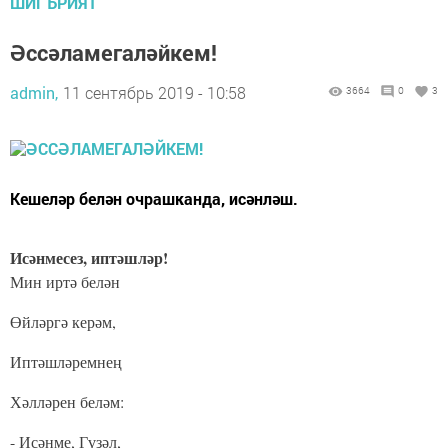
ШИГЪРИЯТ
Әссәламегаләйкем!
admin,
11 сентябрь 2019 - 10:58
3664
0
3
Кешеләр белән очрашканда, исәнләш.
Исәнмесез, иптәшләр!
Мин иртә белән
Өйләргә керәм,
Иптәшләремнең
Хәлләрен беләм:
- Исәнме, Гүзәл,