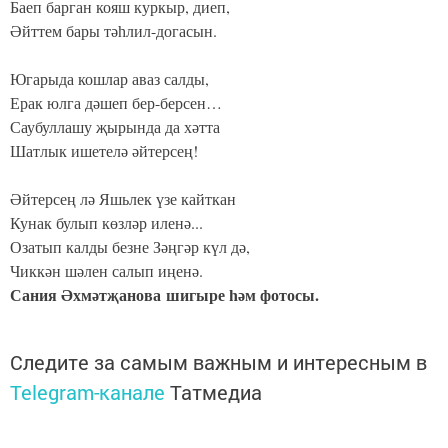
Баеп барган кояш куркыр, диеп,
Әйттем бары тәһлил-догасын.
Югарыда кошлар аваз салды,
Ерак юлга дәшеп бер-берсен…
Саубуллашу җырында да хәтта
Шатлык ишетелә әйтерсең!
Әйтерсең лә Яшьлек үзе кайткан
Кунак булып көзләр иленә...
Озатып калды безне Зәңгәр күл дә,
Чиккән шәлен салып иңенә.
Сания Әхмәтҗанова шигыре һәм фотосы.
Следите за самым важным и интересным в
Telegram-канале
Татмедиа