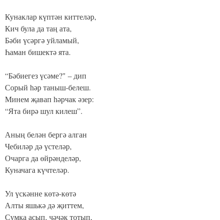
Кунаклар күптән киттеләр,
Кич була да таң ата,
Бәби үсәргә уйламый,
Һаман бишектә ята.
“Бәбиегез үсәме?" – дип
Сорый һәр таныш-белеш.
Минем җавап һәрчак әзер:
“Ята бирә шул килеш”.
Аның белән бергә алган
Чебиләр дә үстеләр,
Очарга да өйрәнделәр,
Куначага күчтеләр.
Ул үскәнне көтә-көтә
Алты яшькә дә җиттем,
Сумка асып, чәчәк тотып,