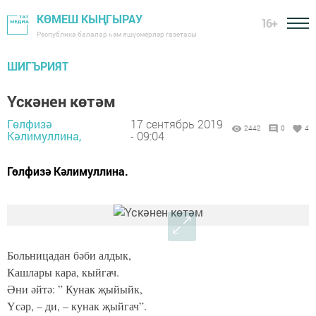
КӨМЕШ КЫҢГЫРАУ
16+
Республика балалар һәм яшүсмерләр газетасы
ШИГЪРИЯТ
Үскәнен көтәм
Гөлфизә
17 сентябрь 2019
2442
0
4
Кәлимуллина,
- 09:04
Гөлфизә Кәлимуллина.
Больницадан бәби алдык,
Кашлары кара, кыйгач.
Әни әйтә: ” Кунак җыйыйк,
Үсәр, – ди, – кунак җыйгач”.