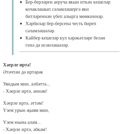
Бер-берләрен аеруча якын иткән кешеләр
кочаклашып сәламләшергә яки
битләреннән үбеп алырга мөмкиннәр.
Хәрбиләр бер-берсенә честь биреп
сәламләшәләр.
Кайбер кешеләр кул хәрәкәтләре белән
генә дә исәнләшәләр.
Хәерле иртә!
Әтәчтән дә иртәрәк
Уяндым мин, әлбәттә...
- Хәерле иртә, әннәм!
Хәерле иртә, әттәм!
Үзем урын җыям мин,
Үзем юына алам...
- Хәерле иртә, әбкәм!