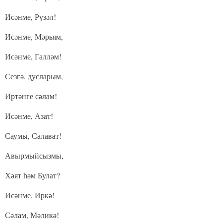
Исәнме, Рүзәл!
Исәнме, Мәрьям,
Исәнме, Галләм!
Сезгә, дусларым,
Иртәнге сәлам!
Исәнме, Азат!
Саумы, Салават!
Авырмыйсызмы,
Хәят һәм Булат?
Исәнме, Иркә!
Сәлам, Мәликә!