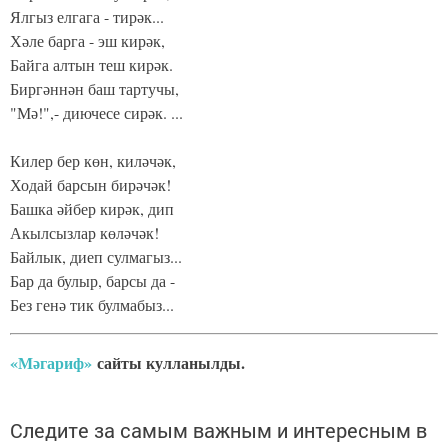
Ялгыз елгага - тирәк...
Хәле барга - эш кирәк,
Байга алтын теш кирәк.
Биргәннән баш тартучы,
"Мә!",- диючесе сирәк. ...
Килер бер көн, киләчәк,
Ходай барсын бирәчәк!
Башка әйбер кирәк, дип
Акылсызлар көләчәк!
Байлык, диеп сулмагыз...
Бар да булыр, барсы да -
Без генә тик булмабыз...
«Мәгариф»
сайты кулланылды.
Следите за самым важным и интересным в