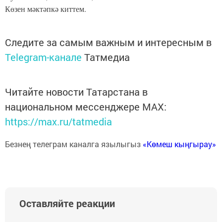
Көзен мәктәпкә киттем.
Следите за самым важным и интересным в
Telegram-канале
Татмедиа
Читайте новости Татарстана в
национальном мессенджере MАХ:
https://max.ru/tatmedia
Безнең телеграм каналга язылыгыз
«Көмеш кыңгырау»
Оставляйте реакции