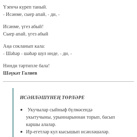
Үзенчә күреп таный.
- Исәнме, сыер апай, - ди, -
Исәнме, үгез абый!
Сыер апай, үгез абый
Аңа сокланып кала:
- Шәһәр - шәһәр шул инде, - ди, -
Нинди тәртипле бала!
Шәүкәт Галиев
ИСӘНЛӘШҮНЕҢ ТӨРЛӘРЕ
Укучылар сыйныф бүлмәсендә
укытучыны, урыннарыннан торып, басып
каршы алалар.
Ир-егетләр кул кысышып исәнләшәләр.