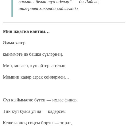
вакыты белән туа иделәр”, — ди Ләйсән,
шигърият хакында сөйләгәндә.
Мин иҗатка кайтам…
Әмма хәзер
кыйммәте дә башка сүзләрнең.
Мин, мөгаен, күп әйтергә теләп,
Мөмкин кадәр азрак сөйләрмен…
Сүз кыйммәтле бүген — ихлас фикер.
Тик күп булса ул да — кадерсез.
Кешеләрнең соңгы йорты — зират,