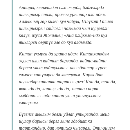
Аннары, кечкенәдән сәхнәләрдә, бәйгеләрдә
шигырьләр сөйли, призлы урыннар ала идем.
Халыкның гөр килеп кул чабуы, Шәүкәт Галиев
шигырьләрен сөйләгән чагымда чын күңелдән
көлүе, Муса Җәлилнең «Ана бәйрәме»ндә күз
яшьләрен сөртүе әле дә күз алдымда.
Китап укырга да ярата идем. Китапханәдән
җыеп алып кайтып барганда, кайта-кайта
берсен укып кайтуымны, авылдашлар күреп,
елмаеп китүләрен дә хәтерлим. Кирәк бит
шулкадәр китапка тартылырга! Көн дә, төн дә,
яктыда да, караңгыда да, хәтта спорт
мәйданчыгында китап укып утыруымны
хәтерлим.
Бүгенге акылым белән уйлап утырганда, менә
шулар барысы бергә мине әдәбиятка
тарткандыр, дип нәтиҗә чыгарам. Әти-әнием