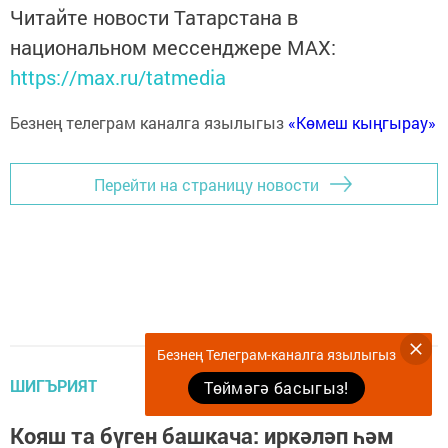
Читайте новости Татарстана в
национальном мессенджере MАХ:
https://max.ru/tatmedia
Безнең телеграм каналга язылыгыз
«Көмеш кыңгырау»
Перейти на страницу новости
Безнең Телеграм-каналга язылыгыз
ШИГЪРИЯТ
Төймәгә басыгыз!
Кояш та бүген башкача: иркәләп һәм