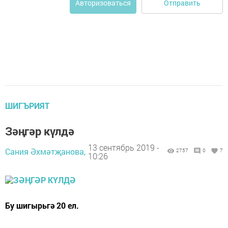
Отправить
Авторизоваться
ШИГЪРИЯТ
Зәңгәр күлдә
13 сентябрь 2019 -
Сания Әхмәтҗанова,
2757
0
7
10:26
Бу шигырьгә 20 ел.