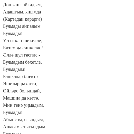
Дөньяны айкадым,
Адаштым, янымда
(Картадан карарга)
Булмады айпадым,
Булмады!
Үч иткән шикелле,
Битем дә сипкелле!
Әллә шул гаепле -
Булмадым бәхетле,
Булмадым!
Башкалар биектә -
Яшиләр рәхәттә,
Өйләре болындай,
Машина да кәттә.
Мин генә уңмадым,
Булмады!
Абынсам, егылдым,
Ашасам - тыгылдым…
Булмады -