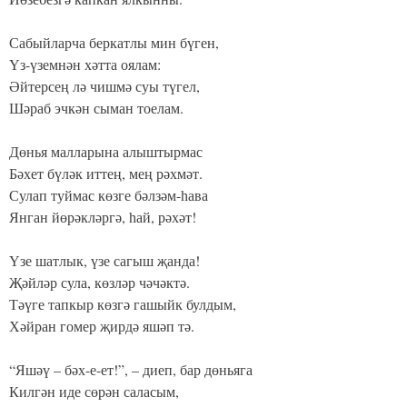
Сабыйларча беркатлы мин бүген,
Үз-үземнән хәтта оялам:
Әйтерсең лә чишмә суы түгел,
Шәраб эчкән сыман тоелам.
Дөнья малларына алыштырмас
Бәхет бүләк иттең, мең рәхмәт.
Сулап туймас көзге бәлзәм-һава
Янган йөрәкләргә, һай, рәхәт!
Үзе шатлык, үзе сагыш җанда!
Җәйләр сула, көзләр чәчәктә.
Тәүге тапкыр көзгә гашыйк булдым,
Хәйран гомер җирдә яшәп тә.
“Яшәү – бәх-е-ет!”, – диеп, бар дөньяга
Килгән иде сөрән саласым,