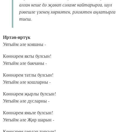
алган кеше дә җавап сәламе кайтарырга, шул
рәвешле үзенең хөрмәтен, рәхмәтен аңлатырга
тиеш.
Иртән-иртүк
Уятыйм әле кояшны -
Көннәрем якты булсын!
Уятыйм әле бакчаны -
Көннәрем татлы булсын!
Уятыйм әле кошларны -
Көннәрем җырлы булсын!
Уятыйм әле дусларны -
Көннәрем ямьле булсын!
Уятыйм әле Җир шарын -
Көннәрем гөрләп торсын!