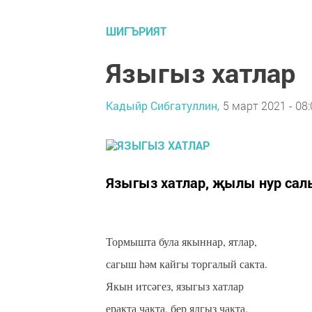
ШИГЪРИЯТ
Языгыз хатлар
Кадыйр Сибгатуллин,
5 март 2021 - 08:
Языгыз хатлар, җылы нур салып
Тормышта була якыннар, ятлар,
сагыш һәм кайгы торгалый сакта.
Якын итсәгез, языгыз хатлар
еракта чакта, бер ялгыз чакта.