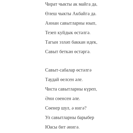
Чират чыкты ак майга да,
Өлеш чыкты Акбайга да.
Аннан савытларны юып,
Тезеп куйдык өстәлгә.
Тагын эзләп баккан идек,
Савыт беткән өстәргә.
Савыт-сабалар өстәлгә
Таудай өелсен әле.
Чиста савытларны күреп,
Әни сөенсен әле.
Сөенер шул, ә нигә?
Ул савытларны барыбер
Юасы бит әнигә.