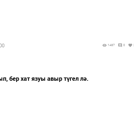
00
1487
0
, бер хат язуы авыр түгел лә.