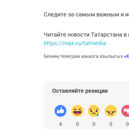
Следите за самым важным и 
Читайте новости Татарстана 
https://max.ru/tatmedia
Безнең телеграм каналга язылыгыз
«
Оставляйте реакции
4
0
0
0
0