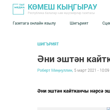
КӨМЕШ КЫҢГЫРАУ
Республика балалар һәм яшүсмерләр газетасы
Газетага онлайн язылу
Шигърият
Сце
ШИГЪРИЯТ
Әни эштән кайт
Роберт Миңнуллин,
5 март 2021 - 10:09
Әни эштән кайтканчы нәрсә эш