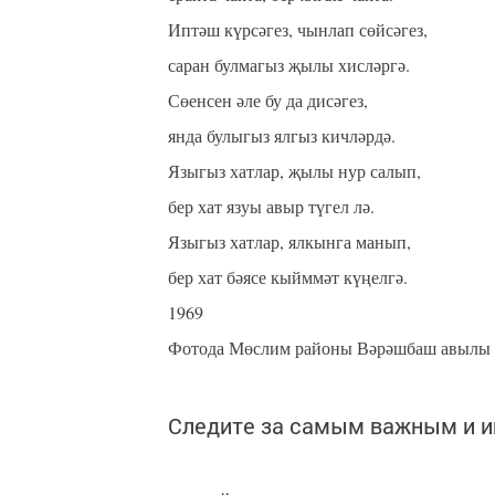
Иптәш күрсәгез, чынлап сөйсәгез,
саран булмагыз җылы хисләргә.
Сөенсен әле бу да дисәгез,
янда булыгыз ялгыз кичләрдә.
Языгыз хатлар, җылы нур салып,
бер хат язуы авыр түгел лә.
Языгыз хатлар, ялкынга манып,
бер хат бәясе кыйммәт күңелгә.
1969
Фотода Мөслим районы Вәрәшбаш авылы у
Следите за самым важным и 