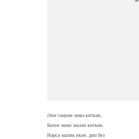
Әни таңнан эшкә киткән,
Бөтен эшне эшләп киткән.
Нәрсә эшлик икән, дип без