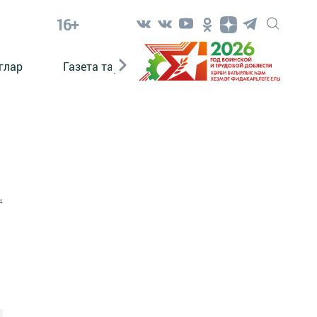
16+
глар
Газета тарихы
Әкият
Әкият язаб
4