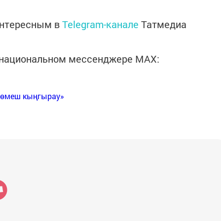
интересным в
Telegram-канале
Татмедиа
в национальном мессенджере MАХ:
Көмеш кыңгырау»