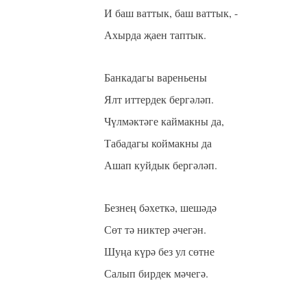
И баш ваттык, баш ваттык, -
Ахырда җаен таптык.
Банкадагы вареньены
Ялт иттердек бергәләп.
Чүлмәктәге каймакны да,
Табадагы коймакны да
Ашап куйдык бергәләп.
Безнең бәхеткә, шешәдә
Сөт тә никтер әчегән.
Шуңа күрә без ул сөтне
Салып бирдек мәчегә.