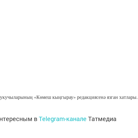
кучыларының «Көмеш кыңгырау» редакциясенә язган хатлары.
интересным в
Telegram-канале
Татмедиа