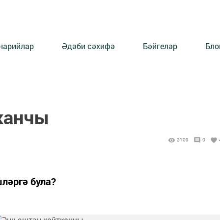
нарийлар
Әдәби сәхифә
Бәйгеләр
Бло
канчы
2109
0
ләргә була?